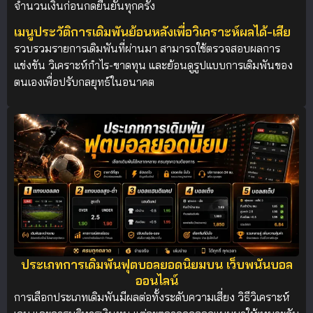
จำนวนเงินก่อนกดยืนยันทุกครั้ง
เมนูประวัติการเดิมพันย้อนหลังเพื่อวิเคราะห์ผลได้-เสีย
รวบรวมรายการเดิมพันที่ผ่านมา สามารถใช้ตรวจสอบผลการ
แข่งขัน วิเคราะห์กำไร-ขาดทุน และย้อนดูรูปแบบการเดิมพันของ
ตนเองเพื่อปรับกลยุทธ์ในอนาคต
ประเภทการเดิมพันฟุตบอลยอดนิยมบน เว็บพนันบอล
ออนไลน์
การเลือกประเภทเดิมพันมีผลต่อทั้งระดับความเสี่ยง วิธีวิเคราะห์