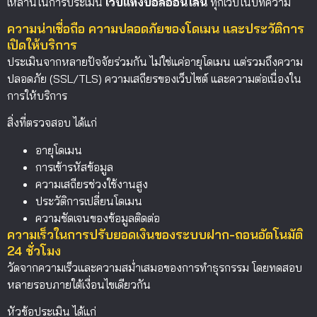
เหล่านี้ในการประเมิน
เว็บแทงบอลออนไลน์
ทุกเว็บในบทความ
ความน่าเชื่อถือ ความปลอดภัยของโดเมน และประวัติการ
เปิดให้บริการ
ประเมินจากหลายปัจจัยร่วมกัน ไม่ใช่แค่อายุโดเมน แต่รวมถึงความ
ปลอดภัย (SSL/TLS) ความเสถียรของเว็บไซต์ และความต่อเนื่องใน
การให้บริการ
สิ่งที่ตรวจสอบ ได้แก่
อายุโดเมน
การเข้ารหัสข้อมูล
ความเสถียรช่วงใช้งานสูง
ประวัติการเปลี่ยนโดเมน
ความชัดเจนของข้อมูลติดต่อ
ความเร็วในการปรับยอดเงินของระบบฝาก-ถอนอัตโนมัติ
24 ชั่วโมง
วัดจากความเร็วและความสม่ำเสมอของการทำธุรกรรม โดยทดสอบ
หลายรอบภายใต้เงื่อนไขเดียวกัน
หัวข้อประเมิน ได้แก่