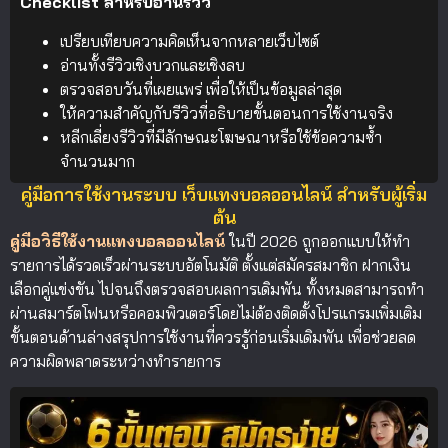
Checklist สำหรับอ่านรีวิว
เปรียบเทียบความคิดเห็นจากหลายเว็บไซต์
อ่านทั้งรีวิวเชิงบวกและเชิงลบ
ตรวจสอบวันที่เผยแพร่ เพื่อให้เป็นข้อมูลล่าสุด
ให้ความสำคัญกับรีวิวที่อธิบายขั้นตอนการใช้งานจริง
หลีกเลี่ยงรีวิวที่มีลักษณะโฆษณาหรือใช้ข้อความซ้ำ
จำนวนมาก
คู่มือการใช้งานระบบ เว็บแทงบอลออนไลน์ สำหรับผู้เริ่ม
ต้น
คู่มือวิธีใช้งานแทงบอลออนไลน์
ในปี 2026 ถูกออกแบบให้ทำ
รายการได้รวดเร็วผ่านระบบอัตโนมัติ ตั้งแต่สมัครสมาชิก ฝากเงิน
เลือกคู่แข่งขัน ไปจนถึงตรวจสอบผลการเดิมพัน ทั้งหมดสามารถทำ
ผ่านสมาร์ตโฟนหรือคอมพิวเตอร์โดยไม่ต้องติดตั้งโปรแกรมเพิ่มเติม
ขั้นตอนด้านล่างสรุปการใช้งานที่ควรรู้ก่อนเริ่มเดิมพัน เพื่อช่วยลด
ความผิดพลาดระหว่างทำรายการ