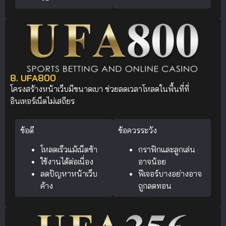
8. UFA800
โครงสร้างหน้าเว็บมีขนาดเบา ช่วยลดเวลาโหลดในพื้นที่ที่
อินเทอร์เน็ตไม่เสถียร
ข้อดี
ข้อควรระวัง
โหลดเร็วแม้เน็ตช้า
กราฟิกและลูกเล่น
ใช้งานได้ต่อเนื่อง
อาจน้อย
ลดปัญหาหน้าเว็บ
ฟีเจอร์บางอย่างอาจ
ค้าง
ถูกลดทอน