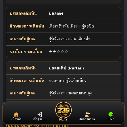
บอลเต็ง
เลือกเดิมพันเพียง 1 คู่ต่อบิล
ผู้ที่ต้องการความเสี่ยงต่ำ
★★☆☆☆
บอลสเต็ป (Parlay)
รวมหลายคู่ในบิลเดียว
ผู้ที่ต้องการผลตอบแทนสูง
★★★★★
หน้าหลัก
เข้าสู่ระบบ
สมัครสมาชิก
LINE
PLAY
บอลก่อนแข่งขัน (Pre-match)