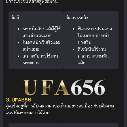
มีการแข่งขันหลายคู่พร้อมกัน
ข้อดี
ข้อควรระวัง
ระบบไม่ค้าง แม้มีผู้ใช้
ฟีเจอร์บางส่วนอาจ
งานจำนวนมาก
ไม่หลากหลายเท่า
โหลดหน้าเว็บเร็วและ
บางเว็บ
สม่ำเสมอ
ดีไซน์เน้นใช้งาน
เหมาะกับการใช้งาน
มากกว่าความทัน
ระยะยาว
สมัย
3. UFA656
จุดแข็งอยู่ที่การอัปเดตราคาบอลไหลอย่างต่อเนื่อง ช่วยติดตาม
แนวโน้มของตลาดได้ง่าย