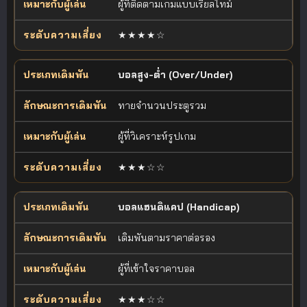
ผู้ที่ติดตามเกมแบบเรียลไทม์
★★★★☆
บอลสูง-ต่ำ (Over/Under)
ทายจำนวนประตูรวม
ผู้ที่วิเคราะห์รูปเกม
★★★☆☆
บอลแฮนดิแคป (Handicap)
เดิมพันตามราคาต่อรอง
ผู้ที่เข้าใจราคาบอล
★★★☆☆