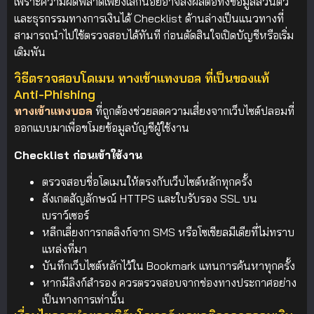
เพราะความผิดพลาดเพียงเล็กน้อยอาจส่งผลต่อทั้งข้อมูลส่วนตัว
และธุรกรรมทางการเงินได้ Checklist ด้านล่างเป็นแนวทางที่
สามารถนำไปใช้ตรวจสอบได้ทันที ก่อนตัดสินใจเปิดบัญชีหรือเริ่ม
เดิมพัน
วิธีตรวจสอบโดเมน ทางเข้าแทงบอล ที่เป็นของแท้
Anti-Phishing
ทางเข้าแทงบอล
ที่ถูกต้องช่วยลดความเสี่ยงจากเว็บไซต์ปลอมที่
ออกแบบมาเพื่อขโมยข้อมูลบัญชีผู้ใช้งาน
Checklist ก่อนเข้าใช้งาน
ตรวจสอบชื่อโดเมนให้ตรงกับเว็บไซต์หลักทุกครั้ง
สังเกตสัญลักษณ์ HTTPS และใบรับรอง SSL บน
เบราว์เซอร์
หลีกเลี่ยงการกดลิงก์จาก SMS หรือโซเชียลมีเดียที่ไม่ทราบ
แหล่งที่มา
บันทึกเว็บไซต์หลักไว้ใน Bookmark แทนการค้นหาทุกครั้ง
หากมีลิงก์สำรอง ควรตรวจสอบจากช่องทางประกาศอย่าง
เป็นทางการเท่านั้น