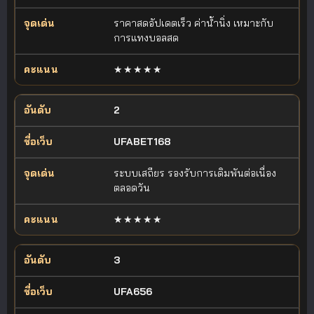
ราคาสดอัปเดตเร็ว ค่าน้ำนิ่ง เหมาะกับ
การแทงบอลสด
★★★★★
2
UFABET168
ระบบเสถียร รองรับการเดิมพันต่อเนื่อง
ตลอดวัน
★★★★★
3
UFA656