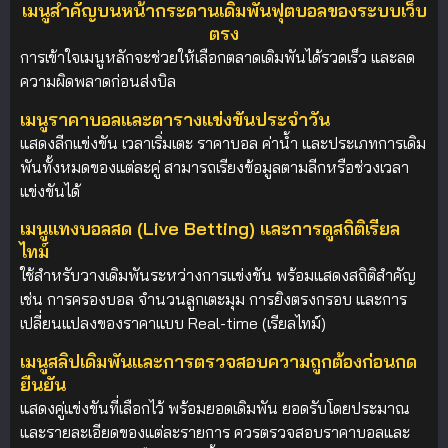
เมนูสำคัญบนหน้ากระดานเดิมพันฟุตบอลของระบบเว็บ
ตรง
การเข้าใจเมนูหลักจะช่วยให้เลือกตลาดเดิมพันได้รวดเร็ว และลด
ความผิดพลาดก่อนส่งบิล
เมนูราคาบอลและตารางแข่งขันประจำวัน
แสดงลีกแข่งขัน เวลาเริ่มเตะ ราคาบอล ค่าน้ำ และประเภทการเดิม
พันทั้งหมดของแต่ละคู่ สามารถเรียงข้อมูลตามลีกหรือช่วงเวลา
แข่งขันได้
เมนูแทงบอลสด (Live Betting) และการดูสถิติเรียล
ไทม์
ใช้สำหรับวางเดิมพันระหว่างการแข่งขัน พร้อมแสดงสถิติสำคัญ
เช่น การครองบอล จำนวนลูกเตะมุม การยิงตรงกรอบ และการ
เปลี่ยนแปลงของราคาแบบ Real-time (เรียลไทม์)
เมนูสลิปเดิมพันและการตรวจสอบความถูกต้องก่อนกด
ยืนยัน
แสดงคู่แข่งขันที่เลือกไว้ พร้อมยอดเดิมพัน ยอดรับโดยประมาณ
และรายละเอียดของแต่ละรายการ ควรตรวจสอบราคาบอลและ