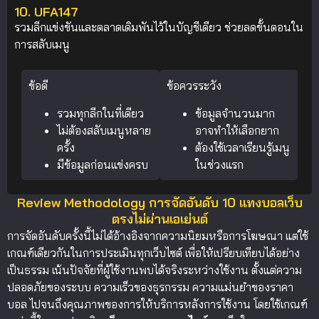
10. UFA147
รวมลีกแข่งขันและตลาดเดิมพันไว้ในบัญชีเดียว ช่วยลดขั้นตอนใน
การสลับเมนู
ข้อดี
ข้อควรระวัง
รวมทุกลีกในที่เดียว
ข้อมูลจำนวนมาก
ไม่ต้องสลับเมนูหลาย
อาจทำให้เลือกยาก
ครั้ง
ต้องใช้เวลาเรียนรู้เมนู
มีข้อมูลก่อนแข่งครบ
ในช่วงแรก
Review Methodology การจัดอันดับ 10 แทงบอลเว็บ
ตรงไม่ผ่านเอเย่นต์
การจัดอันดับครั้งนี้ไม่ได้อ้างอิงจากความนิยมหรือการโฆษณา แต่ใช้
เกณฑ์เดียวกันในการประเมินทุกเว็บไซต์ เพื่อให้เปรียบเทียบได้อย่าง
เป็นธรรม เน้นปัจจัยที่ผู้ใช้งานพบได้จริงระหว่างใช้งาน ตั้งแต่ความ
ปลอดภัยของระบบ ความเร็วของธุรกรรม ความแม่นยำของราคา
บอล ไปจนถึงคุณภาพของการให้บริการหลังการใช้งาน โดยใช้เกณฑ์