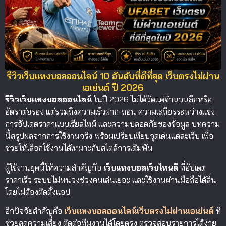
เอเย่นต์ มั่นคงปลอดภัย
จ่ายจริงทุกบิล
รีวิวเว็บแทงบอลออนไลน์ 10 อันดับที่ดีที่สุด เว็บตรงไม่ผ่าน
เอเย่นต์ ปี 2026
รีวิวเว็บแทงบอลออนไลน์
ในปี 2026 ไม่ได้วัดแค่จำนวนลีกหรือ
อัตราต่อรอง แต่รวมถึงความเร็วฝาก-ถอน ความเสถียรระหว่างแข่ง
การอัปเดตราคาแบบเรียลไทม์ และความปลอดภัยของข้อมูล บทความ
นี้สรุปผลจากการใช้งานจริง พร้อมเปรียบเทียบจุดเด่นแต่ละเว็บ เพื่อ
ช่วยให้เลือกใช้งานได้เหมาะกับสไตล์การเดิมพัน
ผู้ใช้งานยุคนี้ให้ความสำคัญกับ
เว็บแทงบอลเว็บไหนดี
ที่อัปเดต
ราคาเร็ว ระบบไม่หน่วงช่วงคนเล่นเยอะ และใช้งานผ่านมือถือได้ลื่น
โดยไม่ต้องติดตั้งแอป
อีกปัจจัยสำคัญคือ
เว็บแทงบอลออนไลน์เว็บตรงไม่ผ่านเอเย่นต์
ที่
ช่วยลดความเสี่ยง ติดต่อทีมงานได้โดยตรง ตรวจสอบรายการได้ง่าย