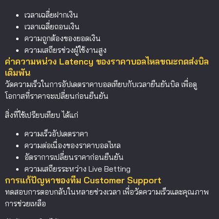
เวลาเฉลี่ยฝากเงิน
เวลาเฉลี่ยถอนเงิน
ความถูกต้องของยอดเงิน
ความเสถียรช่วงผู้ใช้งานสูง
ค่าความหน่วง Latency ของราคาบอลไหลขณะกดส่งบิล
เดิมพัน
วัดความเร็วในการอัปเดตราคาบอลเทียบกับเวลายืนยันบิล เพื่อดู
โอกาสที่ราคาจะเปลี่ยนก่อนยืนยัน
สิ่งที่ใช้เปรียบเทียบ ได้แก่
ความเร็วอัปเดตราคา
ความต่อเนื่องของราคาบอลไหล
อัตราการเปลี่ยนราคาก่อนยืนยัน
ความเสถียรระหว่าง Live Betting
การแก้ปัญหาของทีม Customer Support
ทดสอบการตอบกลับในหลายช่วงเวลา เพื่อวัดความเร็วและคุณภาพ
การช่วยเหลือ