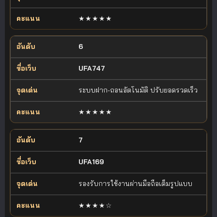
★★★★★
6
UFA747
ระบบฝาก-ถอนอัตโนมัติ ปรับยอดรวดเร็ว
★★★★★
7
UFA169
รองรับการใช้งานผ่านมือถือเต็มรูปแบบ
★★★★☆