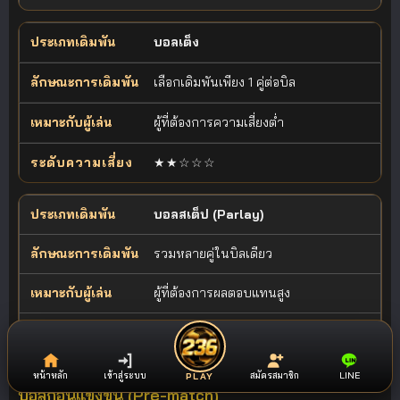
บอลเต็ง
เลือกเดิมพันเพียง 1 คู่ต่อบิล
ผู้ที่ต้องการความเสี่ยงต่ำ
★★☆☆☆
บอลสเต็ป (Parlay)
รวมหลายคู่ในบิลเดียว
ผู้ที่ต้องการผลตอบแทนสูง
★★★★★
หน้าหลัก
เข้าสู่ระบบ
สมัครสมาชิก
LINE
PLAY
บอลก่อนแข่งขัน (Pre-match)