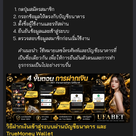
กดปุ่มสมัครสมาชิก
กรอกข้อมูลให้ตรงกับบัญชีธนาคาร
ตั้งชื่อผู้ใช้งานและรหัสผ่าน
ยืนยันข้อมูลและเข้าสู่ระบบ
ตรวจสอบข้อมูลสมาชิกก่อนเริ่มใช้งาน
คำแนะนำ: ใช้หมายเลขโทรศัพท์และบัญชีธนาคารที่
เป็นชื่อเดียวกัน เพื่อให้การยืนยันตัวตนและการทำ
ธุรกรรมเป็นไปอย่างราบรื่น
วิธีฝากเงินเข้าสู่ระบบผ่านบัญชีธนาคาร และ
TrueMoney Wallet