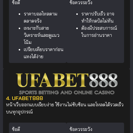
ข้อดี
ข้อควรระวัง
ราคาบอลไหลตาม
ราคาปรับเร็ว อาจ
ตลาดจริง
ทำให้กดบิลไม่ทัน
เหมาะกับสาย
ต้องมีประสบการณ์
วิเคราะห์และดูแนว
ในการอ่านราคา
โน้ม
เปรียบเทียบราคาก่อน
แทงได้ง่าย
4. UFABET888
หน้าเว็บออกแบบเรียบง่าย ใช้งานไม่ซับซ้อน และโหลดได้รวดเร็ว
บนทุกอุปกรณ์
ข้อดี
ข้อควรระวัง