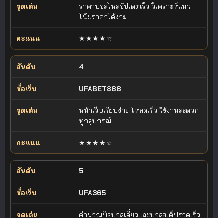
ราคาบอลไหลอัปเดตเร็ว วิเคราะห์แนว
โน้มราคาได้ง่าย
★★★★☆
4
UFABET888
หน้าเว็บเรียบง่าย โหลดเร็ว ใช้งานสะดวก
ทุกอุปกรณ์
★★★★☆
5
UFA365
คำนวณบิลบอลเดี่ยวและบอลสเต็ปรวดเร็ว