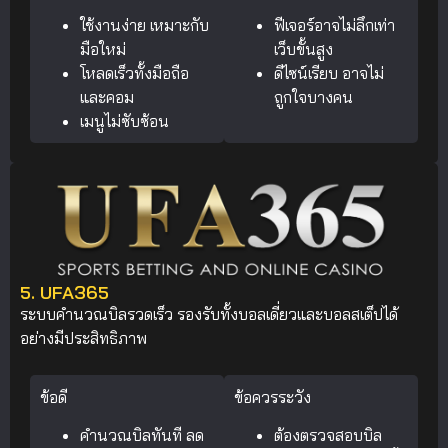
ใช้งานง่าย เหมาะกับ
ฟีเจอร์อาจไม่ลึกเท่า
มือใหม่
เว็บขั้นสูง
โหลดเร็วทั้งมือถือ
ดีไซน์เรียบ อาจไม่
และคอม
ถูกใจบางคน
เมนูไม่ซับซ้อน
5. UFA365
ระบบคำนวณบิลรวดเร็ว รองรับทั้งบอลเดี่ยวและบอลสเต็ปได้
อย่างมีประสิทธิภาพ
ข้อดี
ข้อควรระวัง
คำนวณบิลทันที ลด
ต้องตรวจสอบบิล