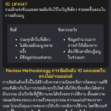
10. UFA147
รวมลีกแข่งขันและตลาดเดิมพันไว้ในบัญชีเดียว ช่วยลดขั้นตอนใน
การสลับเมนู
ข้อดี
ข้อควรระวัง
รวมทุกลีกในที่เดียว
ข้อมูลจำนวนมาก
ไม่ต้องสลับเมนูหลาย
อาจทำให้เลือกยาก
ครั้ง
ต้องใช้เวลาเรียนรู้เมนู
มีข้อมูลก่อนแข่งครบ
ในช่วงแรก
Review Methodology การจัดอันดับ 10 แทงบอลเว็บ
ตรงไม่ผ่านเอเย่นต์
การจัดอันดับครั้งนี้ไม่ได้อ้างอิงจากความนิยมหรือการโฆษณา แต่ใช้
เกณฑ์เดียวกันในการประเมินทุกเว็บไซต์ เพื่อให้เปรียบเทียบได้อย่าง
เป็นธรรม เน้นปัจจัยที่ผู้ใช้งานพบได้จริงระหว่างใช้งาน ตั้งแต่ความ
ปลอดภัยของระบบ ความเร็วของธุรกรรม ความแม่นยำของราคา
บอล ไปจนถึงคุณภาพของการให้บริการหลังการใช้งาน โดยใช้เกณฑ์