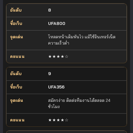
8
UFA800
โหลดหน้าเดิมพันไว แม้ใช้อินเทอร์เน็ต
ความเร็วต่ำ
★★★★☆
9
UFA356
สมัครง่าย ติดต่อทีมงานได้ตลอด 24
ชั่วโมง
★★★★☆