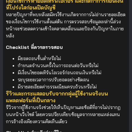
เงื่อนไขการทำยอดเทิร์นโอเวอร์ และกติกาการถอนเงิน
ที่โปร่งใสก่อนเปิดบัญชี
หลายปัญหาที่พบหลังสมัครใช้งานเกิดจากการไม่อ่านรายละเอียด
ของเงื่อนไขการใช้งานตั้งแต่ต้น การตรวจสอบข้อมูลเหล่านี้ล่วง
หน้าจะช่วยลดความเข้าใจคลาดเคลื่อนและป้องกันปัญหาในภาย
หลัง
Checklist ที่ควรตรวจสอบ
มียอดถอนขั้นต่ำหรือไม่
กำหนดจำนวนครั้งในการถอนต่อวันหรือไม่
มีเงื่อนไขยอดเทิร์นโอเวอร์ก่อนถอนเงินหรือไม่
ระบุระยะเวลาการปรับยอดอย่างชัดเจน
มีรายละเอียดค่าธรรมเนียมครบถ้วนหรือไม่
รีวิวและกระแสตอบรับจากกลุ่มผู้ใช้งานจริงบน
แพลตฟอร์มที่เป็นกลาง
รีวิวจากผู้ใช้งานจริงช่วยให้เห็นปัญหาและข้อดีที่อาจไม่ปรากฏ
บนหน้าเว็บไซต์ โดยควรเปรียบเทียบข้อมูลจากหลายแหล่งแทน
การอ้างอิงเพียงความคิดเห็นเดียว