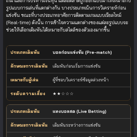
เกม และการบริหารเงินทุน แต่ละตลาดถูกออกแบบมาให้เหมาะกับ
รูปแบบการเล่นที่แตกต่างกัน บางประเภทเน้นการวิเคราะห์ก่อน
แข่งขัน ขณะที่บางประเภทอาศัยการติดตามเกมแบบเรียลไทม์
(Real-time) ดังนั้น การเข้าใจความแตกต่างของแต่ละรูปแบบจะ
ช่วยให้เลือกเดิมพันได้เหมาะกับสไตล์ของตัวเองมากขึ้น
ตารางเปรียบเทียบประเภทการเดิมพันฟุตบอล ลักษณะการเดิมพัน ผู้เล่นท
บอลก่อนแข่งขัน (Pre-match)
ประเภทเดิมพัน
ลักษณะการเดิมพัน
เหมาะกับผู้เล่น
เดิมพันก่อนเริ่มการแข่งขัน
ผู้ที่ชอบวิเคราะห์ข้อมูลล่วงหน้า
★★☆☆☆
แทงบอลสด (Live Betting)
เดิมพันระหว่างการแข่งขัน