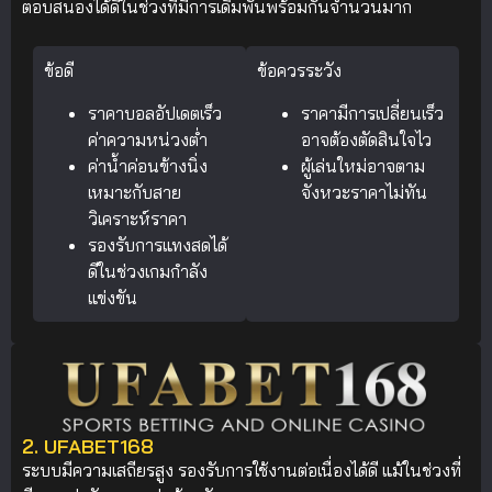
ตอบสนองได้ดีในช่วงที่มีการเดิมพันพร้อมกันจำนวนมาก
ข้อดี
ข้อควรระวัง
ราคาบอลอัปเดตเร็ว
ราคามีการเปลี่ยนเร็ว
ค่าความหน่วงต่ำ
อาจต้องตัดสินใจไว
ค่าน้ำค่อนข้างนิ่ง
ผู้เล่นใหม่อาจตาม
เหมาะกับสาย
จังหวะราคาไม่ทัน
วิเคราะห์ราคา
รองรับการแทงสดได้
ดีในช่วงเกมกำลัง
แข่งขัน
2. UFABET168
ระบบมีความเสถียรสูง รองรับการใช้งานต่อเนื่องได้ดี แม้ในช่วงที่