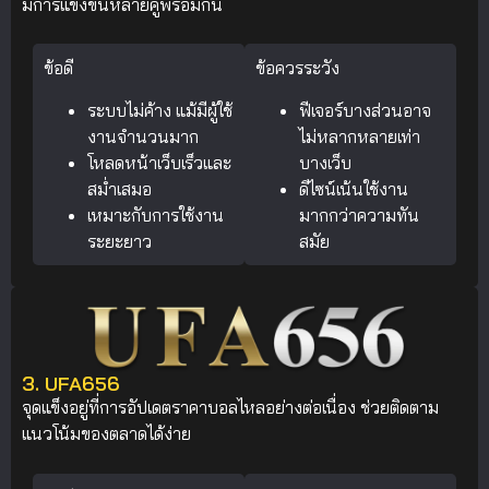
มีการแข่งขันหลายคู่พร้อมกัน
ข้อดี
ข้อควรระวัง
ระบบไม่ค้าง แม้มีผู้ใช้
ฟีเจอร์บางส่วนอาจ
งานจำนวนมาก
ไม่หลากหลายเท่า
โหลดหน้าเว็บเร็วและ
บางเว็บ
สม่ำเสมอ
ดีไซน์เน้นใช้งาน
เหมาะกับการใช้งาน
มากกว่าความทัน
ระยะยาว
สมัย
3. UFA656
จุดแข็งอยู่ที่การอัปเดตราคาบอลไหลอย่างต่อเนื่อง ช่วยติดตาม
แนวโน้มของตลาดได้ง่าย