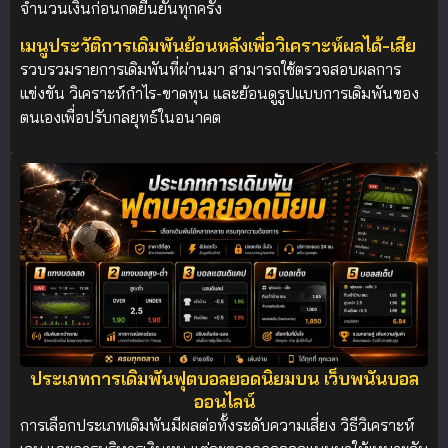
จำนวนเงินก่อนกดยืนยันทุกครั้ง
เมนูประวัติการเดิมพันย้อนหลังเพื่อวิเคราะห์ผลได้-เสีย
รวบรวมรายการเดิมพันที่ผ่านมา สามารถใช้ตรวจสอบผลการ
แข่งขัน วิเคราะห์กำไร-ขาดทุน และย้อนดูรูปแบบการเดิมพันของ
ตนเองเพื่อปรับกลยุทธ์ในอนาคต
ประเภทการเดิมพันฟุตบอลยอดนิยมบน เว็บพนันบอล
ออนไลน์
การเลือกประเภทเดิมพันมีผลต่อทั้งระดับความเสี่ยง วิธีวิเคราะห์