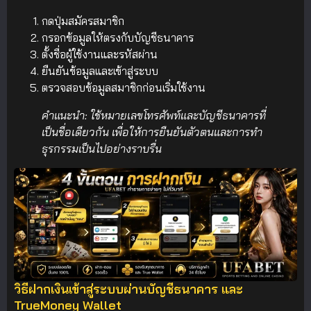
กดปุ่มสมัครสมาชิก
กรอกข้อมูลให้ตรงกับบัญชีธนาคาร
ตั้งชื่อผู้ใช้งานและรหัสผ่าน
ยืนยันข้อมูลและเข้าสู่ระบบ
ตรวจสอบข้อมูลสมาชิกก่อนเริ่มใช้งาน
คำแนะนำ: ใช้หมายเลขโทรศัพท์และบัญชีธนาคารที่
เป็นชื่อเดียวกัน เพื่อให้การยืนยันตัวตนและการทำ
ธุรกรรมเป็นไปอย่างราบรื่น
วิธีฝากเงินเข้าสู่ระบบผ่านบัญชีธนาคาร และ
TrueMoney Wallet