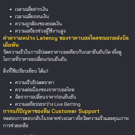
เวลาเฉลี่ยฝากเงิน
เวลาเฉลี่ยถอนเงิน
ความถูกต้องของยอดเงิน
ความเสถียรช่วงผู้ใช้งานสูง
ค่าความหน่วง Latency ของราคาบอลไหลขณะกดส่งบิล
เดิมพัน
วัดความเร็วในการอัปเดตราคาบอลเทียบกับเวลายืนยันบิล เพื่อดู
โอกาสที่ราคาจะเปลี่ยนก่อนยืนยัน
สิ่งที่ใช้เปรียบเทียบ ได้แก่
ความเร็วอัปเดตราคา
ความต่อเนื่องของราคาบอลไหล
อัตราการเปลี่ยนราคาก่อนยืนยัน
ความเสถียรระหว่าง Live Betting
การแก้ปัญหาของทีม Customer Support
ทดสอบการตอบกลับในหลายช่วงเวลา เพื่อวัดความเร็วและคุณภาพ
การช่วยเหลือ