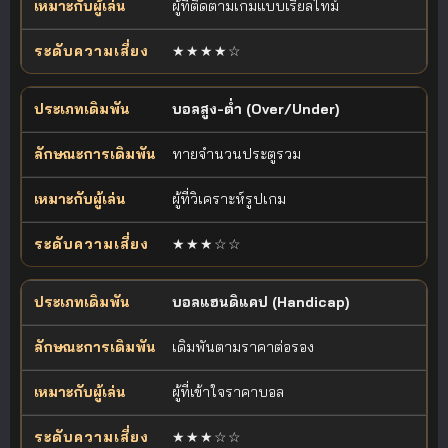
ผู้ที่ติดตามเกมแบบเรียลไทม์
★★★★☆
บอลสูง-ต่ำ (Over/Under)
ทายจำนวนประตูรวม
ผู้ที่วิเคราะห์รูปเกม
★★★☆☆
บอลแฮนดิแคป (Handicap)
เดิมพันตามราคาต่อรอง
ผู้ที่เข้าใจราคาบอล
★★★☆☆