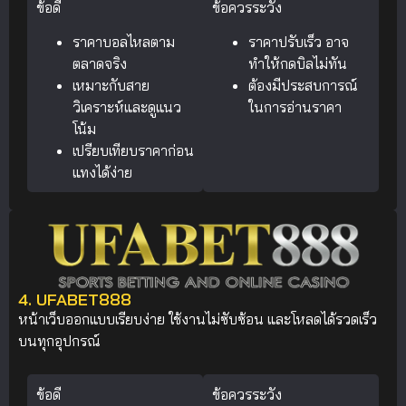
ข้อดี
ข้อควรระวัง
ราคาบอลไหลตาม
ราคาปรับเร็ว อาจ
ตลาดจริง
ทำให้กดบิลไม่ทัน
เหมาะกับสาย
ต้องมีประสบการณ์
วิเคราะห์และดูแนว
ในการอ่านราคา
โน้ม
เปรียบเทียบราคาก่อน
แทงได้ง่าย
4. UFABET888
หน้าเว็บออกแบบเรียบง่าย ใช้งานไม่ซับซ้อน และโหลดได้รวดเร็ว
บนทุกอุปกรณ์
ข้อดี
ข้อควรระวัง