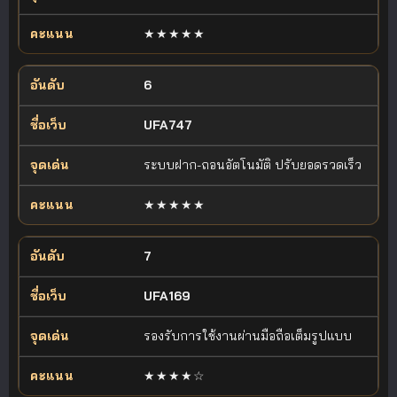
★★★★★
6
UFA747
ระบบฝาก-ถอนอัตโนมัติ ปรับยอดรวดเร็ว
★★★★★
7
UFA169
รองรับการใช้งานผ่านมือถือเต็มรูปแบบ
★★★★☆