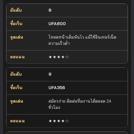
8
UFA800
โหลดหน้าเดิมพันไว แม้ใช้อินเทอร์เน็ต
ความเร็วต่ำ
★★★★☆
9
UFA356
สมัครง่าย ติดต่อทีมงานได้ตลอด 24
ชั่วโมง
★★★★☆