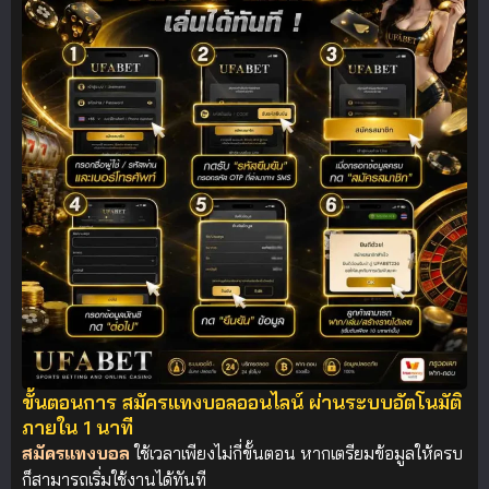
ขั้นตอนการ สมัครแทงบอลออนไลน์ ผ่านระบบอัตโนมัติ
ภายใน 1 นาที
สมัครแทงบอล
ใช้เวลาเพียงไม่กี่ขั้นตอน หากเตรียมข้อมูลให้ครบ
ก็สามารถเริ่มใช้งานได้ทันที