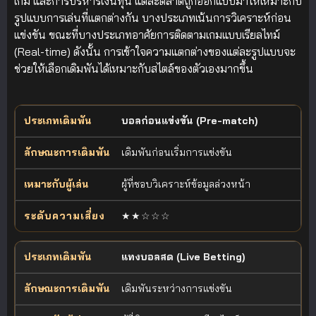
เกม และการบริหารเงินทุน แต่ละตลาดถูกออกแบบมาให้เหมาะกับ
รูปแบบการเล่นที่แตกต่างกัน บางประเภทเน้นการวิเคราะห์ก่อน
แข่งขัน ขณะที่บางประเภทอาศัยการติดตามเกมแบบเรียลไทม์
(Real-time) ดังนั้น การเข้าใจความแตกต่างของแต่ละรูปแบบจะ
ช่วยให้เลือกเดิมพันได้เหมาะกับสไตล์ของตัวเองมากขึ้น
ตารางเปรียบเทียบประเภทการเดิมพันฟุตบอล ลักษณะการเดิมพัน ผู้เล่นท
บอลก่อนแข่งขัน (Pre-match)
ประเภทเดิมพัน
ลักษณะการเดิมพัน
เหมาะกับผู้เล่น
เดิมพันก่อนเริ่มการแข่งขัน
ผู้ที่ชอบวิเคราะห์ข้อมูลล่วงหน้า
★★☆☆☆
แทงบอลสด (Live Betting)
เดิมพันระหว่างการแข่งขัน