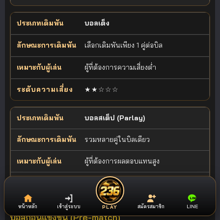
บอลเต็ง
เลือกเดิมพันเพียง 1 คู่ต่อบิล
ผู้ที่ต้องการความเสี่ยงต่ำ
★★☆☆☆
บอลสเต็ป (Parlay)
รวมหลายคู่ในบิลเดียว
ผู้ที่ต้องการผลตอบแทนสูง
★★★★★
หน้าหลัก
เข้าสู่ระบบ
สมัครสมาชิก
LINE
PLAY
บอลก่อนแข่งขัน (Pre-match)