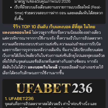
มาตรฐานของเว็บคุณภาพในปี 2026
เว็บที่มีระบบแจ้งเตือนสถานะรายการแบบเรียลไทม์ (Real-
time) ช่วยตรวจสอบการฝาก ถอน และผลเดิมพันได้สะดวก
ยิ่งขึ้น
รีวิว TOP 10 อันดับ เว็บแทงบอล ดีที่สุด ในไทย
แทงบอลออนไลน์
ไม่ควรดูจากชื่อหรือความนิยมเพียงอย่างเดียว
แต่ควรพิจารณาจากการใช้งานจริง ทั้งความเร็วในการอัปเดตราคา
ความเสถียรของระบบช่วงการแข่งขัน ความแม่นยำของการรับบิล
และการจัดการธุรกรรมหลังวางเดิมพัน ทีมงานได้เปรียบเทียบแต่ละ
เว็บภายใต้เงื่อนไขเดียวกันในช่วงการแข่งขันลีกยุโรปและฟุตบอลถ้วย
เพื่อให้เห็นจุดเด่นและข้อสังเกตที่แตกต่างกันอย่างชัดเจน หากยัง
ตัดสินใจไม่ได้ว่า
แทงบอลเว็บไหนดี
รายละเอียดด้านล่างจะช่วยให้
เลือกได้ตรงกับลักษณะการใช้งานมากขึ้น
1. UFABET236
จุดเด่นคือการอัปเดตราคาสดได้รวดเร็ว ค่าน้ำค่อนข้างนิ่ง และ