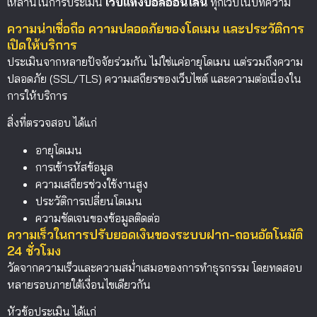
เหล่านี้ในการประเมิน
เว็บแทงบอลออนไลน์
ทุกเว็บในบทความ
ความน่าเชื่อถือ ความปลอดภัยของโดเมน และประวัติการ
เปิดให้บริการ
ประเมินจากหลายปัจจัยร่วมกัน ไม่ใช่แค่อายุโดเมน แต่รวมถึงความ
ปลอดภัย (SSL/TLS) ความเสถียรของเว็บไซต์ และความต่อเนื่องใน
การให้บริการ
สิ่งที่ตรวจสอบ ได้แก่
อายุโดเมน
การเข้ารหัสข้อมูล
ความเสถียรช่วงใช้งานสูง
ประวัติการเปลี่ยนโดเมน
ความชัดเจนของข้อมูลติดต่อ
ความเร็วในการปรับยอดเงินของระบบฝาก-ถอนอัตโนมัติ
24 ชั่วโมง
วัดจากความเร็วและความสม่ำเสมอของการทำธุรกรรม โดยทดสอบ
หลายรอบภายใต้เงื่อนไขเดียวกัน
หัวข้อประเมิน ได้แก่