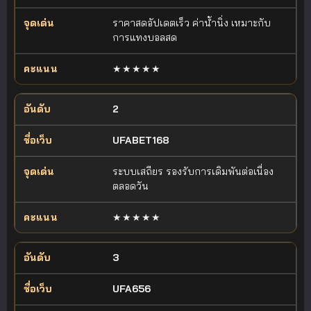
ราคาสดอัปเดตเร็ว ค่าน้ำนิ่ง เหมาะกับ
การแทงบอลสด
★★★★★
2
UFABET168
ระบบเสถียร รองรับการเดิมพันต่อเนื่อง
ตลอดวัน
★★★★★
3
UFA656