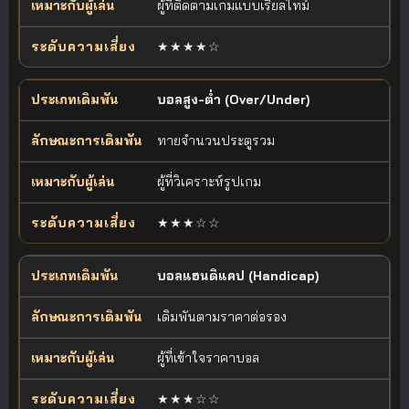
ผู้ที่ติดตามเกมแบบเรียลไทม์
★★★★☆
บอลสูง-ต่ำ (Over/Under)
ทายจำนวนประตูรวม
ผู้ที่วิเคราะห์รูปเกม
★★★☆☆
บอลแฮนดิแคป (Handicap)
เดิมพันตามราคาต่อรอง
ผู้ที่เข้าใจราคาบอล
★★★☆☆