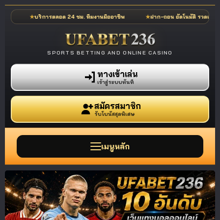
บริการตลอด 24 ชม. ทีมงานมืออาชีพ
ฝาก-ถอน อัตโนมัติ รวดเร็วภายในไม่กี่วิน
SPORTS BETTING AND ONLINE CASINO
ทางเข้าเล่น
เข้าสู่ระบบทันที
สมัครสมาชิก
รับโบนัสสุดพิเศษ
เมนูหลัก
รีวิวเว็บแทงบอลออนไลน์
10 อันดับ เว็บตรงไม่ผ่าน