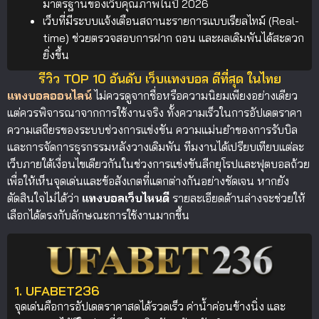
มาตรฐานของเว็บคุณภาพในปี 2026
เว็บที่มีระบบแจ้งเตือนสถานะรายการแบบเรียลไทม์ (Real-
time) ช่วยตรวจสอบการฝาก ถอน และผลเดิมพันได้สะดวก
ยิ่งขึ้น
รีวิว TOP 10 อันดับ เว็บแทงบอล ดีที่สุด ในไทย
แทงบอลออนไลน์
ไม่ควรดูจากชื่อหรือความนิยมเพียงอย่างเดียว
แต่ควรพิจารณาจากการใช้งานจริง ทั้งความเร็วในการอัปเดตราคา
ความเสถียรของระบบช่วงการแข่งขัน ความแม่นยำของการรับบิล
และการจัดการธุรกรรมหลังวางเดิมพัน ทีมงานได้เปรียบเทียบแต่ละ
เว็บภายใต้เงื่อนไขเดียวกันในช่วงการแข่งขันลีกยุโรปและฟุตบอลถ้วย
เพื่อให้เห็นจุดเด่นและข้อสังเกตที่แตกต่างกันอย่างชัดเจน หากยัง
ตัดสินใจไม่ได้ว่า
แทงบอลเว็บไหนดี
รายละเอียดด้านล่างจะช่วยให้
เลือกได้ตรงกับลักษณะการใช้งานมากขึ้น
1. UFABET236
จุดเด่นคือการอัปเดตราคาสดได้รวดเร็ว ค่าน้ำค่อนข้างนิ่ง และ