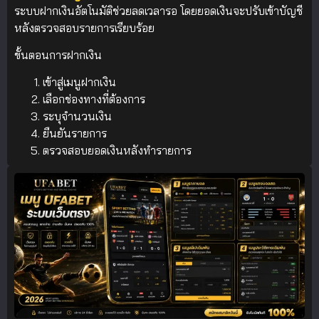
ระบบฝากเงินอัตโนมัติช่วยลดเวลารอ โดยยอดเงินจะปรับเข้าบัญชี
หลังตรวจสอบรายการเรียบร้อย
ขั้นตอนการฝากเงิน
เข้าสู่เมนูฝากเงิน
เลือกช่องทางที่ต้องการ
ระบุจำนวนเงิน
ยืนยันรายการ
ตรวจสอบยอดเงินหลังทำรายการ