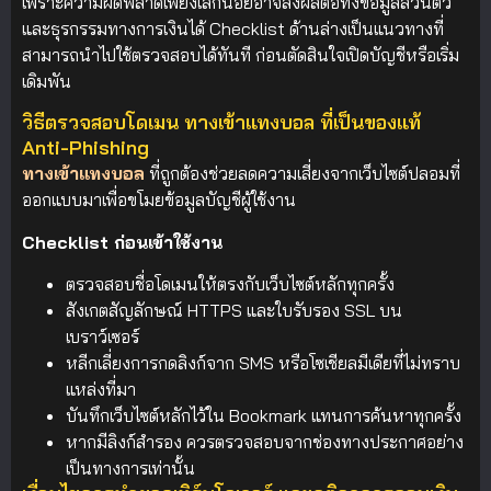
เพราะความผิดพลาดเพียงเล็กน้อยอาจส่งผลต่อทั้งข้อมูลส่วนตัว
และธุรกรรมทางการเงินได้ Checklist ด้านล่างเป็นแนวทางที่
สามารถนำไปใช้ตรวจสอบได้ทันที ก่อนตัดสินใจเปิดบัญชีหรือเริ่ม
เดิมพัน
วิธีตรวจสอบโดเมน ทางเข้าแทงบอล ที่เป็นของแท้
Anti-Phishing
ทางเข้าแทงบอล
ที่ถูกต้องช่วยลดความเสี่ยงจากเว็บไซต์ปลอมที่
ออกแบบมาเพื่อขโมยข้อมูลบัญชีผู้ใช้งาน
Checklist ก่อนเข้าใช้งาน
ตรวจสอบชื่อโดเมนให้ตรงกับเว็บไซต์หลักทุกครั้ง
สังเกตสัญลักษณ์ HTTPS และใบรับรอง SSL บน
เบราว์เซอร์
หลีกเลี่ยงการกดลิงก์จาก SMS หรือโซเชียลมีเดียที่ไม่ทราบ
แหล่งที่มา
บันทึกเว็บไซต์หลักไว้ใน Bookmark แทนการค้นหาทุกครั้ง
หากมีลิงก์สำรอง ควรตรวจสอบจากช่องทางประกาศอย่าง
เป็นทางการเท่านั้น