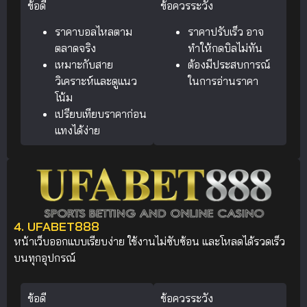
ข้อดี
ข้อควรระวัง
ราคาบอลไหลตาม
ราคาปรับเร็ว อาจ
ตลาดจริง
ทำให้กดบิลไม่ทัน
เหมาะกับสาย
ต้องมีประสบการณ์
วิเคราะห์และดูแนว
ในการอ่านราคา
โน้ม
เปรียบเทียบราคาก่อน
แทงได้ง่าย
4. UFABET888
หน้าเว็บออกแบบเรียบง่าย ใช้งานไม่ซับซ้อน และโหลดได้รวดเร็ว
บนทุกอุปกรณ์
ข้อดี
ข้อควรระวัง