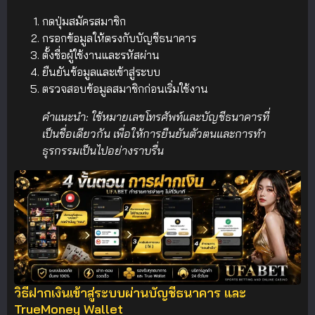
กดปุ่มสมัครสมาชิก
กรอกข้อมูลให้ตรงกับบัญชีธนาคาร
ตั้งชื่อผู้ใช้งานและรหัสผ่าน
ยืนยันข้อมูลและเข้าสู่ระบบ
ตรวจสอบข้อมูลสมาชิกก่อนเริ่มใช้งาน
คำแนะนำ: ใช้หมายเลขโทรศัพท์และบัญชีธนาคารที่
เป็นชื่อเดียวกัน เพื่อให้การยืนยันตัวตนและการทำ
ธุรกรรมเป็นไปอย่างราบรื่น
วิธีฝากเงินเข้าสู่ระบบผ่านบัญชีธนาคาร และ
TrueMoney Wallet