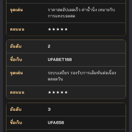
ราคาสดอัปเดตเร็ว ค่าน้ำนิ่ง เหมาะกับ
การแทงบอลสด
★★★★★
2
UFABET168
ระบบเสถียร รองรับการเดิมพันต่อเนื่อง
ตลอดวัน
★★★★★
3
UFA656