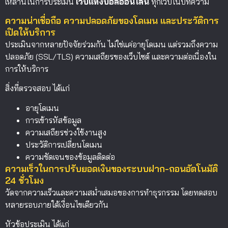
เหล่านี้ในการประเมิน
เว็บแทงบอลออนไลน์
ทุกเว็บในบทความ
ความน่าเชื่อถือ ความปลอดภัยของโดเมน และประวัติการ
เปิดให้บริการ
ประเมินจากหลายปัจจัยร่วมกัน ไม่ใช่แค่อายุโดเมน แต่รวมถึงความ
ปลอดภัย (SSL/TLS) ความเสถียรของเว็บไซต์ และความต่อเนื่องใน
การให้บริการ
สิ่งที่ตรวจสอบ ได้แก่
อายุโดเมน
การเข้ารหัสข้อมูล
ความเสถียรช่วงใช้งานสูง
ประวัติการเปลี่ยนโดเมน
ความชัดเจนของข้อมูลติดต่อ
ความเร็วในการปรับยอดเงินของระบบฝาก-ถอนอัตโนมัติ
24 ชั่วโมง
วัดจากความเร็วและความสม่ำเสมอของการทำธุรกรรม โดยทดสอบ
หลายรอบภายใต้เงื่อนไขเดียวกัน
หัวข้อประเมิน ได้แก่