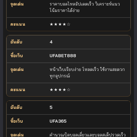
ราคาบอลไหลอัปเดตเร็ว วิเคราะห์แนว
โน้มราคาได้ง่าย
★★★★☆
4
UFABET888
หน้าเว็บเรียบง่าย โหลดเร็ว ใช้งานสะดวก
ทุกอุปกรณ์
★★★★☆
5
UFA365
คำนวณบิลบอลเดี่ยวและบอลสเต็ปรวดเร็ว