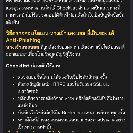
เพราะความผิดพลาดเพียงเล็กน้อยอาจส่งผลต่อทั้งข้อมูลส่วนตัว
และธุรกรรมทางการเงินได้ Checklist ด้านล่างเป็นแนวทางที่
สามารถนำไปใช้ตรวจสอบได้ทันที ก่อนตัดสินใจเปิดบัญชีหรือเริ่ม
เดิมพัน
วิธีตรวจสอบโดเมน ทางเข้าแทงบอล ที่เป็นของแท้
Anti-Phishing
ทางเข้าแทงบอล
ที่ถูกต้องช่วยลดความเสี่ยงจากเว็บไซต์ปลอมที่
ออกแบบมาเพื่อขโมยข้อมูลบัญชีผู้ใช้งาน
Checklist ก่อนเข้าใช้งาน
ตรวจสอบชื่อโดเมนให้ตรงกับเว็บไซต์หลักทุกครั้ง
สังเกตสัญลักษณ์ HTTPS และใบรับรอง SSL บน
เบราว์เซอร์
หลีกเลี่ยงการกดลิงก์จาก SMS หรือโซเชียลมีเดียที่ไม่ทราบ
แหล่งที่มา
บันทึกเว็บไซต์หลักไว้ใน Bookmark แทนการค้นหาทุกครั้ง
หากมีลิงก์สำรอง ควรตรวจสอบจากช่องทางประกาศอย่าง
เป็นทางการเท่านั้น