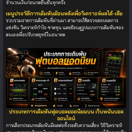
จำนวนเงินก่อนกดยืนยันทุกครั้ง
เมนูประวัติการเดิมพันย้อนหลังเพื่อวิเคราะห์ผลได้-เสีย
รวบรวมรายการเดิมพันที่ผ่านมา สามารถใช้ตรวจสอบผลการ
แข่งขัน วิเคราะห์กำไร-ขาดทุน และย้อนดูรูปแบบการเดิมพันของ
ตนเองเพื่อปรับกลยุทธ์ในอนาคต
ประเภทการเดิมพันฟุตบอลยอดนิยมบน เว็บพนันบอล
ออนไลน์
การเลือกประเภทเดิมพันมีผลต่อทั้งระดับความเสี่ยง วิธีวิเคราะห์