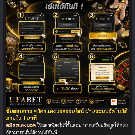
ขั้นตอนการ สมัครแทงบอลออนไลน์ ผ่านระบบอัตโนมัติ
ภายใน 1 นาที
สมัครแทงบอล
ใช้เวลาเพียงไม่กี่ขั้นตอน หากเตรียมข้อมูลให้ครบ
ก็สามารถเริ่มใช้งานได้ทันที