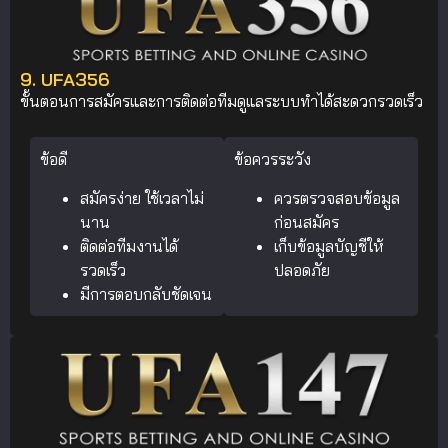
9. UFA356
ขั้นตอนการสมัครและการติดต่อทีมดูแลระบบทำได้สะดวกรวดเร็ว
ข้อดี
ข้อควรระวัง
สมัครง่าย ใช้เวลาไม่
ควรตรวจสอบข้อมูล
นาน
ก่อนสมัคร
ติดต่อทีมงานได้
เก็บข้อมูลบัญชีให้
รวดเร็ว
ปลอดภัย
มีการตอบกลับชัดเจน