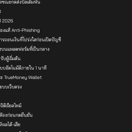
ขณะกดส่งบิลเดิมพัน
t
ปี 2026
ของแท้ Anti-Phishing
ารถอนเงินที่โปร่งใสก่อนเปิดบัญชี
ิงบนแพลตฟอร์มที่เป็นกลาง
ผู้เริ่มต้น
บอัตโนมัติภายใน 1 นาที
 และ TrueMoney Wallet
ะบบเว็บตรง
ติเรียลไทม์
้องก่อนกดยืนยัน
์ผลได้-เสีย