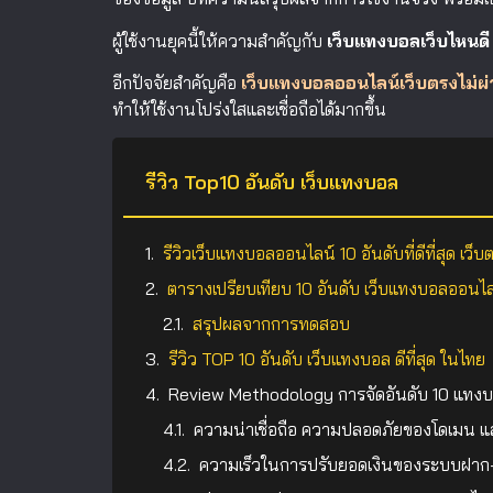
ผู้ใช้งานยุคนี้ให้ความสำคัญกับ
เว็บแทงบอลเว็บไหนดี
อีกปัจจัยสำคัญคือ
เว็บแทงบอลออนไลน์เว็บตรงไม่ผ่า
ทำให้ใช้งานโปร่งใสและเชื่อถือได้มากขึ้น
รีวิว Top10 อันดับ เว็บแทงบอล
รีวิวเว็บแทงบอลออนไลน์ 10 อันดับที่ดีที่สุด เว็
ตารางเปรียบเทียบ 10 อันดับ เว็บแทงบอลออนไล
สรุปผลจากการทดสอบ
รีวิว TOP 10 อันดับ เว็บแทงบอล ดีที่สุด ในไทย
Review Methodology การจัดอันดับ 10 แทงบอล
ความน่าเชื่อถือ ความปลอดภัยของโดเมน แล
ความเร็วในการปรับยอดเงินของระบบฝาก-ถ