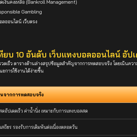
เงินคงเหลือ (Bankroll Management)
sponsible Gambling
บอลออนไลน์ เว็บตรง
ียบ 10 อันดับ เว็บแทงบอลออนไลน์ อัป
วดเร็ว ตารางด้านล่างสรุปข้อมูลสำคัญจากการทดสอบจริง โดยเน้นคว
ษณะการใช้งานได้ง่ายขึ้น
ด่นจากการทดสอบจริง
ดอัปเดตเร็ว ค่าน้ำนิ่ง เหมาะกับการแทงบอลสด
สถียร รองรับการเดิมพันต่อเนื่องตลอดวัน