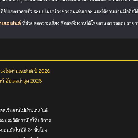
ที่อัปเดตราคาเร็ว ระบบไม่หน่วงช่วงคนเล่นเยอะ และใช้งานผ่านมือถือได้ล
นเอเย่นต์
ที่ช่วยลดความเสี่ยง ติดต่อทีมงานได้โดยตรง ตรวจสอบราย
บตรงไม่ผ่านเอเย่นต์ ปี 2026
น์ อัปเดตล่าสุด 2026
เว็บตรงไม่ผ่านเอเย่นต์
ะประวัติการเปิดให้บริการ
อนอัตโนมัติ 24 ชั่วโมง