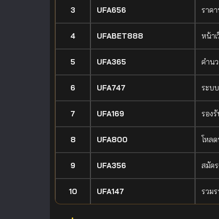
3
UFA656
ราคาบ
4
UFABET888
หน้าเ
5
UFA365
คำนว
6
UFA747
ระบบฝ
7
UFA169
รองรั
8
UFA800
โหลดห
9
UFA356
สมัคร
10
UFA147
รวมรา