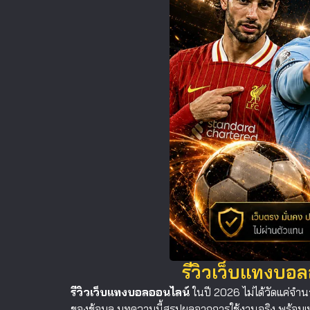
รีวิวเว็บแทงบอลอ
รีวิวเว็บแทงบอลออนไลน์
ในปี 2026 ไม่ได้วัดแค่จำ
ของข้อมูล บทความนี้สรุปผลจากการใช้งานจริง พร้อมเปรี