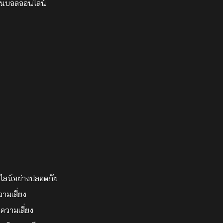
ันบอลออนไลน์
ไลน์อย่างปลอดภัย
วามเสี่ยง
ความเสี่ยง