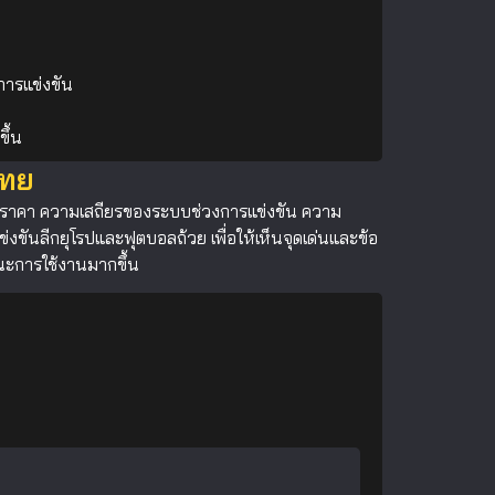
การแข่งขัน
ึ้น
ไทย
เดตราคา ความเสถียรของระบบช่วงการแข่งขัน ความ
งขันลีกยุโรปและฟุตบอลถ้วย เพื่อให้เห็นจุดเด่นและข้อ
ณะการใช้งานมากขึ้น