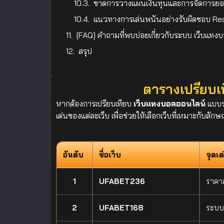
ขาดการวางแผนเงินทุนและการจัดการยอด
แนวทางการเล่นพนันอย่างรับผิดชอบ Re
[FAQ] คำถามที่พบบ่อยเกี่ยวกับระบบ เว็บแทง
สรุป
ตารางเปรียบเท
หากต้องการเปรียบเทียบ
เว็บแทงบอลออนไลน์
แบบร
เด่นของแต่ละเว็บ เพื่อช่วยให้เลือกเว็บที่เหมาะกับลัก
อันดับ
ชื่อเว็บ
จุดเ
1
UFABET236
ราคาส
2
UFABET168
ระบบเ