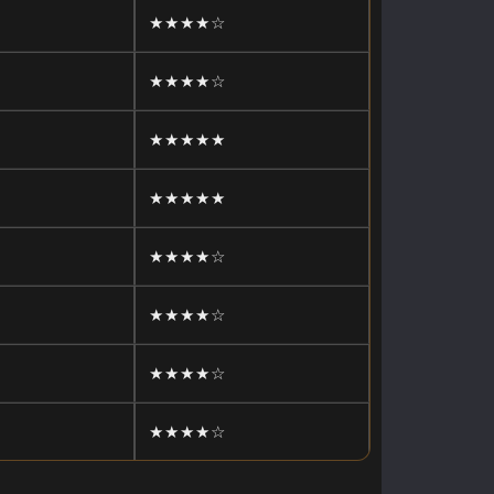
★★★★☆
★★★★☆
★★★★★
★★★★★
★★★★☆
★★★★☆
★★★★☆
★★★★☆