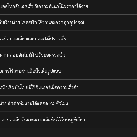
อลไหลอัปเดตเร็ว วิเคราะห์แนวโน้มราคาได้ง่าย
ว็บเรียบง่าย โหลดเร็ว ใช้งานสะดวกทุกอุปกรณ์
ณบิลบอลเดี่ยวและบอลสเต็ปรวดเร็ว
าก-ถอนอัตโนมัติ ปรับยอดรวดเร็ว
บการใช้งานผ่านมือถือเต็มรูปแบบ
น้าเดิมพันไว แม้ใช้อินเทอร์เน็ตความเร็วต่ำ
ง่าย ติดต่อทีมงานได้ตลอด 24 ชั่วโมง
คาบอลลีกดังและตลาดเดิมพันไว้ในบัญชีเดียว