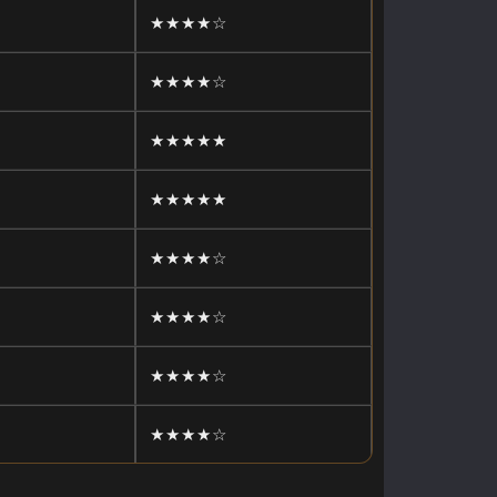
★★★★☆
★★★★☆
★★★★★
★★★★★
★★★★☆
★★★★☆
★★★★☆
★★★★☆