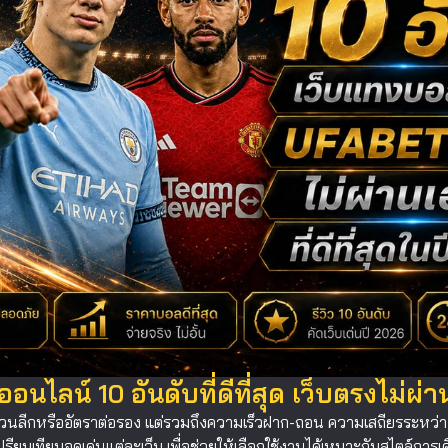
อนไลน์ 10 อันดับที่ดีที่สุด เว็บตรงไม่ผ่า
นวนลีกหรืออัตราต่อรอง แต่รวมถึงความเร็วฝาก-ถอน ความเสถียรระหว่
ยบเทียบจุดเด่นแต่ละเว็บ เพื่อช่วยให้เลือกใช้งานได้เหมาะกับสไตล์การเ