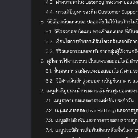
ค่าความหน่วง Latency ของราคาบอลไหล
การแก้ปัญหาของทีม Customer Suppor
วิธีเลือกเว็บแทงบอล ปลอดภัย ไม่ให้โดนโกงใน
วิธีตรวจสอบโดเมน ทางเข้าแทงบอล ที่เป็น
เงื่อนไขการทำยอดเทิร์นโอเวอร์ และกติกาก
รีวิวและกระแสตอบรับจากกลุ่มผู้ใช้งานจร
คู่มือการใช้งานระบบ เว็บแทงบอลออนไลน์ สำหรับ
ขั้นตอนการ สมัครแทงบอลออนไลน์ ผ่านระบ
วิธีฝากเงินเข้าสู่ระบบผ่านบัญชีธนาคาร
เมนูสำคัญบนหน้ากระดานเดิมพันฟุตบอลของร
เมนูราคาบอลและตารางแข่งขันประจำวัน
เมนูแทงบอลสด (Live Betting) และการดูสถิ
เมนูสลิปเดิมพันและการตรวจสอบความถูกต
เมนูประวัติการเดิมพันย้อนหลังเพื่อวิเคราะห