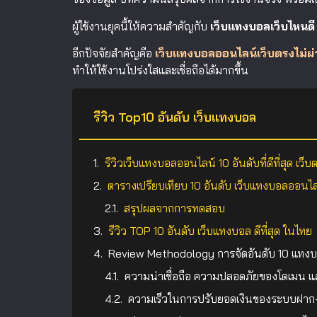
ผู้ใช้งานยุคนี้ให้ความสำคัญกับ
เว็บแทงบอลเว็บไหนดี
อีกปัจจัยสำคัญคือ
เว็บแทงบอลออนไลน์เว็บตรงไม่ผ่า
ทำให้ใช้งานโปร่งใสและเชื่อถือได้มากขึ้น
รีวิว Top10 อันดับ เว็บแทงบอล
รีวิวเว็บแทงบอลออนไลน์ 10 อันดับที่ดีที่สุด เว็
ตารางเปรียบเทียบ 10 อันดับ เว็บแทงบอลออนไล
สรุปผลจากการทดสอบ
รีวิว TOP 10 อันดับ เว็บแทงบอล ดีที่สุด ในไทย
Review Methodology การจัดอันดับ 10 แทงบอล
ความน่าเชื่อถือ ความปลอดภัยของโดเมน แล
ความเร็วในการปรับยอดเงินของระบบฝาก-ถ