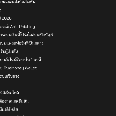
ขณะกดส่งบิลเดิมพัน
t
ปี 2026
ของแท้ Anti-Phishing
ารถอนเงินที่โปร่งใสก่อนเปิดบัญชี
ิงบนแพลตฟอร์มที่เป็นกลาง
ผู้เริ่มต้น
บอัตโนมัติภายใน 1 นาที
 และ TrueMoney Wallet
ะบบเว็บตรง
ติเรียลไทม์
้องก่อนกดยืนยัน
์ผลได้-เสีย