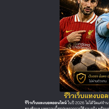
รีวิวเว็บแทงบอลอ
รีวิวเว็บแทงบอลออนไลน์
ในปี 2026 ไม่ได้วัดแค่จำ
ของข้อมูล บทความนี้สรุปผลจากการใช้งานจริง พร้อมเปรี