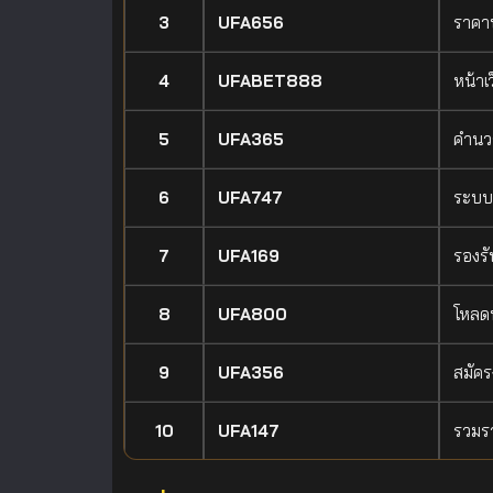
3
UFA656
ราคาบ
4
UFABET888
หน้าเ
5
UFA365
คำนว
6
UFA747
ระบบฝ
7
UFA169
รองรั
8
UFA800
โหลดห
9
UFA356
สมัคร
10
UFA147
รวมรา