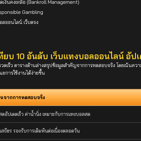
เงินคงเหลือ (Bankroll Management)
sponsible Gambling
บอลออนไลน์ เว็บตรง
ียบ 10 อันดับ เว็บแทงบอลออนไลน์ อัป
วดเร็ว ตารางด้านล่างสรุปข้อมูลสำคัญจากการทดสอบจริง โดยเน้นคว
ษณะการใช้งานได้ง่ายขึ้น
ด่นจากการทดสอบจริง
ดอัปเดตเร็ว ค่าน้ำนิ่ง เหมาะกับการแทงบอลสด
สถียร รองรับการเดิมพันต่อเนื่องตลอดวัน