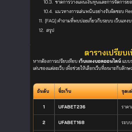
ขาดการวางแผนเงินทุนและการจัดการยอด
แนวทางการเล่นพนันอย่างรับผิดชอบ Re
[FAQ] คำถามที่พบบ่อยเกี่ยวกับระบบ เว็บแทง
สรุป
ตารางเปรียบเท
หากต้องการเปรียบเทียบ
เว็บแทงบอลออนไลน์
แบบร
เด่นของแต่ละเว็บ เพื่อช่วยให้เลือกเว็บที่เหมาะกับลัก
อันดับ
ชื่อเว็บ
จุดเ
1
UFABET236
ราคาส
2
UFABET168
ระบบเ