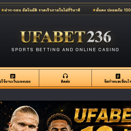
อัตโนมัติ รวดเร็วภายในไม่กี่วินาที
มั่นคง ปลอดภัย 100% ระบบม
SPORTS BETTING AND ONLINE CASINO
มือใช้งานเว็บแทงบอล
ติดต่อ
ข้อกำหนดเงื่อนไ
นไลน์ 10 อันดับ เว็บตรงไม่ผ
ปลอดภัย จ่ายจริงทุกบิล