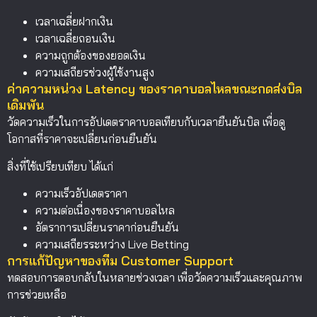
เวลาเฉลี่ยฝากเงิน
เวลาเฉลี่ยถอนเงิน
ความถูกต้องของยอดเงิน
ความเสถียรช่วงผู้ใช้งานสูง
ค่าความหน่วง Latency ของราคาบอลไหลขณะกดส่งบิล
เดิมพัน
วัดความเร็วในการอัปเดตราคาบอลเทียบกับเวลายืนยันบิล เพื่อดู
โอกาสที่ราคาจะเปลี่ยนก่อนยืนยัน
สิ่งที่ใช้เปรียบเทียบ ได้แก่
ความเร็วอัปเดตราคา
ความต่อเนื่องของราคาบอลไหล
อัตราการเปลี่ยนราคาก่อนยืนยัน
ความเสถียรระหว่าง Live Betting
การแก้ปัญหาของทีม Customer Support
ทดสอบการตอบกลับในหลายช่วงเวลา เพื่อวัดความเร็วและคุณภาพ
การช่วยเหลือ