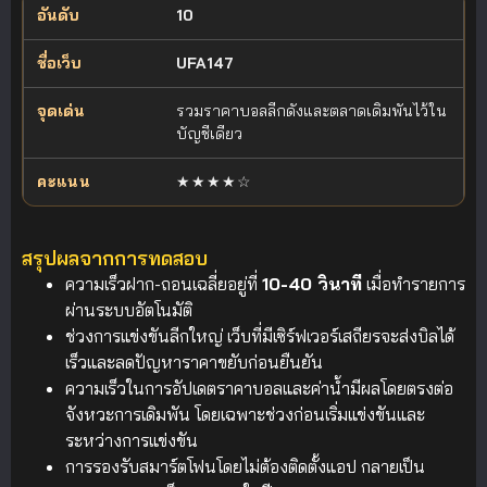
10
UFA147
รวมราคาบอลลีกดังและตลาดเดิมพันไว้ใน
บัญชีเดียว
★★★★☆
สรุปผลจากการทดสอบ
ความเร็วฝาก-ถอนเฉลี่ยอยู่ที่
10-40 วินาที
เมื่อทำรายการ
ผ่านระบบอัตโนมัติ
ช่วงการแข่งขันลีกใหญ่ เว็บที่มีเซิร์ฟเวอร์เสถียรจะส่งบิลได้
เร็วและลดปัญหาราคาขยับก่อนยืนยัน
ความเร็วในการอัปเดตราคาบอลและค่าน้ำมีผลโดยตรงต่อ
จังหวะการเดิมพัน โดยเฉพาะช่วงก่อนเริ่มแข่งขันและ
ระหว่างการแข่งขัน
การรองรับสมาร์ตโฟนโดยไม่ต้องติดตั้งแอป กลายเป็น