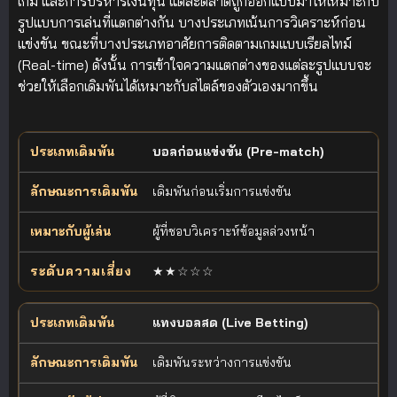
เกม และการบริหารเงินทุน แต่ละตลาดถูกออกแบบมาให้เหมาะกับ
รูปแบบการเล่นที่แตกต่างกัน บางประเภทเน้นการวิเคราะห์ก่อน
แข่งขัน ขณะที่บางประเภทอาศัยการติดตามเกมแบบเรียลไทม์
(Real-time) ดังนั้น การเข้าใจความแตกต่างของแต่ละรูปแบบจะ
ช่วยให้เลือกเดิมพันได้เหมาะกับสไตล์ของตัวเองมากขึ้น
ตารางเปรียบเทียบประเภทการเดิมพันฟุตบอล ลักษณะการเดิมพัน ผู้เล่นท
บอลก่อนแข่งขัน (Pre-match)
ประเภทเดิมพัน
ลักษณะการเดิมพัน
เหมาะกับผู้เล่น
เดิมพันก่อนเริ่มการแข่งขัน
ผู้ที่ชอบวิเคราะห์ข้อมูลล่วงหน้า
★★☆☆☆
แทงบอลสด (Live Betting)
เดิมพันระหว่างการแข่งขัน