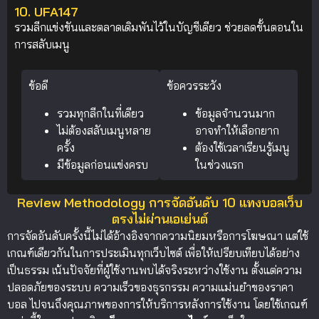
10. UFA147
รวมลีกแข่งขันและตลาดเดิมพันไว้ในบัญชีเดียว ช่วยลดขั้นตอนใน
การสลับเมนู
ข้อดี
ข้อควรระวัง
รวมทุกลีกในที่เดียว
ข้อมูลจำนวนมาก
ไม่ต้องสลับเมนูหลาย
อาจทำให้เลือกยาก
ครั้ง
ต้องใช้เวลาเรียนรู้เมนู
มีข้อมูลก่อนแข่งครบ
ในช่วงแรก
Review Methodology การจัดอันดับ 10 แทงบอลเว็บ
ตรงไม่ผ่านเอเย่นต์
การจัดอันดับครั้งนี้ไม่ได้อ้างอิงจากความนิยมหรือการโฆษณา แต่ใช้
เกณฑ์เดียวกันในการประเมินทุกเว็บไซต์ เพื่อให้เปรียบเทียบได้อย่าง
เป็นธรรม เน้นปัจจัยที่ผู้ใช้งานพบได้จริงระหว่างใช้งาน ตั้งแต่ความ
ปลอดภัยของระบบ ความเร็วของธุรกรรม ความแม่นยำของราคา
บอล ไปจนถึงคุณภาพของการให้บริการหลังการใช้งาน โดยใช้เกณฑ์