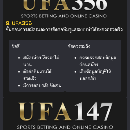
9. UFA356
ขั้นตอนการสมัครและการติดต่อทีมดูแลระบบทำได้สะดวกรวดเร็ว
ข้อดี
ข้อควรระวัง
สมัครง่าย ใช้เวลาไม่
ควรตรวจสอบข้อมูล
นาน
ก่อนสมัคร
ติดต่อทีมงานได้
เก็บข้อมูลบัญชีให้
รวดเร็ว
ปลอดภัย
มีการตอบกลับชัดเจน