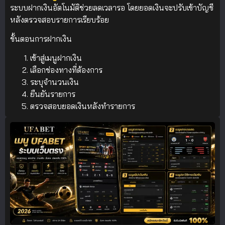
ระบบฝากเงินอัตโนมัติช่วยลดเวลารอ โดยยอดเงินจะปรับเข้าบัญชี
หลังตรวจสอบรายการเรียบร้อย
ขั้นตอนการฝากเงิน
เข้าสู่เมนูฝากเงิน
เลือกช่องทางที่ต้องการ
ระบุจำนวนเงิน
ยืนยันรายการ
ตรวจสอบยอดเงินหลังทำรายการ