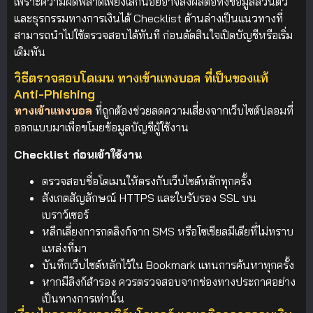
เพราะความผิดพลาดเพียงเล็กน้อยอาจส่งผลต่อทั้งข้อมูลส่วนตัว
และธุรกรรมทางการเงินได้ Checklist ด้านล่างเป็นแนวทางที่
สามารถนำไปใช้ตรวจสอบได้ทันที ก่อนตัดสินใจเปิดบัญชีหรือเริ่ม
เดิมพัน
วิธีตรวจสอบโดเมน ทางเข้าแทงบอล ที่เป็นของแท้
Anti-Phishing
ทางเข้าแทงบอล
ที่ถูกต้องช่วยลดความเสี่ยงจากเว็บไซต์ปลอมที่
ออกแบบมาเพื่อขโมยข้อมูลบัญชีผู้ใช้งาน
Checklist ก่อนเข้าใช้งาน
ตรวจสอบชื่อโดเมนให้ตรงกับเว็บไซต์หลักทุกครั้ง
สังเกตสัญลักษณ์ HTTPS และใบรับรอง SSL บน
เบราว์เซอร์
หลีกเลี่ยงการกดลิงก์จาก SMS หรือโซเชียลมีเดียที่ไม่ทราบ
แหล่งที่มา
บันทึกเว็บไซต์หลักไว้ใน Bookmark แทนการค้นหาทุกครั้ง
หากมีลิงก์สำรอง ควรตรวจสอบจากช่องทางประกาศอย่าง
เป็นทางการเท่านั้น