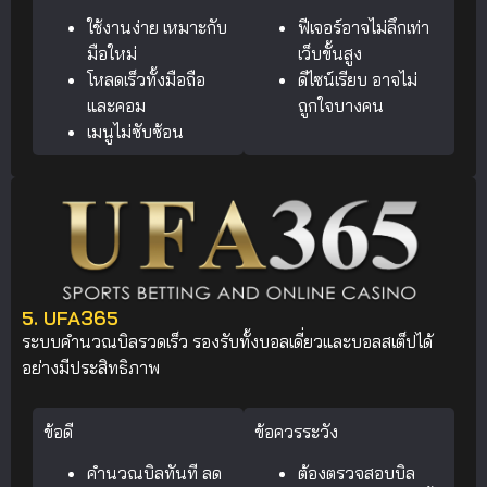
ใช้งานง่าย เหมาะกับ
ฟีเจอร์อาจไม่ลึกเท่า
มือใหม่
เว็บขั้นสูง
โหลดเร็วทั้งมือถือ
ดีไซน์เรียบ อาจไม่
และคอม
ถูกใจบางคน
เมนูไม่ซับซ้อน
5. UFA365
ระบบคำนวณบิลรวดเร็ว รองรับทั้งบอลเดี่ยวและบอลสเต็ปได้
อย่างมีประสิทธิภาพ
ข้อดี
ข้อควรระวัง
คำนวณบิลทันที ลด
ต้องตรวจสอบบิล