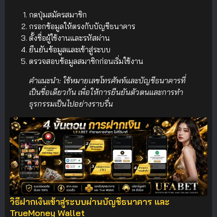
กดปุ่มสมัครสมาชิก
กรอกข้อมูลให้ตรงกับบัญชีธนาคาร
ตั้งชื่อผู้ใช้งานและรหัสผ่าน
ยืนยันข้อมูลและเข้าสู่ระบบ
ตรวจสอบข้อมูลสมาชิกก่อนเริ่มใช้งาน
คำแนะนำ: ใช้หมายเลขโทรศัพท์และบัญชีธนาคารที่
เป็นชื่อเดียวกัน เพื่อให้การยืนยันตัวตนและการทำ
ธุรกรรมเป็นไปอย่างราบรื่น
วิธีฝากเงินเข้าสู่ระบบผ่านบัญชีธนาคาร และ
TrueMoney Wallet