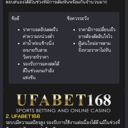
ตอบสนองได้ดีในช่วงที่มีการเดิมพันพร้อมกันจำนวนมาก
ข้อดี
ข้อควรระวัง
ราคาบอลอัปเดตเร็ว
ราคามีการเปลี่ยนเร็ว
ค่าความหน่วงต่ำ
อาจต้องตัดสินใจไว
ค่าน้ำค่อนข้างนิ่ง
ผู้เล่นใหม่อาจตาม
เหมาะกับสาย
จังหวะราคาไม่ทัน
วิเคราะห์ราคา
รองรับการแทงสดได้
ดีในช่วงเกมกำลัง
แข่งขัน
2. UFABET168
ระบบมีความเสถียรสูง รองรับการใช้งานต่อเนื่องได้ดี แม้ในช่วงที่