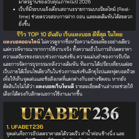
มาตรฐานของเว็บคุณภาพในปี 2026
เว็บที่มีระบบแจ้งเตือนสถานะรายการแบบเรียลไทม์ (Real-
time) ช่วยตรวจสอบการฝาก ถอน และผลเดิมพันได้สะดวก
ยิ่งขึ้น
รีวิว TOP 10 อันดับ เว็บแทงบอล ดีที่สุด ในไทย
แทงบอลออนไลน์
ไม่ควรดูจากชื่อหรือความนิยมเพียงอย่างเดียว
แต่ควรพิจารณาจากการใช้งานจริง ทั้งความเร็วในการอัปเดตราคา
ความเสถียรของระบบช่วงการแข่งขัน ความแม่นยำของการรับบิล
และการจัดการธุรกรรมหลังวางเดิมพัน ทีมงานได้เปรียบเทียบแต่ละ
เว็บภายใต้เงื่อนไขเดียวกันในช่วงการแข่งขันลีกยุโรปและฟุตบอลถ้วย
เพื่อให้เห็นจุดเด่นและข้อสังเกตที่แตกต่างกันอย่างชัดเจน หากยัง
ตัดสินใจไม่ได้ว่า
แทงบอลเว็บไหนดี
รายละเอียดด้านล่างจะช่วยให้
เลือกได้ตรงกับลักษณะการใช้งานมากขึ้น
1. UFABET236
จุดเด่นคือการอัปเดตราคาสดได้รวดเร็ว ค่าน้ำค่อนข้างนิ่ง และ