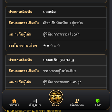
บอลเต็ง
เลือกเดิมพันเพียง 1 คู่ต่อบิล
ผู้ที่ต้องการความเสี่ยงต่ำ
★★☆☆☆
บอลสเต็ป (Parlay)
รวมหลายคู่ในบิลเดียว
ผู้ที่ต้องการผลตอบแทนสูง
★★★★★
หน้าหลัก
เข้าสู่ระบบ
สมัครสมาชิก
LINE
PLAY
บอลก่อนแข่งขัน (Pre-match)