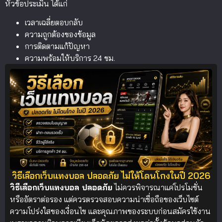
หัวข้อประเมิน ได้แก่
เวลาเฉลี่ยตอบกลับ
ความถูกต้องของข้อมูล
การติดตามแก้ปัญหา
ความพร้อมให้บริการ 24 ชม.
วิธีเลือกเว็บแทงบอล ปลอดภัย ไม่ให้โดนโกงในปี 2026
วิธีเลือกเว็บแทงบอล ปลอดภัย
ไม่ควรพิจารณาแค่โปรโมชั่น
หรืออัตราต่อรอง แต่ควรตรวจสอบความน่าเชื่อถือของเว็บไซต์
ความโปร่งใสของเงื่อนไข และคุณภาพของระบบก่อนสมัครใช้งาน