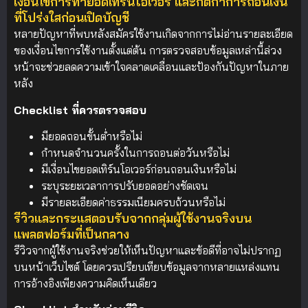
เงื่อนไขการทำยอดเทิร์นโอเวอร์ และกติกาการถอนเงิน
ที่โปร่งใสก่อนเปิดบัญชี
หลายปัญหาที่พบหลังสมัครใช้งานเกิดจากการไม่อ่านรายละเอียด
ของเงื่อนไขการใช้งานตั้งแต่ต้น การตรวจสอบข้อมูลเหล่านี้ล่วง
หน้าจะช่วยลดความเข้าใจคลาดเคลื่อนและป้องกันปัญหาในภาย
หลัง
Checklist ที่ควรตรวจสอบ
มียอดถอนขั้นต่ำหรือไม่
กำหนดจำนวนครั้งในการถอนต่อวันหรือไม่
มีเงื่อนไขยอดเทิร์นโอเวอร์ก่อนถอนเงินหรือไม่
ระบุระยะเวลาการปรับยอดอย่างชัดเจน
มีรายละเอียดค่าธรรมเนียมครบถ้วนหรือไม่
รีวิวและกระแสตอบรับจากกลุ่มผู้ใช้งานจริงบน
แพลตฟอร์มที่เป็นกลาง
รีวิวจากผู้ใช้งานจริงช่วยให้เห็นปัญหาและข้อดีที่อาจไม่ปรากฏ
บนหน้าเว็บไซต์ โดยควรเปรียบเทียบข้อมูลจากหลายแหล่งแทน
การอ้างอิงเพียงความคิดเห็นเดียว