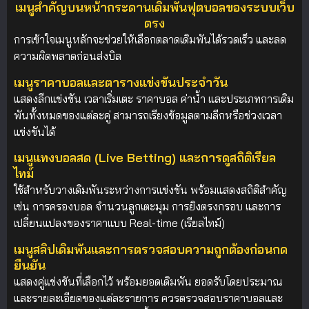
เมนูสำคัญบนหน้ากระดานเดิมพันฟุตบอลของระบบเว็บ
ตรง
การเข้าใจเมนูหลักจะช่วยให้เลือกตลาดเดิมพันได้รวดเร็ว และลด
ความผิดพลาดก่อนส่งบิล
เมนูราคาบอลและตารางแข่งขันประจำวัน
แสดงลีกแข่งขัน เวลาเริ่มเตะ ราคาบอล ค่าน้ำ และประเภทการเดิม
พันทั้งหมดของแต่ละคู่ สามารถเรียงข้อมูลตามลีกหรือช่วงเวลา
แข่งขันได้
เมนูแทงบอลสด (Live Betting) และการดูสถิติเรียล
ไทม์
ใช้สำหรับวางเดิมพันระหว่างการแข่งขัน พร้อมแสดงสถิติสำคัญ
เช่น การครองบอล จำนวนลูกเตะมุม การยิงตรงกรอบ และการ
เปลี่ยนแปลงของราคาแบบ Real-time (เรียลไทม์)
เมนูสลิปเดิมพันและการตรวจสอบความถูกต้องก่อนกด
ยืนยัน
แสดงคู่แข่งขันที่เลือกไว้ พร้อมยอดเดิมพัน ยอดรับโดยประมาณ
และรายละเอียดของแต่ละรายการ ควรตรวจสอบราคาบอลและ