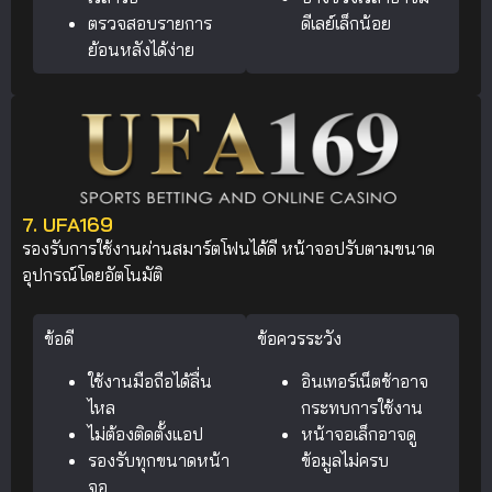
ตรวจสอบรายการ
ดีเลย์เล็กน้อย
ย้อนหลังได้ง่าย
7. UFA169
รองรับการใช้งานผ่านสมาร์ตโฟนได้ดี หน้าจอปรับตามขนาด
อุปกรณ์โดยอัตโนมัติ
ข้อดี
ข้อควรระวัง
ใช้งานมือถือได้ลื่น
อินเทอร์เน็ตช้าอาจ
ไหล
กระทบการใช้งาน
ไม่ต้องติดตั้งแอป
หน้าจอเล็กอาจดู
รองรับทุกขนาดหน้า
ข้อมูลไม่ครบ
จอ