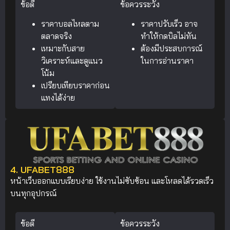
ข้อดี
ข้อควรระวัง
ราคาบอลไหลตาม
ราคาปรับเร็ว อาจ
ตลาดจริง
ทำให้กดบิลไม่ทัน
เหมาะกับสาย
ต้องมีประสบการณ์
วิเคราะห์และดูแนว
ในการอ่านราคา
โน้ม
เปรียบเทียบราคาก่อน
แทงได้ง่าย
4. UFABET888
หน้าเว็บออกแบบเรียบง่าย ใช้งานไม่ซับซ้อน และโหลดได้รวดเร็ว
บนทุกอุปกรณ์
ข้อดี
ข้อควรระวัง