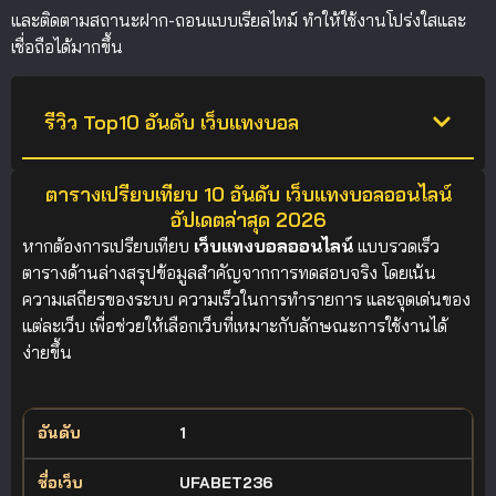
และติดตามสถานะฝาก-ถอนแบบเรียลไทม์ ทำให้ใช้งานโปร่งใสและ
เชื่อถือได้มากขึ้น
รีวิว Top10 อันดับ เว็บแทงบอล
ตารางเปรียบเทียบ 10 อันดับ เว็บแทงบอลออนไลน์
อัปเดตล่าสุด 2026
หากต้องการเปรียบเทียบ
เว็บแทงบอลออนไลน์
แบบรวดเร็ว
ตารางด้านล่างสรุปข้อมูลสำคัญจากการทดสอบจริง โดยเน้น
ความเสถียรของระบบ ความเร็วในการทำรายการ และจุดเด่นของ
แต่ละเว็บ เพื่อช่วยให้เลือกเว็บที่เหมาะกับลักษณะการใช้งานได้
ง่ายขึ้น
1
อันดับ
ชื่อเว็บ
จุดเด่นจากการทดสอบจริง
คะแนน
UFABET236