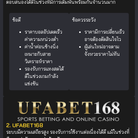
ตอบสนองได้ดีในช่วงที่มีการเดิมพันพร้อมกันจำนวนมาก
ข้อดี
ข้อควรระวัง
ราคาบอลอัปเดตเร็ว
ราคามีการเปลี่ยนเร็ว
ค่าความหน่วงต่ำ
อาจต้องตัดสินใจไว
ค่าน้ำค่อนข้างนิ่ง
ผู้เล่นใหม่อาจตาม
เหมาะกับสาย
จังหวะราคาไม่ทัน
วิเคราะห์ราคา
รองรับการแทงสดได้
ดีในช่วงเกมกำลัง
แข่งขัน
2. UFABET168
ระบบมีความเสถียรสูง รองรับการใช้งานต่อเนื่องได้ดี แม้ในช่วงที่