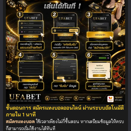
ขั้นตอนการ สมัครแทงบอลออนไลน์ ผ่านระบบอัตโนมัติ
ภายใน 1 นาที
สมัครแทงบอล
ใช้เวลาเพียงไม่กี่ขั้นตอน หากเตรียมข้อมูลให้ครบ
ก็สามารถเริ่มใช้งานได้ทันที