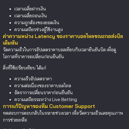
เวลาเฉลี่ยฝากเงิน
เวลาเฉลี่ยถอนเงิน
ความถูกต้องของยอดเงิน
ความเสถียรช่วงผู้ใช้งานสูง
ค่าความหน่วง Latency ของราคาบอลไหลขณะกดส่งบิล
เดิมพัน
วัดความเร็วในการอัปเดตราคาบอลเทียบกับเวลายืนยันบิล เพื่อดู
โอกาสที่ราคาจะเปลี่ยนก่อนยืนยัน
สิ่งที่ใช้เปรียบเทียบ ได้แก่
ความเร็วอัปเดตราคา
ความต่อเนื่องของราคาบอลไหล
อัตราการเปลี่ยนราคาก่อนยืนยัน
ความเสถียรระหว่าง Live Betting
การแก้ปัญหาของทีม Customer Support
ทดสอบการตอบกลับในหลายช่วงเวลา เพื่อวัดความเร็วและคุณภาพ
การช่วยเหลือ