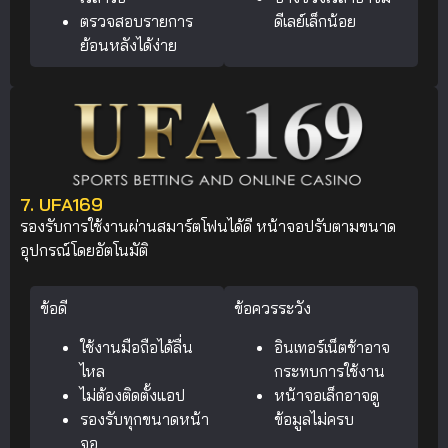
ตรวจสอบรายการ
ดีเลย์เล็กน้อย
ย้อนหลังได้ง่าย
7. UFA169
รองรับการใช้งานผ่านสมาร์ตโฟนได้ดี หน้าจอปรับตามขนาด
อุปกรณ์โดยอัตโนมัติ
ข้อดี
ข้อควรระวัง
ใช้งานมือถือได้ลื่น
อินเทอร์เน็ตช้าอาจ
ไหล
กระทบการใช้งาน
ไม่ต้องติดตั้งแอป
หน้าจอเล็กอาจดู
รองรับทุกขนาดหน้า
ข้อมูลไม่ครบ
จอ