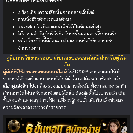
Checklist สำหรับอ่านรีวิว
เปรียบเทียบความคิดเห็นจากหลายเว็บไซต์
อ่านทั้งรีวิวเชิงบวกและเชิงลบ
ตรวจสอบวันที่เผยแพร่ เพื่อให้เป็นข้อมูลล่าสุด
ให้ความสำคัญกับรีวิวที่อธิบายขั้นตอนการใช้งานจริง
หลีกเลี่ยงรีวิวที่มีลักษณะโฆษณาหรือใช้ข้อความซ้ำ
จำนวนมาก
คู่มือการใช้งานระบบ เว็บแทงบอลออนไลน์ สำหรับผู้เริ่ม
ต้น
คู่มือวิธีใช้งานแทงบอลออนไลน์
ในปี 2026 ถูกออกแบบให้ทำ
รายการได้รวดเร็วผ่านระบบอัตโนมัติ ตั้งแต่สมัครสมาชิก ฝากเงิน
เลือกคู่แข่งขัน ไปจนถึงตรวจสอบผลการเดิมพัน ทั้งหมดสามารถทำ
ผ่านสมาร์ตโฟนหรือคอมพิวเตอร์โดยไม่ต้องติดตั้งโปรแกรมเพิ่มเติม
ขั้นตอนด้านล่างสรุปการใช้งานที่ควรรู้ก่อนเริ่มเดิมพัน เพื่อช่วยลด
ความผิดพลาดระหว่างทำรายการ