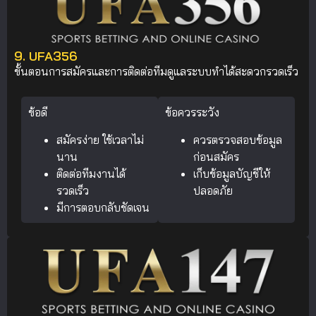
9. UFA356
ขั้นตอนการสมัครและการติดต่อทีมดูแลระบบทำได้สะดวกรวดเร็ว
ข้อดี
ข้อควรระวัง
สมัครง่าย ใช้เวลาไม่
ควรตรวจสอบข้อมูล
นาน
ก่อนสมัคร
ติดต่อทีมงานได้
เก็บข้อมูลบัญชีให้
รวดเร็ว
ปลอดภัย
มีการตอบกลับชัดเจน