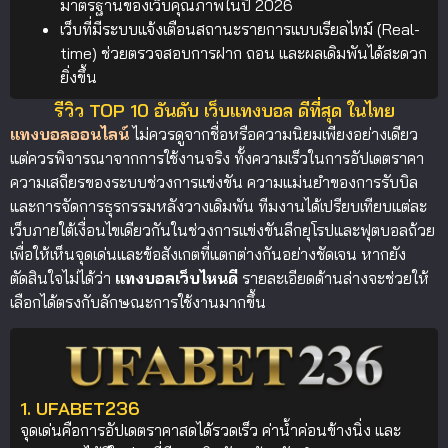
มาตรฐานของเว็บคุณภาพในปี 2026
เว็บที่มีระบบแจ้งเตือนสถานะรายการแบบเรียลไทม์ (Real-
time) ช่วยตรวจสอบการฝาก ถอน และผลเดิมพันได้สะดวก
ยิ่งขึ้น
รีวิว TOP 10 อันดับ เว็บแทงบอล ดีที่สุด ในไทย
แทงบอลออนไลน์
ไม่ควรดูจากชื่อหรือความนิยมเพียงอย่างเดียว
แต่ควรพิจารณาจากการใช้งานจริง ทั้งความเร็วในการอัปเดตราคา
ความเสถียรของระบบช่วงการแข่งขัน ความแม่นยำของการรับบิล
และการจัดการธุรกรรมหลังวางเดิมพัน ทีมงานได้เปรียบเทียบแต่ละ
เว็บภายใต้เงื่อนไขเดียวกันในช่วงการแข่งขันลีกยุโรปและฟุตบอลถ้วย
เพื่อให้เห็นจุดเด่นและข้อสังเกตที่แตกต่างกันอย่างชัดเจน หากยัง
ตัดสินใจไม่ได้ว่า
แทงบอลเว็บไหนดี
รายละเอียดด้านล่างจะช่วยให้
เลือกได้ตรงกับลักษณะการใช้งานมากขึ้น
1. UFABET236
จุดเด่นคือการอัปเดตราคาสดได้รวดเร็ว ค่าน้ำค่อนข้างนิ่ง และ