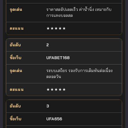
ราคาสดอัปเดตเร็ว ค่าน้ำนิ่ง เหมาะกับ
การแทงบอลสด
★★★★★
2
UFABET168
ระบบเสถียร รองรับการเดิมพันต่อเนื่อง
ตลอดวัน
★★★★★
3
UFA656