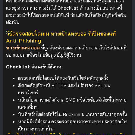
เพราะความผิดพลาดเพียงเล็กน้อยอาจส่งผลต่อทั้งข้อมูลส่วนตัว
และธุรกรรมทางการเงินได้ Checklist ด้านล่างเป็นแนวทางที่
สามารถนำไปใช้ตรวจสอบได้ทันที ก่อนตัดสินใจเปิดบัญชีหรือเริ่ม
เดิมพัน
วิธีตรวจสอบโดเมน ทางเข้าแทงบอล ที่เป็นของแท้
Anti-Phishing
ทางเข้าแทงบอล
ที่ถูกต้องช่วยลดความเสี่ยงจากเว็บไซต์ปลอมที่
ออกแบบมาเพื่อขโมยข้อมูลบัญชีผู้ใช้งาน
Checklist ก่อนเข้าใช้งาน
ตรวจสอบชื่อโดเมนให้ตรงกับเว็บไซต์หลักทุกครั้ง
สังเกตสัญลักษณ์ HTTPS และใบรับรอง SSL บน
เบราว์เซอร์
หลีกเลี่ยงการกดลิงก์จาก SMS หรือโซเชียลมีเดียที่ไม่ทราบ
แหล่งที่มา
บันทึกเว็บไซต์หลักไว้ใน Bookmark แทนการค้นหาทุกครั้ง
หากมีลิงก์สำรอง ควรตรวจสอบจากช่องทางประกาศอย่าง
เป็นทางการเท่านั้น