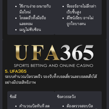
ใช้งานง่าย เหมาะกับ
ฟีเจอร์อาจไม่ลึกเท่า
มือใหม่
เว็บขั้นสูง
โหลดเร็วทั้งมือถือ
ดีไซน์เรียบ อาจไม่
และคอม
ถูกใจบางคน
เมนูไม่ซับซ้อน
5. UFA365
ระบบคำนวณบิลรวดเร็ว รองรับทั้งบอลเดี่ยวและบอลสเต็ปได้
อย่างมีประสิทธิภาพ
ข้อดี
ข้อควรระวัง
คำนวณบิลทันที ลด
ต้องตรวจสอบบิล