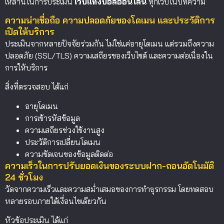
เหล่านี้ในการประเมิน
เว็บแทงบอลออนไลน์
ทุกเว็บในบทความ
ความน่าเชื่อถือ ความปลอดภัยของโดเมน และประวัติการ
เปิดให้บริการ
ประเมินจากหลายปัจจัยร่วมกัน ไม่ใช่แค่อายุโดเมน แต่รวมถึงความ
ปลอดภัย (SSL/TLS) ความเสถียรของเว็บไซต์ และความต่อเนื่องใน
การให้บริการ
สิ่งที่ตรวจสอบ ได้แก่
อายุโดเมน
การเข้ารหัสข้อมูล
ความเสถียรช่วงใช้งานสูง
ประวัติการเปลี่ยนโดเมน
ความชัดเจนของข้อมูลติดต่อ
ความเร็วในการปรับยอดเงินของระบบฝาก-ถอนอัตโนมัติ
24 ชั่วโมง
วัดจากความเร็วและความสม่ำเสมอของการทำธุรกรรม โดยทดสอบ
หลายรอบภายใต้เงื่อนไขเดียวกัน
หัวข้อประเมิน ได้แก่