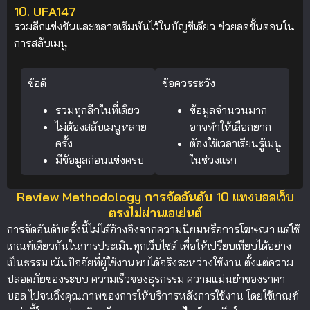
10. UFA147
รวมลีกแข่งขันและตลาดเดิมพันไว้ในบัญชีเดียว ช่วยลดขั้นตอนใน
การสลับเมนู
ข้อดี
ข้อควรระวัง
รวมทุกลีกในที่เดียว
ข้อมูลจำนวนมาก
ไม่ต้องสลับเมนูหลาย
อาจทำให้เลือกยาก
ครั้ง
ต้องใช้เวลาเรียนรู้เมนู
มีข้อมูลก่อนแข่งครบ
ในช่วงแรก
Review Methodology การจัดอันดับ 10 แทงบอลเว็บ
ตรงไม่ผ่านเอเย่นต์
การจัดอันดับครั้งนี้ไม่ได้อ้างอิงจากความนิยมหรือการโฆษณา แต่ใช้
เกณฑ์เดียวกันในการประเมินทุกเว็บไซต์ เพื่อให้เปรียบเทียบได้อย่าง
เป็นธรรม เน้นปัจจัยที่ผู้ใช้งานพบได้จริงระหว่างใช้งาน ตั้งแต่ความ
ปลอดภัยของระบบ ความเร็วของธุรกรรม ความแม่นยำของราคา
บอล ไปจนถึงคุณภาพของการให้บริการหลังการใช้งาน โดยใช้เกณฑ์