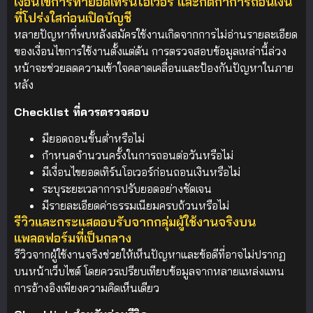
เงื่อนไขการทำยอดเทิร์นโอเวอร์ และกติกาการถอนเงิน
ที่โปร่งใสก่อนเปิดบัญชี
หลายปัญหาที่พบหลังสมัครใช้งานเกิดจากการไม่อ่านรายละเอียด
ของเงื่อนไขการใช้งานตั้งแต่ต้น การตรวจสอบข้อมูลเหล่านี้ล่วง
หน้าจะช่วยลดความเข้าใจคลาดเคลื่อนและป้องกันปัญหาในภาย
หลัง
Checklist ที่ควรตรวจสอบ
มียอดถอนขั้นต่ำหรือไม่
กำหนดจำนวนครั้งในการถอนต่อวันหรือไม่
มีเงื่อนไขยอดเทิร์นโอเวอร์ก่อนถอนเงินหรือไม่
ระบุระยะเวลาการปรับยอดอย่างชัดเจน
มีรายละเอียดค่าธรรมเนียมครบถ้วนหรือไม่
รีวิวและกระแสตอบรับจากกลุ่มผู้ใช้งานจริงบน
แพลตฟอร์มที่เป็นกลาง
รีวิวจากผู้ใช้งานจริงช่วยให้เห็นปัญหาและข้อดีที่อาจไม่ปรากฏ
บนหน้าเว็บไซต์ โดยควรเปรียบเทียบข้อมูลจากหลายแหล่งแทน
การอ้างอิงเพียงความคิดเห็นเดียว