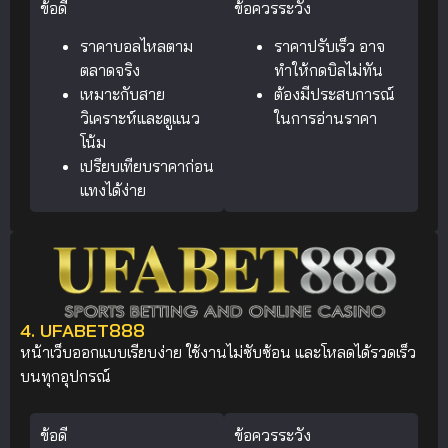
ข้อดี
ข้อควรระวัง
ราคาบอลไหลตาม
ราคาปรับเร็ว อาจ
ตลาดจริง
ทำให้กดบิลไม่ทัน
เหมาะกับสาย
ต้องมีประสบการณ์
วิเคราะห์และดูแนว
ในการอ่านราคา
โน้ม
เปรียบเทียบราคาก่อน
แทงได้ง่าย
4. UFABET888
หน้าเว็บออกแบบเรียบง่าย ใช้งานไม่ซับซ้อน และโหลดได้รวดเร็ว
บนทุกอุปกรณ์
ข้อดี
ข้อควรระวัง