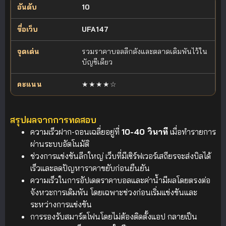
10
UFA147
รวมราคาบอลลีกดังและตลาดเดิมพันไว้ใน
บัญชีเดียว
★★★★☆
สรุปผลจากการทดสอบ
ความเร็วฝาก-ถอนเฉลี่ยอยู่ที่
10-40 วินาที
เมื่อทำรายการ
ผ่านระบบอัตโนมัติ
ช่วงการแข่งขันลีกใหญ่ เว็บที่มีเซิร์ฟเวอร์เสถียรจะส่งบิลได้
เร็วและลดปัญหาราคาขยับก่อนยืนยัน
ความเร็วในการอัปเดตราคาบอลและค่าน้ำมีผลโดยตรงต่อ
จังหวะการเดิมพัน โดยเฉพาะช่วงก่อนเริ่มแข่งขันและ
ระหว่างการแข่งขัน
การรองรับสมาร์ตโฟนโดยไม่ต้องติดตั้งแอป กลายเป็น