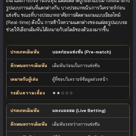
เกม และการบริหารเงินทุน แต่ละตลาดถูกออกแบบมาให้เหมาะกับ
รูปแบบการเล่นที่แตกต่างกัน บางประเภทเน้นการวิเคราะห์ก่อน
แข่งขัน ขณะที่บางประเภทอาศัยการติดตามเกมแบบเรียลไทม์
(Real-time) ดังนั้น การเข้าใจความแตกต่างของแต่ละรูปแบบจะ
ช่วยให้เลือกเดิมพันได้เหมาะกับสไตล์ของตัวเองมากขึ้น
ตารางเปรียบเทียบประเภทการเดิมพันฟุตบอล ลักษณะการเดิมพัน ผู้เล่นท
บอลก่อนแข่งขัน (Pre-match)
ประเภทเดิมพัน
ลักษณะการเดิมพัน
เหมาะกับผู้เล่น
เดิมพันก่อนเริ่มการแข่งขัน
ผู้ที่ชอบวิเคราะห์ข้อมูลล่วงหน้า
★★☆☆☆
แทงบอลสด (Live Betting)
เดิมพันระหว่างการแข่งขัน