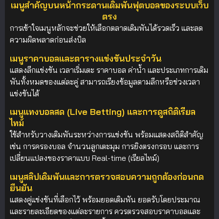
เมนูสำคัญบนหน้ากระดานเดิมพันฟุตบอลของระบบเว็บ
ตรง
การเข้าใจเมนูหลักจะช่วยให้เลือกตลาดเดิมพันได้รวดเร็ว และลด
ความผิดพลาดก่อนส่งบิล
เมนูราคาบอลและตารางแข่งขันประจำวัน
แสดงลีกแข่งขัน เวลาเริ่มเตะ ราคาบอล ค่าน้ำ และประเภทการเดิม
พันทั้งหมดของแต่ละคู่ สามารถเรียงข้อมูลตามลีกหรือช่วงเวลา
แข่งขันได้
เมนูแทงบอลสด (Live Betting) และการดูสถิติเรียล
ไทม์
ใช้สำหรับวางเดิมพันระหว่างการแข่งขัน พร้อมแสดงสถิติสำคัญ
เช่น การครองบอล จำนวนลูกเตะมุม การยิงตรงกรอบ และการ
เปลี่ยนแปลงของราคาแบบ Real-time (เรียลไทม์)
เมนูสลิปเดิมพันและการตรวจสอบความถูกต้องก่อนกด
ยืนยัน
แสดงคู่แข่งขันที่เลือกไว้ พร้อมยอดเดิมพัน ยอดรับโดยประมาณ
และรายละเอียดของแต่ละรายการ ควรตรวจสอบราคาบอลและ