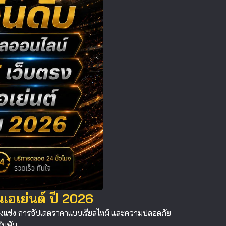
นเอเย่นต์ ปี 2026
างแข่ง การอัปเดตราคาแบบเรียลไทม์ และความปลอดภัย
ดิมพัน