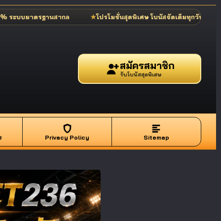
มาตรฐานสากล
โปรโมชั่นสุดพิเศษ โบนัสจัดเต็มทุกวัน
เว็บตร
สมัครสมาชิก
รับโบนัสสุดพิเศษ
ข
Privacy Policy
Sitemap
่านเอเย่นต์ มั่นคง