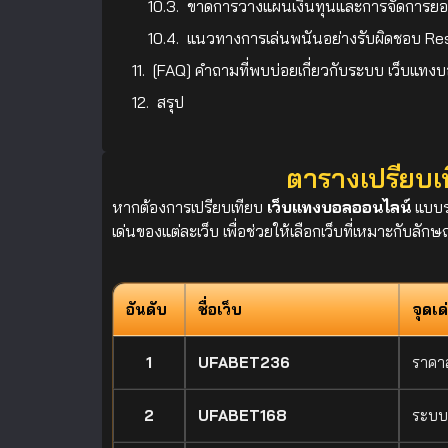
ขาดการวางแผนเงินทุนและการจัดการยอด
แนวทางการเล่นพนันอย่างรับผิดชอบ Re
[FAQ] คำถามที่พบบ่อยเกี่ยวกับระบบ เว็บแทง
สรุป
ตารางเปรียบเท
หากต้องการเปรียบเทียบ
เว็บแทงบอลออนไลน์
แบบร
เด่นของแต่ละเว็บ เพื่อช่วยให้เลือกเว็บที่เหมาะกับลัก
อันดับ
ชื่อเว็บ
จุดเ
1
UFABET236
ราคาส
2
UFABET168
ระบบเ