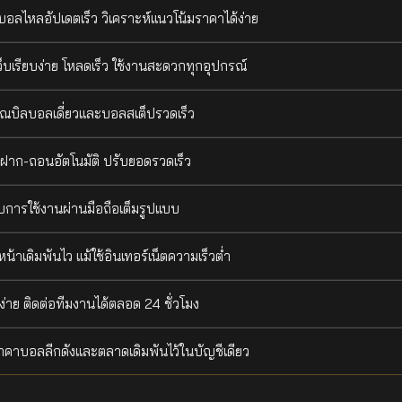
อลไหลอัปเดตเร็ว วิเคราะห์แนวโน้มราคาได้ง่าย
ว็บเรียบง่าย โหลดเร็ว ใช้งานสะดวกทุกอุปกรณ์
ณบิลบอลเดี่ยวและบอลสเต็ปรวดเร็ว
าก-ถอนอัตโนมัติ ปรับยอดรวดเร็ว
บการใช้งานผ่านมือถือเต็มรูปแบบ
น้าเดิมพันไว แม้ใช้อินเทอร์เน็ตความเร็วต่ำ
ง่าย ติดต่อทีมงานได้ตลอด 24 ชั่วโมง
คาบอลลีกดังและตลาดเดิมพันไว้ในบัญชีเดียว