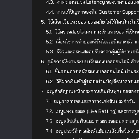
ค่าความหน่วง Latency ของราคาบอลไหล
การแก้ปัญหาของทีม Customer Suppor
วิธีเลือกเว็บแทงบอล ปลอดภัย ไม่ให้โดนโกงใน
วิธีตรวจสอบโดเมน ทางเข้าแทงบอล ที่เป็น
เงื่อนไขการทำยอดเทิร์นโอเวอร์ และกติกาก
รีวิวและกระแสตอบรับจากกลุ่มผู้ใช้งานจร
คู่มือการใช้งานระบบ เว็บแทงบอลออนไลน์ สำหรับ
ขั้นตอนการ สมัครแทงบอลออนไลน์ ผ่านระบ
วิธีฝากเงินเข้าสู่ระบบผ่านบัญชีธนาคาร
เมนูสำคัญบนหน้ากระดานเดิมพันฟุตบอลของร
เมนูราคาบอลและตารางแข่งขันประจำวัน
เมนูแทงบอลสด (Live Betting) และการดูสถิ
เมนูสลิปเดิมพันและการตรวจสอบความถูกต
เมนูประวัติการเดิมพันย้อนหลังเพื่อวิเคราะห