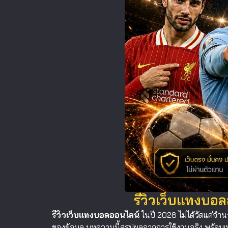
รีวิวเว็บแทงบอลอ
รีวิวเว็บแทงบอลออนไลน์
ในปี 2026 ไม่ได้วัดแค่จำ
ของข้อมูล บทความนี้สรุปผลจากการใช้งานจริง พร้อมเปรี