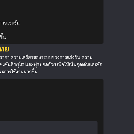
การแข่งขัน
ึ้น
ไทย
เดตราคา ความเสถียรของระบบช่วงการแข่งขัน ความ
งขันลีกยุโรปและฟุตบอลถ้วย เพื่อให้เห็นจุดเด่นและข้อ
ณะการใช้งานมากขึ้น