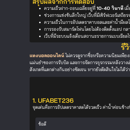
สรุปผลจากการทดสอบ
ความเร็วฝาก-ถอนเฉลี่ยอยู่ที่
10-40 วินาที
เมื
ช่วงการแข่งขันลีกใหญ่ เว็บที่มีเซิร์ฟเวอร์เสถ
ความเร็วในการอัปเดตราคาบอลและค่าน้ำมีผลโด
การรองรับสมาร์ตโฟนโดยไม่ต้องติดตั้งแอป 
เว็บที่มีระบบแจ้งเตือนสถานะรายการแบบเรียล
รี
แทงบอลออนไลน์
ไม่ควรดูจากชื่อหรือความนิยมเพีย
แม่นยำของการรับบิล และการจัดการธุรกรรมหลังวางเดิมพ
สังเกตที่แตกต่างกันอย่างชัดเจน หากยังตัดสินใจไม่ได้ว่
1. UFABET236
จุดเด่นคือการอัปเดตราคาสดได้รวดเร็ว ค่าน้ำค่อนข้
ข้อดี