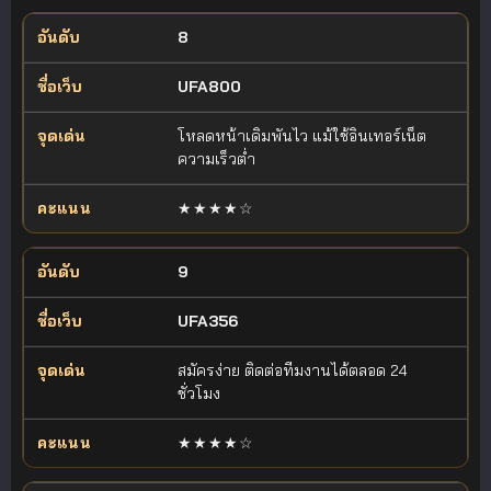
8
UFA800
โหลดหน้าเดิมพันไว แม้ใช้อินเทอร์เน็ต
ความเร็วต่ำ
★★★★☆
9
UFA356
สมัครง่าย ติดต่อทีมงานได้ตลอด 24
ชั่วโมง
★★★★☆