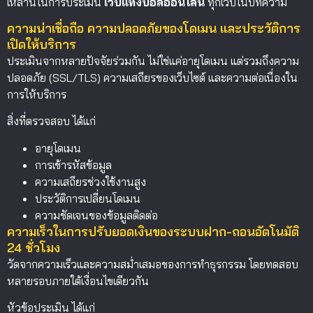
เหล่านี้ในการประเมิน
เว็บแทงบอลออนไลน์
ทุกเว็บในบทความ
ความน่าเชื่อถือ ความปลอดภัยของโดเมน และประวัติการ
เปิดให้บริการ
ประเมินจากหลายปัจจัยร่วมกัน ไม่ใช่แค่อายุโดเมน แต่รวมถึงความ
ปลอดภัย (SSL/TLS) ความเสถียรของเว็บไซต์ และความต่อเนื่องใน
การให้บริการ
สิ่งที่ตรวจสอบ ได้แก่
อายุโดเมน
การเข้ารหัสข้อมูล
ความเสถียรช่วงใช้งานสูง
ประวัติการเปลี่ยนโดเมน
ความชัดเจนของข้อมูลติดต่อ
ความเร็วในการปรับยอดเงินของระบบฝาก-ถอนอัตโนมัติ
24 ชั่วโมง
วัดจากความเร็วและความสม่ำเสมอของการทำธุรกรรม โดยทดสอบ
หลายรอบภายใต้เงื่อนไขเดียวกัน
หัวข้อประเมิน ได้แก่