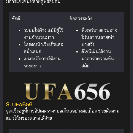
มีการแข่งขันหลายคู่พร้อมกัน
ข้อดี
ข้อควรระวัง
ระบบไม่ค้าง แม้มีผู้ใช้
ฟีเจอร์บางส่วนอาจ
งานจำนวนมาก
ไม่หลากหลายเท่า
โหลดหน้าเว็บเร็วและ
บางเว็บ
สม่ำเสมอ
ดีไซน์เน้นใช้งาน
เหมาะกับการใช้งาน
มากกว่าความทัน
ระยะยาว
สมัย
3. UFA656
จุดแข็งอยู่ที่การอัปเดตราคาบอลไหลอย่างต่อเนื่อง ช่วยติดตาม
แนวโน้มของตลาดได้ง่าย