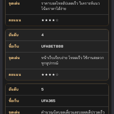
ราคาบอลไหลอัปเดตเร็ว วิเคราะห์แนว
โน้มราคาได้ง่าย
★★★★☆
4
UFABET888
หน้าเว็บเรียบง่าย โหลดเร็ว ใช้งานสะดวก
ทุกอุปกรณ์
★★★★☆
5
UFA365
คำนวณบิลบอลเดี่ยวและบอลสเต็ปรวดเร็ว