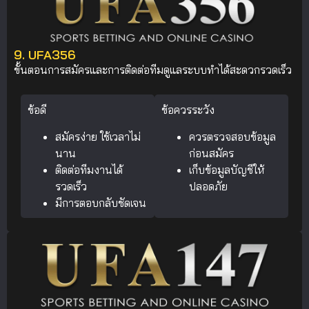
9. UFA356
ขั้นตอนการสมัครและการติดต่อทีมดูแลระบบทำได้สะดวกรวดเร็ว
ข้อดี
ข้อควรระวัง
สมัครง่าย ใช้เวลาไม่
ควรตรวจสอบข้อมูล
นาน
ก่อนสมัคร
ติดต่อทีมงานได้
เก็บข้อมูลบัญชีให้
รวดเร็ว
ปลอดภัย
มีการตอบกลับชัดเจน