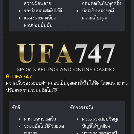
ความผิดพลาด
ก่อนกดยืนยันทุกครั้ง
รองรับบอลสเต็ปได้ดี
บิลสเต็ปหลายคู่มี
แสดงรายละเอียด
ความเสี่ยงสูง
ครบก่อนยืนยัน
6. UFA747
ความเร็วของระบบฝาก-ถอนเป็นจุดเด่นที่เห็นได้ชัด โดยเฉพาะการ
ปรับยอดผ่านระบบอัตโนมัติ
ข้อดี
ข้อควรระวัง
ฝาก-ถอนรวดเร็ว
ควรตรวจสอบข้อมูล
ระบบอัตโนมัติช่วยลด
บัญชีให้ถูกต้อง
เวลารอ
บางช่วงเวลาอาจมี