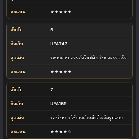
★★★★★
6
UFA747
ระบบฝาก-ถอนอัตโนมัติ ปรับยอดรวดเร็ว
★★★★★
7
UFA169
รองรับการใช้งานผ่านมือถือเต็มรูปแบบ
★★★★☆