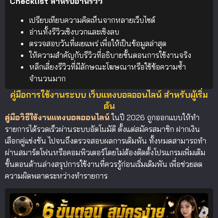
Checklist สำหรับอ่านรีวิว
เปรียบเทียบความคิดเห็นจากหลายเว็บไซต์
อ่านทั้งรีวิวเชิงบวกและเชิงลบ
ตรวจสอบวันที่เผยแพร่ เพื่อให้เป็นข้อมูลล่าสุด
ให้ความสำคัญกับรีวิวที่อธิบายขั้นตอนการใช้งานจริง
หลีกเลี่ยงรีวิวที่มีลักษณะโฆษณาหรือใช้ข้อความซ้ำ
จำนวนมาก
คู่มือการใช้งานระบบ เว็บแทงบอลออนไลน์ สำหรับผู้เริ่ม
ต้น
คู่มือวิธีใช้งานแทงบอลออนไลน์
ในปี 2026 ถูกออกแบบให้ทำ
รายการได้รวดเร็วผ่านระบบอัตโนมัติ ตั้งแต่สมัครสมาชิก ฝากเงิน
เลือกคู่แข่งขัน ไปจนถึงตรวจสอบผลการเดิมพัน ทั้งหมดสามารถทำ
ผ่านสมาร์ตโฟนหรือคอมพิวเตอร์โดยไม่ต้องติดตั้งโปรแกรมเพิ่มเติม
ขั้นตอนด้านล่างสรุปการใช้งานที่ควรรู้ก่อนเริ่มเดิมพัน เพื่อช่วยลด
ความผิดพลาดระหว่างทำรายการ