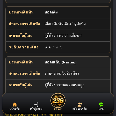
บอลเต็ง
เลือกเดิมพันเพียง 1 คู่ต่อบิล
ผู้ที่ต้องการความเสี่ยงต่ำ
★★☆☆☆
บอลสเต็ป (Parlay)
รวมหลายคู่ในบิลเดียว
ผู้ที่ต้องการผลตอบแทนสูง
★★★★★
หน้าหลัก
เข้าสู่ระบบ
สมัครสมาชิก
LINE
PLAY
บอลก่อนแข่งขัน (Pre-match)