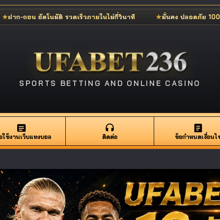
 อัตโนมัติ รวดเร็วภายในไม่กี่วินาที
มั่นคง ปลอดภัย 100% ระบบ
SPORTS BETTING AND ONLINE CASINO
มือใช้งานเว็บแทงบอล
ติดต่อ
ข้อกำหนดเงื่อนไ
นไลน์ 10 อันดับ เว็บตรงไม่ผ
ปลอดภัย จ่ายจริงทุกบิล