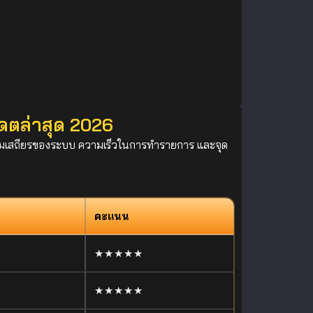
เดตล่าสุด 2026
ามเสถียรของระบบ ความเร็วในการทำรายการ และจุด
คะแนน
★★★★★
★★★★★