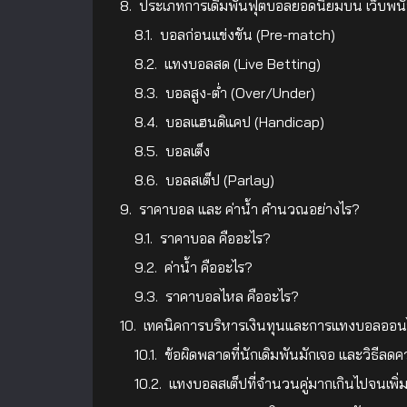
ประเภทการเดิมพันฟุตบอลยอดนิยมบน เว็บพน
บอลก่อนแข่งขัน (Pre-match)
แทงบอลสด (Live Betting)
บอลสูง-ต่ำ (Over/Under)
บอลแฮนดิแคป (Handicap)
บอลเต็ง
บอลสเต็ป (Parlay)
ราคาบอล และ ค่าน้ำ คำนวณอย่างไร?
ราคาบอล คืออะไร?
ค่าน้ำ คืออะไร?
ราคาบอลไหล คืออะไร?
เทคนิคการบริหารเงินทุนและการแทงบอลออน
ข้อผิดพลาดที่นักเดิมพันมักเจอ และวิธีลดค
แทงบอลสเต็ปที่จำนวนคู่มากเกินไปจนเพิ่ม