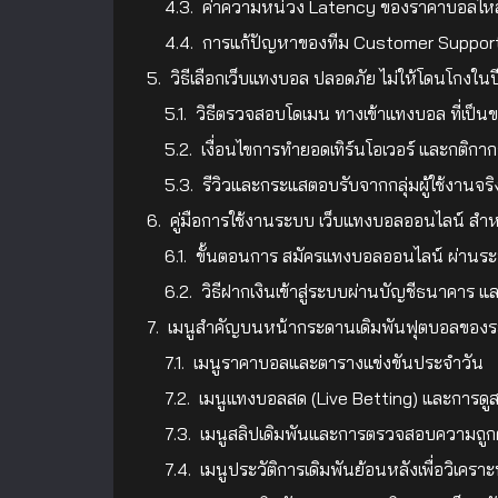
ค่าความหน่วง Latency ของราคาบอลไหล
การแก้ปัญหาของทีม Customer Suppor
วิธีเลือกเว็บแทงบอล ปลอดภัย ไม่ให้โดนโกงใน
วิธีตรวจสอบโดเมน ทางเข้าแทงบอล ที่เป็น
เงื่อนไขการทำยอดเทิร์นโอเวอร์ และกติกาก
รีวิวและกระแสตอบรับจากกลุ่มผู้ใช้งานจร
คู่มือการใช้งานระบบ เว็บแทงบอลออนไลน์ สำหรับ
ขั้นตอนการ สมัครแทงบอลออนไลน์ ผ่านระบ
วิธีฝากเงินเข้าสู่ระบบผ่านบัญชีธนาคาร
เมนูสำคัญบนหน้ากระดานเดิมพันฟุตบอลของร
เมนูราคาบอลและตารางแข่งขันประจำวัน
เมนูแทงบอลสด (Live Betting) และการดูสถิ
เมนูสลิปเดิมพันและการตรวจสอบความถูกต
เมนูประวัติการเดิมพันย้อนหลังเพื่อวิเคราะห