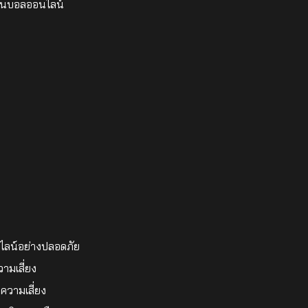
ันบอลออนไลน์
ไลน์อย่างปลอดภัย
วามเสี่ยง
ความเสี่ยง