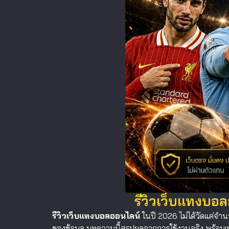
รีวิวเว็บแทงบอลอ
รีวิวเว็บแทงบอลออนไลน์
ในปี 2026 ไม่ได้วัดแค่จำ
ของข้อมูล บทความนี้สรุปผลจากการใช้งานจริง พร้อมเปรี