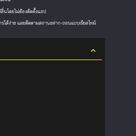
ื่นโดยไม่ต้องติดตั้งแอป
การได้ง่าย และติดตามสถานะฝาก-ถอนแบบเรียลไทม์