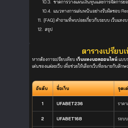
ขาดการวางแผนเงินทุนและการจัดการยอด
แนวทางการเล่นพนันอย่างรับผิดชอบ Re
[FAQ] คำถามที่พบบ่อยเกี่ยวกับระบบ เว็บแทง
สรุป
ตารางเปรียบเท
หากต้องการเปรียบเทียบ
เว็บแทงบอลออนไลน์
แบบร
เด่นของแต่ละเว็บ เพื่อช่วยให้เลือกเว็บที่เหมาะกับลัก
อันดับ
ชื่อเว็บ
จุดเ
1
UFABET236
ราคาส
2
UFABET168
ระบบเ