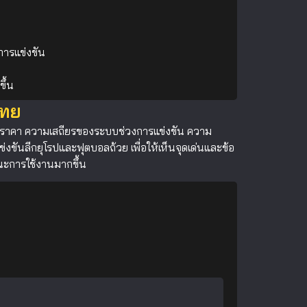
การแข่งขัน
ึ้น
ไทย
เดตราคา ความเสถียรของระบบช่วงการแข่งขัน ความ
งขันลีกยุโรปและฟุตบอลถ้วย เพื่อให้เห็นจุดเด่นและข้อ
ณะการใช้งานมากขึ้น