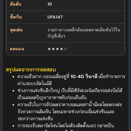
10
UFA147
รวมราคาบอลลีกดังและตลาดเดิมพันไว้ใน
บัญชีเดียว
★★★★☆
สรุปผลจากการทดสอบ
ความเร็วฝาก-ถอนเฉลี่ยอยู่ที่
10-40 วินาที
เมื่อทำรายการ
ผ่านระบบอัตโนมัติ
ช่วงการแข่งขันลีกใหญ่ เว็บที่มีเซิร์ฟเวอร์เสถียรจะส่งบิลได้
เร็วและลดปัญหาราคาขยับก่อนยืนยัน
ความเร็วในการอัปเดตราคาบอลและค่าน้ำมีผลโดยตรงต่อ
จังหวะการเดิมพัน โดยเฉพาะช่วงก่อนเริ่มแข่งขันและ
ระหว่างการแข่งขัน
การรองรับสมาร์ตโฟนโดยไม่ต้องติดตั้งแอป กลายเป็น