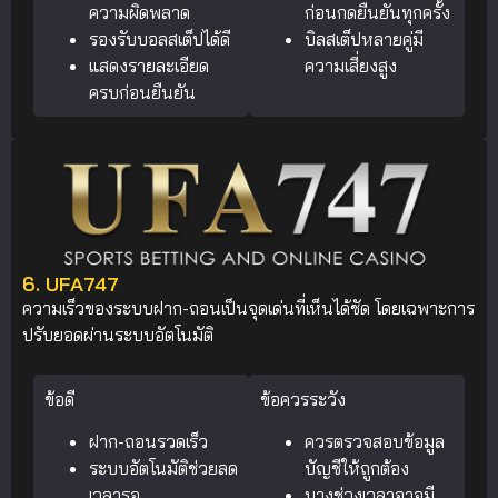
ความผิดพลาด
ก่อนกดยืนยันทุกครั้ง
รองรับบอลสเต็ปได้ดี
บิลสเต็ปหลายคู่มี
แสดงรายละเอียด
ความเสี่ยงสูง
ครบก่อนยืนยัน
6. UFA747
ความเร็วของระบบฝาก-ถอนเป็นจุดเด่นที่เห็นได้ชัด โดยเฉพาะการ
ปรับยอดผ่านระบบอัตโนมัติ
ข้อดี
ข้อควรระวัง
ฝาก-ถอนรวดเร็ว
ควรตรวจสอบข้อมูล
ระบบอัตโนมัติช่วยลด
บัญชีให้ถูกต้อง
เวลารอ
บางช่วงเวลาอาจมี