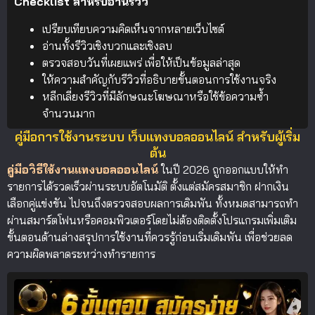
Checklist สำหรับอ่านรีวิว
เปรียบเทียบความคิดเห็นจากหลายเว็บไซต์
อ่านทั้งรีวิวเชิงบวกและเชิงลบ
ตรวจสอบวันที่เผยแพร่ เพื่อให้เป็นข้อมูลล่าสุด
ให้ความสำคัญกับรีวิวที่อธิบายขั้นตอนการใช้งานจริง
หลีกเลี่ยงรีวิวที่มีลักษณะโฆษณาหรือใช้ข้อความซ้ำ
จำนวนมาก
คู่มือการใช้งานระบบ เว็บแทงบอลออนไลน์ สำหรับผู้เริ่ม
ต้น
คู่มือวิธีใช้งานแทงบอลออนไลน์
ในปี 2026 ถูกออกแบบให้ทำ
รายการได้รวดเร็วผ่านระบบอัตโนมัติ ตั้งแต่สมัครสมาชิก ฝากเงิน
เลือกคู่แข่งขัน ไปจนถึงตรวจสอบผลการเดิมพัน ทั้งหมดสามารถทำ
ผ่านสมาร์ตโฟนหรือคอมพิวเตอร์โดยไม่ต้องติดตั้งโปรแกรมเพิ่มเติม
ขั้นตอนด้านล่างสรุปการใช้งานที่ควรรู้ก่อนเริ่มเดิมพัน เพื่อช่วยลด
ความผิดพลาดระหว่างทำรายการ