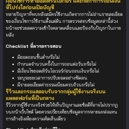
เงื่อนไขการทำยอดเทิร์นโอเวอร์ และกติกาการถอนเงิน
ที่โปร่งใสก่อนเปิดบัญชี
หลายปัญหาที่พบหลังสมัครใช้งานเกิดจากการไม่อ่านรายละเอียด
ของเงื่อนไขการใช้งานตั้งแต่ต้น การตรวจสอบข้อมูลเหล่านี้ล่วง
หน้าจะช่วยลดความเข้าใจคลาดเคลื่อนและป้องกันปัญหาในภาย
หลัง
Checklist ที่ควรตรวจสอบ
มียอดถอนขั้นต่ำหรือไม่
กำหนดจำนวนครั้งในการถอนต่อวันหรือไม่
มีเงื่อนไขยอดเทิร์นโอเวอร์ก่อนถอนเงินหรือไม่
ระบุระยะเวลาการปรับยอดอย่างชัดเจน
มีรายละเอียดค่าธรรมเนียมครบถ้วนหรือไม่
รีวิวและกระแสตอบรับจากกลุ่มผู้ใช้งานจริงบน
แพลตฟอร์มที่เป็นกลาง
รีวิวจากผู้ใช้งานจริงช่วยให้เห็นปัญหาและข้อดีที่อาจไม่ปรากฏ
บนหน้าเว็บไซต์ โดยควรเปรียบเทียบข้อมูลจากหลายแหล่งแทน
การอ้างอิงเพียงความคิดเห็นเดียว