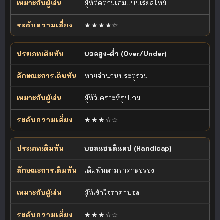
ผู้ที่ติดตามเกมแบบเรียลไทม์
★★★★☆
บอลสูง-ต่ำ (Over/Under)
ทายจำนวนประตูรวม
ผู้ที่วิเคราะห์รูปเกม
★★★☆☆
บอลแฮนดิแคป (Handicap)
เดิมพันตามราคาต่อรอง
ผู้ที่เข้าใจราคาบอล
★★★☆☆