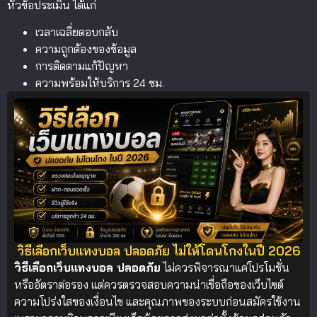
หัวข้อประเมิน ได้แก่
เวลาเฉลี่ยตอบกลับ
ความถูกต้องของข้อมูล
การติดตามแก้ปัญหา
ความพร้อมให้บริการ 24 ชม.
วิธีเลือกเว็บแทงบอล ปลอดภัย ไม่ให้โดนโกงในปี 2026
วิธีเลือกเว็บแทงบอล ปลอดภัย
ไม่ควรพิจารณาแค่โปรโมชั่น
หรืออัตราต่อรอง แต่ควรตรวจสอบความน่าเชื่อถือของเว็บไซต์
ความโปร่งใสของเงื่อนไข และคุณภาพของระบบก่อนสมัครใช้งาน