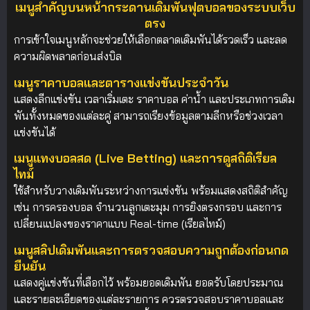
เมนูสำคัญบนหน้ากระดานเดิมพันฟุตบอลของระบบเว็บ
ตรง
การเข้าใจเมนูหลักจะช่วยให้เลือกตลาดเดิมพันได้รวดเร็ว และลด
ความผิดพลาดก่อนส่งบิล
เมนูราคาบอลและตารางแข่งขันประจำวัน
แสดงลีกแข่งขัน เวลาเริ่มเตะ ราคาบอล ค่าน้ำ และประเภทการเดิม
พันทั้งหมดของแต่ละคู่ สามารถเรียงข้อมูลตามลีกหรือช่วงเวลา
แข่งขันได้
เมนูแทงบอลสด (Live Betting) และการดูสถิติเรียล
ไทม์
ใช้สำหรับวางเดิมพันระหว่างการแข่งขัน พร้อมแสดงสถิติสำคัญ
เช่น การครองบอล จำนวนลูกเตะมุม การยิงตรงกรอบ และการ
เปลี่ยนแปลงของราคาแบบ Real-time (เรียลไทม์)
เมนูสลิปเดิมพันและการตรวจสอบความถูกต้องก่อนกด
ยืนยัน
แสดงคู่แข่งขันที่เลือกไว้ พร้อมยอดเดิมพัน ยอดรับโดยประมาณ
และรายละเอียดของแต่ละรายการ ควรตรวจสอบราคาบอลและ