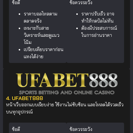
ข้อดี
ข้อควรระวัง
ราคาบอลไหลตาม
ราคาปรับเร็ว อาจ
ตลาดจริง
ทำให้กดบิลไม่ทัน
เหมาะกับสาย
ต้องมีประสบการณ์
วิเคราะห์และดูแนว
ในการอ่านราคา
โน้ม
เปรียบเทียบราคาก่อน
แทงได้ง่าย
4. UFABET888
หน้าเว็บออกแบบเรียบง่าย ใช้งานไม่ซับซ้อน และโหลดได้รวดเร็ว
บนทุกอุปกรณ์
ข้อดี
ข้อควรระวัง