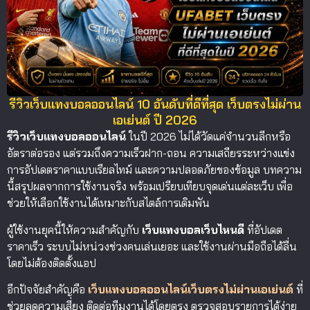
เอเย่นต์ มั่นคงปลอดภัย
จ่ายจริงทุกบิล
รีวิวเว็บแทงบอลออนไลน์ 10 อันดับที่ดีที่สุด เว็บตรงไม่ผ่าน
เอเย่นต์ ปี 2026
รีวิวเว็บแทงบอลออนไลน์
ในปี 2026 ไม่ได้วัดแค่จำนวนลีกหรือ
อัตราต่อรอง แต่รวมถึงความเร็วฝาก-ถอน ความเสถียรระหว่างแข่ง
การอัปเดตราคาแบบเรียลไทม์ และความปลอดภัยของข้อมูล บทความ
นี้สรุปผลจากการใช้งานจริง พร้อมเปรียบเทียบจุดเด่นแต่ละเว็บ เพื่อ
ช่วยให้เลือกใช้งานได้เหมาะกับสไตล์การเดิมพัน
ผู้ใช้งานยุคนี้ให้ความสำคัญกับ
เว็บแทงบอลเว็บไหนดี
ที่อัปเดต
ราคาเร็ว ระบบไม่หน่วงช่วงคนเล่นเยอะ และใช้งานผ่านมือถือได้ลื่น
โดยไม่ต้องติดตั้งแอป
อีกปัจจัยสำคัญคือ
เว็บแทงบอลออนไลน์เว็บตรงไม่ผ่านเอเย่นต์
ที่
ช่วยลดความเสี่ยง ติดต่อทีมงานได้โดยตรง ตรวจสอบรายการได้ง่าย