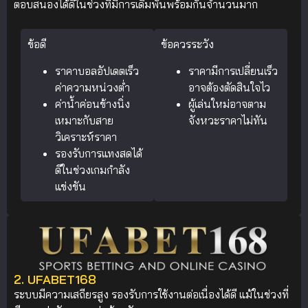
ตอบสนองได้ดีในช่วงที่มีการเดิมพันพร้อมกันจำนวนมาก
ข้อดี
ข้อควรระวัง
ราคาบอลอัปเดตเร็ว
ราคามีการเปลี่ยนเร็ว
ค่าความหน่วงต่ำ
อาจต้องตัดสินใจไว
ค่าน้ำค่อนข้างนิ่ง
ผู้เล่นใหม่อาจตาม
เหมาะกับสาย
จังหวะราคาไม่ทัน
วิเคราะห์ราคา
รองรับการแทงสดได้
ดีในช่วงเกมกำลัง
แข่งขัน
2. UFABET168
ระบบมีความเสถียรสูง รองรับการใช้งานต่อเนื่องได้ดี แม้ในช่วงที่