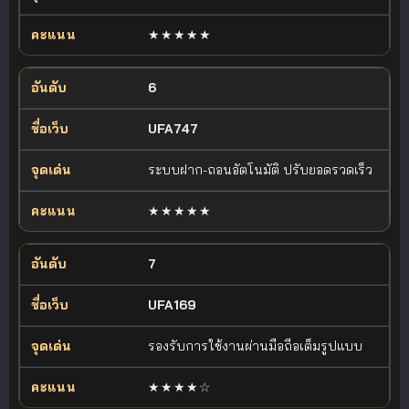
★★★★★
6
UFA747
ระบบฝาก-ถอนอัตโนมัติ ปรับยอดรวดเร็ว
★★★★★
7
UFA169
รองรับการใช้งานผ่านมือถือเต็มรูปแบบ
★★★★☆