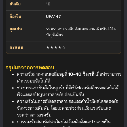
10
UFA147
รวมราคาบอลลีกดังและตลาดเดิมพันไว้ใน
บัญชีเดียว
★★★★☆
สรุปผลจากการทดสอบ
ความเร็วฝาก-ถอนเฉลี่ยอยู่ที่
10-40 วินาที
เมื่อทำรายการ
ผ่านระบบอัตโนมัติ
ช่วงการแข่งขันลีกใหญ่ เว็บที่มีเซิร์ฟเวอร์เสถียรจะส่งบิลได้
เร็วและลดปัญหาราคาขยับก่อนยืนยัน
ความเร็วในการอัปเดตราคาบอลและค่าน้ำมีผลโดยตรงต่อ
จังหวะการเดิมพัน โดยเฉพาะช่วงก่อนเริ่มแข่งขันและ
ระหว่างการแข่งขัน
การรองรับสมาร์ตโฟนโดยไม่ต้องติดตั้งแอป กลายเป็น