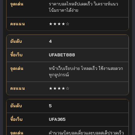
ราคาบอลไหลอัปเดตเร็ว วิเคราะห์แนว
โน้มราคาได้ง่าย
★★★★☆
4
UFABET888
หน้าเว็บเรียบง่าย โหลดเร็ว ใช้งานสะดวก
ทุกอุปกรณ์
★★★★☆
5
UFA365
คำนวณบิลบอลเดี่ยวและบอลสเต็ปรวดเร็ว