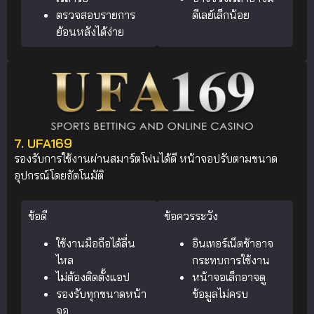
ตรวจสอบรายการ
ดีเลย์เล็กน้อย
ย้อนหลังได้ง่าย
7. UFA169
รองรับการใช้งานผ่านสมาร์ตโฟนได้ดี หน้าจอปรับตามขนาด
อุปกรณ์โดยอัตโนมัติ
ข้อดี
ข้อควรระวัง
ใช้งานมือถือได้ลื่น
อินเทอร์เน็ตช้าอาจ
ไหล
กระทบการใช้งาน
ไม่ต้องติดตั้งแอป
หน้าจอเล็กอาจดู
รองรับทุกขนาดหน้า
ข้อมูลไม่ครบ
จอ