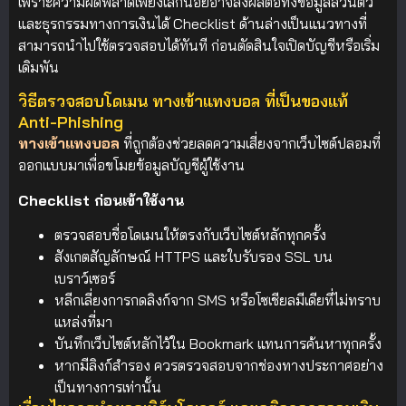
เพราะความผิดพลาดเพียงเล็กน้อยอาจส่งผลต่อทั้งข้อมูลส่วนตัว
และธุรกรรมทางการเงินได้ Checklist ด้านล่างเป็นแนวทางที่
สามารถนำไปใช้ตรวจสอบได้ทันที ก่อนตัดสินใจเปิดบัญชีหรือเริ่ม
เดิมพัน
วิธีตรวจสอบโดเมน ทางเข้าแทงบอล ที่เป็นของแท้
Anti-Phishing
ทางเข้าแทงบอล
ที่ถูกต้องช่วยลดความเสี่ยงจากเว็บไซต์ปลอมที่
ออกแบบมาเพื่อขโมยข้อมูลบัญชีผู้ใช้งาน
Checklist ก่อนเข้าใช้งาน
ตรวจสอบชื่อโดเมนให้ตรงกับเว็บไซต์หลักทุกครั้ง
สังเกตสัญลักษณ์ HTTPS และใบรับรอง SSL บน
เบราว์เซอร์
หลีกเลี่ยงการกดลิงก์จาก SMS หรือโซเชียลมีเดียที่ไม่ทราบ
แหล่งที่มา
บันทึกเว็บไซต์หลักไว้ใน Bookmark แทนการค้นหาทุกครั้ง
หากมีลิงก์สำรอง ควรตรวจสอบจากช่องทางประกาศอย่าง
เป็นทางการเท่านั้น