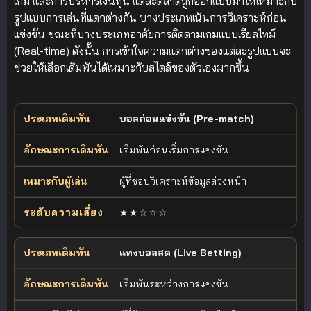
เกม และการบริหารเงินทุน แต่ละตลาดถูกออกแบบมาให้เหมาะกับ
รูปแบบการเล่นที่แตกต่างกัน บางประเภทเน้นการวิเคราะห์ก่อน
แข่งขัน ขณะที่บางประเภทอาศัยการติดตามเกมแบบเรียลไทม์
(Real-time) ดังนั้น การเข้าใจความแตกต่างของแต่ละรูปแบบจะ
ช่วยให้เลือกเดิมพันได้เหมาะกับสไตล์ของตัวเองมากขึ้น
ตารางเปรียบเทียบประเภทการเดิมพันฟุตบอล ลักษณะการเดิมพัน ผู้เล่นท
บอลก่อนแข่งขัน (Pre-match)
ประเภทเดิมพัน
ลักษณะการเดิมพัน
เหมาะกับผู้เล่น
เดิมพันก่อนเริ่มการแข่งขัน
ผู้ที่ชอบวิเคราะห์ข้อมูลล่วงหน้า
★★☆☆☆
แทงบอลสด (Live Betting)
เดิมพันระหว่างการแข่งขัน