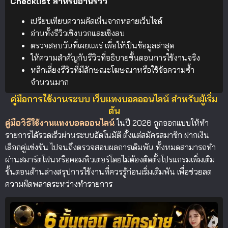
Checklist สำหรับอ่านรีวิว
เปรียบเทียบความคิดเห็นจากหลายเว็บไซต์
อ่านทั้งรีวิวเชิงบวกและเชิงลบ
ตรวจสอบวันที่เผยแพร่ เพื่อให้เป็นข้อมูลล่าสุด
ให้ความสำคัญกับรีวิวที่อธิบายขั้นตอนการใช้งานจริง
หลีกเลี่ยงรีวิวที่มีลักษณะโฆษณาหรือใช้ข้อความซ้ำ
จำนวนมาก
คู่มือการใช้งานระบบ เว็บแทงบอลออนไลน์ สำหรับผู้เริ่ม
ต้น
คู่มือวิธีใช้งานแทงบอลออนไลน์
ในปี 2026 ถูกออกแบบให้ทำ
รายการได้รวดเร็วผ่านระบบอัตโนมัติ ตั้งแต่สมัครสมาชิก ฝากเงิน
เลือกคู่แข่งขัน ไปจนถึงตรวจสอบผลการเดิมพัน ทั้งหมดสามารถทำ
ผ่านสมาร์ตโฟนหรือคอมพิวเตอร์โดยไม่ต้องติดตั้งโปรแกรมเพิ่มเติม
ขั้นตอนด้านล่างสรุปการใช้งานที่ควรรู้ก่อนเริ่มเดิมพัน เพื่อช่วยลด
ความผิดพลาดระหว่างทำรายการ