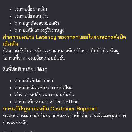
เวลาเฉลี่ยฝากเงิน
เวลาเฉลี่ยถอนเงิน
ความถูกต้องของยอดเงิน
ความเสถียรช่วงผู้ใช้งานสูง
ค่าความหน่วง Latency ของราคาบอลไหลขณะกดส่งบิล
เดิมพัน
วัดความเร็วในการอัปเดตราคาบอลเทียบกับเวลายืนยันบิล เพื่อดู
โอกาสที่ราคาจะเปลี่ยนก่อนยืนยัน
สิ่งที่ใช้เปรียบเทียบ ได้แก่
ความเร็วอัปเดตราคา
ความต่อเนื่องของราคาบอลไหล
อัตราการเปลี่ยนราคาก่อนยืนยัน
ความเสถียรระหว่าง Live Betting
การแก้ปัญหาของทีม Customer Support
ทดสอบการตอบกลับในหลายช่วงเวลา เพื่อวัดความเร็วและคุณภาพ
การช่วยเหลือ