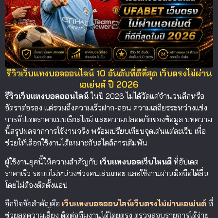
เอเย่นต์ มั่นคงปลอดภัย
จ่ายจริงทุกบิล
รีวิวเว็บแทงบอลออนไลน์ 10 อันดับที่ดีที่สุด เว็บตรงไม่ผ่าน
เอเย่นต์ ปี 2026
รีวิวเว็บแทงบอลออนไลน์
ในปี 2026 ไม่ได้วัดแค่จำนวนลีกหรือ
อัตราต่อรอง แต่รวมถึงความเร็วฝาก-ถอน ความเสถียรระหว่างแข่ง
การอัปเดตราคาแบบเรียลไทม์ และความปลอดภัยของข้อมูล บทความ
นี้สรุปผลจากการใช้งานจริง พร้อมเปรียบเทียบจุดเด่นแต่ละเว็บ เพื่อ
ช่วยให้เลือกใช้งานได้เหมาะกับสไตล์การเดิมพัน
ผู้ใช้งานยุคนี้ให้ความสำคัญกับ
เว็บแทงบอลเว็บไหนดี
ที่อัปเดต
ราคาเร็ว ระบบไม่หน่วงช่วงคนเล่นเยอะ และใช้งานผ่านมือถือได้ลื่น
โดยไม่ต้องติดตั้งแอป
อีกปัจจัยสำคัญคือ
เว็บแทงบอลออนไลน์เว็บตรงไม่ผ่านเอเย่นต์
ที่
ช่วยลดความเสี่ยง ติดต่อทีมงานได้โดยตรง ตรวจสอบรายการได้ง่าย