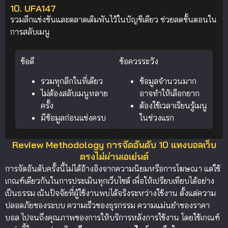
10. UFA147
รวมลีกแข่งขันและตลาดเดิมพันไว้ในบัญชีเดียว ช่วยลดขั้นตอนใน
การสลับเมนู
ข้อดี
ข้อควรระวัง
รวมทุกลีกในที่เดียว
ข้อมูลจำนวนมาก
ไม่ต้องสลับเมนูหลาย
อาจทำให้เลือกยาก
ครั้ง
ต้องใช้เวลาเรียนรู้เมนู
มีข้อมูลก่อนแข่งครบ
ในช่วงแรก
Review Methodology การจัดอันดับ 10 แทงบอลเว็บ
ตรงไม่ผ่านเอเย่นต์
การจัดอันดับครั้งนี้ไม่ได้อ้างอิงจากความนิยมหรือการโฆษณา แต่ใช้
เกณฑ์เดียวกันในการประเมินทุกเว็บไซต์ เพื่อให้เปรียบเทียบได้อย่าง
เป็นธรรม เน้นปัจจัยที่ผู้ใช้งานพบได้จริงระหว่างใช้งาน ตั้งแต่ความ
ปลอดภัยของระบบ ความเร็วของธุรกรรม ความแม่นยำของราคา
บอล ไปจนถึงคุณภาพของการให้บริการหลังการใช้งาน โดยใช้เกณฑ์