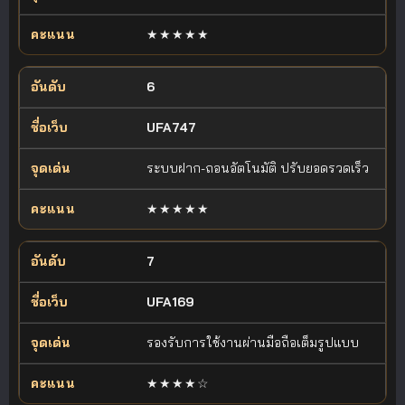
★★★★★
6
UFA747
ระบบฝาก-ถอนอัตโนมัติ ปรับยอดรวดเร็ว
★★★★★
7
UFA169
รองรับการใช้งานผ่านมือถือเต็มรูปแบบ
★★★★☆