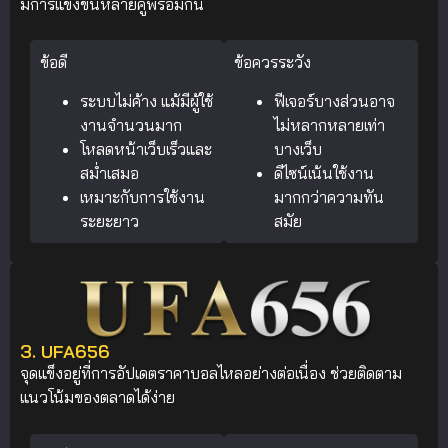
มีการแข่งขันหลายคู่พร้อมกัน
ข้อดี
ข้อควรระวัง
ระบบไม่ค้าง แม้มีผู้ใช้
ฟีเจอร์บางส่วนอาจ
งานจำนวนมาก
ไม่หลากหลายเท่า
โหลดหน้าเว็บเร็วและ
บางเว็บ
สม่ำเสมอ
ดีไซน์เน้นใช้งาน
เหมาะกับการใช้งาน
มากกว่าความทัน
ระยะยาว
สมัย
3. UFA656
จุดแข็งอยู่ที่การอัปเดตราคาบอลไหลอย่างต่อเนื่อง ช่วยติดตาม
แนวโน้มของตลาดได้ง่าย