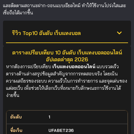
และติดตามสถานะฝาก-ถอนแบบเรียลไทม์ ทำให้ใช้งานโปร่งใสและ
เชื่อถือได้มากขึ้น
รีวิว Top10 อันดับ เว็บแทงบอล
ตารางเปรียบเทียบ 10 อันดับ เว็บแทงบอลออนไลน์
อัปเดตล่าสุด 2026
หากต้องการเปรียบเทียบ
เว็บแทงบอลออนไลน์
แบบรวดเร็ว
ตารางด้านล่างสรุปข้อมูลสำคัญจากการทดสอบจริง โดยเน้น
ความเสถียรของระบบ ความเร็วในการทำรายการ และจุดเด่นของ
แต่ละเว็บ เพื่อช่วยให้เลือกเว็บที่เหมาะกับลักษณะการใช้งานได้
ง่ายขึ้น
1
อันดับ
ชื่อเว็บ
จุดเด่นจากการทดสอบจริง
คะแนน
UFABET236