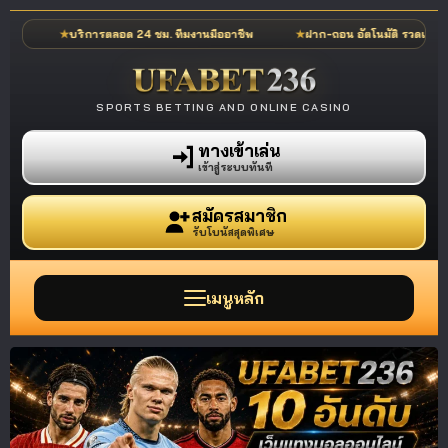
บริการตลอด 24 ชม. ทีมงานมืออาชีพ
ฝาก-ถอน อัตโนมัติ รวดเร็วภายในไม่กี่วินา
SPORTS BETTING AND ONLINE CASINO
ทางเข้าเล่น
เข้าสู่ระบบทันที
สมัครสมาชิก
รับโบนัสสุดพิเศษ
เมนูหลัก
รีวิวเว็บแทงบอลออนไลน์
10 อันดับ เว็บตรงไม่ผ่าน