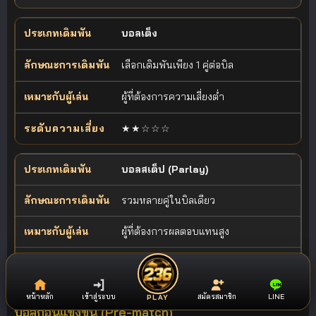
บอลเต็ง
เลือกเดิมพันเพียง 1 คู่ต่อบิล
ผู้ที่ต้องการความเสี่ยงต่ำ
★★☆☆☆
บอลสเต็ป (Parlay)
รวมหลายคู่ในบิลเดียว
ผู้ที่ต้องการผลตอบแทนสูง
★★★★★
หน้าหลัก
เข้าสู่ระบบ
สมัครสมาชิก
LINE
PLAY
บอลก่อนแข่งขัน (Pre-match)