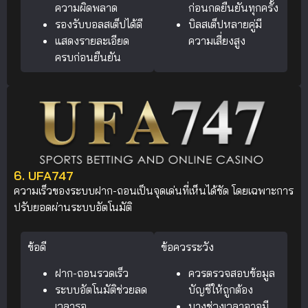
ความผิดพลาด
ก่อนกดยืนยันทุกครั้ง
รองรับบอลสเต็ปได้ดี
บิลสเต็ปหลายคู่มี
แสดงรายละเอียด
ความเสี่ยงสูง
ครบก่อนยืนยัน
6. UFA747
ความเร็วของระบบฝาก-ถอนเป็นจุดเด่นที่เห็นได้ชัด โดยเฉพาะการ
ปรับยอดผ่านระบบอัตโนมัติ
ข้อดี
ข้อควรระวัง
ฝาก-ถอนรวดเร็ว
ควรตรวจสอบข้อมูล
ระบบอัตโนมัติช่วยลด
บัญชีให้ถูกต้อง
เวลารอ
บางช่วงเวลาอาจมี