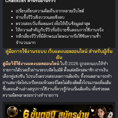
Checklist สำหรับอ่านรีวิว
เปรียบเทียบความคิดเห็นจากหลายเว็บไซต์
อ่านทั้งรีวิวเชิงบวกและเชิงลบ
ตรวจสอบวันที่เผยแพร่ เพื่อให้เป็นข้อมูลล่าสุด
ให้ความสำคัญกับรีวิวที่อธิบายขั้นตอนการใช้งานจริง
หลีกเลี่ยงรีวิวที่มีลักษณะโฆษณาหรือใช้ข้อความซ้ำ
จำนวนมาก
คู่มือการใช้งานระบบ เว็บแทงบอลออนไลน์ สำหรับผู้เริ่ม
ต้น
คู่มือวิธีใช้งานแทงบอลออนไลน์
ในปี 2026 ถูกออกแบบให้ทำ
รายการได้รวดเร็วผ่านระบบอัตโนมัติ ตั้งแต่สมัครสมาชิก ฝากเงิน
เลือกคู่แข่งขัน ไปจนถึงตรวจสอบผลการเดิมพัน ทั้งหมดสามารถทำ
ผ่านสมาร์ตโฟนหรือคอมพิวเตอร์โดยไม่ต้องติดตั้งโปรแกรมเพิ่มเติม
ขั้นตอนด้านล่างสรุปการใช้งานที่ควรรู้ก่อนเริ่มเดิมพัน เพื่อช่วยลด
ความผิดพลาดระหว่างทำรายการ