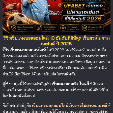
เอเย่นต์ มั่นคงปลอดภัย
จ่ายจริงทุกบิล
รีวิวเว็บแทงบอลออนไลน์ 10 อันดับที่ดีที่สุด เว็บตรงไม่ผ่าน
เอเย่นต์ ปี 2026
รีวิวเว็บแทงบอลออนไลน์
ในปี 2026 ไม่ได้วัดแค่จำนวนลีกหรือ
อัตราต่อรอง แต่รวมถึงความเร็วฝาก-ถอน ความเสถียรระหว่างแข่ง
การอัปเดตราคาแบบเรียลไทม์ และความปลอดภัยของข้อมูล บทความ
นี้สรุปผลจากการใช้งานจริง พร้อมเปรียบเทียบจุดเด่นแต่ละเว็บ เพื่อ
ช่วยให้เลือกใช้งานได้เหมาะกับสไตล์การเดิมพัน
ผู้ใช้งานยุคนี้ให้ความสำคัญกับ
เว็บแทงบอลเว็บไหนดี
ที่อัปเดต
ราคาเร็ว ระบบไม่หน่วงช่วงคนเล่นเยอะ และใช้งานผ่านมือถือได้ลื่น
โดยไม่ต้องติดตั้งแอป
อีกปัจจัยสำคัญคือ
เว็บแทงบอลออนไลน์เว็บตรงไม่ผ่านเอเย่นต์
ที่
ช่วยลดความเสี่ยง ติดต่อทีมงานได้โดยตรง ตรวจสอบรายการได้ง่าย