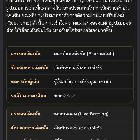
เกม และการบริหารเงินทุน แต่ละตลาดถูกออกแบบมาให้เหมาะกับ
รูปแบบการเล่นที่แตกต่างกัน บางประเภทเน้นการวิเคราะห์ก่อน
แข่งขัน ขณะที่บางประเภทอาศัยการติดตามเกมแบบเรียลไทม์
(Real-time) ดังนั้น การเข้าใจความแตกต่างของแต่ละรูปแบบจะ
ช่วยให้เลือกเดิมพันได้เหมาะกับสไตล์ของตัวเองมากขึ้น
ตารางเปรียบเทียบประเภทการเดิมพันฟุตบอล ลักษณะการเดิมพัน ผู้เล่นท
บอลก่อนแข่งขัน (Pre-match)
ประเภทเดิมพัน
ลักษณะการเดิมพัน
เหมาะกับผู้เล่น
เดิมพันก่อนเริ่มการแข่งขัน
ผู้ที่ชอบวิเคราะห์ข้อมูลล่วงหน้า
★★☆☆☆
แทงบอลสด (Live Betting)
เดิมพันระหว่างการแข่งขัน