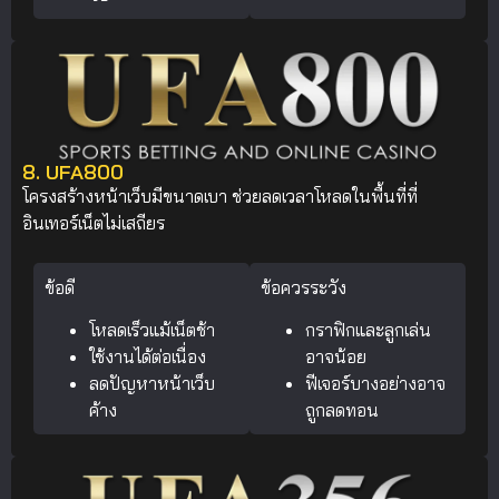
8. UFA800
โครงสร้างหน้าเว็บมีขนาดเบา ช่วยลดเวลาโหลดในพื้นที่ที่
อินเทอร์เน็ตไม่เสถียร
ข้อดี
ข้อควรระวัง
โหลดเร็วแม้เน็ตช้า
กราฟิกและลูกเล่น
ใช้งานได้ต่อเนื่อง
อาจน้อย
ลดปัญหาหน้าเว็บ
ฟีเจอร์บางอย่างอาจ
ค้าง
ถูกลดทอน