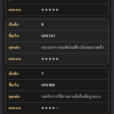
★★★★★
6
UFA747
ระบบฝาก-ถอนอัตโนมัติ ปรับยอดรวดเร็ว
★★★★★
7
UFA169
รองรับการใช้งานผ่านมือถือเต็มรูปแบบ
★★★★☆