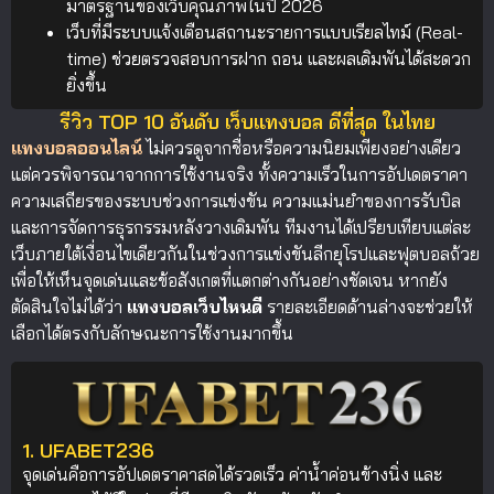
มาตรฐานของเว็บคุณภาพในปี 2026
เว็บที่มีระบบแจ้งเตือนสถานะรายการแบบเรียลไทม์ (Real-
time) ช่วยตรวจสอบการฝาก ถอน และผลเดิมพันได้สะดวก
ยิ่งขึ้น
รีวิว TOP 10 อันดับ เว็บแทงบอล ดีที่สุด ในไทย
แทงบอลออนไลน์
ไม่ควรดูจากชื่อหรือความนิยมเพียงอย่างเดียว
แต่ควรพิจารณาจากการใช้งานจริง ทั้งความเร็วในการอัปเดตราคา
ความเสถียรของระบบช่วงการแข่งขัน ความแม่นยำของการรับบิล
และการจัดการธุรกรรมหลังวางเดิมพัน ทีมงานได้เปรียบเทียบแต่ละ
เว็บภายใต้เงื่อนไขเดียวกันในช่วงการแข่งขันลีกยุโรปและฟุตบอลถ้วย
เพื่อให้เห็นจุดเด่นและข้อสังเกตที่แตกต่างกันอย่างชัดเจน หากยัง
ตัดสินใจไม่ได้ว่า
แทงบอลเว็บไหนดี
รายละเอียดด้านล่างจะช่วยให้
เลือกได้ตรงกับลักษณะการใช้งานมากขึ้น
1. UFABET236
จุดเด่นคือการอัปเดตราคาสดได้รวดเร็ว ค่าน้ำค่อนข้างนิ่ง และ