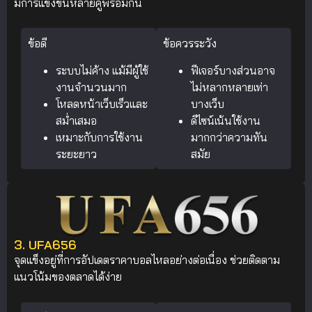
มีการแข่งขันหลายคู่พร้อมกัน
ข้อดี
ข้อควรระวัง
ระบบไม่ค้าง แม้มีผู้ใช้
ฟีเจอร์บางส่วนอาจ
งานจำนวนมาก
ไม่หลากหลายเท่า
โหลดหน้าเว็บเร็วและ
บางเว็บ
สม่ำเสมอ
ดีไซน์เน้นใช้งาน
เหมาะกับการใช้งาน
มากกว่าความทัน
ระยะยาว
สมัย
3. UFA656
จุดแข็งอยู่ที่การอัปเดตราคาบอลไหลอย่างต่อเนื่อง ช่วยติดตาม
แนวโน้มของตลาดได้ง่าย