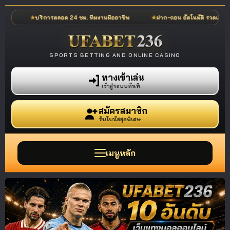
บริการตลอด 24 ชม. ทีมงานมืออาชีพ
ฝาก-ถอน อัตโนมัติ รวดเร็วภายในไม่กี่วิน
SPORTS BETTING AND ONLINE CASINO
ทางเข้าเล่น
เข้าสู่ระบบทันที
สมัครสมาชิก
รับโบนัสสุดพิเศษ
เมนูหลัก
รีวิวเว็บแทงบอลออนไลน์
10 อันดับ เว็บตรงไม่ผ่าน