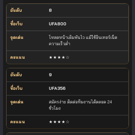
8
UFA800
โหลดหน้าเดิมพันไว แม้ใช้อินเทอร์เน็ต
ความเร็วต่ำ
★★★★☆
9
UFA356
สมัครง่าย ติดต่อทีมงานได้ตลอด 24
ชั่วโมง
★★★★☆