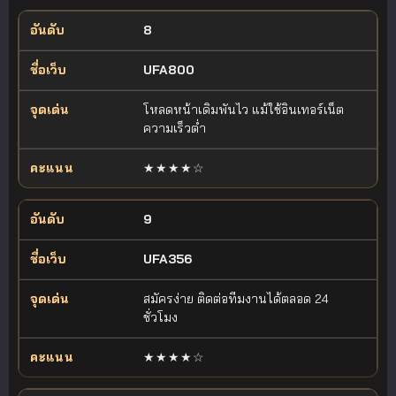
8
UFA800
โหลดหน้าเดิมพันไว แม้ใช้อินเทอร์เน็ต
ความเร็วต่ำ
★★★★☆
9
UFA356
สมัครง่าย ติดต่อทีมงานได้ตลอด 24
ชั่วโมง
★★★★☆