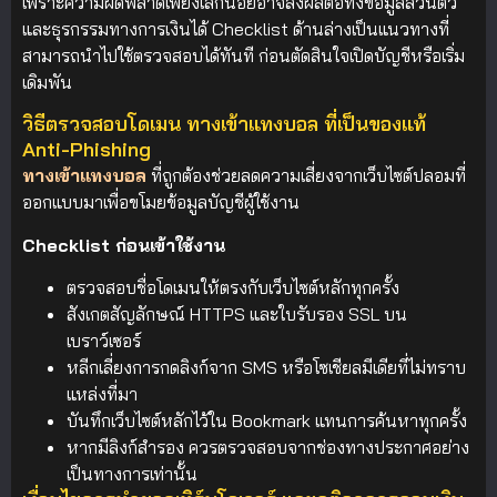
เพราะความผิดพลาดเพียงเล็กน้อยอาจส่งผลต่อทั้งข้อมูลส่วนตัว
และธุรกรรมทางการเงินได้ Checklist ด้านล่างเป็นแนวทางที่
สามารถนำไปใช้ตรวจสอบได้ทันที ก่อนตัดสินใจเปิดบัญชีหรือเริ่ม
เดิมพัน
วิธีตรวจสอบโดเมน ทางเข้าแทงบอล ที่เป็นของแท้
Anti-Phishing
ทางเข้าแทงบอล
ที่ถูกต้องช่วยลดความเสี่ยงจากเว็บไซต์ปลอมที่
ออกแบบมาเพื่อขโมยข้อมูลบัญชีผู้ใช้งาน
Checklist ก่อนเข้าใช้งาน
ตรวจสอบชื่อโดเมนให้ตรงกับเว็บไซต์หลักทุกครั้ง
สังเกตสัญลักษณ์ HTTPS และใบรับรอง SSL บน
เบราว์เซอร์
หลีกเลี่ยงการกดลิงก์จาก SMS หรือโซเชียลมีเดียที่ไม่ทราบ
แหล่งที่มา
บันทึกเว็บไซต์หลักไว้ใน Bookmark แทนการค้นหาทุกครั้ง
หากมีลิงก์สำรอง ควรตรวจสอบจากช่องทางประกาศอย่าง
เป็นทางการเท่านั้น