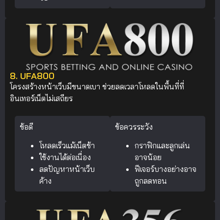
8. UFA800
โครงสร้างหน้าเว็บมีขนาดเบา ช่วยลดเวลาโหลดในพื้นที่ที่
อินเทอร์เน็ตไม่เสถียร
ข้อดี
ข้อควรระวัง
โหลดเร็วแม้เน็ตช้า
กราฟิกและลูกเล่น
ใช้งานได้ต่อเนื่อง
อาจน้อย
ลดปัญหาหน้าเว็บ
ฟีเจอร์บางอย่างอาจ
ค้าง
ถูกลดทอน