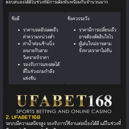
ตอบสนองได้ดีในช่วงที่มีการเดิมพันพร้อมกันจำนวนมาก
ข้อดี
ข้อควรระวัง
ราคาบอลอัปเดตเร็ว
ราคามีการเปลี่ยนเร็ว
ค่าความหน่วงต่ำ
อาจต้องตัดสินใจไว
ค่าน้ำค่อนข้างนิ่ง
ผู้เล่นใหม่อาจตาม
เหมาะกับสาย
จังหวะราคาไม่ทัน
วิเคราะห์ราคา
รองรับการแทงสดได้
ดีในช่วงเกมกำลัง
แข่งขัน
2. UFABET168
ระบบมีความเสถียรสูง รองรับการใช้งานต่อเนื่องได้ดี แม้ในช่วงที่