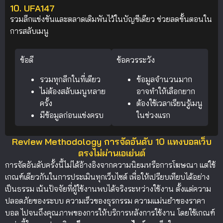
10. UFA147
รวมลีกแข่งขันและตลาดเดิมพันไว้ในบัญชีเดียว ช่วยลดขั้นตอนใน
การสลับเมนู
ข้อดี
ข้อควรระวัง
รวมทุกลีกในที่เดียว
ข้อมูลจำนวนมาก
ไม่ต้องสลับเมนูหลาย
อาจทำให้เลือกยาก
ครั้ง
ต้องใช้เวลาเรียนรู้เมนู
มีข้อมูลก่อนแข่งครบ
ในช่วงแรก
Review Methodology การจัดอันดับ 10 แทงบอลเว็บ
ตรงไม่ผ่านเอเย่นต์
การจัดอันดับครั้งนี้ไม่ได้อ้างอิงจากความนิยมหรือการโฆษณา แต่ใช้
เกณฑ์เดียวกันในการประเมินทุกเว็บไซต์ เพื่อให้เปรียบเทียบได้อย่าง
เป็นธรรม เน้นปัจจัยที่ผู้ใช้งานพบได้จริงระหว่างใช้งาน ตั้งแต่ความ
ปลอดภัยของระบบ ความเร็วของธุรกรรม ความแม่นยำของราคา
บอล ไปจนถึงคุณภาพของการให้บริการหลังการใช้งาน โดยใช้เกณฑ์