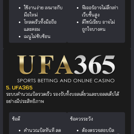
ใช้งานง่าย เหมาะกับ
ฟีเจอร์อาจไม่ลึกเท่า
มือใหม่
เว็บขั้นสูง
โหลดเร็วทั้งมือถือ
ดีไซน์เรียบ อาจไม่
และคอม
ถูกใจบางคน
เมนูไม่ซับซ้อน
5. UFA365
ระบบคำนวณบิลรวดเร็ว รองรับทั้งบอลเดี่ยวและบอลสเต็ปได้
อย่างมีประสิทธิภาพ
ข้อดี
ข้อควรระวัง
คำนวณบิลทันที ลด
ต้องตรวจสอบบิล