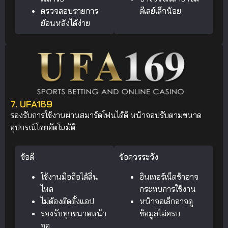
ตรวจสอบรายการ
ดีเลย์เล็กน้อย
ย้อนหลังได้ง่าย
7. UFA169
รองรับการใช้งานผ่านสมาร์ตโฟนได้ดี หน้าจอปรับตามขนาด
อุปกรณ์โดยอัตโนมัติ
ข้อดี
ข้อควรระวัง
ใช้งานมือถือได้ลื่น
อินเทอร์เน็ตช้าอาจ
ไหล
กระทบการใช้งาน
ไม่ต้องติดตั้งแอป
หน้าจอเล็กอาจดู
รองรับทุกขนาดหน้า
ข้อมูลไม่ครบ
จอ