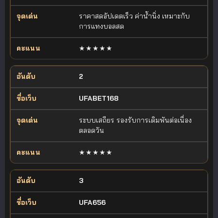
ราคาสดอัปเดตเร็ว ค่าน้ำนิ่ง เหมาะกับ
การแทงบอลสด
★★★★★
2
UFABET168
ระบบเสถียร รองรับการเดิมพันต่อเนื่อง
ตลอดวัน
★★★★★
3
UFA656