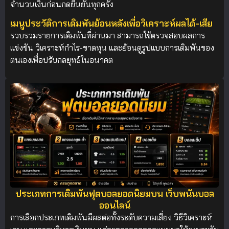
จำนวนเงินก่อนกดยืนยันทุกครั้ง
เมนูประวัติการเดิมพันย้อนหลังเพื่อวิเคราะห์ผลได้-เสีย
รวบรวมรายการเดิมพันที่ผ่านมา สามารถใช้ตรวจสอบผลการ
แข่งขัน วิเคราะห์กำไร-ขาดทุน และย้อนดูรูปแบบการเดิมพันของ
ตนเองเพื่อปรับกลยุทธ์ในอนาคต
ประเภทการเดิมพันฟุตบอลยอดนิยมบน เว็บพนันบอล
ออนไลน์
การเลือกประเภทเดิมพันมีผลต่อทั้งระดับความเสี่ยง วิธีวิเคราะห์