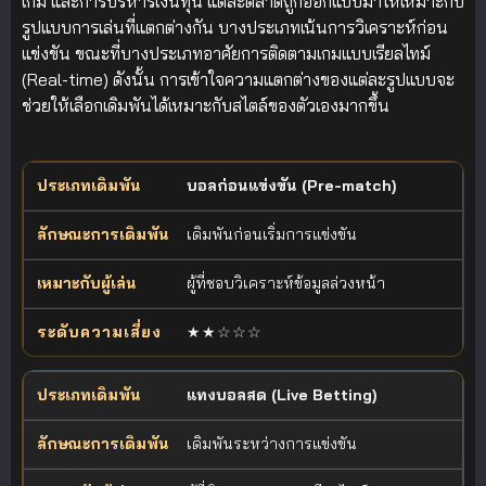
เกม และการบริหารเงินทุน แต่ละตลาดถูกออกแบบมาให้เหมาะกับ
รูปแบบการเล่นที่แตกต่างกัน บางประเภทเน้นการวิเคราะห์ก่อน
แข่งขัน ขณะที่บางประเภทอาศัยการติดตามเกมแบบเรียลไทม์
(Real-time) ดังนั้น การเข้าใจความแตกต่างของแต่ละรูปแบบจะ
ช่วยให้เลือกเดิมพันได้เหมาะกับสไตล์ของตัวเองมากขึ้น
ตารางเปรียบเทียบประเภทการเดิมพันฟุตบอล ลักษณะการเดิมพัน ผู้เล่นท
บอลก่อนแข่งขัน (Pre-match)
ประเภทเดิมพัน
ลักษณะการเดิมพัน
เหมาะกับผู้เล่น
เดิมพันก่อนเริ่มการแข่งขัน
ผู้ที่ชอบวิเคราะห์ข้อมูลล่วงหน้า
★★☆☆☆
แทงบอลสด (Live Betting)
เดิมพันระหว่างการแข่งขัน