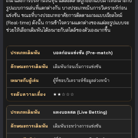
เกม และการบริหารเงินทุน แต่ละตลาดถูกออกแบบมาให้เหมาะกับ
รูปแบบการเล่นที่แตกต่างกัน บางประเภทเน้นการวิเคราะห์ก่อน
แข่งขัน ขณะที่บางประเภทอาศัยการติดตามเกมแบบเรียลไทม์
(Real-time) ดังนั้น การเข้าใจความแตกต่างของแต่ละรูปแบบจะ
ช่วยให้เลือกเดิมพันได้เหมาะกับสไตล์ของตัวเองมากขึ้น
ตารางเปรียบเทียบประเภทการเดิมพันฟุตบอล ลักษณะการเดิมพัน ผู้เล่นท
บอลก่อนแข่งขัน (Pre-match)
ประเภทเดิมพัน
ลักษณะการเดิมพัน
เหมาะกับผู้เล่น
เดิมพันก่อนเริ่มการแข่งขัน
ผู้ที่ชอบวิเคราะห์ข้อมูลล่วงหน้า
★★☆☆☆
แทงบอลสด (Live Betting)
เดิมพันระหว่างการแข่งขัน