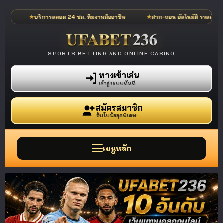
บริการตลอด 24 ชม. ทีมงานมืออาชีพ
ฝาก-ถอน อัตโนมัติ รวดเร็วภายในไม่กี่วินาท
SPORTS BETTING AND ONLINE CASINO
ทางเข้าเล่น
เข้าสู่ระบบทันที
สมัครสมาชิก
รับโบนัสสุดพิเศษ
เมนูหลัก
รีวิวเว็บแทงบอลออนไลน์
10 อันดับ เว็บตรงไม่ผ่าน