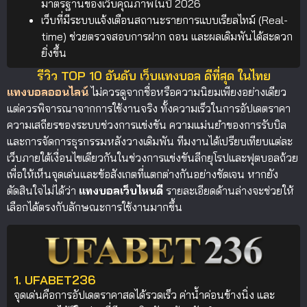
มาตรฐานของเว็บคุณภาพในปี 2026
เว็บที่มีระบบแจ้งเตือนสถานะรายการแบบเรียลไทม์ (Real-
time) ช่วยตรวจสอบการฝาก ถอน และผลเดิมพันได้สะดวก
ยิ่งขึ้น
รีวิว TOP 10 อันดับ เว็บแทงบอล ดีที่สุด ในไทย
แทงบอลออนไลน์
ไม่ควรดูจากชื่อหรือความนิยมเพียงอย่างเดียว
แต่ควรพิจารณาจากการใช้งานจริง ทั้งความเร็วในการอัปเดตราคา
ความเสถียรของระบบช่วงการแข่งขัน ความแม่นยำของการรับบิล
และการจัดการธุรกรรมหลังวางเดิมพัน ทีมงานได้เปรียบเทียบแต่ละ
เว็บภายใต้เงื่อนไขเดียวกันในช่วงการแข่งขันลีกยุโรปและฟุตบอลถ้วย
เพื่อให้เห็นจุดเด่นและข้อสังเกตที่แตกต่างกันอย่างชัดเจน หากยัง
ตัดสินใจไม่ได้ว่า
แทงบอลเว็บไหนดี
รายละเอียดด้านล่างจะช่วยให้
เลือกได้ตรงกับลักษณะการใช้งานมากขึ้น
1. UFABET236
จุดเด่นคือการอัปเดตราคาสดได้รวดเร็ว ค่าน้ำค่อนข้างนิ่ง และ