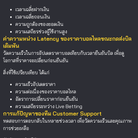
เวลาเฉลี่ยฝากเงิน
เวลาเฉลี่ยถอนเงิน
ความถูกต้องของยอดเงิน
ความเสถียรช่วงผู้ใช้งานสูง
ค่าความหน่วง Latency ของราคาบอลไหลขณะกดส่งบิล
เดิมพัน
วัดความเร็วในการอัปเดตราคาบอลเทียบกับเวลายืนยันบิล เพื่อดู
โอกาสที่ราคาจะเปลี่ยนก่อนยืนยัน
สิ่งที่ใช้เปรียบเทียบ ได้แก่
ความเร็วอัปเดตราคา
ความต่อเนื่องของราคาบอลไหล
อัตราการเปลี่ยนราคาก่อนยืนยัน
ความเสถียรระหว่าง Live Betting
การแก้ปัญหาของทีม Customer Support
ทดสอบการตอบกลับในหลายช่วงเวลา เพื่อวัดความเร็วและคุณภาพ
การช่วยเหลือ