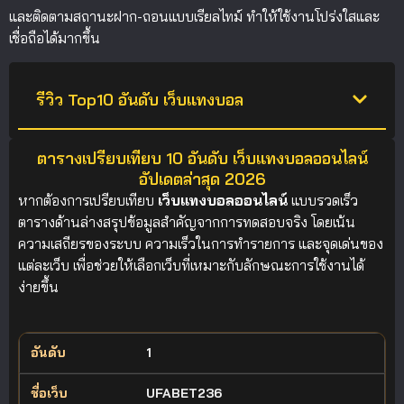
และติดตามสถานะฝาก-ถอนแบบเรียลไทม์ ทำให้ใช้งานโปร่งใสและ
เชื่อถือได้มากขึ้น
รีวิว Top10 อันดับ เว็บแทงบอล
ตารางเปรียบเทียบ 10 อันดับ เว็บแทงบอลออนไลน์
อัปเดตล่าสุด 2026
หากต้องการเปรียบเทียบ
เว็บแทงบอลออนไลน์
แบบรวดเร็ว
ตารางด้านล่างสรุปข้อมูลสำคัญจากการทดสอบจริง โดยเน้น
ความเสถียรของระบบ ความเร็วในการทำรายการ และจุดเด่นของ
แต่ละเว็บ เพื่อช่วยให้เลือกเว็บที่เหมาะกับลักษณะการใช้งานได้
ง่ายขึ้น
1
อันดับ
ชื่อเว็บ
จุดเด่นจากการทดสอบจริง
คะแนน
UFABET236