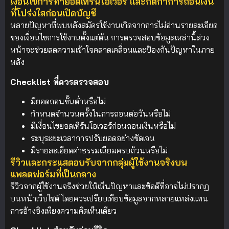
เงื่อนไขการทำยอดเทิร์นโอเวอร์ และกติกาการถอนเงิน
ที่โปร่งใสก่อนเปิดบัญชี
หลายปัญหาที่พบหลังสมัครใช้งานเกิดจากการไม่อ่านรายละเอียด
ของเงื่อนไขการใช้งานตั้งแต่ต้น การตรวจสอบข้อมูลเหล่านี้ล่วง
หน้าจะช่วยลดความเข้าใจคลาดเคลื่อนและป้องกันปัญหาในภาย
หลัง
Checklist ที่ควรตรวจสอบ
มียอดถอนขั้นต่ำหรือไม่
กำหนดจำนวนครั้งในการถอนต่อวันหรือไม่
มีเงื่อนไขยอดเทิร์นโอเวอร์ก่อนถอนเงินหรือไม่
ระบุระยะเวลาการปรับยอดอย่างชัดเจน
มีรายละเอียดค่าธรรมเนียมครบถ้วนหรือไม่
รีวิวและกระแสตอบรับจากกลุ่มผู้ใช้งานจริงบน
แพลตฟอร์มที่เป็นกลาง
รีวิวจากผู้ใช้งานจริงช่วยให้เห็นปัญหาและข้อดีที่อาจไม่ปรากฏ
บนหน้าเว็บไซต์ โดยควรเปรียบเทียบข้อมูลจากหลายแหล่งแทน
การอ้างอิงเพียงความคิดเห็นเดียว