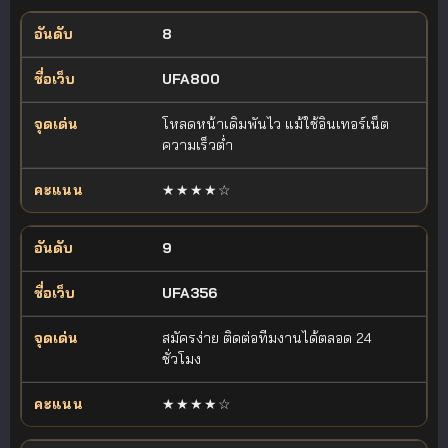
8
UFA800
โหลดหน้าเดิมพันไว แม้ใช้อินเทอร์เน็ต
ความเร็วต่ำ
★★★★☆
9
UFA356
สมัครง่าย ติดต่อทีมงานได้ตลอด 24
ชั่วโมง
★★★★☆