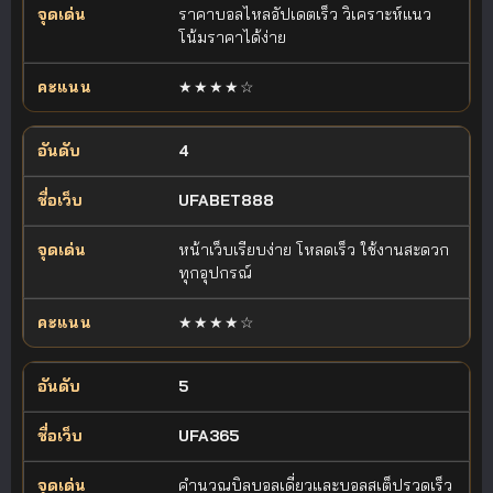
ราคาบอลไหลอัปเดตเร็ว วิเคราะห์แนว
โน้มราคาได้ง่าย
★★★★☆
4
UFABET888
หน้าเว็บเรียบง่าย โหลดเร็ว ใช้งานสะดวก
ทุกอุปกรณ์
★★★★☆
5
UFA365
คำนวณบิลบอลเดี่ยวและบอลสเต็ปรวดเร็ว