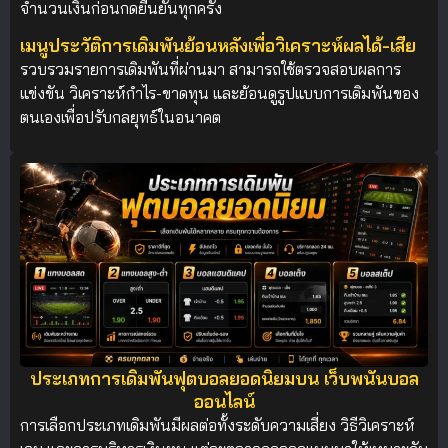
จำนวนเงินก่อนกดยืนยันทุกครั้ง
เมนูประวัติการเดิมพันย้อนหลังเพื่อวิเคราะห์ผลได้-เสีย
รวบรวมรายการเดิมพันที่ผ่านมา สามารถใช้ตรวจสอบผลการ
แข่งขัน วิเคราะห์กำไร-ขาดทุน และย้อนดูรูปแบบการเดิมพันของ
ตนเองเพื่อปรับกลยุทธ์ในอนาคต
ประเภทการเดิมพันฟุตบอลยอดนิยมบน เว็บพนันบอล
ออนไลน์
การเลือกประเภทเดิมพันมีผลต่อทั้งระดับความเสี่ยง วิธีวิเคราะห์