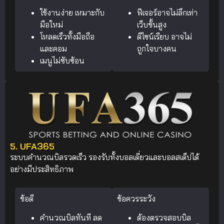
ใช้งานง่าย เหมาะกับ
ฟีเจอร์อาจไม่ลึกเท่า
มือใหม่
เว็บขั้นสูง
โหลดเร็วทั้งมือถือ
ดีไซน์เรียบ อาจไม่
และคอม
ถูกใจบางคน
เมนูไม่ซับซ้อน
5. UFA365
ระบบคำนวณบิลรวดเร็ว รองรับทั้งบอลเดี่ยวและบอลสเต็ปได้
อย่างมีประสิทธิภาพ
ข้อดี
ข้อควรระวัง
คำนวณบิลทันที ลด
ต้องตรวจสอบบิล