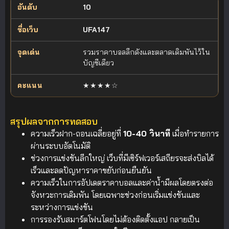
10
UFA147
รวมราคาบอลลีกดังและตลาดเดิมพันไว้ใน
บัญชีเดียว
★★★★☆
สรุปผลจากการทดสอบ
ความเร็วฝาก-ถอนเฉลี่ยอยู่ที่
10-40 วินาที
เมื่อทำรายการ
ผ่านระบบอัตโนมัติ
ช่วงการแข่งขันลีกใหญ่ เว็บที่มีเซิร์ฟเวอร์เสถียรจะส่งบิลได้
เร็วและลดปัญหาราคาขยับก่อนยืนยัน
ความเร็วในการอัปเดตราคาบอลและค่าน้ำมีผลโดยตรงต่อ
จังหวะการเดิมพัน โดยเฉพาะช่วงก่อนเริ่มแข่งขันและ
ระหว่างการแข่งขัน
การรองรับสมาร์ตโฟนโดยไม่ต้องติดตั้งแอป กลายเป็น