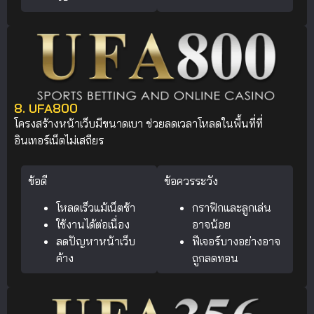
8. UFA800
โครงสร้างหน้าเว็บมีขนาดเบา ช่วยลดเวลาโหลดในพื้นที่ที่
อินเทอร์เน็ตไม่เสถียร
ข้อดี
ข้อควรระวัง
โหลดเร็วแม้เน็ตช้า
กราฟิกและลูกเล่น
ใช้งานได้ต่อเนื่อง
อาจน้อย
ลดปัญหาหน้าเว็บ
ฟีเจอร์บางอย่างอาจ
ค้าง
ถูกลดทอน