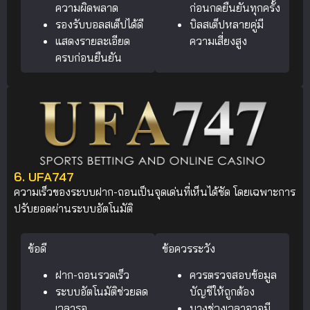
ความผิดพลาด
ก่อนกดยืนยันทุกครั้ง
รองรับบอลสเต็ปได้ดี
บิลสเต็ปหลายคู่มี
แสดงรายละเอียด
ความเสี่ยงสูง
ครบก่อนยืนยัน
6. UFA747
ความเร็วของระบบฝาก-ถอนเป็นจุดเด่นที่เห็นได้ชัด โดยเฉพาะการ
ปรับยอดผ่านระบบอัตโนมัติ
ข้อดี
ข้อควรระวัง
ฝาก-ถอนรวดเร็ว
ควรตรวจสอบข้อมูล
ระบบอัตโนมัติช่วยลด
บัญชีให้ถูกต้อง
เวลารอ
บางช่วงเวลาอาจมี