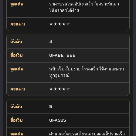
ราคาบอลไหลอัปเดตเร็ว วิเคราะห์แนว
โน้มราคาได้ง่าย
★★★★☆
4
UFABET888
หน้าเว็บเรียบง่าย โหลดเร็ว ใช้งานสะดวก
ทุกอุปกรณ์
★★★★☆
5
UFA365
คำนวณบิลบอลเดี่ยวและบอลสเต็ปรวดเร็ว