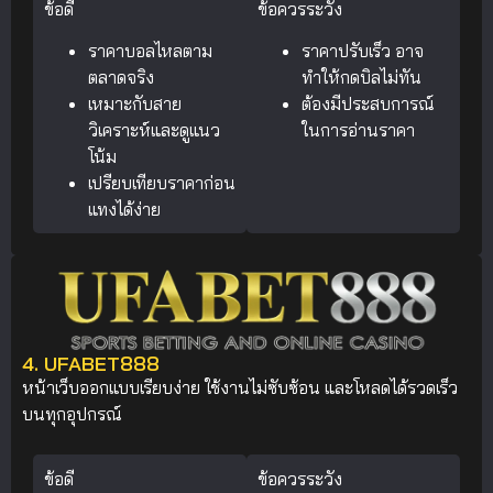
ข้อดี
ข้อควรระวัง
ราคาบอลไหลตาม
ราคาปรับเร็ว อาจ
ตลาดจริง
ทำให้กดบิลไม่ทัน
เหมาะกับสาย
ต้องมีประสบการณ์
วิเคราะห์และดูแนว
ในการอ่านราคา
โน้ม
เปรียบเทียบราคาก่อน
แทงได้ง่าย
4. UFABET888
หน้าเว็บออกแบบเรียบง่าย ใช้งานไม่ซับซ้อน และโหลดได้รวดเร็ว
บนทุกอุปกรณ์
ข้อดี
ข้อควรระวัง