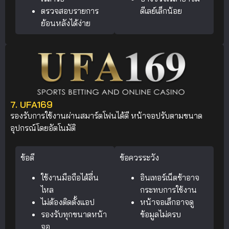
ตรวจสอบรายการ
ดีเลย์เล็กน้อย
ย้อนหลังได้ง่าย
7. UFA169
รองรับการใช้งานผ่านสมาร์ตโฟนได้ดี หน้าจอปรับตามขนาด
อุปกรณ์โดยอัตโนมัติ
ข้อดี
ข้อควรระวัง
ใช้งานมือถือได้ลื่น
อินเทอร์เน็ตช้าอาจ
ไหล
กระทบการใช้งาน
ไม่ต้องติดตั้งแอป
หน้าจอเล็กอาจดู
รองรับทุกขนาดหน้า
ข้อมูลไม่ครบ
จอ