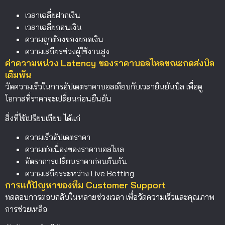
เวลาเฉลี่ยฝากเงิน
เวลาเฉลี่ยถอนเงิน
ความถูกต้องของยอดเงิน
ความเสถียรช่วงผู้ใช้งานสูง
ค่าความหน่วง Latency ของราคาบอลไหลขณะกดส่งบิล
เดิมพัน
วัดความเร็วในการอัปเดตราคาบอลเทียบกับเวลายืนยันบิล เพื่อดู
โอกาสที่ราคาจะเปลี่ยนก่อนยืนยัน
สิ่งที่ใช้เปรียบเทียบ ได้แก่
ความเร็วอัปเดตราคา
ความต่อเนื่องของราคาบอลไหล
อัตราการเปลี่ยนราคาก่อนยืนยัน
ความเสถียรระหว่าง Live Betting
การแก้ปัญหาของทีม Customer Support
ทดสอบการตอบกลับในหลายช่วงเวลา เพื่อวัดความเร็วและคุณภาพ
การช่วยเหลือ