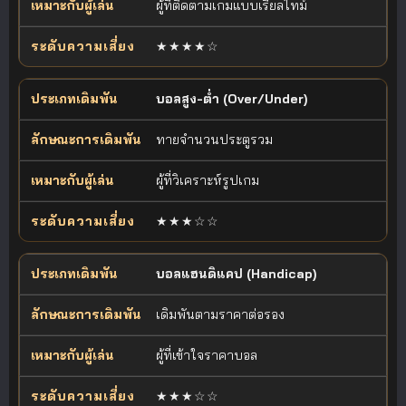
ผู้ที่ติดตามเกมแบบเรียลไทม์
★★★★☆
บอลสูง-ต่ำ (Over/Under)
ทายจำนวนประตูรวม
ผู้ที่วิเคราะห์รูปเกม
★★★☆☆
บอลแฮนดิแคป (Handicap)
เดิมพันตามราคาต่อรอง
ผู้ที่เข้าใจราคาบอล
★★★☆☆