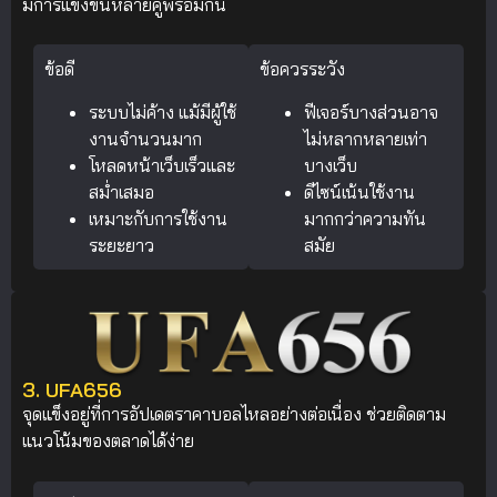
มีการแข่งขันหลายคู่พร้อมกัน
ข้อดี
ข้อควรระวัง
ระบบไม่ค้าง แม้มีผู้ใช้
ฟีเจอร์บางส่วนอาจ
งานจำนวนมาก
ไม่หลากหลายเท่า
โหลดหน้าเว็บเร็วและ
บางเว็บ
สม่ำเสมอ
ดีไซน์เน้นใช้งาน
เหมาะกับการใช้งาน
มากกว่าความทัน
ระยะยาว
สมัย
3. UFA656
จุดแข็งอยู่ที่การอัปเดตราคาบอลไหลอย่างต่อเนื่อง ช่วยติดตาม
แนวโน้มของตลาดได้ง่าย