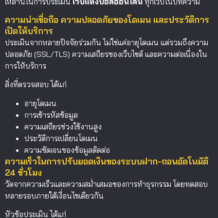
เหล่านี้ในการประเมิน
เว็บแทงบอลออนไลน์
ทุกเว็บในบทความ
ความน่าเชื่อถือ ความปลอดภัยของโดเมน และประวัติการ
เปิดให้บริการ
ประเมินจากหลายปัจจัยร่วมกัน ไม่ใช่แค่อายุโดเมน แต่รวมถึงความ
ปลอดภัย (SSL/TLS) ความเสถียรของเว็บไซต์ และความต่อเนื่องใน
การให้บริการ
สิ่งที่ตรวจสอบ ได้แก่
อายุโดเมน
การเข้ารหัสข้อมูล
ความเสถียรช่วงใช้งานสูง
ประวัติการเปลี่ยนโดเมน
ความชัดเจนของข้อมูลติดต่อ
ความเร็วในการปรับยอดเงินของระบบฝาก-ถอนอัตโนมัติ
24 ชั่วโมง
วัดจากความเร็วและความสม่ำเสมอของการทำธุรกรรม โดยทดสอบ
หลายรอบภายใต้เงื่อนไขเดียวกัน
หัวข้อประเมิน ได้แก่