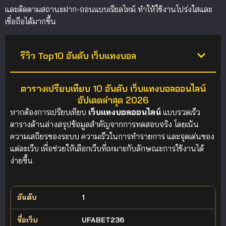
และติดตามสถานะฝาก-ถอนแบบเรียลไทม์ ทำให้ใช้งานโปร่งใสและ
เชื่อถือได้มากขึ้น
รีวิว Top10 อันดับ เว็บแทงบอล
ตารางเปรียบเทียบ 10 อันดับ เว็บแทงบอลออนไลน์
อัปเดตล่าสุด 2026
หากต้องการเปรียบเทียบ
เว็บแทงบอลออนไลน์
แบบรวดเร็ว
ตารางด้านล่างสรุปข้อมูลสำคัญจากการทดสอบจริง โดยเน้น
ความเสถียรของระบบ ความเร็วในการทำรายการ และจุดเด่นของ
แต่ละเว็บ เพื่อช่วยให้เลือกเว็บที่เหมาะกับลักษณะการใช้งานได้
ง่ายขึ้น
1
อันดับ
ชื่อเว็บ
จุดเด่นจากการทดสอบจริง
คะแนน
UFABET236