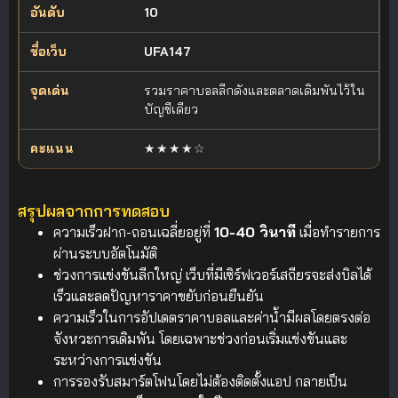
10
UFA147
รวมราคาบอลลีกดังและตลาดเดิมพันไว้ใน
บัญชีเดียว
★★★★☆
สรุปผลจากการทดสอบ
ความเร็วฝาก-ถอนเฉลี่ยอยู่ที่
10-40 วินาที
เมื่อทำรายการ
ผ่านระบบอัตโนมัติ
ช่วงการแข่งขันลีกใหญ่ เว็บที่มีเซิร์ฟเวอร์เสถียรจะส่งบิลได้
เร็วและลดปัญหาราคาขยับก่อนยืนยัน
ความเร็วในการอัปเดตราคาบอลและค่าน้ำมีผลโดยตรงต่อ
จังหวะการเดิมพัน โดยเฉพาะช่วงก่อนเริ่มแข่งขันและ
ระหว่างการแข่งขัน
การรองรับสมาร์ตโฟนโดยไม่ต้องติดตั้งแอป กลายเป็น