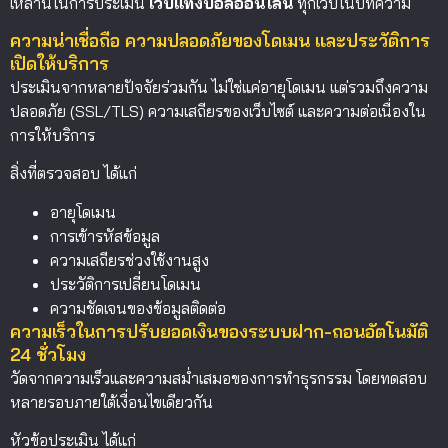
เหล่านี้ในการประเมิน
เว็บแทงบอลออนไลน์
ทุกเว็บในบทความ
ความน่าเชื่อถือ ความปลอดภัยของโดเมน และประวัติการ
เปิดให้บริการ
ประเมินจากหลายปัจจัยร่วมกัน ไม่ใช่แค่อายุโดเมน แต่รวมถึงความ
ปลอดภัย (SSL/TLS) ความเสถียรของเว็บไซต์ และความต่อเนื่องใน
การให้บริการ
สิ่งที่ตรวจสอบ ได้แก่
อายุโดเมน
การเข้ารหัสข้อมูล
ความเสถียรช่วงใช้งานสูง
ประวัติการเปลี่ยนโดเมน
ความชัดเจนของข้อมูลติดต่อ
ความเร็วในการปรับยอดเงินของระบบฝาก-ถอนอัตโนมัติ
24 ชั่วโมง
วัดจากความเร็วและความสม่ำเสมอของการทำธุรกรรม โดยทดสอบ
หลายรอบภายใต้เงื่อนไขเดียวกัน
หัวข้อประเมิน ได้แก่