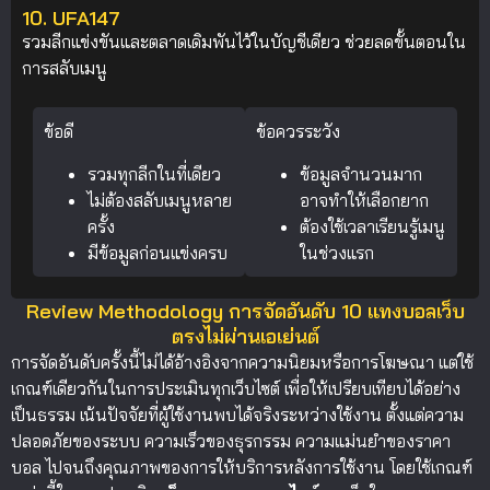
10. UFA147
รวมลีกแข่งขันและตลาดเดิมพันไว้ในบัญชีเดียว ช่วยลดขั้นตอนใน
การสลับเมนู
ข้อดี
ข้อควรระวัง
รวมทุกลีกในที่เดียว
ข้อมูลจำนวนมาก
ไม่ต้องสลับเมนูหลาย
อาจทำให้เลือกยาก
ครั้ง
ต้องใช้เวลาเรียนรู้เมนู
มีข้อมูลก่อนแข่งครบ
ในช่วงแรก
Review Methodology การจัดอันดับ 10 แทงบอลเว็บ
ตรงไม่ผ่านเอเย่นต์
การจัดอันดับครั้งนี้ไม่ได้อ้างอิงจากความนิยมหรือการโฆษณา แต่ใช้
เกณฑ์เดียวกันในการประเมินทุกเว็บไซต์ เพื่อให้เปรียบเทียบได้อย่าง
เป็นธรรม เน้นปัจจัยที่ผู้ใช้งานพบได้จริงระหว่างใช้งาน ตั้งแต่ความ
ปลอดภัยของระบบ ความเร็วของธุรกรรม ความแม่นยำของราคา
บอล ไปจนถึงคุณภาพของการให้บริการหลังการใช้งาน โดยใช้เกณฑ์