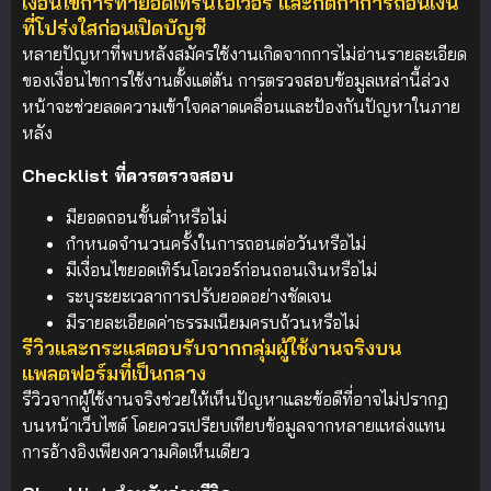
เงื่อนไขการทำยอดเทิร์นโอเวอร์ และกติกาการถอนเงิน
ที่โปร่งใสก่อนเปิดบัญชี
หลายปัญหาที่พบหลังสมัครใช้งานเกิดจากการไม่อ่านรายละเอียด
ของเงื่อนไขการใช้งานตั้งแต่ต้น การตรวจสอบข้อมูลเหล่านี้ล่วง
หน้าจะช่วยลดความเข้าใจคลาดเคลื่อนและป้องกันปัญหาในภาย
หลัง
Checklist ที่ควรตรวจสอบ
มียอดถอนขั้นต่ำหรือไม่
กำหนดจำนวนครั้งในการถอนต่อวันหรือไม่
มีเงื่อนไขยอดเทิร์นโอเวอร์ก่อนถอนเงินหรือไม่
ระบุระยะเวลาการปรับยอดอย่างชัดเจน
มีรายละเอียดค่าธรรมเนียมครบถ้วนหรือไม่
รีวิวและกระแสตอบรับจากกลุ่มผู้ใช้งานจริงบน
แพลตฟอร์มที่เป็นกลาง
รีวิวจากผู้ใช้งานจริงช่วยให้เห็นปัญหาและข้อดีที่อาจไม่ปรากฏ
บนหน้าเว็บไซต์ โดยควรเปรียบเทียบข้อมูลจากหลายแหล่งแทน
การอ้างอิงเพียงความคิดเห็นเดียว