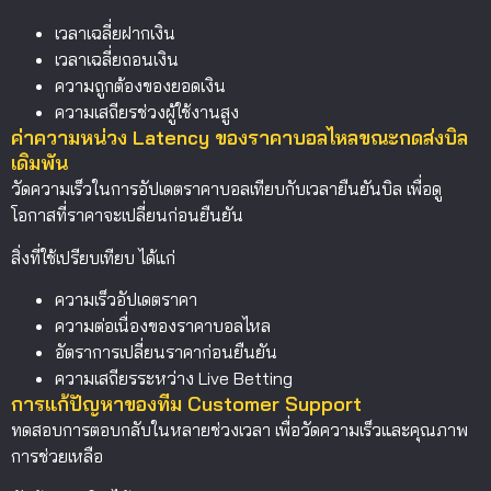
เวลาเฉลี่ยฝากเงิน
เวลาเฉลี่ยถอนเงิน
ความถูกต้องของยอดเงิน
ความเสถียรช่วงผู้ใช้งานสูง
ค่าความหน่วง Latency ของราคาบอลไหลขณะกดส่งบิล
เดิมพัน
วัดความเร็วในการอัปเดตราคาบอลเทียบกับเวลายืนยันบิล เพื่อดู
โอกาสที่ราคาจะเปลี่ยนก่อนยืนยัน
สิ่งที่ใช้เปรียบเทียบ ได้แก่
ความเร็วอัปเดตราคา
ความต่อเนื่องของราคาบอลไหล
อัตราการเปลี่ยนราคาก่อนยืนยัน
ความเสถียรระหว่าง Live Betting
การแก้ปัญหาของทีม Customer Support
ทดสอบการตอบกลับในหลายช่วงเวลา เพื่อวัดความเร็วและคุณภาพ
การช่วยเหลือ