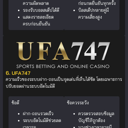
ความผิดพลาด
ก่อนกดยืนยันทุกครั้ง
รองรับบอลสเต็ปได้ดี
บิลสเต็ปหลายคู่มี
แสดงรายละเอียด
ความเสี่ยงสูง
ครบก่อนยืนยัน
6. UFA747
ความเร็วของระบบฝาก-ถอนเป็นจุดเด่นที่เห็นได้ชัด โดยเฉพาะการ
ปรับยอดผ่านระบบอัตโนมัติ
ข้อดี
ข้อควรระวัง
ฝาก-ถอนรวดเร็ว
ควรตรวจสอบข้อมูล
ระบบอัตโนมัติช่วยลด
บัญชีให้ถูกต้อง
เวลารอ
บางช่วงเวลาอาจมี