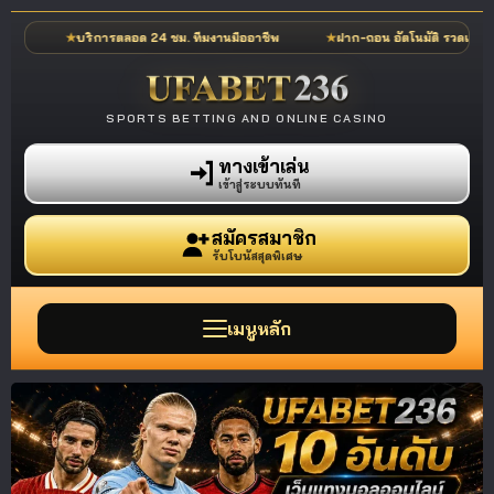
บริการตลอด 24 ชม. ทีมงานมืออาชีพ
ฝาก-ถอน อัตโนมัติ รวดเร็วภายในไม่กี่วิน
SPORTS BETTING AND ONLINE CASINO
ทางเข้าเล่น
เข้าสู่ระบบทันที
สมัครสมาชิก
รับโบนัสสุดพิเศษ
เมนูหลัก
รีวิวเว็บแทงบอลออนไลน์
10 อันดับ เว็บตรงไม่ผ่าน