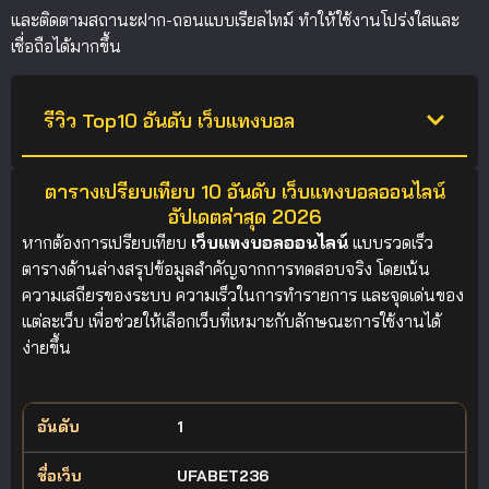
และติดตามสถานะฝาก-ถอนแบบเรียลไทม์ ทำให้ใช้งานโปร่งใสและ
เชื่อถือได้มากขึ้น
รีวิว Top10 อันดับ เว็บแทงบอล
ตารางเปรียบเทียบ 10 อันดับ เว็บแทงบอลออนไลน์
อัปเดตล่าสุด 2026
หากต้องการเปรียบเทียบ
เว็บแทงบอลออนไลน์
แบบรวดเร็ว
ตารางด้านล่างสรุปข้อมูลสำคัญจากการทดสอบจริง โดยเน้น
ความเสถียรของระบบ ความเร็วในการทำรายการ และจุดเด่นของ
แต่ละเว็บ เพื่อช่วยให้เลือกเว็บที่เหมาะกับลักษณะการใช้งานได้
ง่ายขึ้น
1
อันดับ
ชื่อเว็บ
จุดเด่นจากการทดสอบจริง
คะแนน
UFABET236