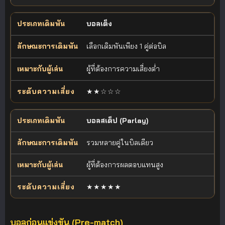
บอลเต็ง
เลือกเดิมพันเพียง 1 คู่ต่อบิล
ผู้ที่ต้องการความเสี่ยงต่ำ
★★☆☆☆
บอลสเต็ป (Parlay)
รวมหลายคู่ในบิลเดียว
ผู้ที่ต้องการผลตอบแทนสูง
★★★★★
บอลก่อนแข่งขัน (Pre-match)