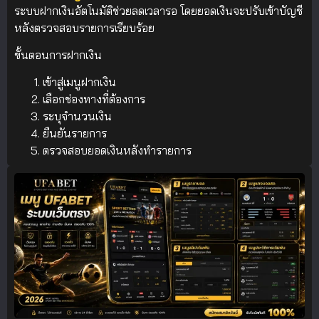
ระบบฝากเงินอัตโนมัติช่วยลดเวลารอ โดยยอดเงินจะปรับเข้าบัญชี
หลังตรวจสอบรายการเรียบร้อย
ขั้นตอนการฝากเงิน
เข้าสู่เมนูฝากเงิน
เลือกช่องทางที่ต้องการ
ระบุจำนวนเงิน
ยืนยันรายการ
ตรวจสอบยอดเงินหลังทำรายการ