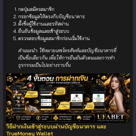
กดปุ่มสมัครสมาชิก
กรอกข้อมูลให้ตรงกับบัญชีธนาคาร
ตั้งชื่อผู้ใช้งานและรหัสผ่าน
ยืนยันข้อมูลและเข้าสู่ระบบ
ตรวจสอบข้อมูลสมาชิกก่อนเริ่มใช้งาน
คำแนะนำ: ใช้หมายเลขโทรศัพท์และบัญชีธนาคารที่
เป็นชื่อเดียวกัน เพื่อให้การยืนยันตัวตนและการทำ
ธุรกรรมเป็นไปอย่างราบรื่น
วิธีฝากเงินเข้าสู่ระบบผ่านบัญชีธนาคาร และ
TrueMoney Wallet