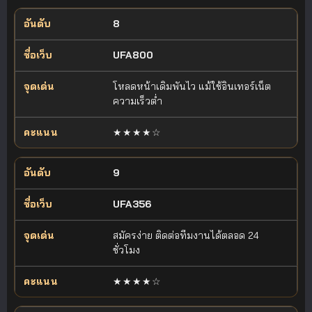
8
UFA800
โหลดหน้าเดิมพันไว แม้ใช้อินเทอร์เน็ต
ความเร็วต่ำ
★★★★☆
9
UFA356
สมัครง่าย ติดต่อทีมงานได้ตลอด 24
ชั่วโมง
★★★★☆