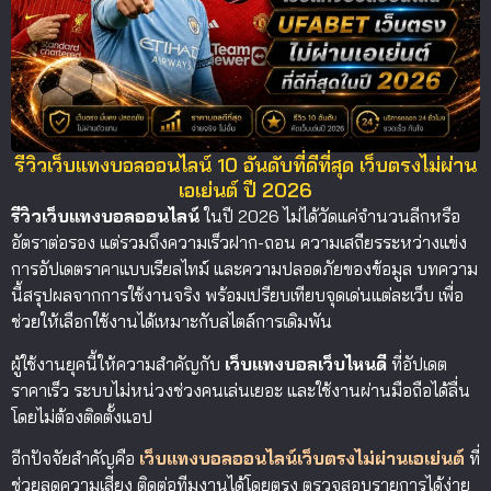
เอเย่นต์ มั่นคงปลอดภัย
จ่ายจริงทุกบิล
รีวิวเว็บแทงบอลออนไลน์ 10 อันดับที่ดีที่สุด เว็บตรงไม่ผ่าน
เอเย่นต์ ปี 2026
รีวิวเว็บแทงบอลออนไลน์
ในปี 2026 ไม่ได้วัดแค่จำนวนลีกหรือ
อัตราต่อรอง แต่รวมถึงความเร็วฝาก-ถอน ความเสถียรระหว่างแข่ง
การอัปเดตราคาแบบเรียลไทม์ และความปลอดภัยของข้อมูล บทความ
นี้สรุปผลจากการใช้งานจริง พร้อมเปรียบเทียบจุดเด่นแต่ละเว็บ เพื่อ
ช่วยให้เลือกใช้งานได้เหมาะกับสไตล์การเดิมพัน
ผู้ใช้งานยุคนี้ให้ความสำคัญกับ
เว็บแทงบอลเว็บไหนดี
ที่อัปเดต
ราคาเร็ว ระบบไม่หน่วงช่วงคนเล่นเยอะ และใช้งานผ่านมือถือได้ลื่น
โดยไม่ต้องติดตั้งแอป
อีกปัจจัยสำคัญคือ
เว็บแทงบอลออนไลน์เว็บตรงไม่ผ่านเอเย่นต์
ที่
ช่วยลดความเสี่ยง ติดต่อทีมงานได้โดยตรง ตรวจสอบรายการได้ง่าย