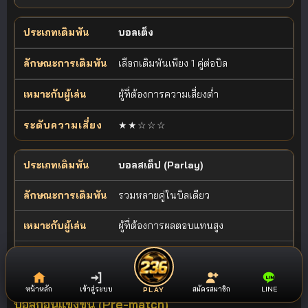
บอลเต็ง
เลือกเดิมพันเพียง 1 คู่ต่อบิล
ผู้ที่ต้องการความเสี่ยงต่ำ
★★☆☆☆
บอลสเต็ป (Parlay)
รวมหลายคู่ในบิลเดียว
ผู้ที่ต้องการผลตอบแทนสูง
★★★★★
หน้าหลัก
เข้าสู่ระบบ
สมัครสมาชิก
LINE
PLAY
บอลก่อนแข่งขัน (Pre-match)