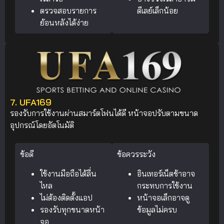
ตรวจสอบรายการ
ดีเลย์เล็กน้อย
ย้อนหลังได้ง่าย
7. UFA169
รองรับการใช้งานผ่านสมาร์ตโฟนได้ดี หน้าจอปรับตามขนาด
อุปกรณ์โดยอัตโนมัติ
ข้อดี
ข้อควรระวัง
ใช้งานมือถือได้ลื่น
อินเทอร์เน็ตช้าอาจ
ไหล
กระทบการใช้งาน
ไม่ต้องติดตั้งแอป
หน้าจอเล็กอาจดู
รองรับทุกขนาดหน้า
ข้อมูลไม่ครบ
จอ