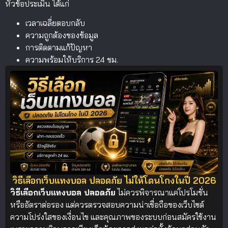
หัวข้อประเมิน ได้แก่
เวลาเฉลี่ยตอบกลับ
ความถูกต้องของข้อมูล
การติดตามแก้ปัญหา
ความพร้อมให้บริการ 24 ชม.
วิธีเลือกเว็บแทงบอล ปลอดภัย ไม่ให้โดนโกงในปี 2026
วิธีเลือกเว็บแทงบอล ปลอดภัย
ไม่ควรพิจารณาแค่โปรโมชั่น
หรืออัตราต่อรอง แต่ควรตรวจสอบความน่าเชื่อถือของเว็บไซต์
ความโปร่งใสของเงื่อนไข และคุณภาพของระบบก่อนสมัครใช้งาน