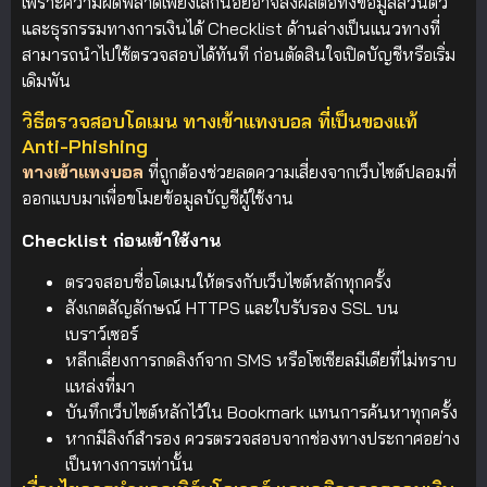
เพราะความผิดพลาดเพียงเล็กน้อยอาจส่งผลต่อทั้งข้อมูลส่วนตัว
และธุรกรรมทางการเงินได้ Checklist ด้านล่างเป็นแนวทางที่
สามารถนำไปใช้ตรวจสอบได้ทันที ก่อนตัดสินใจเปิดบัญชีหรือเริ่ม
เดิมพัน
วิธีตรวจสอบโดเมน ทางเข้าแทงบอล ที่เป็นของแท้
Anti-Phishing
ทางเข้าแทงบอล
ที่ถูกต้องช่วยลดความเสี่ยงจากเว็บไซต์ปลอมที่
ออกแบบมาเพื่อขโมยข้อมูลบัญชีผู้ใช้งาน
Checklist ก่อนเข้าใช้งาน
ตรวจสอบชื่อโดเมนให้ตรงกับเว็บไซต์หลักทุกครั้ง
สังเกตสัญลักษณ์ HTTPS และใบรับรอง SSL บน
เบราว์เซอร์
หลีกเลี่ยงการกดลิงก์จาก SMS หรือโซเชียลมีเดียที่ไม่ทราบ
แหล่งที่มา
บันทึกเว็บไซต์หลักไว้ใน Bookmark แทนการค้นหาทุกครั้ง
หากมีลิงก์สำรอง ควรตรวจสอบจากช่องทางประกาศอย่าง
เป็นทางการเท่านั้น