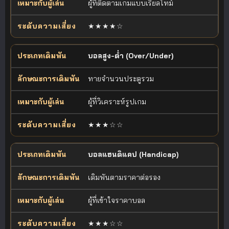
ผู้ที่ติดตามเกมแบบเรียลไทม์
★★★★☆
บอลสูง-ต่ำ (Over/Under)
ทายจำนวนประตูรวม
ผู้ที่วิเคราะห์รูปเกม
★★★☆☆
บอลแฮนดิแคป (Handicap)
เดิมพันตามราคาต่อรอง
ผู้ที่เข้าใจราคาบอล
★★★☆☆