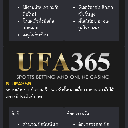
ใช้งานง่าย เหมาะกับ
ฟีเจอร์อาจไม่ลึกเท่า
มือใหม่
เว็บขั้นสูง
โหลดเร็วทั้งมือถือ
ดีไซน์เรียบ อาจไม่
และคอม
ถูกใจบางคน
เมนูไม่ซับซ้อน
5. UFA365
ระบบคำนวณบิลรวดเร็ว รองรับทั้งบอลเดี่ยวและบอลสเต็ปได้
อย่างมีประสิทธิภาพ
ข้อดี
ข้อควรระวัง
คำนวณบิลทันที ลด
ต้องตรวจสอบบิล