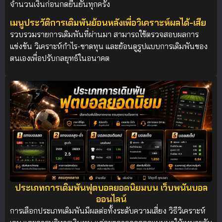
จำนวนเงินก่อนกดยืนยันทุกครั้ง
เมนูประวัติการเดิมพันย้อนหลังเพื่อวิเคราะห์ผลได้-เสีย
รวบรวมรายการเดิมพันที่ผ่านมา สามารถใช้ตรวจสอบผลการ
แข่งขัน วิเคราะห์กำไร-ขาดทุน และย้อนดูรูปแบบการเดิมพันของ
ตนเองเพื่อปรับกลยุทธ์ในอนาคต
ประเภทการเดิมพันฟุตบอลยอดนิยมบน เว็บพนันบอล
ออนไลน์
การเลือกประเภทเดิมพันมีผลต่อทั้งระดับความเสี่ยง วิธีวิเคราะห์