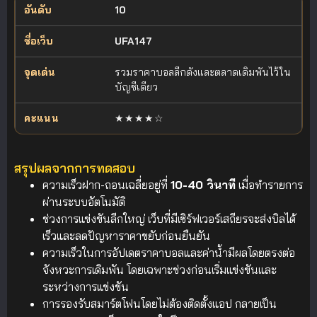
10
UFA147
รวมราคาบอลลีกดังและตลาดเดิมพันไว้ใน
บัญชีเดียว
★★★★☆
สรุปผลจากการทดสอบ
ความเร็วฝาก-ถอนเฉลี่ยอยู่ที่
10-40 วินาที
เมื่อทำรายการ
ผ่านระบบอัตโนมัติ
ช่วงการแข่งขันลีกใหญ่ เว็บที่มีเซิร์ฟเวอร์เสถียรจะส่งบิลได้
เร็วและลดปัญหาราคาขยับก่อนยืนยัน
ความเร็วในการอัปเดตราคาบอลและค่าน้ำมีผลโดยตรงต่อ
จังหวะการเดิมพัน โดยเฉพาะช่วงก่อนเริ่มแข่งขันและ
ระหว่างการแข่งขัน
การรองรับสมาร์ตโฟนโดยไม่ต้องติดตั้งแอป กลายเป็น