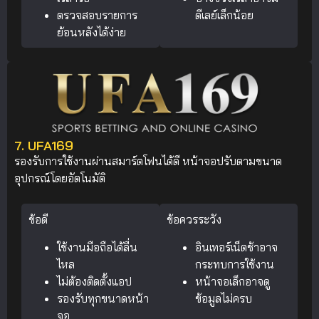
ตรวจสอบรายการ
ดีเลย์เล็กน้อย
ย้อนหลังได้ง่าย
7. UFA169
รองรับการใช้งานผ่านสมาร์ตโฟนได้ดี หน้าจอปรับตามขนาด
อุปกรณ์โดยอัตโนมัติ
ข้อดี
ข้อควรระวัง
ใช้งานมือถือได้ลื่น
อินเทอร์เน็ตช้าอาจ
ไหล
กระทบการใช้งาน
ไม่ต้องติดตั้งแอป
หน้าจอเล็กอาจดู
รองรับทุกขนาดหน้า
ข้อมูลไม่ครบ
จอ