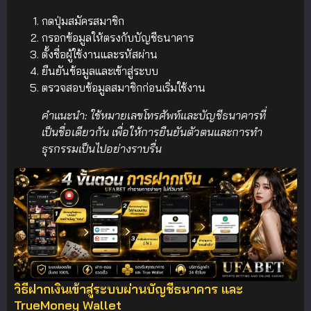
กดปุ่มสมัครสมาชิก
กรอกข้อมูลให้ตรงกับบัญชีธนาคาร
ตั้งชื่อผู้ใช้งานและรหัสผ่าน
ยืนยันข้อมูลและเข้าสู่ระบบ
ตรวจสอบข้อมูลสมาชิกก่อนเริ่มใช้งาน
คำแนะนำ: ใช้หมายเลขโทรศัพท์และบัญชีธนาคารที่
เป็นชื่อเดียวกัน เพื่อให้การยืนยันตัวตนและการทำ
ธุรกรรมเป็นไปอย่างราบรื่น
วิธีฝากเงินเข้าสู่ระบบผ่านบัญชีธนาคาร และ
TrueMoney Wallet