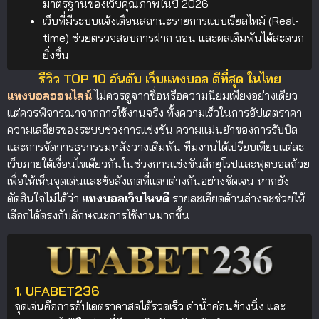
มาตรฐานของเว็บคุณภาพในปี 2026
เว็บที่มีระบบแจ้งเตือนสถานะรายการแบบเรียลไทม์ (Real-
time) ช่วยตรวจสอบการฝาก ถอน และผลเดิมพันได้สะดวก
ยิ่งขึ้น
รีวิว TOP 10 อันดับ เว็บแทงบอล ดีที่สุด ในไทย
แทงบอลออนไลน์
ไม่ควรดูจากชื่อหรือความนิยมเพียงอย่างเดียว
แต่ควรพิจารณาจากการใช้งานจริง ทั้งความเร็วในการอัปเดตราคา
ความเสถียรของระบบช่วงการแข่งขัน ความแม่นยำของการรับบิล
และการจัดการธุรกรรมหลังวางเดิมพัน ทีมงานได้เปรียบเทียบแต่ละ
เว็บภายใต้เงื่อนไขเดียวกันในช่วงการแข่งขันลีกยุโรปและฟุตบอลถ้วย
เพื่อให้เห็นจุดเด่นและข้อสังเกตที่แตกต่างกันอย่างชัดเจน หากยัง
ตัดสินใจไม่ได้ว่า
แทงบอลเว็บไหนดี
รายละเอียดด้านล่างจะช่วยให้
เลือกได้ตรงกับลักษณะการใช้งานมากขึ้น
1. UFABET236
จุดเด่นคือการอัปเดตราคาสดได้รวดเร็ว ค่าน้ำค่อนข้างนิ่ง และ