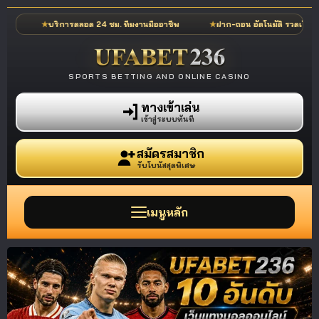
บริการตลอด 24 ชม. ทีมงานมืออาชีพ
ฝาก-ถอน อัตโนมัติ รวดเร็วภายในไม่กี่วินา
SPORTS BETTING AND ONLINE CASINO
ทางเข้าเล่น
เข้าสู่ระบบทันที
สมัครสมาชิก
รับโบนัสสุดพิเศษ
เมนูหลัก
รีวิวเว็บแทงบอลออนไลน์
10 อันดับ เว็บตรงไม่ผ่าน