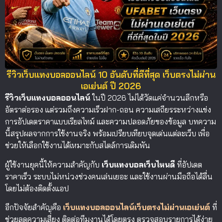
เอเย่นต์ มั่นคงปลอดภัย
จ่ายจริงทุกบิล
รีวิวเว็บแทงบอลออนไลน์ 10 อันดับที่ดีที่สุด เว็บตรงไม่ผ่าน
เอเย่นต์ ปี 2026
รีวิวเว็บแทงบอลออนไลน์
ในปี 2026 ไม่ได้วัดแค่จำนวนลีกหรือ
อัตราต่อรอง แต่รวมถึงความเร็วฝาก-ถอน ความเสถียรระหว่างแข่ง
การอัปเดตราคาแบบเรียลไทม์ และความปลอดภัยของข้อมูล บทความ
นี้สรุปผลจากการใช้งานจริง พร้อมเปรียบเทียบจุดเด่นแต่ละเว็บ เพื่อ
ช่วยให้เลือกใช้งานได้เหมาะกับสไตล์การเดิมพัน
ผู้ใช้งานยุคนี้ให้ความสำคัญกับ
เว็บแทงบอลเว็บไหนดี
ที่อัปเดต
ราคาเร็ว ระบบไม่หน่วงช่วงคนเล่นเยอะ และใช้งานผ่านมือถือได้ลื่น
โดยไม่ต้องติดตั้งแอป
อีกปัจจัยสำคัญคือ
เว็บแทงบอลออนไลน์เว็บตรงไม่ผ่านเอเย่นต์
ที่
ช่วยลดความเสี่ยง ติดต่อทีมงานได้โดยตรง ตรวจสอบรายการได้ง่าย