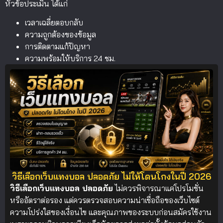
หัวข้อประเมิน ได้แก่
เวลาเฉลี่ยตอบกลับ
ความถูกต้องของข้อมูล
การติดตามแก้ปัญหา
ความพร้อมให้บริการ 24 ชม.
วิธีเลือกเว็บแทงบอล ปลอดภัย ไม่ให้โดนโกงในปี 2026
วิธีเลือกเว็บแทงบอล ปลอดภัย
ไม่ควรพิจารณาแค่โปรโมชั่น
หรืออัตราต่อรอง แต่ควรตรวจสอบความน่าเชื่อถือของเว็บไซต์
ความโปร่งใสของเงื่อนไข และคุณภาพของระบบก่อนสมัครใช้งาน