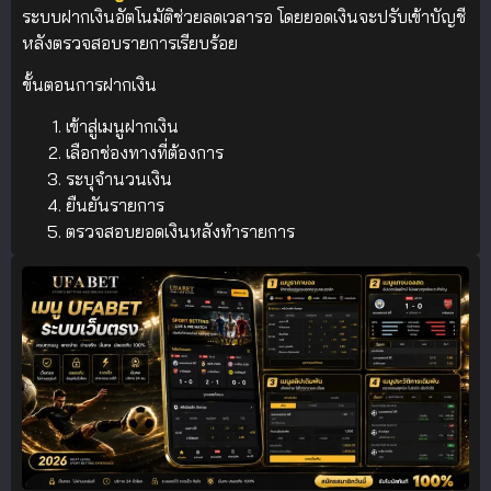
ระบบฝากเงินอัตโนมัติช่วยลดเวลารอ โดยยอดเงินจะปรับเข้าบัญชี
หลังตรวจสอบรายการเรียบร้อย
ขั้นตอนการฝากเงิน
เข้าสู่เมนูฝากเงิน
เลือกช่องทางที่ต้องการ
ระบุจำนวนเงิน
ยืนยันรายการ
ตรวจสอบยอดเงินหลังทำรายการ