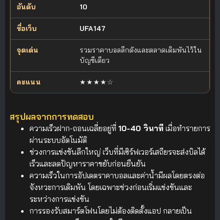
10
UFA147
รวมราคาบอลลีกดังและตลาดเดิมพันไว้ใน
บัญชีเดียว
★★★★☆
สรุปผลจากการทดสอบ
ความเร็วฝาก-ถอนเฉลี่ยอยู่ที่
10-40 วินาที
เมื่อทำรายการ
ผ่านระบบอัตโนมัติ
ช่วงการแข่งขันลีกใหญ่ เว็บที่มีเซิร์ฟเวอร์เสถียรจะส่งบิลได้
เร็วและลดปัญหาราคาขยับก่อนยืนยัน
ความเร็วในการอัปเดตราคาบอลและค่าน้ำมีผลโดยตรงต่อ
จังหวะการเดิมพัน โดยเฉพาะช่วงก่อนเริ่มแข่งขันและ
ระหว่างการแข่งขัน
การรองรับสมาร์ตโฟนโดยไม่ต้องติดตั้งแอป กลายเป็น