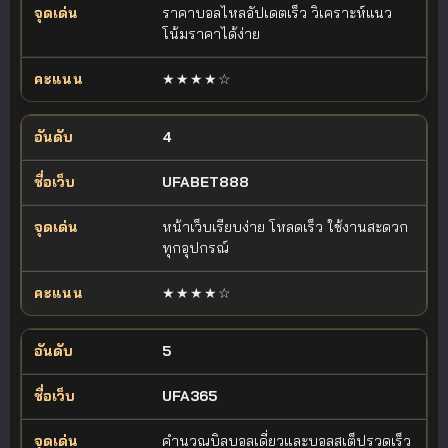
ราคาบอลไหลอัปเดตเร็ว วิเคราะห์แนว
โน้มราคาได้ง่าย
★★★★☆
4
UFABET888
หน้าเว็บเรียบง่าย โหลดเร็ว ใช้งานสะดวก
ทุกอุปกรณ์
★★★★☆
5
UFA365
คำนวณบิลบอลเดี่ยวและบอลสเต็ปรวดเร็ว