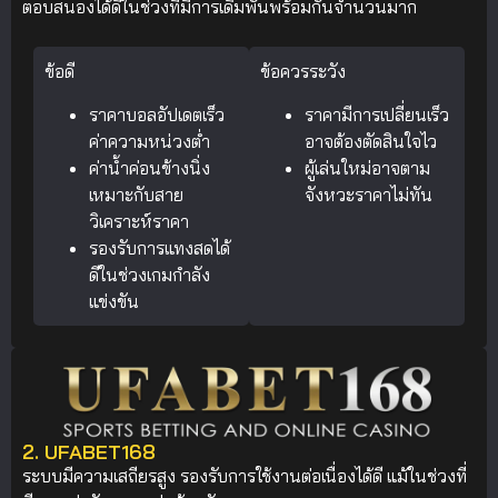
ตอบสนองได้ดีในช่วงที่มีการเดิมพันพร้อมกันจำนวนมาก
ข้อดี
ข้อควรระวัง
ราคาบอลอัปเดตเร็ว
ราคามีการเปลี่ยนเร็ว
ค่าความหน่วงต่ำ
อาจต้องตัดสินใจไว
ค่าน้ำค่อนข้างนิ่ง
ผู้เล่นใหม่อาจตาม
เหมาะกับสาย
จังหวะราคาไม่ทัน
วิเคราะห์ราคา
รองรับการแทงสดได้
ดีในช่วงเกมกำลัง
แข่งขัน
2. UFABET168
ระบบมีความเสถียรสูง รองรับการใช้งานต่อเนื่องได้ดี แม้ในช่วงที่