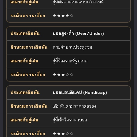
ผู้ที่ติดตามเกมแบบเรียลไทม์
★★★★☆
บอลสูง-ต่ำ (Over/Under)
ทายจำนวนประตูรวม
ผู้ที่วิเคราะห์รูปเกม
★★★☆☆
บอลแฮนดิแคป (Handicap)
เดิมพันตามราคาต่อรอง
ผู้ที่เข้าใจราคาบอล
★★★☆☆