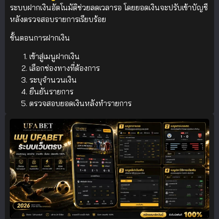
ระบบฝากเงินอัตโนมัติช่วยลดเวลารอ โดยยอดเงินจะปรับเข้าบัญชี
หลังตรวจสอบรายการเรียบร้อย
ขั้นตอนการฝากเงิน
เข้าสู่เมนูฝากเงิน
เลือกช่องทางที่ต้องการ
ระบุจำนวนเงิน
ยืนยันรายการ
ตรวจสอบยอดเงินหลังทำรายการ