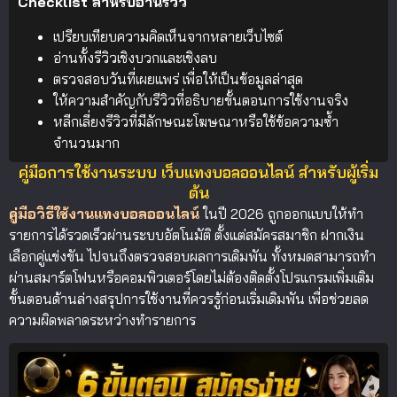
Checklist สำหรับอ่านรีวิว
เปรียบเทียบความคิดเห็นจากหลายเว็บไซต์
อ่านทั้งรีวิวเชิงบวกและเชิงลบ
ตรวจสอบวันที่เผยแพร่ เพื่อให้เป็นข้อมูลล่าสุด
ให้ความสำคัญกับรีวิวที่อธิบายขั้นตอนการใช้งานจริง
หลีกเลี่ยงรีวิวที่มีลักษณะโฆษณาหรือใช้ข้อความซ้ำ
จำนวนมาก
คู่มือการใช้งานระบบ เว็บแทงบอลออนไลน์ สำหรับผู้เริ่ม
ต้น
คู่มือวิธีใช้งานแทงบอลออนไลน์
ในปี 2026 ถูกออกแบบให้ทำ
รายการได้รวดเร็วผ่านระบบอัตโนมัติ ตั้งแต่สมัครสมาชิก ฝากเงิน
เลือกคู่แข่งขัน ไปจนถึงตรวจสอบผลการเดิมพัน ทั้งหมดสามารถทำ
ผ่านสมาร์ตโฟนหรือคอมพิวเตอร์โดยไม่ต้องติดตั้งโปรแกรมเพิ่มเติม
ขั้นตอนด้านล่างสรุปการใช้งานที่ควรรู้ก่อนเริ่มเดิมพัน เพื่อช่วยลด
ความผิดพลาดระหว่างทำรายการ