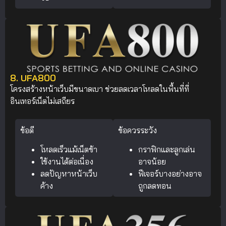
8. UFA800
โครงสร้างหน้าเว็บมีขนาดเบา ช่วยลดเวลาโหลดในพื้นที่ที่
อินเทอร์เน็ตไม่เสถียร
ข้อดี
ข้อควรระวัง
โหลดเร็วแม้เน็ตช้า
กราฟิกและลูกเล่น
ใช้งานได้ต่อเนื่อง
อาจน้อย
ลดปัญหาหน้าเว็บ
ฟีเจอร์บางอย่างอาจ
ค้าง
ถูกลดทอน