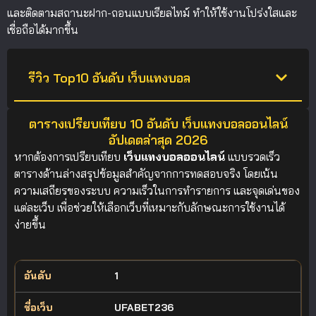
และติดตามสถานะฝาก-ถอนแบบเรียลไทม์ ทำให้ใช้งานโปร่งใสและ
เชื่อถือได้มากขึ้น
รีวิว Top10 อันดับ เว็บแทงบอล
ตารางเปรียบเทียบ 10 อันดับ เว็บแทงบอลออนไลน์
อัปเดตล่าสุด 2026
หากต้องการเปรียบเทียบ
เว็บแทงบอลออนไลน์
แบบรวดเร็ว
ตารางด้านล่างสรุปข้อมูลสำคัญจากการทดสอบจริง โดยเน้น
ความเสถียรของระบบ ความเร็วในการทำรายการ และจุดเด่นของ
แต่ละเว็บ เพื่อช่วยให้เลือกเว็บที่เหมาะกับลักษณะการใช้งานได้
ง่ายขึ้น
1
อันดับ
ชื่อเว็บ
จุดเด่นจากการทดสอบจริง
คะแนน
UFABET236