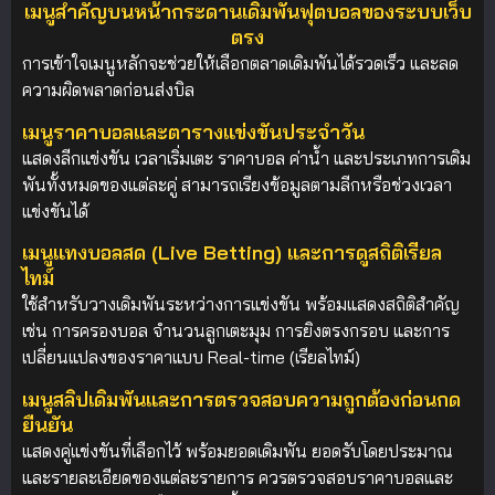
เมนูสำคัญบนหน้ากระดานเดิมพันฟุตบอลของระบบเว็บ
ตรง
การเข้าใจเมนูหลักจะช่วยให้เลือกตลาดเดิมพันได้รวดเร็ว และลด
ความผิดพลาดก่อนส่งบิล
เมนูราคาบอลและตารางแข่งขันประจำวัน
แสดงลีกแข่งขัน เวลาเริ่มเตะ ราคาบอล ค่าน้ำ และประเภทการเดิม
พันทั้งหมดของแต่ละคู่ สามารถเรียงข้อมูลตามลีกหรือช่วงเวลา
แข่งขันได้
เมนูแทงบอลสด (Live Betting) และการดูสถิติเรียล
ไทม์
ใช้สำหรับวางเดิมพันระหว่างการแข่งขัน พร้อมแสดงสถิติสำคัญ
เช่น การครองบอล จำนวนลูกเตะมุม การยิงตรงกรอบ และการ
เปลี่ยนแปลงของราคาแบบ Real-time (เรียลไทม์)
เมนูสลิปเดิมพันและการตรวจสอบความถูกต้องก่อนกด
ยืนยัน
แสดงคู่แข่งขันที่เลือกไว้ พร้อมยอดเดิมพัน ยอดรับโดยประมาณ
และรายละเอียดของแต่ละรายการ ควรตรวจสอบราคาบอลและ