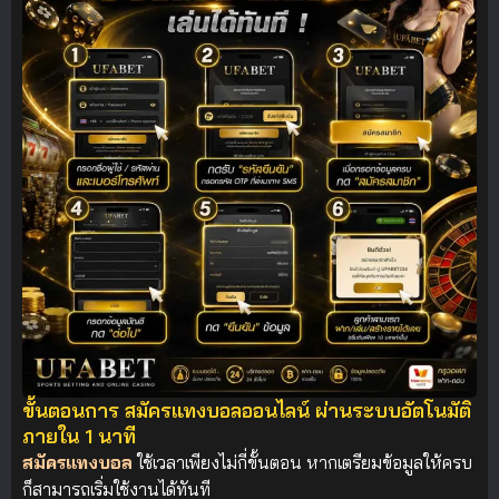
ขั้นตอนการ สมัครแทงบอลออนไลน์ ผ่านระบบอัตโนมัติ
ภายใน 1 นาที
สมัครแทงบอล
ใช้เวลาเพียงไม่กี่ขั้นตอน หากเตรียมข้อมูลให้ครบ
ก็สามารถเริ่มใช้งานได้ทันที