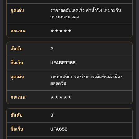
ราคาสดอัปเดตเร็ว ค่าน้ำนิ่ง เหมาะกับ
การแทงบอลสด
★★★★★
2
UFABET168
ระบบเสถียร รองรับการเดิมพันต่อเนื่อง
ตลอดวัน
★★★★★
3
UFA656