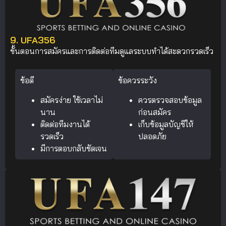
9. UFA356
ขั้นตอนการสมัครและการติดต่อทีมดูแลระบบทำได้สะดวกรวดเร็ว
ข้อดี
ข้อควรระวัง
สมัครง่าย ใช้เวลาไม่
ควรตรวจสอบข้อมูล
นาน
ก่อนสมัคร
ติดต่อทีมงานได้
เก็บข้อมูลบัญชีให้
รวดเร็ว
ปลอดภัย
มีการตอบกลับชัดเจน