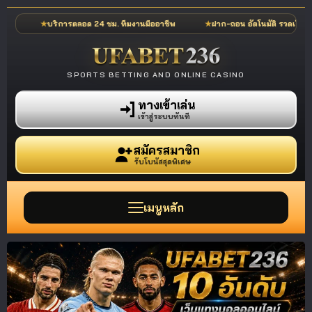
บริการตลอด 24 ชม. ทีมงานมืออาชีพ
ฝาก-ถอน อัตโนมัติ รวดเร็วภายในไม่กี่วินา
SPORTS BETTING AND ONLINE CASINO
ทางเข้าเล่น
เข้าสู่ระบบทันที
สมัครสมาชิก
รับโบนัสสุดพิเศษ
เมนูหลัก
รีวิวเว็บแทงบอลออนไลน์
10 อันดับ เว็บตรงไม่ผ่าน