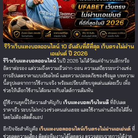
เอเย่นต์ มั่นคงปลอดภัย
จ่ายจริงทุกบิล
รีวิวเว็บแทงบอลออนไลน์ 10 อันดับที่ดีที่สุด เว็บตรงไม่ผ่าน
เอเย่นต์ ปี 2026
รีวิวเว็บแทงบอลออนไลน์
ในปี 2026 ไม่ได้วัดแค่จำนวนลีกหรือ
อัตราต่อรอง แต่รวมถึงความเร็วฝาก-ถอน ความเสถียรระหว่างแข่ง
การอัปเดตราคาแบบเรียลไทม์ และความปลอดภัยของข้อมูล บทความ
นี้สรุปผลจากการใช้งานจริง พร้อมเปรียบเทียบจุดเด่นแต่ละเว็บ เพื่อ
ช่วยให้เลือกใช้งานได้เหมาะกับสไตล์การเดิมพัน
ผู้ใช้งานยุคนี้ให้ความสำคัญกับ
เว็บแทงบอลเว็บไหนดี
ที่อัปเดต
ราคาเร็ว ระบบไม่หน่วงช่วงคนเล่นเยอะ และใช้งานผ่านมือถือได้ลื่น
โดยไม่ต้องติดตั้งแอป
อีกปัจจัยสำคัญคือ
เว็บแทงบอลออนไลน์เว็บตรงไม่ผ่านเอเย่นต์
ที่
ช่วยลดความเสี่ยง ติดต่อทีมงานได้โดยตรง ตรวจสอบรายการได้ง่าย