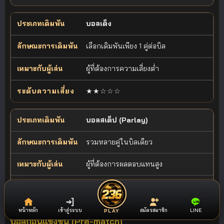
บอลเต็ง
เลือกเดิมพันเพียง 1 คู่ต่อบิล
ผู้ที่ต้องการความเสี่ยงต่ำ
★★☆☆☆
บอลสเต็ป (Parlay)
รวมหลายคู่ในบิลเดียว
ผู้ที่ต้องการผลตอบแทนสูง
★★★★★
หน้าหลัก
เข้าสู่ระบบ
สมัครสมาชิก
LINE
PLAY
บอลก่อนแข่งขัน (Pre-match)