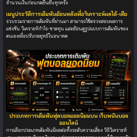
จำนวนเงินก่อนกดยืนยันทุกครั้ง
เมนูประวัติการเดิมพันย้อนหลังเพื่อวิเคราะห์ผลได้-เสีย
รวบรวมรายการเดิมพันที่ผ่านมา สามารถใช้ตรวจสอบผลการ
แข่งขัน วิเคราะห์กำไร-ขาดทุน และย้อนดูรูปแบบการเดิมพันของ
ตนเองเพื่อปรับกลยุทธ์ในอนาคต
ประเภทการเดิมพันฟุตบอลยอดนิยมบน เว็บพนันบอล
ออนไลน์
การเลือกประเภทเดิมพันมีผลต่อทั้งระดับความเสี่ยง วิธีวิเคราะห์