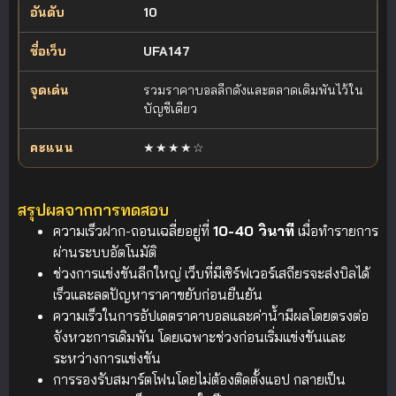
10
UFA147
รวมราคาบอลลีกดังและตลาดเดิมพันไว้ใน
บัญชีเดียว
★★★★☆
สรุปผลจากการทดสอบ
ความเร็วฝาก-ถอนเฉลี่ยอยู่ที่
10-40 วินาที
เมื่อทำรายการ
ผ่านระบบอัตโนมัติ
ช่วงการแข่งขันลีกใหญ่ เว็บที่มีเซิร์ฟเวอร์เสถียรจะส่งบิลได้
เร็วและลดปัญหาราคาขยับก่อนยืนยัน
ความเร็วในการอัปเดตราคาบอลและค่าน้ำมีผลโดยตรงต่อ
จังหวะการเดิมพัน โดยเฉพาะช่วงก่อนเริ่มแข่งขันและ
ระหว่างการแข่งขัน
การรองรับสมาร์ตโฟนโดยไม่ต้องติดตั้งแอป กลายเป็น