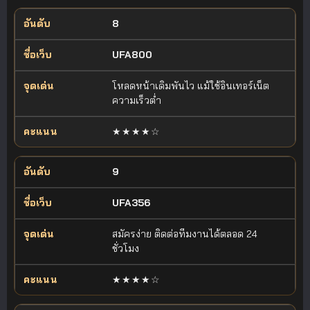
8
UFA800
โหลดหน้าเดิมพันไว แม้ใช้อินเทอร์เน็ต
ความเร็วต่ำ
★★★★☆
9
UFA356
สมัครง่าย ติดต่อทีมงานได้ตลอด 24
ชั่วโมง
★★★★☆