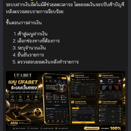
ระบบฝากเงินอัตโนมัติช่วยลดเวลารอ โดยยอดเงินจะปรับเข้าบัญชี
หลังตรวจสอบรายการเรียบร้อย
ขั้นตอนการฝากเงิน
เข้าสู่เมนูฝากเงิน
เลือกช่องทางที่ต้องการ
ระบุจำนวนเงิน
ยืนยันรายการ
ตรวจสอบยอดเงินหลังทำรายการ