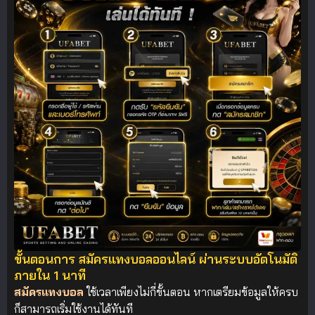
ขั้นตอนการ สมัครแทงบอลออนไลน์ ผ่านระบบอัตโนมัติ
ภายใน 1 นาที
สมัครแทงบอล
ใช้เวลาเพียงไม่กี่ขั้นตอน หากเตรียมข้อมูลให้ครบ
ก็สามารถเริ่มใช้งานได้ทันที