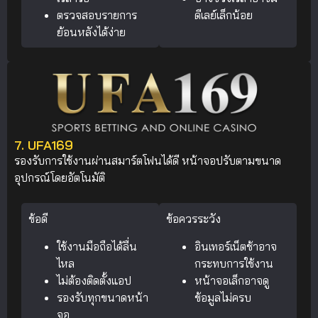
ตรวจสอบรายการ
ดีเลย์เล็กน้อย
ย้อนหลังได้ง่าย
7. UFA169
รองรับการใช้งานผ่านสมาร์ตโฟนได้ดี หน้าจอปรับตามขนาด
อุปกรณ์โดยอัตโนมัติ
ข้อดี
ข้อควรระวัง
ใช้งานมือถือได้ลื่น
อินเทอร์เน็ตช้าอาจ
ไหล
กระทบการใช้งาน
ไม่ต้องติดตั้งแอป
หน้าจอเล็กอาจดู
รองรับทุกขนาดหน้า
ข้อมูลไม่ครบ
จอ