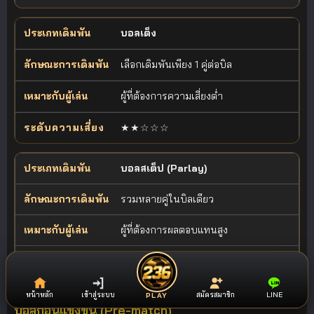
บอลเต็ง
เลือกเดิมพันเพียง 1 คู่ต่อบิล
ผู้ที่ต้องการความเสี่ยงต่ำ
★★☆☆☆
บอลสเต็ป (Parlay)
รวมหลายคู่ในบิลเดียว
ผู้ที่ต้องการผลตอบแทนสูง
★★★★★
หน้าหลัก
เข้าสู่ระบบ
สมัครสมาชิก
LINE
PLAY
บอลก่อนแข่งขัน (Pre-match)