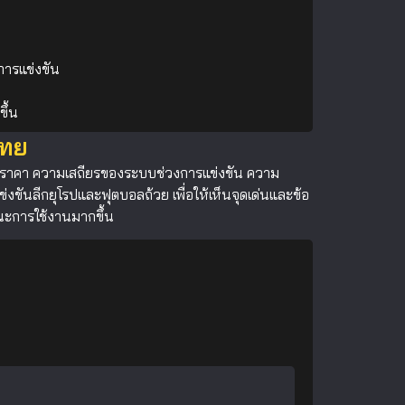
การแข่งขัน
ึ้น
ไทย
เดตราคา ความเสถียรของระบบช่วงการแข่งขัน ความ
งขันลีกยุโรปและฟุตบอลถ้วย เพื่อให้เห็นจุดเด่นและข้อ
ณะการใช้งานมากขึ้น