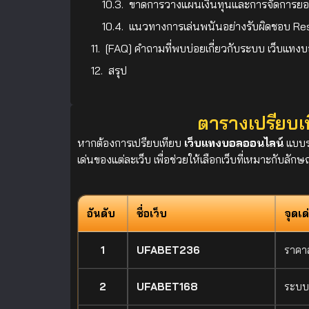
ขาดการวางแผนเงินทุนและการจัดการยอด
แนวทางการเล่นพนันอย่างรับผิดชอบ Re
[FAQ] คำถามที่พบบ่อยเกี่ยวกับระบบ เว็บแทง
สรุป
ตารางเปรียบเท
หากต้องการเปรียบเทียบ
เว็บแทงบอลออนไลน์
แบบร
เด่นของแต่ละเว็บ เพื่อช่วยให้เลือกเว็บที่เหมาะกับลัก
อันดับ
ชื่อเว็บ
จุดเ
1
UFABET236
ราคาส
2
UFABET168
ระบบเ