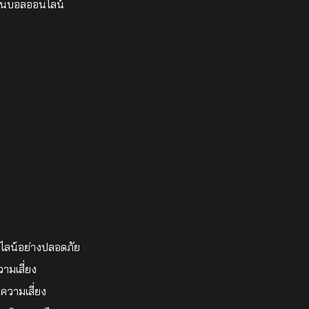
ันบอลออนไลน์
ไลน์อย่างปลอดภัย
วามเสี่ยง
ความเสี่ยง