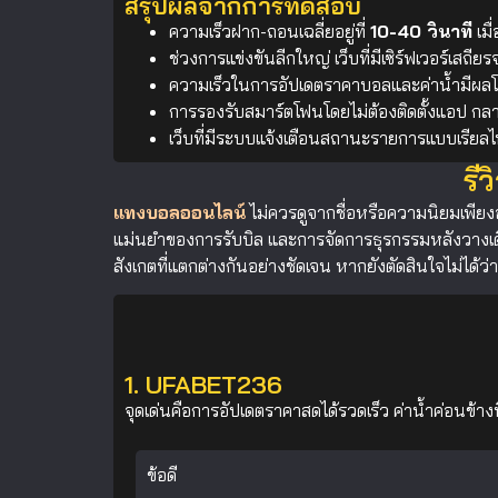
สรุปผลจากการทดสอบ
ความเร็วฝาก-ถอนเฉลี่ยอยู่ที่
10-40 วินาที
เมื
ช่วงการแข่งขันลีกใหญ่ เว็บที่มีเซิร์ฟเวอร์เสถ
ความเร็วในการอัปเดตราคาบอลและค่าน้ำมีผลโด
การรองรับสมาร์ตโฟนโดยไม่ต้องติดตั้งแอป 
เว็บที่มีระบบแจ้งเตือนสถานะรายการแบบเรียล
รี
แทงบอลออนไลน์
ไม่ควรดูจากชื่อหรือความนิยมเพีย
แม่นยำของการรับบิล และการจัดการธุรกรรมหลังวางเดิมพ
สังเกตที่แตกต่างกันอย่างชัดเจน หากยังตัดสินใจไม่ได้ว่
1. UFABET236
จุดเด่นคือการอัปเดตราคาสดได้รวดเร็ว ค่าน้ำค่อนข้
ข้อดี