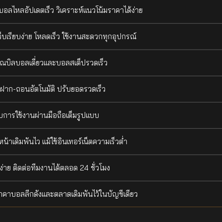
อลไหลอัปเดตเร็ว วิเคราะห์แนวโน้มราคาได้ง่าย
ว็บเรียบง่าย โหลดเร็ว ใช้งานสะดวกทุกอุปกรณ์
ณบิลบอลเดี่ยวและบอลสเต็ปรวดเร็ว
าก-ถอนอัตโนมัติ ปรับยอดรวดเร็ว
บการใช้งานผ่านมือถือเต็มรูปแบบ
น้าเดิมพันไว แม้ใช้อินเทอร์เน็ตความเร็วต่ำ
ง่าย ติดต่อทีมงานได้ตลอด 24 ชั่วโมง
คาบอลลีกดังและตลาดเดิมพันไว้ในบัญชีเดียว