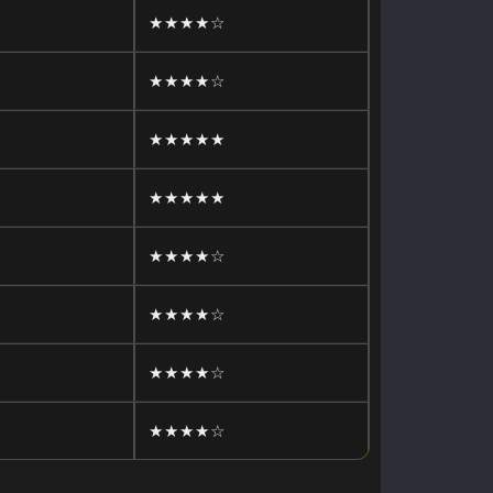
★★★★☆
★★★★☆
★★★★★
★★★★★
★★★★☆
★★★★☆
★★★★☆
★★★★☆