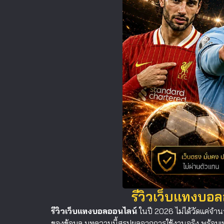
รีวิวเว็บแทงบอลอ
รีวิวเว็บแทงบอลออนไลน์
ในปี 2026 ไม่ได้วัดแค่จำ
ของข้อมูล บทความนี้สรุปผลจากการใช้งานจริง พร้อมเปรี