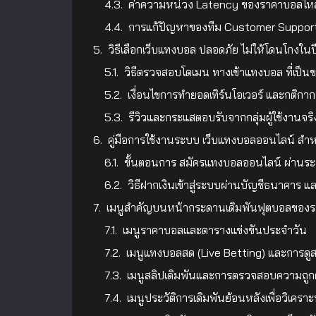
ค่าความหน่วง Latency ของราคาบอลไหล
การแก้ปัญหาของทีม Customer Suppor
วิธีเลือกเว็บแทงบอล ปลอดภัย ไม่ให้โดนโกงใน
วิธีตรวจสอบโดเมน ทางเข้าแทงบอล ที่เป็น
เงื่อนไขการทำยอดเทิร์นโอเวอร์ และกติกาก
รีวิวและกระแสตอบรับจากกลุ่มผู้ใช้งานจร
คู่มือการใช้งานระบบ เว็บแทงบอลออนไลน์ สำหรับ
ขั้นตอนการ สมัครแทงบอลออนไลน์ ผ่านระบ
วิธีฝากเงินเข้าสู่ระบบผ่านบัญชีธนาคาร
เมนูสำคัญบนหน้ากระดานเดิมพันฟุตบอลของร
เมนูราคาบอลและตารางแข่งขันประจำวัน
เมนูแทงบอลสด (Live Betting) และการดูสถิ
เมนูสลิปเดิมพันและการตรวจสอบความถูกต
เมนูประวัติการเดิมพันย้อนหลังเพื่อวิเคราะห