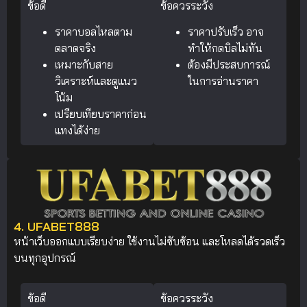
ข้อดี
ข้อควรระวัง
ราคาบอลไหลตาม
ราคาปรับเร็ว อาจ
ตลาดจริง
ทำให้กดบิลไม่ทัน
เหมาะกับสาย
ต้องมีประสบการณ์
วิเคราะห์และดูแนว
ในการอ่านราคา
โน้ม
เปรียบเทียบราคาก่อน
แทงได้ง่าย
4. UFABET888
หน้าเว็บออกแบบเรียบง่าย ใช้งานไม่ซับซ้อน และโหลดได้รวดเร็ว
บนทุกอุปกรณ์
ข้อดี
ข้อควรระวัง