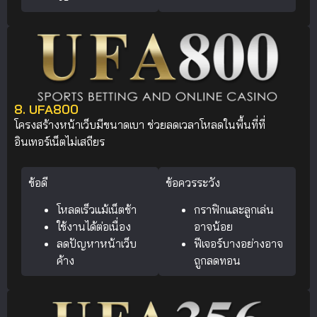
8. UFA800
โครงสร้างหน้าเว็บมีขนาดเบา ช่วยลดเวลาโหลดในพื้นที่ที่
อินเทอร์เน็ตไม่เสถียร
ข้อดี
ข้อควรระวัง
โหลดเร็วแม้เน็ตช้า
กราฟิกและลูกเล่น
ใช้งานได้ต่อเนื่อง
อาจน้อย
ลดปัญหาหน้าเว็บ
ฟีเจอร์บางอย่างอาจ
ค้าง
ถูกลดทอน