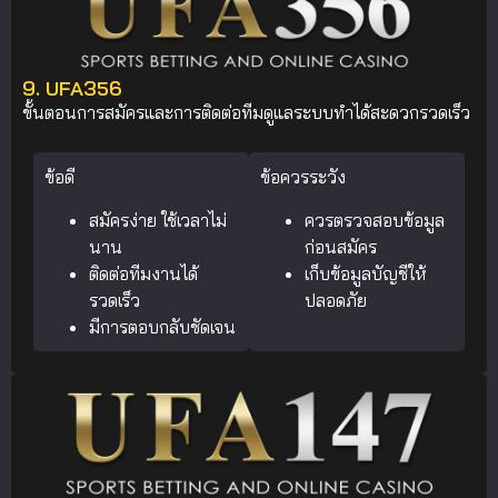
9. UFA356
ขั้นตอนการสมัครและการติดต่อทีมดูแลระบบทำได้สะดวกรวดเร็ว
ข้อดี
ข้อควรระวัง
สมัครง่าย ใช้เวลาไม่
ควรตรวจสอบข้อมูล
นาน
ก่อนสมัคร
ติดต่อทีมงานได้
เก็บข้อมูลบัญชีให้
รวดเร็ว
ปลอดภัย
มีการตอบกลับชัดเจน