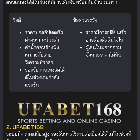
ตอบสนองได้ดีในช่วงที่มีการเดิมพันพร้อมกันจำนวนมาก
ข้อดี
ข้อควรระวัง
ราคาบอลอัปเดตเร็ว
ราคามีการเปลี่ยนเร็ว
ค่าความหน่วงต่ำ
อาจต้องตัดสินใจไว
ค่าน้ำค่อนข้างนิ่ง
ผู้เล่นใหม่อาจตาม
เหมาะกับสาย
จังหวะราคาไม่ทัน
วิเคราะห์ราคา
รองรับการแทงสดได้
ดีในช่วงเกมกำลัง
แข่งขัน
2. UFABET168
ระบบมีความเสถียรสูง รองรับการใช้งานต่อเนื่องได้ดี แม้ในช่วงที่