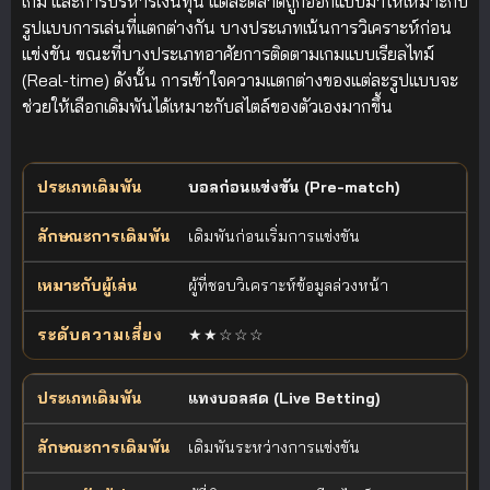
เกม และการบริหารเงินทุน แต่ละตลาดถูกออกแบบมาให้เหมาะกับ
รูปแบบการเล่นที่แตกต่างกัน บางประเภทเน้นการวิเคราะห์ก่อน
แข่งขัน ขณะที่บางประเภทอาศัยการติดตามเกมแบบเรียลไทม์
(Real-time) ดังนั้น การเข้าใจความแตกต่างของแต่ละรูปแบบจะ
ช่วยให้เลือกเดิมพันได้เหมาะกับสไตล์ของตัวเองมากขึ้น
ตารางเปรียบเทียบประเภทการเดิมพันฟุตบอล ลักษณะการเดิมพัน ผู้เล่นท
บอลก่อนแข่งขัน (Pre-match)
ประเภทเดิมพัน
ลักษณะการเดิมพัน
เหมาะกับผู้เล่น
เดิมพันก่อนเริ่มการแข่งขัน
ผู้ที่ชอบวิเคราะห์ข้อมูลล่วงหน้า
★★☆☆☆
แทงบอลสด (Live Betting)
เดิมพันระหว่างการแข่งขัน