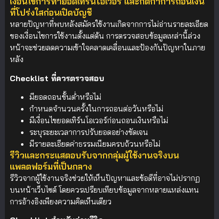
เงื่อนไขการทำยอดเทิร์นโอเวอร์ และกติกาการถอนเงิน
ที่โปร่งใสก่อนเปิดบัญชี
หลายปัญหาที่พบหลังสมัครใช้งานเกิดจากการไม่อ่านรายละเอียด
ของเงื่อนไขการใช้งานตั้งแต่ต้น การตรวจสอบข้อมูลเหล่านี้ล่วง
หน้าจะช่วยลดความเข้าใจคลาดเคลื่อนและป้องกันปัญหาในภาย
หลัง
Checklist ที่ควรตรวจสอบ
มียอดถอนขั้นต่ำหรือไม่
กำหนดจำนวนครั้งในการถอนต่อวันหรือไม่
มีเงื่อนไขยอดเทิร์นโอเวอร์ก่อนถอนเงินหรือไม่
ระบุระยะเวลาการปรับยอดอย่างชัดเจน
มีรายละเอียดค่าธรรมเนียมครบถ้วนหรือไม่
รีวิวและกระแสตอบรับจากกลุ่มผู้ใช้งานจริงบน
แพลตฟอร์มที่เป็นกลาง
รีวิวจากผู้ใช้งานจริงช่วยให้เห็นปัญหาและข้อดีที่อาจไม่ปรากฏ
บนหน้าเว็บไซต์ โดยควรเปรียบเทียบข้อมูลจากหลายแหล่งแทน
การอ้างอิงเพียงความคิดเห็นเดียว