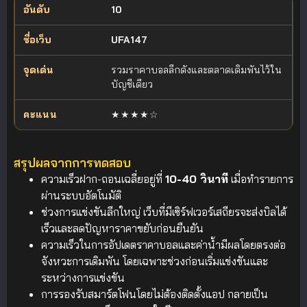
10
UFA147
รวมราคาบอลลีกดังและตลาดเดิมพันไว้ใน
บัญชีเดียว
★★★★☆
สรุปผลจากการทดสอบ
ความเร็วฝาก-ถอนเฉลี่ยอยู่ที่
10-40 วินาที
เมื่อทำรายการ
ผ่านระบบอัตโนมัติ
ช่วงการแข่งขันลีกใหญ่ เว็บที่มีเซิร์ฟเวอร์เสถียรจะส่งบิลได้
เร็วและลดปัญหาราคาขยับก่อนยืนยัน
ความเร็วในการอัปเดตราคาบอลและค่าน้ำมีผลโดยตรงต่อ
จังหวะการเดิมพัน โดยเฉพาะช่วงก่อนเริ่มแข่งขันและ
ระหว่างการแข่งขัน
การรองรับสมาร์ตโฟนโดยไม่ต้องติดตั้งแอป กลายเป็น