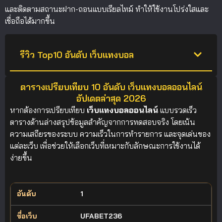
และติดตามสถานะฝาก-ถอนแบบเรียลไทม์ ทำให้ใช้งานโปร่งใสและ
เชื่อถือได้มากขึ้น
รีวิว Top10 อันดับ เว็บแทงบอล
ตารางเปรียบเทียบ 10 อันดับ เว็บแทงบอลออนไลน์
อัปเดตล่าสุด 2026
หากต้องการเปรียบเทียบ
เว็บแทงบอลออนไลน์
แบบรวดเร็ว
ตารางด้านล่างสรุปข้อมูลสำคัญจากการทดสอบจริง โดยเน้น
ความเสถียรของระบบ ความเร็วในการทำรายการ และจุดเด่นของ
แต่ละเว็บ เพื่อช่วยให้เลือกเว็บที่เหมาะกับลักษณะการใช้งานได้
ง่ายขึ้น
1
อันดับ
ชื่อเว็บ
จุดเด่นจากการทดสอบจริง
คะแนน
UFABET236