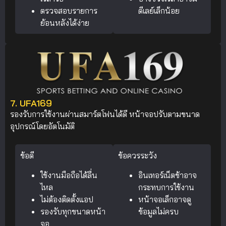
ตรวจสอบรายการ
ดีเลย์เล็กน้อย
ย้อนหลังได้ง่าย
7. UFA169
รองรับการใช้งานผ่านสมาร์ตโฟนได้ดี หน้าจอปรับตามขนาด
อุปกรณ์โดยอัตโนมัติ
ข้อดี
ข้อควรระวัง
ใช้งานมือถือได้ลื่น
อินเทอร์เน็ตช้าอาจ
ไหล
กระทบการใช้งาน
ไม่ต้องติดตั้งแอป
หน้าจอเล็กอาจดู
รองรับทุกขนาดหน้า
ข้อมูลไม่ครบ
จอ