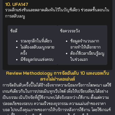
10. UFA147
รวมลีกแข่งขันและตลาดเดิมพันไว้ในบัญชีเดียว ช่วยลดขั้นตอนใน
การสลับเมนู
ข้อดี
ข้อควรระวัง
รวมทุกลีกในที่เดียว
ข้อมูลจำนวนมาก
ไม่ต้องสลับเมนูหลาย
อาจทำให้เลือกยาก
ครั้ง
ต้องใช้เวลาเรียนรู้เมนู
มีข้อมูลก่อนแข่งครบ
ในช่วงแรก
Review Methodology การจัดอันดับ 10 แทงบอลเว็บ
ตรงไม่ผ่านเอเย่นต์
การจัดอันดับครั้งนี้ไม่ได้อ้างอิงจากความนิยมหรือการโฆษณา แต่ใช้
เกณฑ์เดียวกันในการประเมินทุกเว็บไซต์ เพื่อให้เปรียบเทียบได้อย่าง
เป็นธรรม เน้นปัจจัยที่ผู้ใช้งานพบได้จริงระหว่างใช้งาน ตั้งแต่ความ
ปลอดภัยของระบบ ความเร็วของธุรกรรม ความแม่นยำของราคา
บอล ไปจนถึงคุณภาพของการให้บริการหลังการใช้งาน โดยใช้เกณฑ์