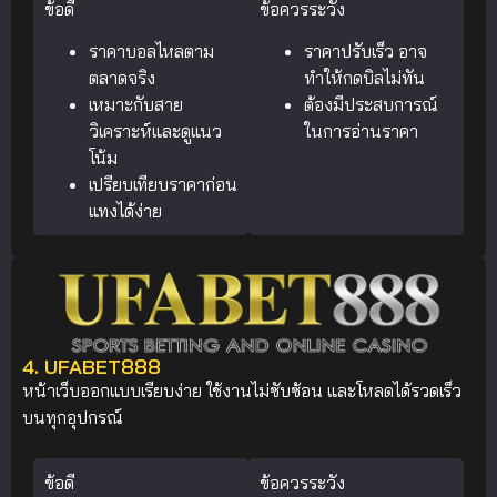
ข้อดี
ข้อควรระวัง
ราคาบอลไหลตาม
ราคาปรับเร็ว อาจ
ตลาดจริง
ทำให้กดบิลไม่ทัน
เหมาะกับสาย
ต้องมีประสบการณ์
วิเคราะห์และดูแนว
ในการอ่านราคา
โน้ม
เปรียบเทียบราคาก่อน
แทงได้ง่าย
4. UFABET888
หน้าเว็บออกแบบเรียบง่าย ใช้งานไม่ซับซ้อน และโหลดได้รวดเร็ว
บนทุกอุปกรณ์
ข้อดี
ข้อควรระวัง