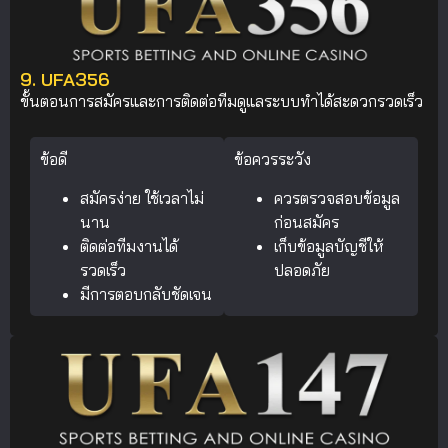
9. UFA356
ขั้นตอนการสมัครและการติดต่อทีมดูแลระบบทำได้สะดวกรวดเร็ว
ข้อดี
ข้อควรระวัง
สมัครง่าย ใช้เวลาไม่
ควรตรวจสอบข้อมูล
นาน
ก่อนสมัคร
ติดต่อทีมงานได้
เก็บข้อมูลบัญชีให้
รวดเร็ว
ปลอดภัย
มีการตอบกลับชัดเจน