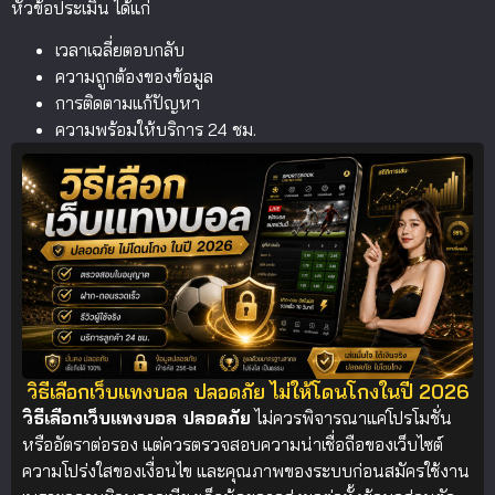
หัวข้อประเมิน ได้แก่
เวลาเฉลี่ยตอบกลับ
ความถูกต้องของข้อมูล
การติดตามแก้ปัญหา
ความพร้อมให้บริการ 24 ชม.
วิธีเลือกเว็บแทงบอล ปลอดภัย ไม่ให้โดนโกงในปี 2026
วิธีเลือกเว็บแทงบอล ปลอดภัย
ไม่ควรพิจารณาแค่โปรโมชั่น
หรืออัตราต่อรอง แต่ควรตรวจสอบความน่าเชื่อถือของเว็บไซต์
ความโปร่งใสของเงื่อนไข และคุณภาพของระบบก่อนสมัครใช้งาน