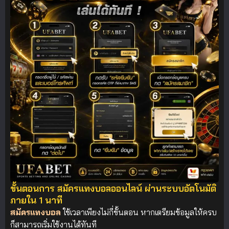
ขั้นตอนการ สมัครแทงบอลออนไลน์ ผ่านระบบอัตโนมัติ
ภายใน 1 นาที
สมัครแทงบอล
ใช้เวลาเพียงไม่กี่ขั้นตอน หากเตรียมข้อมูลให้ครบ
ก็สามารถเริ่มใช้งานได้ทันที