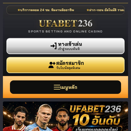
บริการตลอด 24 ชม. ทีมงานมืออาชีพ
ฝาก-ถอน อัตโนมัติ รวดเร็วภายในไม่กี่วินา
SPORTS BETTING AND ONLINE CASINO
ทางเข้าเล่น
เข้าสู่ระบบทันที
สมัครสมาชิก
รับโบนัสสุดพิเศษ
เมนูหลัก
รีวิวเว็บแทงบอลออนไลน์
10 อันดับ เว็บตรงไม่ผ่าน