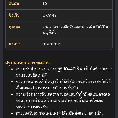
10
UFA147
รวมราคาบอลลีกดังและตลาดเดิมพันไว้ใน
บัญชีเดียว
★★★★☆
สรุปผลจากการทดสอบ
ความเร็วฝาก-ถอนเฉลี่ยอยู่ที่
10-40 วินาที
เมื่อทำรายการ
ผ่านระบบอัตโนมัติ
ช่วงการแข่งขันลีกใหญ่ เว็บที่มีเซิร์ฟเวอร์เสถียรจะส่งบิลได้
เร็วและลดปัญหาราคาขยับก่อนยืนยัน
ความเร็วในการอัปเดตราคาบอลและค่าน้ำมีผลโดยตรงต่อ
จังหวะการเดิมพัน โดยเฉพาะช่วงก่อนเริ่มแข่งขันและ
ระหว่างการแข่งขัน
การรองรับสมาร์ตโฟนโดยไม่ต้องติดตั้งแอป กลายเป็น