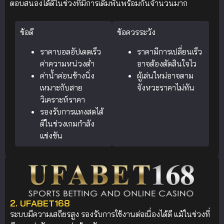
ตอบสนองได้ดีในช่วงที่มีการเดิมพันพร้อมกันจำนวนมาก
ข้อดี
ข้อควรระวัง
ราคาบอลอัปเดตเร็ว
ราคามีการเปลี่ยนเร็ว
ค่าความหน่วงต่ำ
อาจต้องตัดสินใจไว
ค่าน้ำค่อนข้างนิ่ง
ผู้เล่นใหม่อาจตาม
เหมาะกับสาย
จังหวะราคาไม่ทัน
วิเคราะห์ราคา
รองรับการแทงสดได้
ดีในช่วงเกมกำลัง
แข่งขัน
2. UFABET168
ระบบมีความเสถียรสูง รองรับการใช้งานต่อเนื่องได้ดี แม้ในช่วงที่