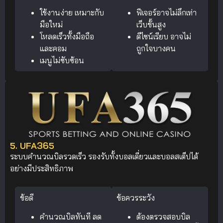
ใช้งานง่าย เหมาะกับ
ฟีเจอร์อาจไม่ลึกเท่า
มือใหม่
เว็บขั้นสูง
โหลดเร็วทั้งมือถือ
ดีไซน์เรียบ อาจไม่
และคอม
ถูกใจบางคน
เมนูไม่ซับซ้อน
5. UFA365
ระบบคำนวณบิลรวดเร็ว รองรับทั้งบอลเดี่ยวและบอลสเต็ปได้
อย่างมีประสิทธิภาพ
ข้อดี
ข้อควรระวัง
คำนวณบิลทันที ลด
ต้องตรวจสอบบิล