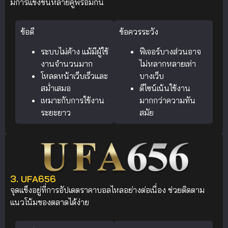
มีการแข่งขันหลายคู่พร้อมกัน
ข้อดี
ข้อควรระวัง
ระบบไม่ค้าง แม้มีผู้ใช้
ฟีเจอร์บางส่วนอาจ
งานจำนวนมาก
ไม่หลากหลายเท่า
โหลดหน้าเว็บเร็วและ
บางเว็บ
สม่ำเสมอ
ดีไซน์เน้นใช้งาน
เหมาะกับการใช้งาน
มากกว่าความทัน
ระยะยาว
สมัย
3. UFA656
จุดแข็งอยู่ที่การอัปเดตราคาบอลไหลอย่างต่อเนื่อง ช่วยติดตาม
แนวโน้มของตลาดได้ง่าย