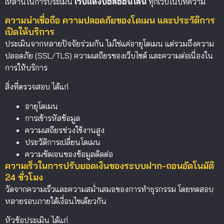
เหล่านี้ในการประเมิน
เว็บแทงบอลออนไลน์
ทุกเว็บในบทความ
ความน่าเชื่อถือ ความปลอดภัยของโดเมน และประวัติการ
เปิดให้บริการ
ประเมินจากหลายปัจจัยร่วมกัน ไม่ใช่แค่อายุโดเมน แต่รวมถึงความ
ปลอดภัย (SSL/TLS) ความเสถียรของเว็บไซต์ และความต่อเนื่องใน
การให้บริการ
สิ่งที่ตรวจสอบ ได้แก่
อายุโดเมน
การเข้ารหัสข้อมูล
ความเสถียรช่วงใช้งานสูง
ประวัติการเปลี่ยนโดเมน
ความชัดเจนของข้อมูลติดต่อ
ความเร็วในการปรับยอดเงินของระบบฝาก-ถอนอัตโนมัติ
24 ชั่วโมง
วัดจากความเร็วและความสม่ำเสมอของการทำธุรกรรม โดยทดสอบ
หลายรอบภายใต้เงื่อนไขเดียวกัน
หัวข้อประเมิน ได้แก่