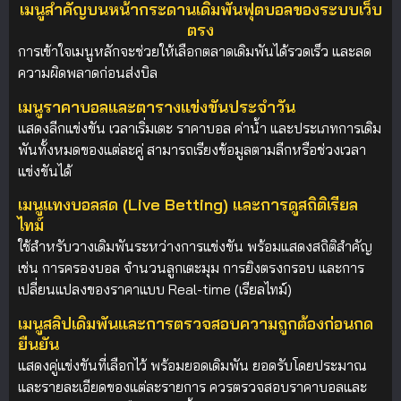
เมนูสำคัญบนหน้ากระดานเดิมพันฟุตบอลของระบบเว็บ
ตรง
การเข้าใจเมนูหลักจะช่วยให้เลือกตลาดเดิมพันได้รวดเร็ว และลด
ความผิดพลาดก่อนส่งบิล
เมนูราคาบอลและตารางแข่งขันประจำวัน
แสดงลีกแข่งขัน เวลาเริ่มเตะ ราคาบอล ค่าน้ำ และประเภทการเดิม
พันทั้งหมดของแต่ละคู่ สามารถเรียงข้อมูลตามลีกหรือช่วงเวลา
แข่งขันได้
เมนูแทงบอลสด (Live Betting) และการดูสถิติเรียล
ไทม์
ใช้สำหรับวางเดิมพันระหว่างการแข่งขัน พร้อมแสดงสถิติสำคัญ
เช่น การครองบอล จำนวนลูกเตะมุม การยิงตรงกรอบ และการ
เปลี่ยนแปลงของราคาแบบ Real-time (เรียลไทม์)
เมนูสลิปเดิมพันและการตรวจสอบความถูกต้องก่อนกด
ยืนยัน
แสดงคู่แข่งขันที่เลือกไว้ พร้อมยอดเดิมพัน ยอดรับโดยประมาณ
และรายละเอียดของแต่ละรายการ ควรตรวจสอบราคาบอลและ