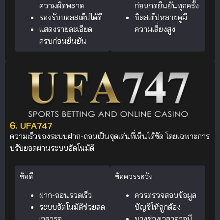
ความผิดพลาด
ก่อนกดยืนยันทุกครั้ง
รองรับบอลสเต็ปได้ดี
บิลสเต็ปหลายคู่มี
แสดงรายละเอียด
ความเสี่ยงสูง
ครบก่อนยืนยัน
6. UFA747
ความเร็วของระบบฝาก-ถอนเป็นจุดเด่นที่เห็นได้ชัด โดยเฉพาะการ
ปรับยอดผ่านระบบอัตโนมัติ
ข้อดี
ข้อควรระวัง
ฝาก-ถอนรวดเร็ว
ควรตรวจสอบข้อมูล
ระบบอัตโนมัติช่วยลด
บัญชีให้ถูกต้อง
เวลารอ
บางช่วงเวลาอาจมี