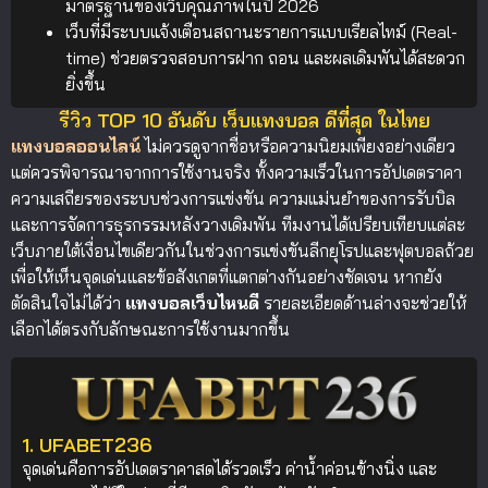
มาตรฐานของเว็บคุณภาพในปี 2026
เว็บที่มีระบบแจ้งเตือนสถานะรายการแบบเรียลไทม์ (Real-
time) ช่วยตรวจสอบการฝาก ถอน และผลเดิมพันได้สะดวก
ยิ่งขึ้น
รีวิว TOP 10 อันดับ เว็บแทงบอล ดีที่สุด ในไทย
แทงบอลออนไลน์
ไม่ควรดูจากชื่อหรือความนิยมเพียงอย่างเดียว
แต่ควรพิจารณาจากการใช้งานจริง ทั้งความเร็วในการอัปเดตราคา
ความเสถียรของระบบช่วงการแข่งขัน ความแม่นยำของการรับบิล
และการจัดการธุรกรรมหลังวางเดิมพัน ทีมงานได้เปรียบเทียบแต่ละ
เว็บภายใต้เงื่อนไขเดียวกันในช่วงการแข่งขันลีกยุโรปและฟุตบอลถ้วย
เพื่อให้เห็นจุดเด่นและข้อสังเกตที่แตกต่างกันอย่างชัดเจน หากยัง
ตัดสินใจไม่ได้ว่า
แทงบอลเว็บไหนดี
รายละเอียดด้านล่างจะช่วยให้
เลือกได้ตรงกับลักษณะการใช้งานมากขึ้น
1. UFABET236
จุดเด่นคือการอัปเดตราคาสดได้รวดเร็ว ค่าน้ำค่อนข้างนิ่ง และ