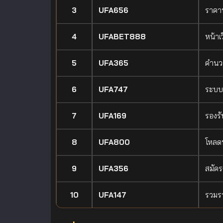
3
UFA656
ราคาบ
4
UFABET888
หน้าเ
5
UFA365
คำนว
6
UFA747
ระบบฝ
7
UFA169
รองรั
8
UFA800
โหลดห
9
UFA356
สมัคร
10
UFA147
รวมรา