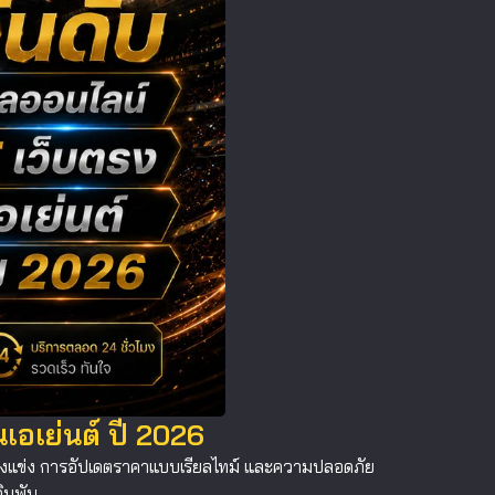
นเอเย่นต์ ปี 2026
างแข่ง การอัปเดตราคาแบบเรียลไทม์ และความปลอดภัย
ดิมพัน