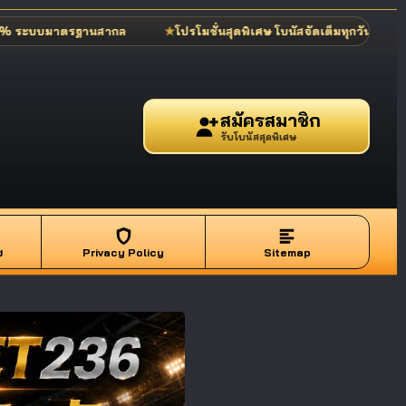
มาตรฐานสากล
โปรโมชั่นสุดพิเศษ โบนัสจัดเต็มทุกวัน
เว็บตร
สมัครสมาชิก
รับโบนัสสุดพิเศษ
ข
Privacy Policy
Sitemap
่านเอเย่นต์ มั่นคง