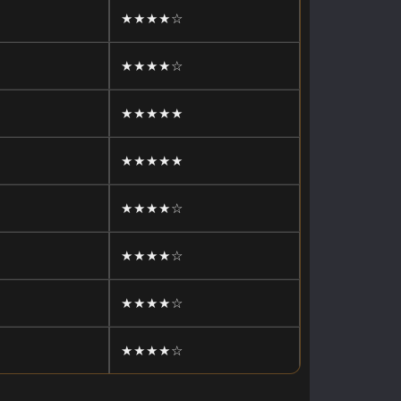
★★★★☆
★★★★☆
★★★★★
★★★★★
★★★★☆
★★★★☆
★★★★☆
★★★★☆