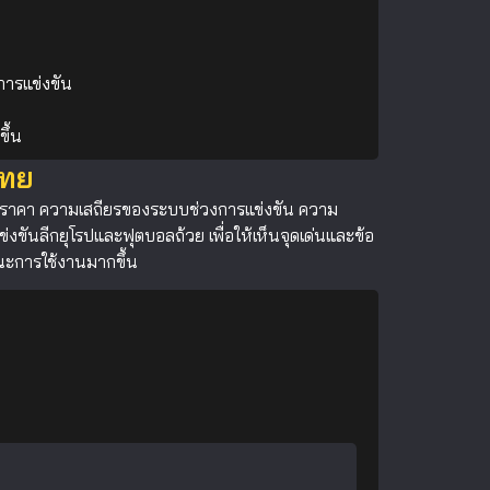
การแข่งขัน
ึ้น
ไทย
เดตราคา ความเสถียรของระบบช่วงการแข่งขัน ความ
งขันลีกยุโรปและฟุตบอลถ้วย เพื่อให้เห็นจุดเด่นและข้อ
ณะการใช้งานมากขึ้น