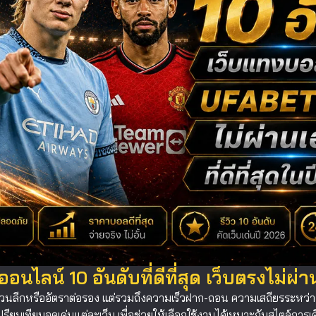
อนไลน์ 10 อันดับที่ดีที่สุด เว็บตรงไม่ผ่า
นวนลีกหรืออัตราต่อรอง แต่รวมถึงความเร็วฝาก-ถอน ความเสถียรระหว่
ยบเทียบจุดเด่นแต่ละเว็บ เพื่อช่วยให้เลือกใช้งานได้เหมาะกับสไตล์การเ