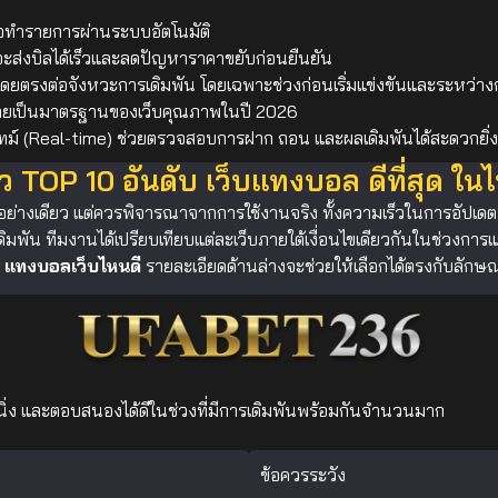
่อทำรายการผ่านระบบอัตโนมัติ
ียรจะส่งบิลได้เร็วและลดปัญหาราคาขยับก่อนยืนยัน
ยตรงต่อจังหวะการเดิมพัน โดยเฉพาะช่วงก่อนเริ่มแข่งขันและระหว่าง
กลายเป็นมาตรฐานของเว็บคุณภาพในปี 2026
ไทม์ (Real-time) ช่วยตรวจสอบการฝาก ถอน และผลเดิมพันได้สะดวกยิ่งข
วิว TOP 10 อันดับ เว็บแทงบอล ดีที่สุด ใน
งอย่างเดียว แต่ควรพิจารณาจากการใช้งานจริง ทั้งความเร็วในการอัป
ัน ทีมงานได้เปรียบเทียบแต่ละเว็บภายใต้เงื่อนไขเดียวกันในช่วงการแข่
า
แทงบอลเว็บไหนดี
รายละเอียดด้านล่างจะช่วยให้เลือกได้ตรงกับลักษ
างนิ่ง และตอบสนองได้ดีในช่วงที่มีการเดิมพันพร้อมกันจำนวนมาก
ข้อควรระวัง