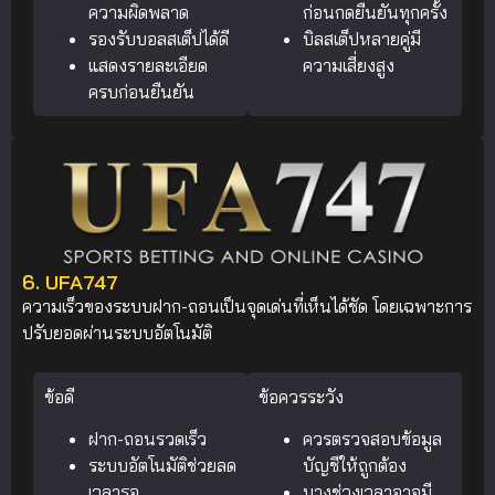
ความผิดพลาด
ก่อนกดยืนยันทุกครั้ง
รองรับบอลสเต็ปได้ดี
บิลสเต็ปหลายคู่มี
แสดงรายละเอียด
ความเสี่ยงสูง
ครบก่อนยืนยัน
6. UFA747
ความเร็วของระบบฝาก-ถอนเป็นจุดเด่นที่เห็นได้ชัด โดยเฉพาะการ
ปรับยอดผ่านระบบอัตโนมัติ
ข้อดี
ข้อควรระวัง
ฝาก-ถอนรวดเร็ว
ควรตรวจสอบข้อมูล
ระบบอัตโนมัติช่วยลด
บัญชีให้ถูกต้อง
เวลารอ
บางช่วงเวลาอาจมี