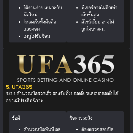
ใช้งานง่าย เหมาะกับ
ฟีเจอร์อาจไม่ลึกเท่า
มือใหม่
เว็บขั้นสูง
โหลดเร็วทั้งมือถือ
ดีไซน์เรียบ อาจไม่
และคอม
ถูกใจบางคน
เมนูไม่ซับซ้อน
5. UFA365
ระบบคำนวณบิลรวดเร็ว รองรับทั้งบอลเดี่ยวและบอลสเต็ปได้
อย่างมีประสิทธิภาพ
ข้อดี
ข้อควรระวัง
คำนวณบิลทันที ลด
ต้องตรวจสอบบิล