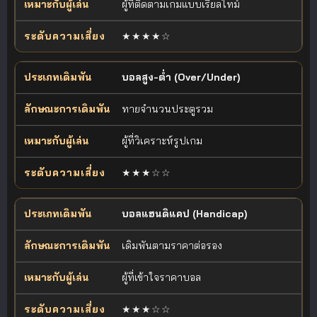
ผู้ที่ติดตามเกมแบบเรียลไทม์
★★★★☆
บอลสูง-ต่ำ (Over/Under)
ทายจำนวนประตูรวม
ผู้ที่วิเคราะห์รูปเกม
★★★☆☆
บอลแฮนดิแคป (Handicap)
เดิมพันตามราคาต่อรอง
ผู้ที่เข้าใจราคาบอล
★★★☆☆