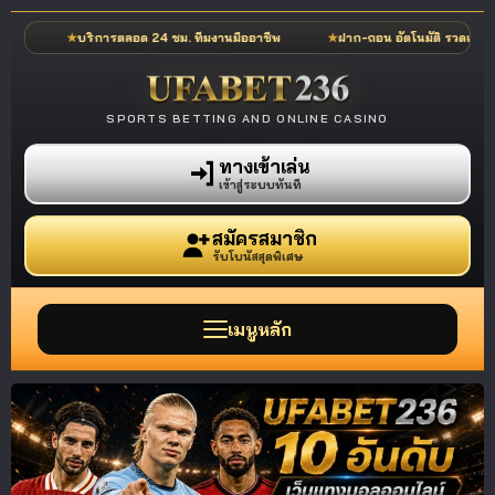
บริการตลอด 24 ชม. ทีมงานมืออาชีพ
ฝาก-ถอน อัตโนมัติ รวดเร็วภายในไม่กี่วิน
SPORTS BETTING AND ONLINE CASINO
ทางเข้าเล่น
เข้าสู่ระบบทันที
สมัครสมาชิก
รับโบนัสสุดพิเศษ
เมนูหลัก
รีวิวเว็บแทงบอลออนไลน์
10 อันดับ เว็บตรงไม่ผ่าน