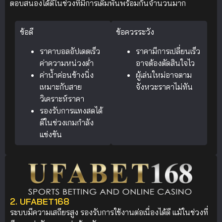
ตอบสนองได้ดีในช่วงที่มีการเดิมพันพร้อมกันจำนวนมาก
ข้อดี
ข้อควรระวัง
ราคาบอลอัปเดตเร็ว
ราคามีการเปลี่ยนเร็ว
ค่าความหน่วงต่ำ
อาจต้องตัดสินใจไว
ค่าน้ำค่อนข้างนิ่ง
ผู้เล่นใหม่อาจตาม
เหมาะกับสาย
จังหวะราคาไม่ทัน
วิเคราะห์ราคา
รองรับการแทงสดได้
ดีในช่วงเกมกำลัง
แข่งขัน
2. UFABET168
ระบบมีความเสถียรสูง รองรับการใช้งานต่อเนื่องได้ดี แม้ในช่วงที่