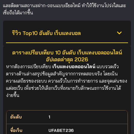
และติดตามสถานะฝาก-ถอนแบบเรียลไทม์ ทำให้ใช้งานโปร่งใสและ
เชื่อถือได้มากขึ้น
รีวิว Top10 อันดับ เว็บแทงบอล
ตารางเปรียบเทียบ 10 อันดับ เว็บแทงบอลออนไลน์
อัปเดตล่าสุด 2026
หากต้องการเปรียบเทียบ
เว็บแทงบอลออนไลน์
แบบรวดเร็ว
ตารางด้านล่างสรุปข้อมูลสำคัญจากการทดสอบจริง โดยเน้น
ความเสถียรของระบบ ความเร็วในการทำรายการ และจุดเด่นของ
แต่ละเว็บ เพื่อช่วยให้เลือกเว็บที่เหมาะกับลักษณะการใช้งานได้
ง่ายขึ้น
1
อันดับ
ชื่อเว็บ
จุดเด่นจากการทดสอบจริง
คะแนน
UFABET236