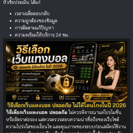
หัวข้อประเมิน ได้แก่
เวลาเฉลี่ยตอบกลับ
ความถูกต้องของข้อมูล
การติดตามแก้ปัญหา
ความพร้อมให้บริการ 24 ชม.
วิธีเลือกเว็บแทงบอล ปลอดภัย ไม่ให้โดนโกงในปี 2026
วิธีเลือกเว็บแทงบอล ปลอดภัย
ไม่ควรพิจารณาแค่โปรโมชั่น
หรืออัตราต่อรอง แต่ควรตรวจสอบความน่าเชื่อถือของเว็บไซต์
ความโปร่งใสของเงื่อนไข และคุณภาพของระบบก่อนสมัครใช้งาน