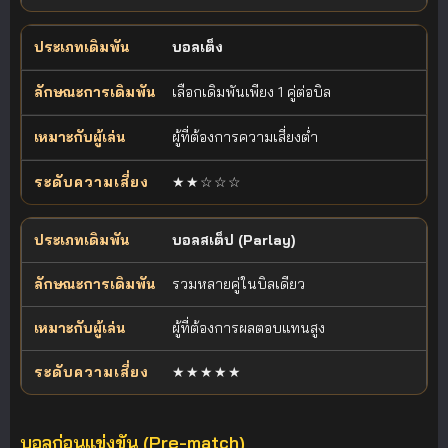
บอลเต็ง
เลือกเดิมพันเพียง 1 คู่ต่อบิล
ผู้ที่ต้องการความเสี่ยงต่ำ
★★☆☆☆
บอลสเต็ป (Parlay)
รวมหลายคู่ในบิลเดียว
ผู้ที่ต้องการผลตอบแทนสูง
★★★★★
บอลก่อนแข่งขัน (Pre-match)