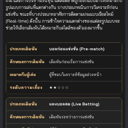
เกม และการบริหารเงินทุน แต่ละตลาดถูกออกแบบมาให้เหมาะกับ
รูปแบบการเล่นที่แตกต่างกัน บางประเภทเน้นการวิเคราะห์ก่อน
แข่งขัน ขณะที่บางประเภทอาศัยการติดตามเกมแบบเรียลไทม์
(Real-time) ดังนั้น การเข้าใจความแตกต่างของแต่ละรูปแบบจะ
ช่วยให้เลือกเดิมพันได้เหมาะกับสไตล์ของตัวเองมากขึ้น
ตารางเปรียบเทียบประเภทการเดิมพันฟุตบอล ลักษณะการเดิมพัน ผู้เล่นท
บอลก่อนแข่งขัน (Pre-match)
ประเภทเดิมพัน
ลักษณะการเดิมพัน
เหมาะกับผู้เล่น
เดิมพันก่อนเริ่มการแข่งขัน
ผู้ที่ชอบวิเคราะห์ข้อมูลล่วงหน้า
★★☆☆☆
แทงบอลสด (Live Betting)
เดิมพันระหว่างการแข่งขัน