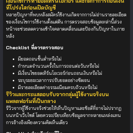
เงื่อนไขการทำยอดเทิร์นโอเวอร์ และกติกาการถอนเงิน
ที่โปร่งใสก่อนเปิดบัญชี
หลายปัญหาที่พบหลังสมัครใช้งานเกิดจากการไม่อ่านรายละเอียด
ของเงื่อนไขการใช้งานตั้งแต่ต้น การตรวจสอบข้อมูลเหล่านี้ล่วง
หน้าจะช่วยลดความเข้าใจคลาดเคลื่อนและป้องกันปัญหาในภาย
หลัง
Checklist ที่ควรตรวจสอบ
มียอดถอนขั้นต่ำหรือไม่
กำหนดจำนวนครั้งในการถอนต่อวันหรือไม่
มีเงื่อนไขยอดเทิร์นโอเวอร์ก่อนถอนเงินหรือไม่
ระบุระยะเวลาการปรับยอดอย่างชัดเจน
มีรายละเอียดค่าธรรมเนียมครบถ้วนหรือไม่
รีวิวและกระแสตอบรับจากกลุ่มผู้ใช้งานจริงบน
แพลตฟอร์มที่เป็นกลาง
รีวิวจากผู้ใช้งานจริงช่วยให้เห็นปัญหาและข้อดีที่อาจไม่ปรากฏ
บนหน้าเว็บไซต์ โดยควรเปรียบเทียบข้อมูลจากหลายแหล่งแทน
การอ้างอิงเพียงความคิดเห็นเดียว