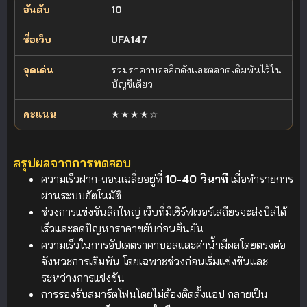
10
UFA147
รวมราคาบอลลีกดังและตลาดเดิมพันไว้ใน
บัญชีเดียว
★★★★☆
สรุปผลจากการทดสอบ
ความเร็วฝาก-ถอนเฉลี่ยอยู่ที่
10-40 วินาที
เมื่อทำรายการ
ผ่านระบบอัตโนมัติ
ช่วงการแข่งขันลีกใหญ่ เว็บที่มีเซิร์ฟเวอร์เสถียรจะส่งบิลได้
เร็วและลดปัญหาราคาขยับก่อนยืนยัน
ความเร็วในการอัปเดตราคาบอลและค่าน้ำมีผลโดยตรงต่อ
จังหวะการเดิมพัน โดยเฉพาะช่วงก่อนเริ่มแข่งขันและ
ระหว่างการแข่งขัน
การรองรับสมาร์ตโฟนโดยไม่ต้องติดตั้งแอป กลายเป็น