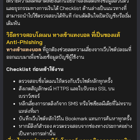
เพราะความผิดพลาดเพียงเล็กน้อยอาจส่งผลต่อทั้งข้อมูลส่วนตัว
และธุรกรรมทางการเงินได้ Checklist ด้านล่างเป็นแนวทางที่
สามารถนำไปใช้ตรวจสอบได้ทันที ก่อนตัดสินใจเปิดบัญชีหรือเริ่ม
เดิมพัน
วิธีตรวจสอบโดเมน ทางเข้าแทงบอล ที่เป็นของแท้
Anti-Phishing
ทางเข้าแทงบอล
ที่ถูกต้องช่วยลดความเสี่ยงจากเว็บไซต์ปลอมที่
ออกแบบมาเพื่อขโมยข้อมูลบัญชีผู้ใช้งาน
Checklist ก่อนเข้าใช้งาน
ตรวจสอบชื่อโดเมนให้ตรงกับเว็บไซต์หลักทุกครั้ง
สังเกตสัญลักษณ์ HTTPS และใบรับรอง SSL บน
เบราว์เซอร์
หลีกเลี่ยงการกดลิงก์จาก SMS หรือโซเชียลมีเดียที่ไม่ทราบ
แหล่งที่มา
บันทึกเว็บไซต์หลักไว้ใน Bookmark แทนการค้นหาทุกครั้ง
หากมีลิงก์สำรอง ควรตรวจสอบจากช่องทางประกาศอย่าง
เป็นทางการเท่านั้น