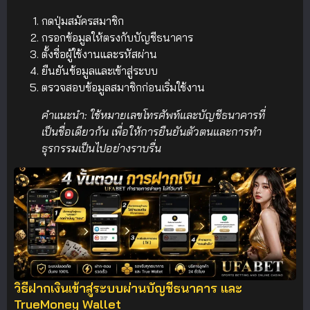
กดปุ่มสมัครสมาชิก
กรอกข้อมูลให้ตรงกับบัญชีธนาคาร
ตั้งชื่อผู้ใช้งานและรหัสผ่าน
ยืนยันข้อมูลและเข้าสู่ระบบ
ตรวจสอบข้อมูลสมาชิกก่อนเริ่มใช้งาน
คำแนะนำ: ใช้หมายเลขโทรศัพท์และบัญชีธนาคารที่
เป็นชื่อเดียวกัน เพื่อให้การยืนยันตัวตนและการทำ
ธุรกรรมเป็นไปอย่างราบรื่น
วิธีฝากเงินเข้าสู่ระบบผ่านบัญชีธนาคาร และ
TrueMoney Wallet