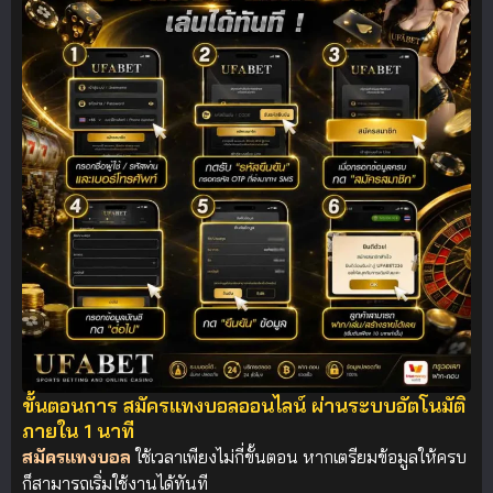
ขั้นตอนการ สมัครแทงบอลออนไลน์ ผ่านระบบอัตโนมัติ
ภายใน 1 นาที
สมัครแทงบอล
ใช้เวลาเพียงไม่กี่ขั้นตอน หากเตรียมข้อมูลให้ครบ
ก็สามารถเริ่มใช้งานได้ทันที