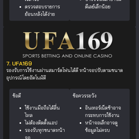
ตรวจสอบรายการ
ดีเลย์เล็กน้อย
ย้อนหลังได้ง่าย
7. UFA169
รองรับการใช้งานผ่านสมาร์ตโฟนได้ดี หน้าจอปรับตามขนาด
อุปกรณ์โดยอัตโนมัติ
ข้อดี
ข้อควรระวัง
ใช้งานมือถือได้ลื่น
อินเทอร์เน็ตช้าอาจ
ไหล
กระทบการใช้งาน
ไม่ต้องติดตั้งแอป
หน้าจอเล็กอาจดู
รองรับทุกขนาดหน้า
ข้อมูลไม่ครบ
จอ