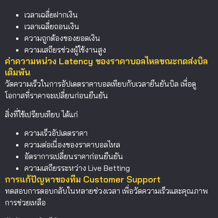
เวลาเฉลี่ยฝากเงิน
เวลาเฉลี่ยถอนเงิน
ความถูกต้องของยอดเงิน
ความเสถียรช่วงผู้ใช้งานสูง
ค่าความหน่วง Latency ของราคาบอลไหลขณะกดส่งบิล
เดิมพัน
วัดความเร็วในการอัปเดตราคาบอลเทียบกับเวลายืนยันบิล เพื่อดู
โอกาสที่ราคาจะเปลี่ยนก่อนยืนยัน
สิ่งที่ใช้เปรียบเทียบ ได้แก่
ความเร็วอัปเดตราคา
ความต่อเนื่องของราคาบอลไหล
อัตราการเปลี่ยนราคาก่อนยืนยัน
ความเสถียรระหว่าง Live Betting
การแก้ปัญหาของทีม Customer Support
ทดสอบการตอบกลับในหลายช่วงเวลา เพื่อวัดความเร็วและคุณภาพ
การช่วยเหลือ