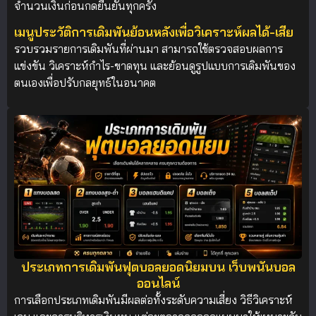
จำนวนเงินก่อนกดยืนยันทุกครั้ง
เมนูประวัติการเดิมพันย้อนหลังเพื่อวิเคราะห์ผลได้-เสีย
รวบรวมรายการเดิมพันที่ผ่านมา สามารถใช้ตรวจสอบผลการ
แข่งขัน วิเคราะห์กำไร-ขาดทุน และย้อนดูรูปแบบการเดิมพันของ
ตนเองเพื่อปรับกลยุทธ์ในอนาคต
ประเภทการเดิมพันฟุตบอลยอดนิยมบน เว็บพนันบอล
ออนไลน์
การเลือกประเภทเดิมพันมีผลต่อทั้งระดับความเสี่ยง วิธีวิเคราะห์