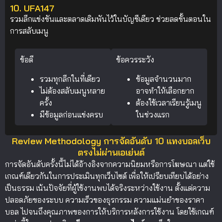
10. UFA147
รวมลีกแข่งขันและตลาดเดิมพันไว้ในบัญชีเดียว ช่วยลดขั้นตอนใน
การสลับเมนู
ข้อดี
ข้อควรระวัง
รวมทุกลีกในที่เดียว
ข้อมูลจำนวนมาก
ไม่ต้องสลับเมนูหลาย
อาจทำให้เลือกยาก
ครั้ง
ต้องใช้เวลาเรียนรู้เมนู
มีข้อมูลก่อนแข่งครบ
ในช่วงแรก
Review Methodology การจัดอันดับ 10 แทงบอลเว็บ
ตรงไม่ผ่านเอเย่นต์
การจัดอันดับครั้งนี้ไม่ได้อ้างอิงจากความนิยมหรือการโฆษณา แต่ใช้
เกณฑ์เดียวกันในการประเมินทุกเว็บไซต์ เพื่อให้เปรียบเทียบได้อย่าง
เป็นธรรม เน้นปัจจัยที่ผู้ใช้งานพบได้จริงระหว่างใช้งาน ตั้งแต่ความ
ปลอดภัยของระบบ ความเร็วของธุรกรรม ความแม่นยำของราคา
บอล ไปจนถึงคุณภาพของการให้บริการหลังการใช้งาน โดยใช้เกณฑ์