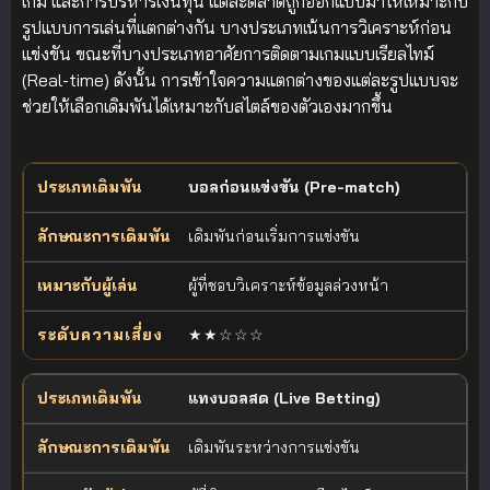
เกม และการบริหารเงินทุน แต่ละตลาดถูกออกแบบมาให้เหมาะกับ
รูปแบบการเล่นที่แตกต่างกัน บางประเภทเน้นการวิเคราะห์ก่อน
แข่งขัน ขณะที่บางประเภทอาศัยการติดตามเกมแบบเรียลไทม์
(Real-time) ดังนั้น การเข้าใจความแตกต่างของแต่ละรูปแบบจะ
ช่วยให้เลือกเดิมพันได้เหมาะกับสไตล์ของตัวเองมากขึ้น
ตารางเปรียบเทียบประเภทการเดิมพันฟุตบอล ลักษณะการเดิมพัน ผู้เล่นท
บอลก่อนแข่งขัน (Pre-match)
ประเภทเดิมพัน
ลักษณะการเดิมพัน
เหมาะกับผู้เล่น
เดิมพันก่อนเริ่มการแข่งขัน
ผู้ที่ชอบวิเคราะห์ข้อมูลล่วงหน้า
★★☆☆☆
แทงบอลสด (Live Betting)
เดิมพันระหว่างการแข่งขัน