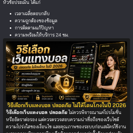
หัวข้อประเมิน ได้แก่
เวลาเฉลี่ยตอบกลับ
ความถูกต้องของข้อมูล
การติดตามแก้ปัญหา
ความพร้อมให้บริการ 24 ชม.
วิธีเลือกเว็บแทงบอล ปลอดภัย ไม่ให้โดนโกงในปี 2026
วิธีเลือกเว็บแทงบอล ปลอดภัย
ไม่ควรพิจารณาแค่โปรโมชั่น
หรืออัตราต่อรอง แต่ควรตรวจสอบความน่าเชื่อถือของเว็บไซต์
ความโปร่งใสของเงื่อนไข และคุณภาพของระบบก่อนสมัครใช้งาน