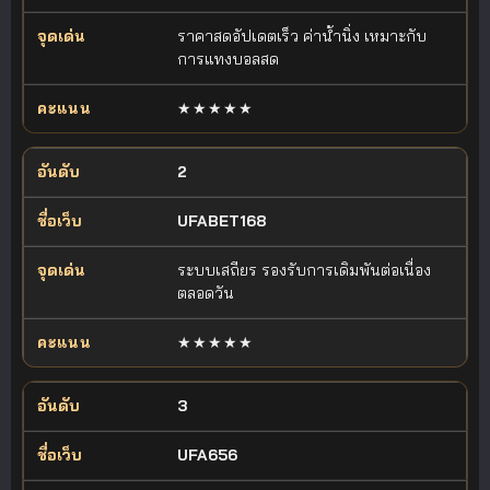
ราคาสดอัปเดตเร็ว ค่าน้ำนิ่ง เหมาะกับ
การแทงบอลสด
★★★★★
2
UFABET168
ระบบเสถียร รองรับการเดิมพันต่อเนื่อง
ตลอดวัน
★★★★★
3
UFA656