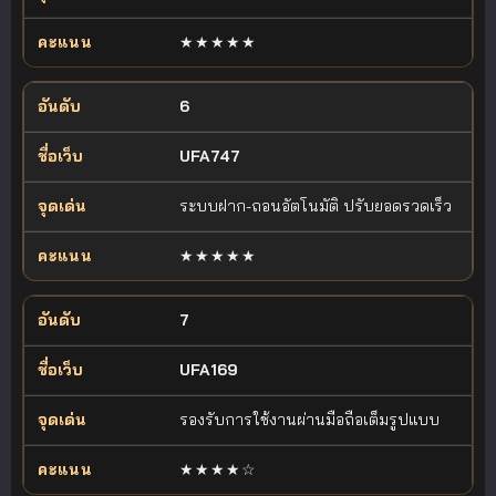
★★★★★
6
UFA747
ระบบฝาก-ถอนอัตโนมัติ ปรับยอดรวดเร็ว
★★★★★
7
UFA169
รองรับการใช้งานผ่านมือถือเต็มรูปแบบ
★★★★☆