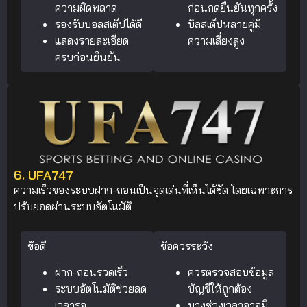
ความผิดพลาด
ก่อนกดยืนยันทุกครั้ง
รองรับบอลสเต็ปได้ดี
บิลสเต็ปหลายคู่มี
แสดงรายละเอียด
ความเสี่ยงสูง
ครบก่อนยืนยัน
6. UFA747
ความเร็วของระบบฝาก-ถอนเป็นจุดเด่นที่เห็นได้ชัด โดยเฉพาะการ
ปรับยอดผ่านระบบอัตโนมัติ
ข้อดี
ข้อควรระวัง
ฝาก-ถอนรวดเร็ว
ควรตรวจสอบข้อมูล
ระบบอัตโนมัติช่วยลด
บัญชีให้ถูกต้อง
เวลารอ
บางช่วงเวลาอาจมี