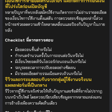
เงื่อนไขการทำยอดเทิร์นโอเวอร์ และกติกาการถอนเงิน
ที่โปร่งใสก่อนเปิดบัญชี
หลายปัญหาที่พบหลังสมัครใช้งานเกิดจากการไม่อ่านรายละเอียด
ของเงื่อนไขการใช้งานตั้งแต่ต้น การตรวจสอบข้อมูลเหล่านี้ล่วง
หน้าจะช่วยลดความเข้าใจคลาดเคลื่อนและป้องกันปัญหาในภาย
หลัง
Checklist ที่ควรตรวจสอบ
มียอดถอนขั้นต่ำหรือไม่
กำหนดจำนวนครั้งในการถอนต่อวันหรือไม่
มีเงื่อนไขยอดเทิร์นโอเวอร์ก่อนถอนเงินหรือไม่
ระบุระยะเวลาการปรับยอดอย่างชัดเจน
มีรายละเอียดค่าธรรมเนียมครบถ้วนหรือไม่
รีวิวและกระแสตอบรับจากกลุ่มผู้ใช้งานจริงบน
แพลตฟอร์มที่เป็นกลาง
รีวิวจากผู้ใช้งานจริงช่วยให้เห็นปัญหาและข้อดีที่อาจไม่ปรากฏ
บนหน้าเว็บไซต์ โดยควรเปรียบเทียบข้อมูลจากหลายแหล่งแทน
การอ้างอิงเพียงความคิดเห็นเดียว