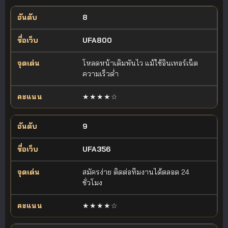
8
UFA800
โหลดหน้าเดิมพันไว แม้ใช้อินเทอร์เน็ต
ความเร็วต่ำ
★★★★☆
9
UFA356
สมัครง่าย ติดต่อทีมงานได้ตลอด 24
ชั่วโมง
★★★★☆