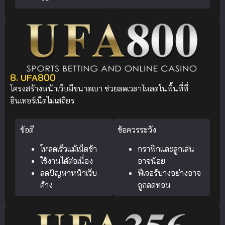
8. UFA800
โครงสร้างหน้าเว็บมีขนาดเบา ช่วยลดเวลาโหลดในพื้นที่ที่
อินเทอร์เน็ตไม่เสถียร
ข้อดี
ข้อควรระวัง
โหลดเร็วแม้เน็ตช้า
กราฟิกและลูกเล่น
ใช้งานได้ต่อเนื่อง
อาจน้อย
ลดปัญหาหน้าเว็บ
ฟีเจอร์บางอย่างอาจ
ค้าง
ถูกลดทอน