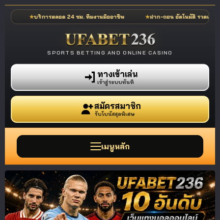
บริการตลอด 24 ชม. ทีมงานมืออาชีพ
ฝาก-ถอน อัตโนมัติ รวดเร็วภายในไม่กี่วินา
SPORTS BETTING AND ONLINE CASINO
ทางเข้าเล่น
เข้าสู่ระบบทันที
สมัครสมาชิก
รับโบนัสสุดพิเศษ
เมนูหลัก
รีวิวเว็บแทงบอลออนไลน์
10 อันดับ เว็บตรงไม่ผ่าน