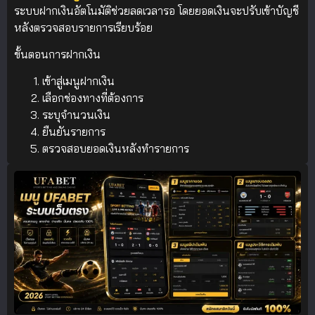
ระบบฝากเงินอัตโนมัติช่วยลดเวลารอ โดยยอดเงินจะปรับเข้าบัญชี
หลังตรวจสอบรายการเรียบร้อย
ขั้นตอนการฝากเงิน
เข้าสู่เมนูฝากเงิน
เลือกช่องทางที่ต้องการ
ระบุจำนวนเงิน
ยืนยันรายการ
ตรวจสอบยอดเงินหลังทำรายการ