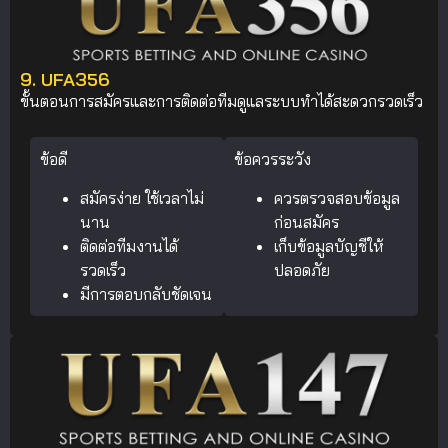
9. UFA356
ขั้นตอนการสมัครและการติดต่อทีมดูแลระบบทำได้สะดวกรวดเร็ว
ข้อดี
ข้อควรระวัง
สมัครง่าย ใช้เวลาไม่
ควรตรวจสอบข้อมูล
นาน
ก่อนสมัคร
ติดต่อทีมงานได้
เก็บข้อมูลบัญชีให้
รวดเร็ว
ปลอดภัย
มีการตอบกลับชัดเจน