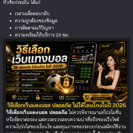
หัวข้อประเมิน ได้แก่
เวลาเฉลี่ยตอบกลับ
ความถูกต้องของข้อมูล
การติดตามแก้ปัญหา
ความพร้อมให้บริการ 24 ชม.
วิธีเลือกเว็บแทงบอล ปลอดภัย ไม่ให้โดนโกงในปี 2026
วิธีเลือกเว็บแทงบอล ปลอดภัย
ไม่ควรพิจารณาแค่โปรโมชั่น
หรืออัตราต่อรอง แต่ควรตรวจสอบความน่าเชื่อถือของเว็บไซต์
ความโปร่งใสของเงื่อนไข และคุณภาพของระบบก่อนสมัครใช้งาน