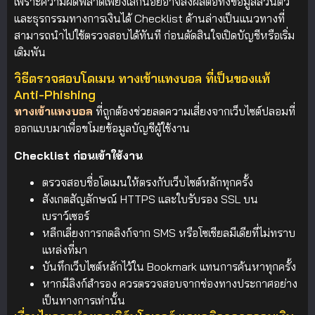
เพราะความผิดพลาดเพียงเล็กน้อยอาจส่งผลต่อทั้งข้อมูลส่วนตัว
และธุรกรรมทางการเงินได้ Checklist ด้านล่างเป็นแนวทางที่
สามารถนำไปใช้ตรวจสอบได้ทันที ก่อนตัดสินใจเปิดบัญชีหรือเริ่ม
เดิมพัน
วิธีตรวจสอบโดเมน ทางเข้าแทงบอล ที่เป็นของแท้
Anti-Phishing
ทางเข้าแทงบอล
ที่ถูกต้องช่วยลดความเสี่ยงจากเว็บไซต์ปลอมที่
ออกแบบมาเพื่อขโมยข้อมูลบัญชีผู้ใช้งาน
Checklist ก่อนเข้าใช้งาน
ตรวจสอบชื่อโดเมนให้ตรงกับเว็บไซต์หลักทุกครั้ง
สังเกตสัญลักษณ์ HTTPS และใบรับรอง SSL บน
เบราว์เซอร์
หลีกเลี่ยงการกดลิงก์จาก SMS หรือโซเชียลมีเดียที่ไม่ทราบ
แหล่งที่มา
บันทึกเว็บไซต์หลักไว้ใน Bookmark แทนการค้นหาทุกครั้ง
หากมีลิงก์สำรอง ควรตรวจสอบจากช่องทางประกาศอย่าง
เป็นทางการเท่านั้น