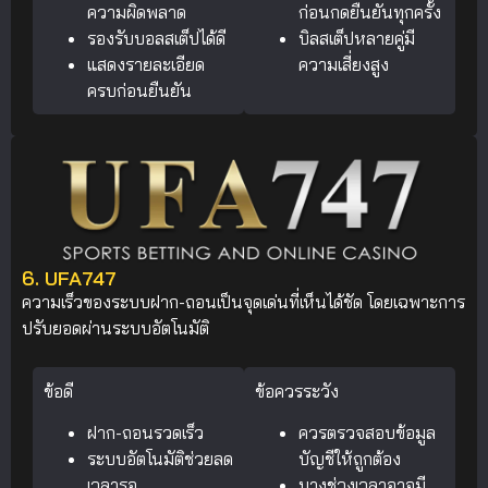
ความผิดพลาด
ก่อนกดยืนยันทุกครั้ง
รองรับบอลสเต็ปได้ดี
บิลสเต็ปหลายคู่มี
แสดงรายละเอียด
ความเสี่ยงสูง
ครบก่อนยืนยัน
6. UFA747
ความเร็วของระบบฝาก-ถอนเป็นจุดเด่นที่เห็นได้ชัด โดยเฉพาะการ
ปรับยอดผ่านระบบอัตโนมัติ
ข้อดี
ข้อควรระวัง
ฝาก-ถอนรวดเร็ว
ควรตรวจสอบข้อมูล
ระบบอัตโนมัติช่วยลด
บัญชีให้ถูกต้อง
เวลารอ
บางช่วงเวลาอาจมี