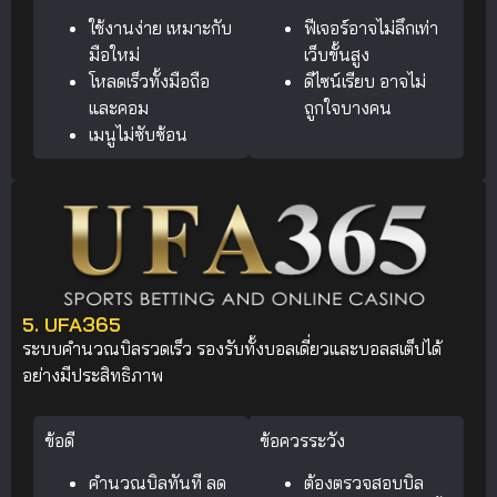
ใช้งานง่าย เหมาะกับ
ฟีเจอร์อาจไม่ลึกเท่า
มือใหม่
เว็บขั้นสูง
โหลดเร็วทั้งมือถือ
ดีไซน์เรียบ อาจไม่
และคอม
ถูกใจบางคน
เมนูไม่ซับซ้อน
5. UFA365
ระบบคำนวณบิลรวดเร็ว รองรับทั้งบอลเดี่ยวและบอลสเต็ปได้
อย่างมีประสิทธิภาพ
ข้อดี
ข้อควรระวัง
คำนวณบิลทันที ลด
ต้องตรวจสอบบิล