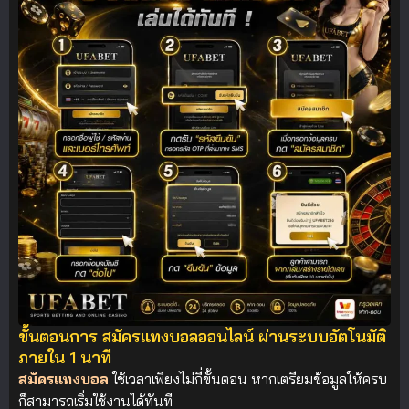
ขั้นตอนการ สมัครแทงบอลออนไลน์ ผ่านระบบอัตโนมัติ
ภายใน 1 นาที
สมัครแทงบอล
ใช้เวลาเพียงไม่กี่ขั้นตอน หากเตรียมข้อมูลให้ครบ
ก็สามารถเริ่มใช้งานได้ทันที