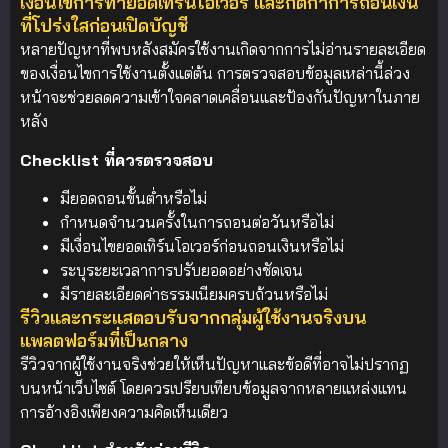
เงื่อนไขการทำยอดเทิร์นโอเวอร์ และกติกาการถอนเงิน
ที่โปร่งใสก่อนเปิดบัญชี
หลายปัญหาที่พบหลังสมัครใช้งานเกิดจากการไม่อ่านรายละเอียด
ของเงื่อนไขการใช้งานตั้งแต่ต้น การตรวจสอบข้อมูลเหล่านี้ล่วง
หน้าจะช่วยลดความเข้าใจคลาดเคลื่อนและป้องกันปัญหาในภาย
หลัง
Checklist ที่ควรตรวจสอบ
มียอดถอนขั้นต่ำหรือไม่
กำหนดจำนวนครั้งในการถอนต่อวันหรือไม่
มีเงื่อนไขยอดเทิร์นโอเวอร์ก่อนถอนเงินหรือไม่
ระบุระยะเวลาการปรับยอดอย่างชัดเจน
มีรายละเอียดค่าธรรมเนียมครบถ้วนหรือไม่
รีวิวและกระแสตอบรับจากกลุ่มผู้ใช้งานจริงบน
แพลตฟอร์มที่เป็นกลาง
รีวิวจากผู้ใช้งานจริงช่วยให้เห็นปัญหาและข้อดีที่อาจไม่ปรากฏ
บนหน้าเว็บไซต์ โดยควรเปรียบเทียบข้อมูลจากหลายแหล่งแทน
การอ้างอิงเพียงความคิดเห็นเดียว