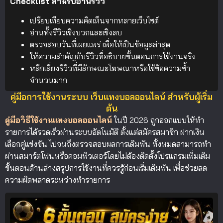
Checklist สำหรับอ่านรีวิว
เปรียบเทียบความคิดเห็นจากหลายเว็บไซต์
อ่านทั้งรีวิวเชิงบวกและเชิงลบ
ตรวจสอบวันที่เผยแพร่ เพื่อให้เป็นข้อมูลล่าสุด
ให้ความสำคัญกับรีวิวที่อธิบายขั้นตอนการใช้งานจริง
หลีกเลี่ยงรีวิวที่มีลักษณะโฆษณาหรือใช้ข้อความซ้ำ
จำนวนมาก
คู่มือการใช้งานระบบ เว็บแทงบอลออนไลน์ สำหรับผู้เริ่ม
ต้น
คู่มือวิธีใช้งานแทงบอลออนไลน์
ในปี 2026 ถูกออกแบบให้ทำ
รายการได้รวดเร็วผ่านระบบอัตโนมัติ ตั้งแต่สมัครสมาชิก ฝากเงิน
เลือกคู่แข่งขัน ไปจนถึงตรวจสอบผลการเดิมพัน ทั้งหมดสามารถทำ
ผ่านสมาร์ตโฟนหรือคอมพิวเตอร์โดยไม่ต้องติดตั้งโปรแกรมเพิ่มเติม
ขั้นตอนด้านล่างสรุปการใช้งานที่ควรรู้ก่อนเริ่มเดิมพัน เพื่อช่วยลด
ความผิดพลาดระหว่างทำรายการ