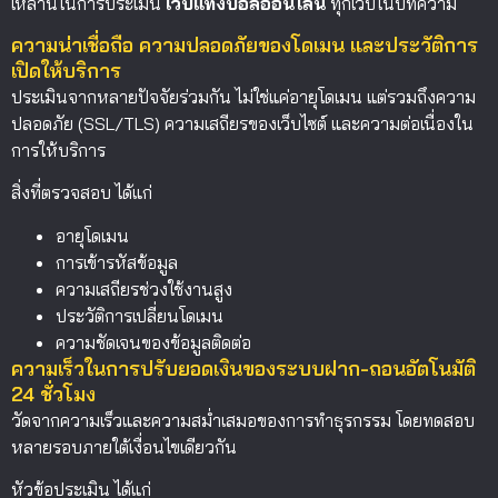
เหล่านี้ในการประเมิน
เว็บแทงบอลออนไลน์
ทุกเว็บในบทความ
ความน่าเชื่อถือ ความปลอดภัยของโดเมน และประวัติการ
เปิดให้บริการ
ประเมินจากหลายปัจจัยร่วมกัน ไม่ใช่แค่อายุโดเมน แต่รวมถึงความ
ปลอดภัย (SSL/TLS) ความเสถียรของเว็บไซต์ และความต่อเนื่องใน
การให้บริการ
สิ่งที่ตรวจสอบ ได้แก่
อายุโดเมน
การเข้ารหัสข้อมูล
ความเสถียรช่วงใช้งานสูง
ประวัติการเปลี่ยนโดเมน
ความชัดเจนของข้อมูลติดต่อ
ความเร็วในการปรับยอดเงินของระบบฝาก-ถอนอัตโนมัติ
24 ชั่วโมง
วัดจากความเร็วและความสม่ำเสมอของการทำธุรกรรม โดยทดสอบ
หลายรอบภายใต้เงื่อนไขเดียวกัน
หัวข้อประเมิน ได้แก่