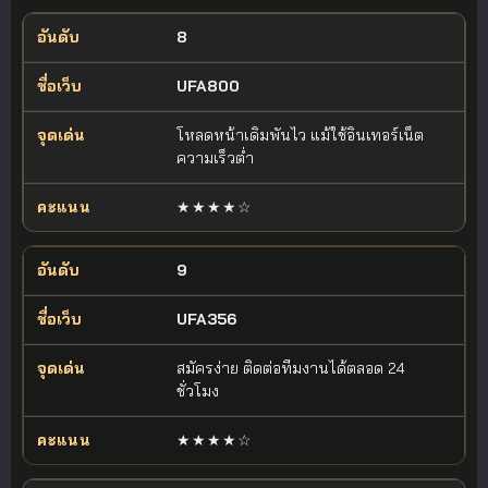
8
UFA800
โหลดหน้าเดิมพันไว แม้ใช้อินเทอร์เน็ต
ความเร็วต่ำ
★★★★☆
9
UFA356
สมัครง่าย ติดต่อทีมงานได้ตลอด 24
ชั่วโมง
★★★★☆