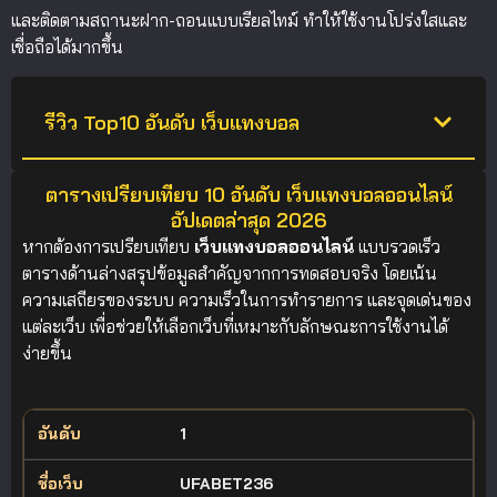
และติดตามสถานะฝาก-ถอนแบบเรียลไทม์ ทำให้ใช้งานโปร่งใสและ
เชื่อถือได้มากขึ้น
รีวิว Top10 อันดับ เว็บแทงบอล
ตารางเปรียบเทียบ 10 อันดับ เว็บแทงบอลออนไลน์
อัปเดตล่าสุด 2026
หากต้องการเปรียบเทียบ
เว็บแทงบอลออนไลน์
แบบรวดเร็ว
ตารางด้านล่างสรุปข้อมูลสำคัญจากการทดสอบจริง โดยเน้น
ความเสถียรของระบบ ความเร็วในการทำรายการ และจุดเด่นของ
แต่ละเว็บ เพื่อช่วยให้เลือกเว็บที่เหมาะกับลักษณะการใช้งานได้
ง่ายขึ้น
1
อันดับ
ชื่อเว็บ
จุดเด่นจากการทดสอบจริง
คะแนน
UFABET236