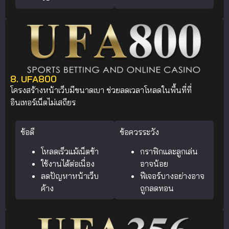
8. UFA800
โครงสร้างหน้าเว็บมีขนาดเบา ช่วยลดเวลาโหลดในพื้นที่ที่
อินเทอร์เน็ตไม่เสถียร
ข้อดี
ข้อควรระวัง
โหลดเร็วแม้เน็ตช้า
กราฟิกและลูกเล่น
ใช้งานได้ต่อเนื่อง
อาจน้อย
ลดปัญหาหน้าเว็บ
ฟีเจอร์บางอย่างอาจ
ค้าง
ถูกลดทอน