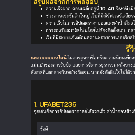
สรุปผลจากการทดสอบ
ความเร็วฝาก-ถอนเฉลี่ยอยู่ที่
10-40 วินาที
เมื
ช่วงการแข่งขันลีกใหญ่ เว็บที่มีเซิร์ฟเวอร์เสถ
ความเร็วในการอัปเดตราคาบอลและค่าน้ำมีผลโด
การรองรับสมาร์ตโฟนโดยไม่ต้องติดตั้งแอป 
เว็บที่มีระบบแจ้งเตือนสถานะรายการแบบเรียล
รี
แทงบอลออนไลน์
ไม่ควรดูจากชื่อหรือความนิยมเพีย
แม่นยำของการรับบิล และการจัดการธุรกรรมหลังวางเดิมพ
สังเกตที่แตกต่างกันอย่างชัดเจน หากยังตัดสินใจไม่ได้ว่
1. UFABET236
จุดเด่นคือการอัปเดตราคาสดได้รวดเร็ว ค่าน้ำค่อนข้
ข้อดี