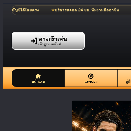
ญชีได้โดยตรง
บริการตลอด 24 ชม. ทีมงานมืออาชีพ
ฝาก-ถอน
ทางเข้าเล่น
เข้าสู่ระบบทันที
หน้าแรก
แทงบอล
คู่
รีวิวเว็บแทงบอลออ