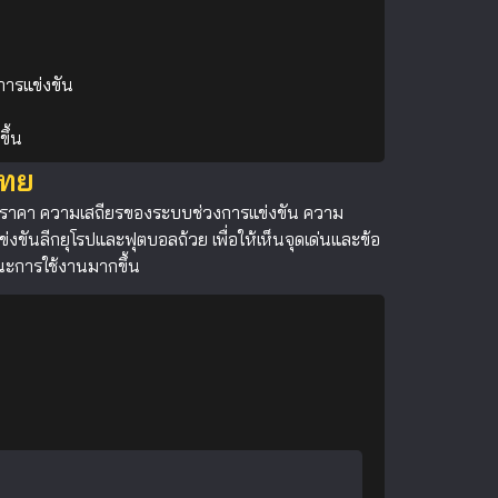
การแข่งขัน
ึ้น
ไทย
เดตราคา ความเสถียรของระบบช่วงการแข่งขัน ความ
งขันลีกยุโรปและฟุตบอลถ้วย เพื่อให้เห็นจุดเด่นและข้อ
ณะการใช้งานมากขึ้น