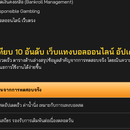
เงินคงเหลือ (Bankroll Management)
sponsible Gambling
บอลออนไลน์ เว็บตรง
ียบ 10 อันดับ เว็บแทงบอลออนไลน์ อัป
วดเร็ว ตารางด้านล่างสรุปข้อมูลสำคัญจากการทดสอบจริง โดยเน้นคว
ษณะการใช้งานได้ง่ายขึ้น
ด่นจากการทดสอบจริง
ดอัปเดตเร็ว ค่าน้ำนิ่ง เหมาะกับการแทงบอลสด
สถียร รองรับการเดิมพันต่อเนื่องตลอดวัน