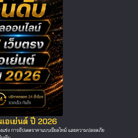
นเอเย่นต์ ปี 2026
างแข่ง การอัปเดตราคาแบบเรียลไทม์ และความปลอดภัย
ดิมพัน