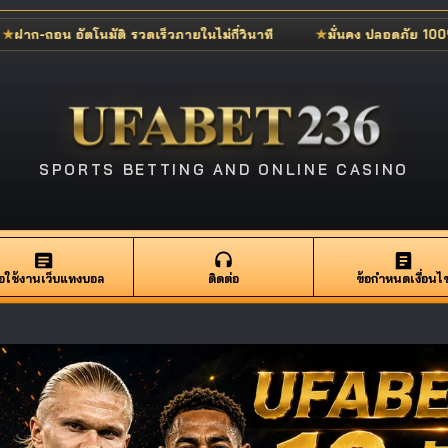
 อัตโนมัติ รวดเร็วภายในไม่กี่วินาที
มั่นคง ปลอดภัย 100% ระบบ
SPORTS BETTING AND ONLINE CASINO
มือใช้งานเว็บแทงบอล
ติดต่อ
ข้อกำหนดเงื่อนไ
นไลน์ 10 อันดับ เว็บตรงไม่ผ
ปลอดภัย จ่ายจริงทุกบิล