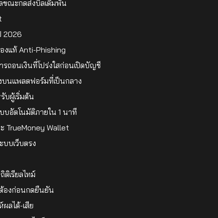
ขณะกดส่งบิลเดิมพัน
t
ปี 2026
ของแท้ Anti-Phishing
ารถอนเงินที่โปร่งใสก่อนเปิดบัญชี
ิงบนแพลตฟอร์มที่เป็นกลาง
ผู้เริ่มต้น
บอัตโนมัติภายใน 1 นาที
 และ TrueMoney Wallet
ะบบเว็บตรง
ติเรียลไทม์
้องก่อนกดยืนยัน
์ผลได้-เสีย