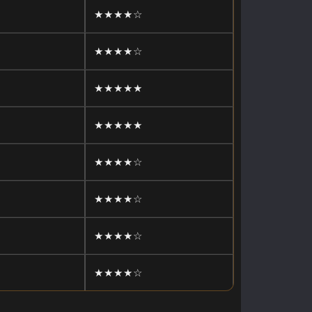
★★★★☆
★★★★☆
★★★★★
★★★★★
★★★★☆
★★★★☆
★★★★☆
★★★★☆