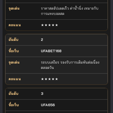
ราคาสดอัปเดตเร็ว ค่าน้ำนิ่ง เหมาะกับ
การแทงบอลสด
★★★★★
2
UFABET168
ระบบเสถียร รองรับการเดิมพันต่อเนื่อง
ตลอดวัน
★★★★★
3
UFA656