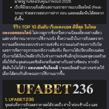
มาตรฐานของเว็บคุณภาพในปี 2026
เว็บที่มีระบบแจ้งเตือนสถานะรายการแบบเรียลไทม์ (Real-
time) ช่วยตรวจสอบการฝาก ถอน และผลเดิมพันได้สะดวก
ยิ่งขึ้น
รีวิว TOP 10 อันดับ เว็บแทงบอล ดีที่สุด ในไทย
แทงบอลออนไลน์
ไม่ควรดูจากชื่อหรือความนิยมเพียงอย่างเดียว
แต่ควรพิจารณาจากการใช้งานจริง ทั้งความเร็วในการอัปเดตราคา
ความเสถียรของระบบช่วงการแข่งขัน ความแม่นยำของการรับบิล
และการจัดการธุรกรรมหลังวางเดิมพัน ทีมงานได้เปรียบเทียบแต่ละ
เว็บภายใต้เงื่อนไขเดียวกันในช่วงการแข่งขันลีกยุโรปและฟุตบอลถ้วย
เพื่อให้เห็นจุดเด่นและข้อสังเกตที่แตกต่างกันอย่างชัดเจน หากยัง
ตัดสินใจไม่ได้ว่า
แทงบอลเว็บไหนดี
รายละเอียดด้านล่างจะช่วยให้
เลือกได้ตรงกับลักษณะการใช้งานมากขึ้น
1. UFABET236
จุดเด่นคือการอัปเดตราคาสดได้รวดเร็ว ค่าน้ำค่อนข้างนิ่ง และ