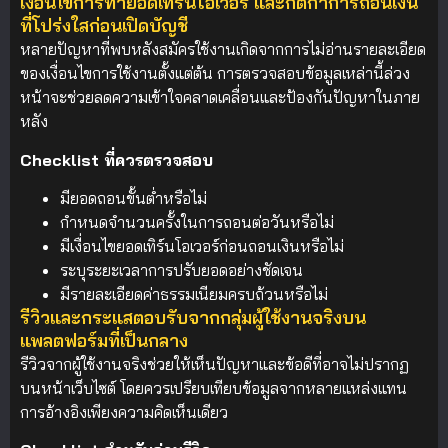
เงื่อนไขการทำยอดเทิร์นโอเวอร์ และกติกาการถอนเงิน
ที่โปร่งใสก่อนเปิดบัญชี
หลายปัญหาที่พบหลังสมัครใช้งานเกิดจากการไม่อ่านรายละเอียด
ของเงื่อนไขการใช้งานตั้งแต่ต้น การตรวจสอบข้อมูลเหล่านี้ล่วง
หน้าจะช่วยลดความเข้าใจคลาดเคลื่อนและป้องกันปัญหาในภาย
หลัง
Checklist ที่ควรตรวจสอบ
มียอดถอนขั้นต่ำหรือไม่
กำหนดจำนวนครั้งในการถอนต่อวันหรือไม่
มีเงื่อนไขยอดเทิร์นโอเวอร์ก่อนถอนเงินหรือไม่
ระบุระยะเวลาการปรับยอดอย่างชัดเจน
มีรายละเอียดค่าธรรมเนียมครบถ้วนหรือไม่
รีวิวและกระแสตอบรับจากกลุ่มผู้ใช้งานจริงบน
แพลตฟอร์มที่เป็นกลาง
รีวิวจากผู้ใช้งานจริงช่วยให้เห็นปัญหาและข้อดีที่อาจไม่ปรากฏ
บนหน้าเว็บไซต์ โดยควรเปรียบเทียบข้อมูลจากหลายแหล่งแทน
การอ้างอิงเพียงความคิดเห็นเดียว