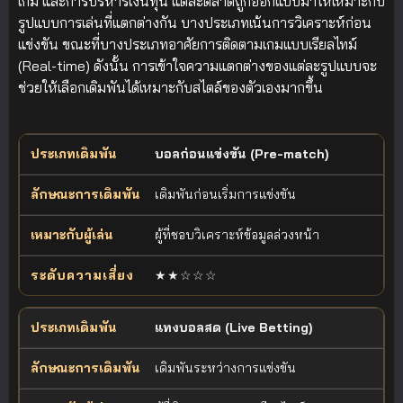
เกม และการบริหารเงินทุน แต่ละตลาดถูกออกแบบมาให้เหมาะกับ
รูปแบบการเล่นที่แตกต่างกัน บางประเภทเน้นการวิเคราะห์ก่อน
แข่งขัน ขณะที่บางประเภทอาศัยการติดตามเกมแบบเรียลไทม์
(Real-time) ดังนั้น การเข้าใจความแตกต่างของแต่ละรูปแบบจะ
ช่วยให้เลือกเดิมพันได้เหมาะกับสไตล์ของตัวเองมากขึ้น
ตารางเปรียบเทียบประเภทการเดิมพันฟุตบอล ลักษณะการเดิมพัน ผู้เล่นท
บอลก่อนแข่งขัน (Pre-match)
ประเภทเดิมพัน
ลักษณะการเดิมพัน
เหมาะกับผู้เล่น
เดิมพันก่อนเริ่มการแข่งขัน
ผู้ที่ชอบวิเคราะห์ข้อมูลล่วงหน้า
★★☆☆☆
แทงบอลสด (Live Betting)
เดิมพันระหว่างการแข่งขัน