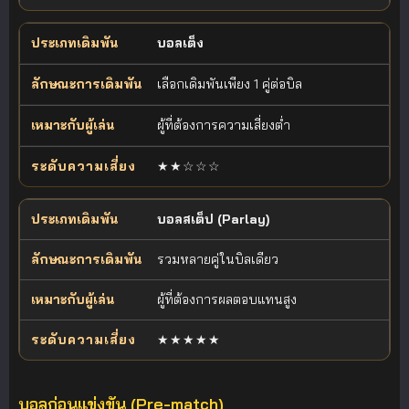
บอลเต็ง
เลือกเดิมพันเพียง 1 คู่ต่อบิล
ผู้ที่ต้องการความเสี่ยงต่ำ
★★☆☆☆
บอลสเต็ป (Parlay)
รวมหลายคู่ในบิลเดียว
ผู้ที่ต้องการผลตอบแทนสูง
★★★★★
บอลก่อนแข่งขัน (Pre-match)