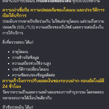
เหล่านี้ในการประเมิน
เว็บแทงบอลออนไลน์
ทุกเว็บในบทความ
ความน่าเชื่อถือ ความปลอดภัยของโดเมน และประวัติการ
เปิดให้บริการ
ประเมินจากหลายปัจจัยร่วมกัน ไม่ใช่แค่อายุโดเมน แต่รวมถึงความ
ปลอดภัย (SSL/TLS) ความเสถียรของเว็บไซต์ และความต่อเนื่องใน
การให้บริการ
สิ่งที่ตรวจสอบ ได้แก่
อายุโดเมน
การเข้ารหัสข้อมูล
ความเสถียรช่วงใช้งานสูง
ประวัติการเปลี่ยนโดเมน
ความชัดเจนของข้อมูลติดต่อ
ความเร็วในการปรับยอดเงินของระบบฝาก-ถอนอัตโนมัติ
24 ชั่วโมง
วัดจากความเร็วและความสม่ำเสมอของการทำธุรกรรม โดยทดสอบ
หลายรอบภายใต้เงื่อนไขเดียวกัน
หัวข้อประเมิน ได้แก่