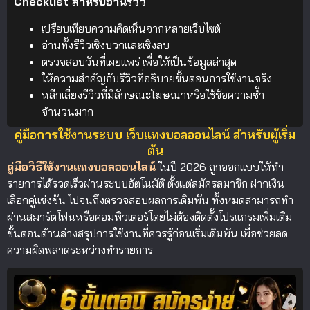
Checklist สำหรับอ่านรีวิว
เปรียบเทียบความคิดเห็นจากหลายเว็บไซต์
อ่านทั้งรีวิวเชิงบวกและเชิงลบ
ตรวจสอบวันที่เผยแพร่ เพื่อให้เป็นข้อมูลล่าสุด
ให้ความสำคัญกับรีวิวที่อธิบายขั้นตอนการใช้งานจริง
หลีกเลี่ยงรีวิวที่มีลักษณะโฆษณาหรือใช้ข้อความซ้ำ
จำนวนมาก
คู่มือการใช้งานระบบ เว็บแทงบอลออนไลน์ สำหรับผู้เริ่ม
ต้น
คู่มือวิธีใช้งานแทงบอลออนไลน์
ในปี 2026 ถูกออกแบบให้ทำ
รายการได้รวดเร็วผ่านระบบอัตโนมัติ ตั้งแต่สมัครสมาชิก ฝากเงิน
เลือกคู่แข่งขัน ไปจนถึงตรวจสอบผลการเดิมพัน ทั้งหมดสามารถทำ
ผ่านสมาร์ตโฟนหรือคอมพิวเตอร์โดยไม่ต้องติดตั้งโปรแกรมเพิ่มเติม
ขั้นตอนด้านล่างสรุปการใช้งานที่ควรรู้ก่อนเริ่มเดิมพัน เพื่อช่วยลด
ความผิดพลาดระหว่างทำรายการ