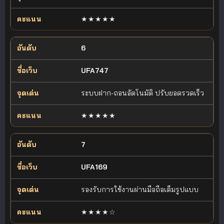
★★★★★
6
UFA747
ระบบฝาก-ถอนอัตโนมัติ ปรับยอดรวดเร็ว
★★★★★
7
UFA169
รองรับการใช้งานผ่านมือถือเต็มรูปแบบ
★★★★☆