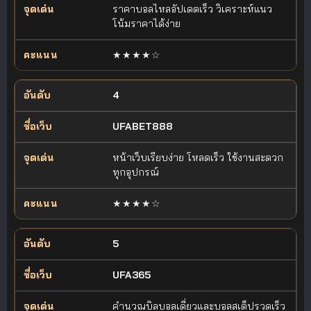
ราคาบอลไหลอัปเดตเร็ว วิเคราะห์แนว
โน้มราคาได้ง่าย
★★★★☆
4
UFABET888
หน้าเว็บเรียบง่าย โหลดเร็ว ใช้งานสะดวก
ทุกอุปกรณ์
★★★★☆
5
UFA365
คำนวณบิลบอลเดี่ยวและบอลสเต็ปรวดเร็ว