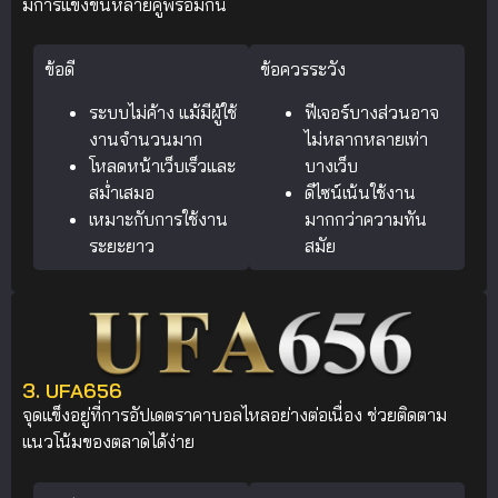
มีการแข่งขันหลายคู่พร้อมกัน
ข้อดี
ข้อควรระวัง
ระบบไม่ค้าง แม้มีผู้ใช้
ฟีเจอร์บางส่วนอาจ
งานจำนวนมาก
ไม่หลากหลายเท่า
โหลดหน้าเว็บเร็วและ
บางเว็บ
สม่ำเสมอ
ดีไซน์เน้นใช้งาน
เหมาะกับการใช้งาน
มากกว่าความทัน
ระยะยาว
สมัย
3. UFA656
จุดแข็งอยู่ที่การอัปเดตราคาบอลไหลอย่างต่อเนื่อง ช่วยติดตาม
แนวโน้มของตลาดได้ง่าย