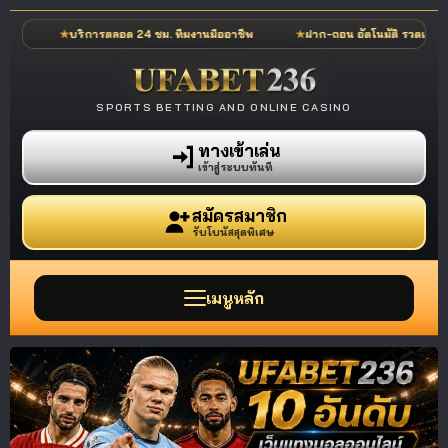
บริการตลอด 24 ชม. ทีมงานมืออาชีพ
ฝาก-ถอน อัตโนมัติ รวดเร็วภายในไม่กี่วิน
SPORTS BETTING AND ONLINE CASINO
ทางเข้าเล่น
เข้าสู่ระบบทันที
สมัครสมาชิก
รับโบนัสสุดพิเศษ
เมนูหลัก
รีวิวเว็บแทงบอลออนไลน์
10 อันดับ เว็บตรงไม่ผ่าน