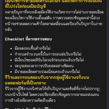
เงื่อนไขการทำยอดเทิร์นโอเวอร์ และกติกาการถอนเงิน
ที่โปร่งใสก่อนเปิดบัญชี
หลายปัญหาที่พบหลังสมัครใช้งานเกิดจากการไม่อ่านรายละเอียด
ของเงื่อนไขการใช้งานตั้งแต่ต้น การตรวจสอบข้อมูลเหล่านี้ล่วง
หน้าจะช่วยลดความเข้าใจคลาดเคลื่อนและป้องกันปัญหาในภาย
หลัง
Checklist ที่ควรตรวจสอบ
มียอดถอนขั้นต่ำหรือไม่
กำหนดจำนวนครั้งในการถอนต่อวันหรือไม่
มีเงื่อนไขยอดเทิร์นโอเวอร์ก่อนถอนเงินหรือไม่
ระบุระยะเวลาการปรับยอดอย่างชัดเจน
มีรายละเอียดค่าธรรมเนียมครบถ้วนหรือไม่
รีวิวและกระแสตอบรับจากกลุ่มผู้ใช้งานจริงบน
แพลตฟอร์มที่เป็นกลาง
รีวิวจากผู้ใช้งานจริงช่วยให้เห็นปัญหาและข้อดีที่อาจไม่ปรากฏ
บนหน้าเว็บไซต์ โดยควรเปรียบเทียบข้อมูลจากหลายแหล่งแทน
การอ้างอิงเพียงความคิดเห็นเดียว