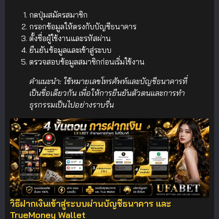
กดปุ่มสมัครสมาชิก
กรอกข้อมูลให้ตรงกับบัญชีธนาคาร
ตั้งชื่อผู้ใช้งานและรหัสผ่าน
ยืนยันข้อมูลและเข้าสู่ระบบ
ตรวจสอบข้อมูลสมาชิกก่อนเริ่มใช้งาน
คำแนะนำ: ใช้หมายเลขโทรศัพท์และบัญชีธนาคารที่
เป็นชื่อเดียวกัน เพื่อให้การยืนยันตัวตนและการทำ
ธุรกรรมเป็นไปอย่างราบรื่น
วิธีฝากเงินเข้าสู่ระบบผ่านบัญชีธนาคาร และ
TrueMoney Wallet