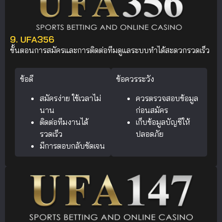
9. UFA356
ขั้นตอนการสมัครและการติดต่อทีมดูแลระบบทำได้สะดวกรวดเร็ว
ข้อดี
ข้อควรระวัง
สมัครง่าย ใช้เวลาไม่
ควรตรวจสอบข้อมูล
นาน
ก่อนสมัคร
ติดต่อทีมงานได้
เก็บข้อมูลบัญชีให้
รวดเร็ว
ปลอดภัย
มีการตอบกลับชัดเจน