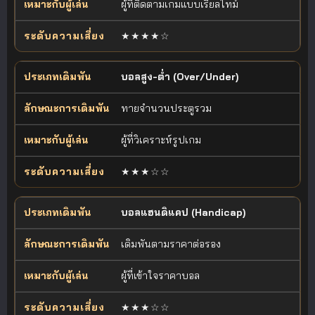
ผู้ที่ติดตามเกมแบบเรียลไทม์
★★★★☆
บอลสูง-ต่ำ (Over/Under)
ทายจำนวนประตูรวม
ผู้ที่วิเคราะห์รูปเกม
★★★☆☆
บอลแฮนดิแคป (Handicap)
เดิมพันตามราคาต่อรอง
ผู้ที่เข้าใจราคาบอล
★★★☆☆