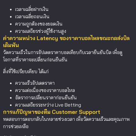
เวลาเฉลี่ยฝากเงิน
เวลาเฉลี่ยถอนเงิน
ความถูกต้องของยอดเงิน
ความเสถียรช่วงผู้ใช้งานสูง
ค่าความหน่วง Latency ของราคาบอลไหลขณะกดส่งบิล
เดิมพัน
วัดความเร็วในการอัปเดตราคาบอลเทียบกับเวลายืนยันบิล เพื่อดู
โอกาสที่ราคาจะเปลี่ยนก่อนยืนยัน
สิ่งที่ใช้เปรียบเทียบ ได้แก่
ความเร็วอัปเดตราคา
ความต่อเนื่องของราคาบอลไหล
อัตราการเปลี่ยนราคาก่อนยืนยัน
ความเสถียรระหว่าง Live Betting
การแก้ปัญหาของทีม Customer Support
ทดสอบการตอบกลับในหลายช่วงเวลา เพื่อวัดความเร็วและคุณภาพ
การช่วยเหลือ