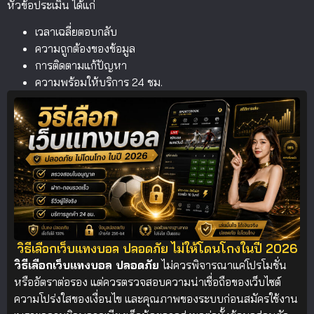
หัวข้อประเมิน ได้แก่
เวลาเฉลี่ยตอบกลับ
ความถูกต้องของข้อมูล
การติดตามแก้ปัญหา
ความพร้อมให้บริการ 24 ชม.
วิธีเลือกเว็บแทงบอล ปลอดภัย ไม่ให้โดนโกงในปี 2026
วิธีเลือกเว็บแทงบอล ปลอดภัย
ไม่ควรพิจารณาแค่โปรโมชั่น
หรืออัตราต่อรอง แต่ควรตรวจสอบความน่าเชื่อถือของเว็บไซต์
ความโปร่งใสของเงื่อนไข และคุณภาพของระบบก่อนสมัครใช้งาน