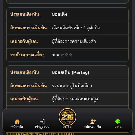
บอลเต็ง
เลือกเดิมพันเพียง 1 คู่ต่อบิล
ผู้ที่ต้องการความเสี่ยงต่ำ
★★☆☆☆
บอลสเต็ป (Parlay)
รวมหลายคู่ในบิลเดียว
ผู้ที่ต้องการผลตอบแทนสูง
★★★★★
หน้าหลัก
เข้าสู่ระบบ
สมัครสมาชิก
LINE
PLAY
บอลก่อนแข่งขัน (Pre-match)