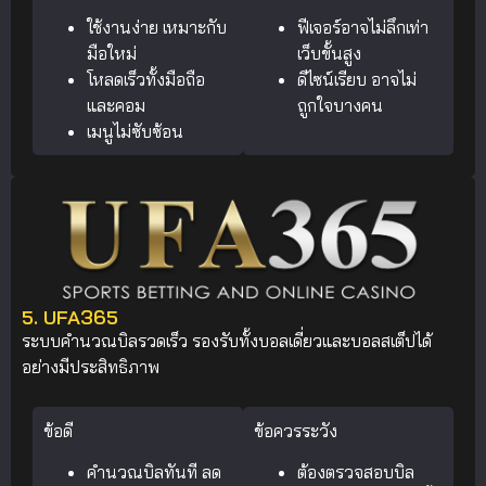
ใช้งานง่าย เหมาะกับ
ฟีเจอร์อาจไม่ลึกเท่า
มือใหม่
เว็บขั้นสูง
โหลดเร็วทั้งมือถือ
ดีไซน์เรียบ อาจไม่
และคอม
ถูกใจบางคน
เมนูไม่ซับซ้อน
5. UFA365
ระบบคำนวณบิลรวดเร็ว รองรับทั้งบอลเดี่ยวและบอลสเต็ปได้
อย่างมีประสิทธิภาพ
ข้อดี
ข้อควรระวัง
คำนวณบิลทันที ลด
ต้องตรวจสอบบิล