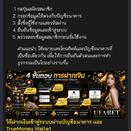
กดปุ่มสมัครสมาชิก
กรอกข้อมูลให้ตรงกับบัญชีธนาคาร
ตั้งชื่อผู้ใช้งานและรหัสผ่าน
ยืนยันข้อมูลและเข้าสู่ระบบ
ตรวจสอบข้อมูลสมาชิกก่อนเริ่มใช้งาน
คำแนะนำ: ใช้หมายเลขโทรศัพท์และบัญชีธนาคารที่
เป็นชื่อเดียวกัน เพื่อให้การยืนยันตัวตนและการทำ
ธุรกรรมเป็นไปอย่างราบรื่น
วิธีฝากเงินเข้าสู่ระบบผ่านบัญชีธนาคาร และ
TrueMoney Wallet