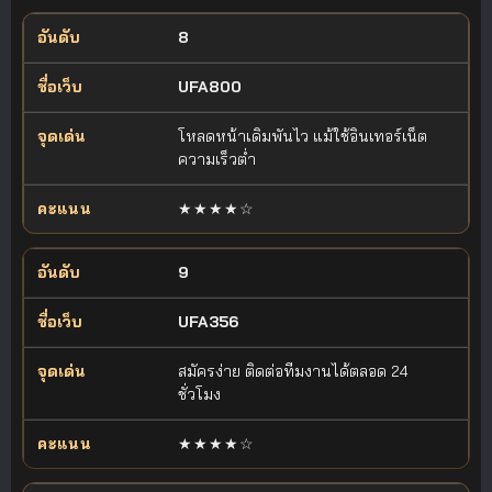
8
UFA800
โหลดหน้าเดิมพันไว แม้ใช้อินเทอร์เน็ต
ความเร็วต่ำ
★★★★☆
9
UFA356
สมัครง่าย ติดต่อทีมงานได้ตลอด 24
ชั่วโมง
★★★★☆