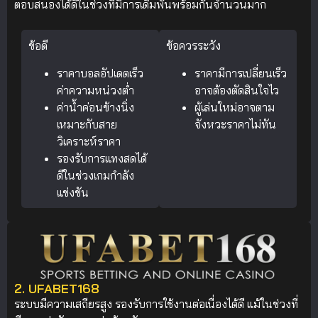
ตอบสนองได้ดีในช่วงที่มีการเดิมพันพร้อมกันจำนวนมาก
ข้อดี
ข้อควรระวัง
ราคาบอลอัปเดตเร็ว
ราคามีการเปลี่ยนเร็ว
ค่าความหน่วงต่ำ
อาจต้องตัดสินใจไว
ค่าน้ำค่อนข้างนิ่ง
ผู้เล่นใหม่อาจตาม
เหมาะกับสาย
จังหวะราคาไม่ทัน
วิเคราะห์ราคา
รองรับการแทงสดได้
ดีในช่วงเกมกำลัง
แข่งขัน
2. UFABET168
ระบบมีความเสถียรสูง รองรับการใช้งานต่อเนื่องได้ดี แม้ในช่วงที่