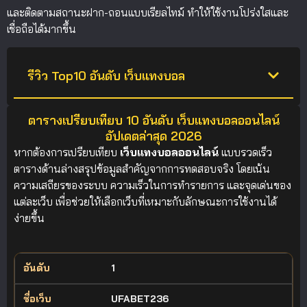
และติดตามสถานะฝาก-ถอนแบบเรียลไทม์ ทำให้ใช้งานโปร่งใสและ
เชื่อถือได้มากขึ้น
รีวิว Top10 อันดับ เว็บแทงบอล
ตารางเปรียบเทียบ 10 อันดับ เว็บแทงบอลออนไลน์
อัปเดตล่าสุด 2026
หากต้องการเปรียบเทียบ
เว็บแทงบอลออนไลน์
แบบรวดเร็ว
ตารางด้านล่างสรุปข้อมูลสำคัญจากการทดสอบจริง โดยเน้น
ความเสถียรของระบบ ความเร็วในการทำรายการ และจุดเด่นของ
แต่ละเว็บ เพื่อช่วยให้เลือกเว็บที่เหมาะกับลักษณะการใช้งานได้
ง่ายขึ้น
1
อันดับ
ชื่อเว็บ
จุดเด่นจากการทดสอบจริง
คะแนน
UFABET236