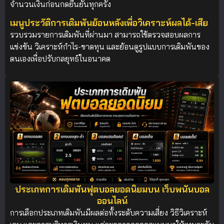
จำนวนเงินก่อนกดยืนยันทุกครั้ง
เมนูประวัติการเดิมพันย้อนหลังเพื่อวิเคราะห์ผลได้-เสีย
รวบรวมรายการเดิมพันที่ผ่านมา สามารถใช้ตรวจสอบผลการ
แข่งขัน วิเคราะห์กำไร-ขาดทุน และย้อนดูรูปแบบการเดิมพันของ
ตนเองเพื่อปรับกลยุทธ์ในอนาคต
ประเภทการเดิมพันฟุตบอลยอดนิยมบน เว็บพนันบอล
ออนไลน์
การเลือกประเภทเดิมพันมีผลต่อทั้งระดับความเสี่ยง วิธีวิเคราะห์