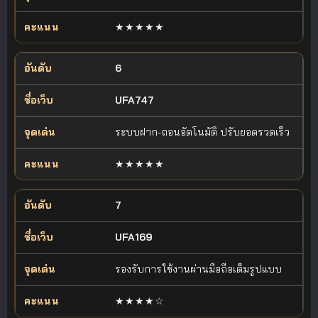
★★★★★
6
UFA747
ระบบฝาก-ถอนอัตโนมัติ ปรับยอดรวดเร็ว
★★★★★
7
UFA169
รองรับการใช้งานผ่านมือถือเต็มรูปแบบ
★★★★☆