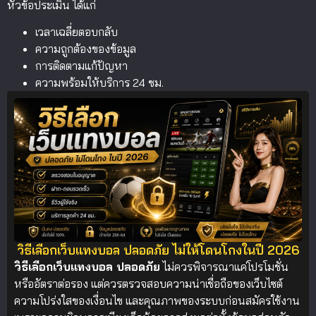
หัวข้อประเมิน ได้แก่
เวลาเฉลี่ยตอบกลับ
ความถูกต้องของข้อมูล
การติดตามแก้ปัญหา
ความพร้อมให้บริการ 24 ชม.
วิธีเลือกเว็บแทงบอล ปลอดภัย ไม่ให้โดนโกงในปี 2026
วิธีเลือกเว็บแทงบอล ปลอดภัย
ไม่ควรพิจารณาแค่โปรโมชั่น
หรืออัตราต่อรอง แต่ควรตรวจสอบความน่าเชื่อถือของเว็บไซต์
ความโปร่งใสของเงื่อนไข และคุณภาพของระบบก่อนสมัครใช้งาน