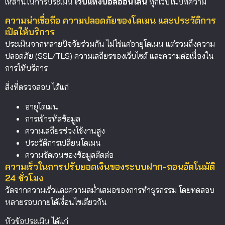
เหล่านี้ในการประเมิน
เว็บแทงบอลออนไลน์
ทุกเว็บในบทความ
ความน่าเชื่อถือ ความปลอดภัยของโดเมน และประวัติการ
เปิดให้บริการ
ประเมินจากหลายปัจจัยร่วมกัน ไม่ใช่แค่อายุโดเมน แต่รวมถึงความ
ปลอดภัย (SSL/TLS) ความเสถียรของเว็บไซต์ และความต่อเนื่องใน
การให้บริการ
สิ่งที่ตรวจสอบ ได้แก่
อายุโดเมน
การเข้ารหัสข้อมูล
ความเสถียรช่วงใช้งานสูง
ประวัติการเปลี่ยนโดเมน
ความชัดเจนของข้อมูลติดต่อ
ความเร็วในการปรับยอดเงินของระบบฝาก-ถอนอัตโนมัติ
24 ชั่วโมง
วัดจากความเร็วและความสม่ำเสมอของการทำธุรกรรม โดยทดสอบ
หลายรอบภายใต้เงื่อนไขเดียวกัน
หัวข้อประเมิน ได้แก่