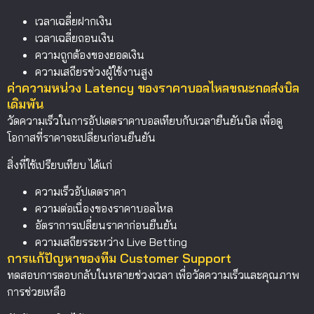
เวลาเฉลี่ยฝากเงิน
เวลาเฉลี่ยถอนเงิน
ความถูกต้องของยอดเงิน
ความเสถียรช่วงผู้ใช้งานสูง
ค่าความหน่วง Latency ของราคาบอลไหลขณะกดส่งบิล
เดิมพัน
วัดความเร็วในการอัปเดตราคาบอลเทียบกับเวลายืนยันบิล เพื่อดู
โอกาสที่ราคาจะเปลี่ยนก่อนยืนยัน
สิ่งที่ใช้เปรียบเทียบ ได้แก่
ความเร็วอัปเดตราคา
ความต่อเนื่องของราคาบอลไหล
อัตราการเปลี่ยนราคาก่อนยืนยัน
ความเสถียรระหว่าง Live Betting
การแก้ปัญหาของทีม Customer Support
ทดสอบการตอบกลับในหลายช่วงเวลา เพื่อวัดความเร็วและคุณภาพ
การช่วยเหลือ