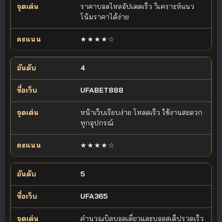
ราคาบอลไหลอัปเดตเร็ว วิเคราะห์แนว
โน้มราคาได้ง่าย
★★★★☆
4
UFABET888
หน้าเว็บเรียบง่าย โหลดเร็ว ใช้งานสะดวก
ทุกอุปกรณ์
★★★★☆
5
UFA365
คำนวณบิลบอลเดี่ยวและบอลสเต็ปรวดเร็ว