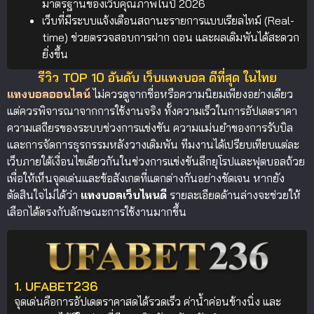
มาตรฐานของเว็บคุณภาพในปี 2026
เว็บที่มีระบบแจ้งเตือนสถานะรายการแบบเรียลไทม์ (Real-
time) ช่วยตรวจสอบการฝาก ถอน และผลเดิมพันได้สะดวก
ยิ่งขึ้น
รีวิว TOP 10 อันดับ เว็บแทงบอล ดีที่สุด ในไทย
แทงบอลออนไลน์
ไม่ควรดูจากชื่อหรือความนิยมเพียงอย่างเดียว
แต่ควรพิจารณาจากการใช้งานจริง ทั้งความเร็วในการอัปเดตราคา
ความเสถียรของระบบช่วงการแข่งขัน ความแม่นยำของการรับบิล
และการจัดการธุรกรรมหลังวางเดิมพัน ทีมงานได้เปรียบเทียบแต่ละ
เว็บภายใต้เงื่อนไขเดียวกันในช่วงการแข่งขันลีกยุโรปและฟุตบอลถ้วย
เพื่อให้เห็นจุดเด่นและข้อสังเกตที่แตกต่างกันอย่างชัดเจน หากยัง
ตัดสินใจไม่ได้ว่า
แทงบอลเว็บไหนดี
รายละเอียดด้านล่างจะช่วยให้
เลือกได้ตรงกับลักษณะการใช้งานมากขึ้น
1. UFABET236
จุดเด่นคือการอัปเดตราคาสดได้รวดเร็ว ค่าน้ำค่อนข้างนิ่ง และ