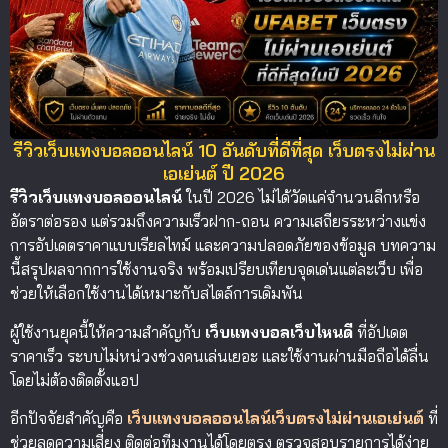
เอเย่นต์ มั่นคงปลอดภัย
จ่ายจริงทุกบิล
รีวิวเว็บแทงบอลออนไลน์ 10 อันดับที่ดีที่สุด เว็บตรงไม่ผ่าน
เอเย่นต์ ปี 2026
รีวิวเว็บแทงบอลออนไลน์
ในปี 2026 ไม่ได้วัดแค่จำนวนลีกหรือ
อัตราต่อรอง แต่รวมถึงความเร็วฝาก-ถอน ความเสถียรระหว่างแข่ง
การอัปเดตราคาแบบเรียลไทม์ และความปลอดภัยของข้อมูล บทความ
นี้สรุปผลจากการใช้งานจริง พร้อมเปรียบเทียบจุดเด่นแต่ละเว็บ เพื่อ
ช่วยให้เลือกใช้งานได้เหมาะกับสไตล์การเดิมพัน
ผู้ใช้งานยุคนี้ให้ความสำคัญกับ
เว็บแทงบอลเว็บไหนดี
ที่อัปเดต
ราคาเร็ว ระบบไม่หน่วงช่วงคนเล่นเยอะ และใช้งานผ่านมือถือได้ลื่น
โดยไม่ต้องติดตั้งแอป
อีกปัจจัยสำคัญคือ
เว็บแทงบอลออนไลน์เว็บตรงไม่ผ่านเอเย่นต์
ที่
ช่วยลดความเสี่ยง ติดต่อทีมงานได้โดยตรง ตรวจสอบรายการได้ง่าย