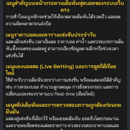
เมนูสำคัญบนหน้ากระดานเดิมพันฟุตบอลของระบบเว็บ
ตรง
การเข้าใจเมนูหลักจะช่วยให้เลือกตลาดเดิมพันได้รวดเร็ว และลด
ความผิดพลาดก่อนส่งบิล
เมนูราคาบอลและตารางแข่งขันประจำวัน
แสดงลีกแข่งขัน เวลาเริ่มเตะ ราคาบอล ค่าน้ำ และประเภทการเดิม
พันทั้งหมดของแต่ละคู่ สามารถเรียงข้อมูลตามลีกหรือช่วงเวลา
แข่งขันได้
เมนูแทงบอลสด (Live Betting) และการดูสถิติเรียล
ไทม์
ใช้สำหรับวางเดิมพันระหว่างการแข่งขัน พร้อมแสดงสถิติสำคัญ
เช่น การครองบอล จำนวนลูกเตะมุม การยิงตรงกรอบ และการ
เปลี่ยนแปลงของราคาแบบ Real-time (เรียลไทม์)
เมนูสลิปเดิมพันและการตรวจสอบความถูกต้องก่อนกด
ยืนยัน
แสดงคู่แข่งขันที่เลือกไว้ พร้อมยอดเดิมพัน ยอดรับโดยประมาณ
และรายละเอียดของแต่ละรายการ ควรตรวจสอบราคาบอลและ