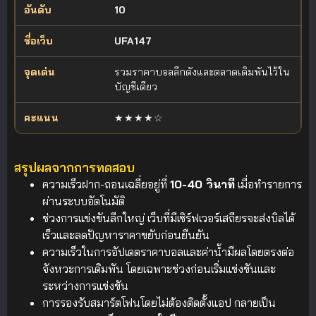
10
UFA147
รวมราคาบอลลีกดังและตลาดเดิมพันไว้ใน
บัญชีเดียว
★★★★☆
สรุปผลจากการทดสอบ
ความเร็วฝาก-ถอนเฉลี่ยอยู่ที่
10-40 วินาที
เมื่อทำรายการ
ผ่านระบบอัตโนมัติ
ช่วงการแข่งขันลีกใหญ่ เว็บที่มีเซิร์ฟเวอร์เสถียรจะส่งบิลได้
เร็วและลดปัญหาราคาขยับก่อนยืนยัน
ความเร็วในการอัปเดตราคาบอลและค่าน้ำมีผลโดยตรงต่อ
จังหวะการเดิมพัน โดยเฉพาะช่วงก่อนเริ่มแข่งขันและ
ระหว่างการแข่งขัน
การรองรับสมาร์ตโฟนโดยไม่ต้องติดตั้งแอป กลายเป็น