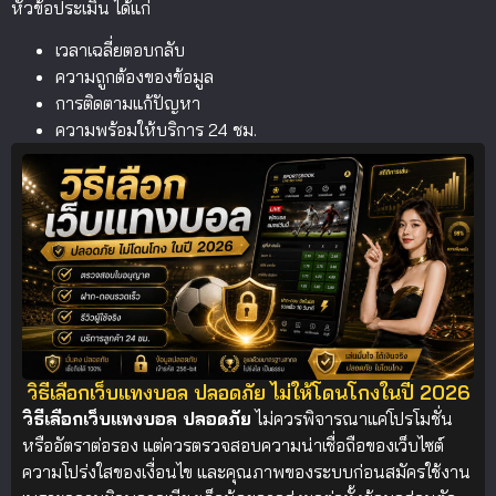
หัวข้อประเมิน ได้แก่
เวลาเฉลี่ยตอบกลับ
ความถูกต้องของข้อมูล
การติดตามแก้ปัญหา
ความพร้อมให้บริการ 24 ชม.
วิธีเลือกเว็บแทงบอล ปลอดภัย ไม่ให้โดนโกงในปี 2026
วิธีเลือกเว็บแทงบอล ปลอดภัย
ไม่ควรพิจารณาแค่โปรโมชั่น
หรืออัตราต่อรอง แต่ควรตรวจสอบความน่าเชื่อถือของเว็บไซต์
ความโปร่งใสของเงื่อนไข และคุณภาพของระบบก่อนสมัครใช้งาน