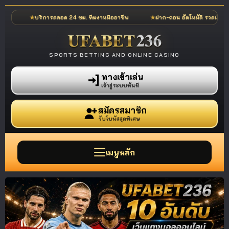
บริการตลอด 24 ชม. ทีมงานมืออาชีพ
ฝาก-ถอน อัตโนมัติ รวดเร็วภายในไม่กี่วินา
SPORTS BETTING AND ONLINE CASINO
ทางเข้าเล่น
เข้าสู่ระบบทันที
สมัครสมาชิก
รับโบนัสสุดพิเศษ
เมนูหลัก
รีวิวเว็บแทงบอลออนไลน์
10 อันดับ เว็บตรงไม่ผ่าน