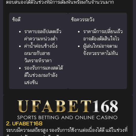
ตอบสนองได้ดีในช่วงที่มีการเดิมพันพร้อมกันจำนวนมาก
ข้อดี
ข้อควรระวัง
ราคาบอลอัปเดตเร็ว
ราคามีการเปลี่ยนเร็ว
ค่าความหน่วงต่ำ
อาจต้องตัดสินใจไว
ค่าน้ำค่อนข้างนิ่ง
ผู้เล่นใหม่อาจตาม
เหมาะกับสาย
จังหวะราคาไม่ทัน
วิเคราะห์ราคา
รองรับการแทงสดได้
ดีในช่วงเกมกำลัง
แข่งขัน
2. UFABET168
ระบบมีความเสถียรสูง รองรับการใช้งานต่อเนื่องได้ดี แม้ในช่วงที่