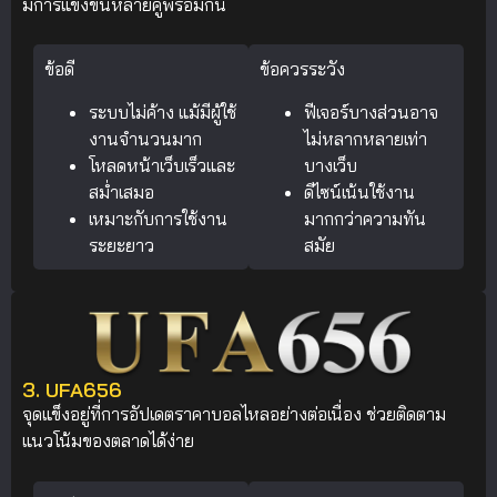
มีการแข่งขันหลายคู่พร้อมกัน
ข้อดี
ข้อควรระวัง
ระบบไม่ค้าง แม้มีผู้ใช้
ฟีเจอร์บางส่วนอาจ
งานจำนวนมาก
ไม่หลากหลายเท่า
โหลดหน้าเว็บเร็วและ
บางเว็บ
สม่ำเสมอ
ดีไซน์เน้นใช้งาน
เหมาะกับการใช้งาน
มากกว่าความทัน
ระยะยาว
สมัย
3. UFA656
จุดแข็งอยู่ที่การอัปเดตราคาบอลไหลอย่างต่อเนื่อง ช่วยติดตาม
แนวโน้มของตลาดได้ง่าย