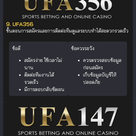
9. UFA356
ขั้นตอนการสมัครและการติดต่อทีมดูแลระบบทำได้สะดวกรวดเร็ว
ข้อดี
ข้อควรระวัง
สมัครง่าย ใช้เวลาไม่
ควรตรวจสอบข้อมูล
นาน
ก่อนสมัคร
ติดต่อทีมงานได้
เก็บข้อมูลบัญชีให้
รวดเร็ว
ปลอดภัย
มีการตอบกลับชัดเจน