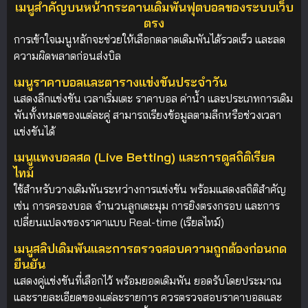
เมนูสำคัญบนหน้ากระดานเดิมพันฟุตบอลของระบบเว็บ
ตรง
การเข้าใจเมนูหลักจะช่วยให้เลือกตลาดเดิมพันได้รวดเร็ว และลด
ความผิดพลาดก่อนส่งบิล
เมนูราคาบอลและตารางแข่งขันประจำวัน
แสดงลีกแข่งขัน เวลาเริ่มเตะ ราคาบอล ค่าน้ำ และประเภทการเดิม
พันทั้งหมดของแต่ละคู่ สามารถเรียงข้อมูลตามลีกหรือช่วงเวลา
แข่งขันได้
เมนูแทงบอลสด (Live Betting) และการดูสถิติเรียล
ไทม์
ใช้สำหรับวางเดิมพันระหว่างการแข่งขัน พร้อมแสดงสถิติสำคัญ
เช่น การครองบอล จำนวนลูกเตะมุม การยิงตรงกรอบ และการ
เปลี่ยนแปลงของราคาแบบ Real-time (เรียลไทม์)
เมนูสลิปเดิมพันและการตรวจสอบความถูกต้องก่อนกด
ยืนยัน
แสดงคู่แข่งขันที่เลือกไว้ พร้อมยอดเดิมพัน ยอดรับโดยประมาณ
และรายละเอียดของแต่ละรายการ ควรตรวจสอบราคาบอลและ