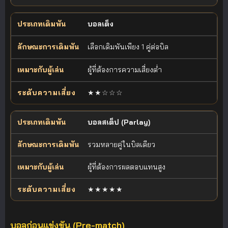
บอลเต็ง
เลือกเดิมพันเพียง 1 คู่ต่อบิล
ผู้ที่ต้องการความเสี่ยงต่ำ
★★☆☆☆
บอลสเต็ป (Parlay)
รวมหลายคู่ในบิลเดียว
ผู้ที่ต้องการผลตอบแทนสูง
★★★★★
บอลก่อนแข่งขัน (Pre-match)