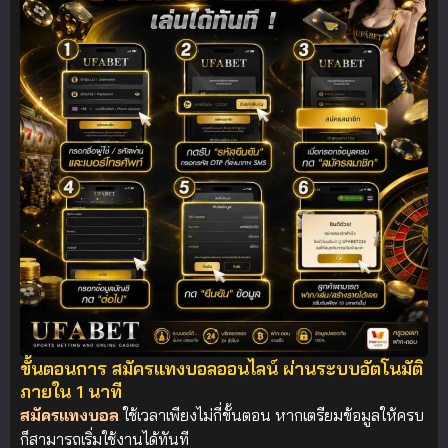
ขั้นตอนการ สมัครแทงบอลออนไลน์ ผ่านระบบอัตโนมัติ
ภายใน 1 นาที
สมัครแทงบอล
ใช้เวลาเพียงไม่กี่ขั้นตอน หากเตรียมข้อมูลให้ครบ
ก็สามารถเริ่มใช้งานได้ทันที