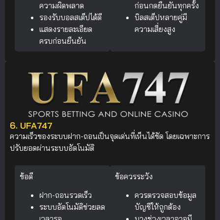
ความผิดพลาด
ก่อนกดยืนยันทุกครั้ง
รองรับบอลสเต็ปได้ดี
บิลสเต็ปหลายคู่มี
แสดงรายละเอียด
ความเสี่ยงสูง
ครบก่อนยืนยัน
6. UFA747
ความเร็วของระบบฝาก-ถอนเป็นจุดเด่นที่เห็นได้ชัด โดยเฉพาะการ
ปรับยอดผ่านระบบอัตโนมัติ
ข้อดี
ข้อควรระวัง
ฝาก-ถอนรวดเร็ว
ควรตรวจสอบข้อมูล
ระบบอัตโนมัติช่วยลด
บัญชีให้ถูกต้อง
เวลารอ
บางช่วงเวลาอาจมี