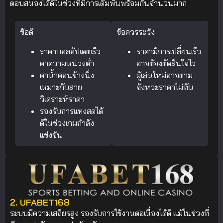
ตอบสนองได้ดีในช่วงที่มีการเดิมพันพร้อมกันจำนวนมาก
ข้อดี
ข้อควรระวัง
ราคาบอลอัปเดตเร็ว
ราคามีการเปลี่ยนเร็ว
ค่าความหน่วงต่ำ
อาจต้องตัดสินใจไว
ค่าน้ำค่อนข้างนิ่ง
ผู้เล่นใหม่อาจตาม
เหมาะกับสาย
จังหวะราคาไม่ทัน
วิเคราะห์ราคา
รองรับการแทงสดได้
ดีในช่วงเกมกำลัง
แข่งขัน
2. UFABET168
ระบบมีความเสถียรสูง รองรับการใช้งานต่อเนื่องได้ดี แม้ในช่วงที่