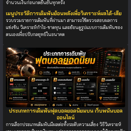
จำนวนเงินก่อนกดยืนยันทุกครั้ง
เมนูประวัติการเดิมพันย้อนหลังเพื่อวิเคราะห์ผลได้-เสีย
รวบรวมรายการเดิมพันที่ผ่านมา สามารถใช้ตรวจสอบผลการ
แข่งขัน วิเคราะห์กำไร-ขาดทุน และย้อนดูรูปแบบการเดิมพันของ
ตนเองเพื่อปรับกลยุทธ์ในอนาคต
ประเภทการเดิมพันฟุตบอลยอดนิยมบน เว็บพนันบอล
ออนไลน์
การเลือกประเภทเดิมพันมีผลต่อทั้งระดับความเสี่ยง วิธีวิเคราะห์