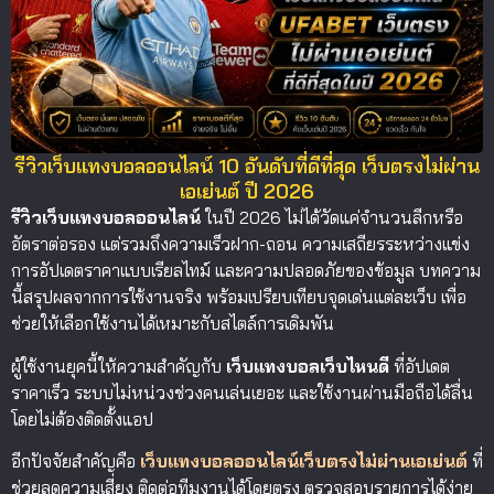
เอเย่นต์ มั่นคงปลอดภัย
จ่ายจริงทุกบิล
รีวิวเว็บแทงบอลออนไลน์ 10 อันดับที่ดีที่สุด เว็บตรงไม่ผ่าน
เอเย่นต์ ปี 2026
รีวิวเว็บแทงบอลออนไลน์
ในปี 2026 ไม่ได้วัดแค่จำนวนลีกหรือ
อัตราต่อรอง แต่รวมถึงความเร็วฝาก-ถอน ความเสถียรระหว่างแข่ง
การอัปเดตราคาแบบเรียลไทม์ และความปลอดภัยของข้อมูล บทความ
นี้สรุปผลจากการใช้งานจริง พร้อมเปรียบเทียบจุดเด่นแต่ละเว็บ เพื่อ
ช่วยให้เลือกใช้งานได้เหมาะกับสไตล์การเดิมพัน
ผู้ใช้งานยุคนี้ให้ความสำคัญกับ
เว็บแทงบอลเว็บไหนดี
ที่อัปเดต
ราคาเร็ว ระบบไม่หน่วงช่วงคนเล่นเยอะ และใช้งานผ่านมือถือได้ลื่น
โดยไม่ต้องติดตั้งแอป
อีกปัจจัยสำคัญคือ
เว็บแทงบอลออนไลน์เว็บตรงไม่ผ่านเอเย่นต์
ที่
ช่วยลดความเสี่ยง ติดต่อทีมงานได้โดยตรง ตรวจสอบรายการได้ง่าย