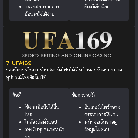
ตรวจสอบรายการ
ดีเลย์เล็กน้อย
ย้อนหลังได้ง่าย
7. UFA169
รองรับการใช้งานผ่านสมาร์ตโฟนได้ดี หน้าจอปรับตามขนาด
อุปกรณ์โดยอัตโนมัติ
ข้อดี
ข้อควรระวัง
ใช้งานมือถือได้ลื่น
อินเทอร์เน็ตช้าอาจ
ไหล
กระทบการใช้งาน
ไม่ต้องติดตั้งแอป
หน้าจอเล็กอาจดู
รองรับทุกขนาดหน้า
ข้อมูลไม่ครบ
จอ