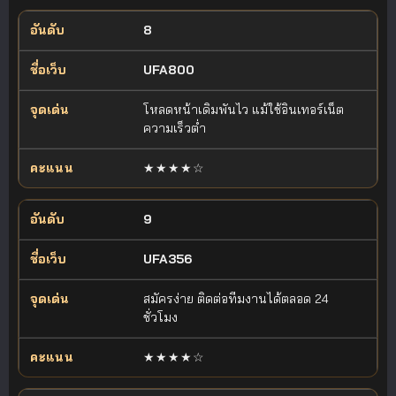
8
UFA800
โหลดหน้าเดิมพันไว แม้ใช้อินเทอร์เน็ต
ความเร็วต่ำ
★★★★☆
9
UFA356
สมัครง่าย ติดต่อทีมงานได้ตลอด 24
ชั่วโมง
★★★★☆