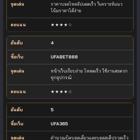
ราคาบอลไหลอัปเดตเร็ว วิเคราะห์แนว
โน้มราคาได้ง่าย
★★★★☆
4
UFABET888
หน้าเว็บเรียบง่าย โหลดเร็ว ใช้งานสะดวก
ทุกอุปกรณ์
★★★★☆
5
UFA365
คำนวณบิลบอลเดี่ยวและบอลสเต็ปรวดเร็ว