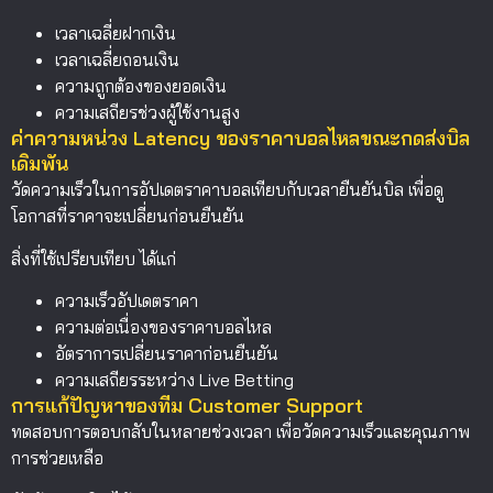
เวลาเฉลี่ยฝากเงิน
เวลาเฉลี่ยถอนเงิน
ความถูกต้องของยอดเงิน
ความเสถียรช่วงผู้ใช้งานสูง
ค่าความหน่วง Latency ของราคาบอลไหลขณะกดส่งบิล
เดิมพัน
วัดความเร็วในการอัปเดตราคาบอลเทียบกับเวลายืนยันบิล เพื่อดู
โอกาสที่ราคาจะเปลี่ยนก่อนยืนยัน
สิ่งที่ใช้เปรียบเทียบ ได้แก่
ความเร็วอัปเดตราคา
ความต่อเนื่องของราคาบอลไหล
อัตราการเปลี่ยนราคาก่อนยืนยัน
ความเสถียรระหว่าง Live Betting
การแก้ปัญหาของทีม Customer Support
ทดสอบการตอบกลับในหลายช่วงเวลา เพื่อวัดความเร็วและคุณภาพ
การช่วยเหลือ