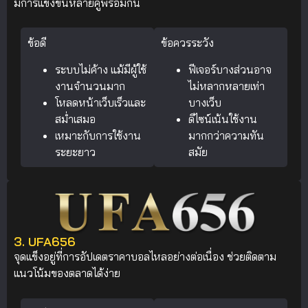
มีการแข่งขันหลายคู่พร้อมกัน
ข้อดี
ข้อควรระวัง
ระบบไม่ค้าง แม้มีผู้ใช้
ฟีเจอร์บางส่วนอาจ
งานจำนวนมาก
ไม่หลากหลายเท่า
โหลดหน้าเว็บเร็วและ
บางเว็บ
สม่ำเสมอ
ดีไซน์เน้นใช้งาน
เหมาะกับการใช้งาน
มากกว่าความทัน
ระยะยาว
สมัย
3. UFA656
จุดแข็งอยู่ที่การอัปเดตราคาบอลไหลอย่างต่อเนื่อง ช่วยติดตาม
แนวโน้มของตลาดได้ง่าย