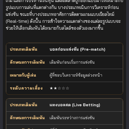
เกม และการบริหารเงินทุน แต่ละตลาดถูกออกแบบมาให้เหมาะกับ
รูปแบบการเล่นที่แตกต่างกัน บางประเภทเน้นการวิเคราะห์ก่อน
แข่งขัน ขณะที่บางประเภทอาศัยการติดตามเกมแบบเรียลไทม์
(Real-time) ดังนั้น การเข้าใจความแตกต่างของแต่ละรูปแบบจะ
ช่วยให้เลือกเดิมพันได้เหมาะกับสไตล์ของตัวเองมากขึ้น
ตารางเปรียบเทียบประเภทการเดิมพันฟุตบอล ลักษณะการเดิมพัน ผู้เล่นท
บอลก่อนแข่งขัน (Pre-match)
ประเภทเดิมพัน
ลักษณะการเดิมพัน
เหมาะกับผู้เล่น
เดิมพันก่อนเริ่มการแข่งขัน
ผู้ที่ชอบวิเคราะห์ข้อมูลล่วงหน้า
★★☆☆☆
แทงบอลสด (Live Betting)
เดิมพันระหว่างการแข่งขัน