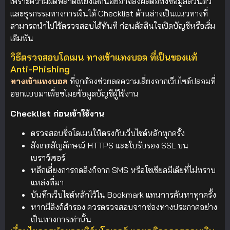
เพราะความผิดพลาดเพียงเล็กน้อยอาจส่งผลต่อทั้งข้อมูลส่วนตัว
และธุรกรรมทางการเงินได้ Checklist ด้านล่างเป็นแนวทางที่
สามารถนำไปใช้ตรวจสอบได้ทันที ก่อนตัดสินใจเปิดบัญชีหรือเริ่ม
เดิมพัน
วิธีตรวจสอบโดเมน ทางเข้าแทงบอล ที่เป็นของแท้
Anti-Phishing
ทางเข้าแทงบอล
ที่ถูกต้องช่วยลดความเสี่ยงจากเว็บไซต์ปลอมที่
ออกแบบมาเพื่อขโมยข้อมูลบัญชีผู้ใช้งาน
Checklist ก่อนเข้าใช้งาน
ตรวจสอบชื่อโดเมนให้ตรงกับเว็บไซต์หลักทุกครั้ง
สังเกตสัญลักษณ์ HTTPS และใบรับรอง SSL บน
เบราว์เซอร์
หลีกเลี่ยงการกดลิงก์จาก SMS หรือโซเชียลมีเดียที่ไม่ทราบ
แหล่งที่มา
บันทึกเว็บไซต์หลักไว้ใน Bookmark แทนการค้นหาทุกครั้ง
หากมีลิงก์สำรอง ควรตรวจสอบจากช่องทางประกาศอย่าง
เป็นทางการเท่านั้น