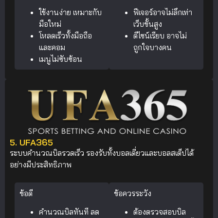
ใช้งานง่าย เหมาะกับ
ฟีเจอร์อาจไม่ลึกเท่า
มือใหม่
เว็บขั้นสูง
โหลดเร็วทั้งมือถือ
ดีไซน์เรียบ อาจไม่
และคอม
ถูกใจบางคน
เมนูไม่ซับซ้อน
5. UFA365
ระบบคำนวณบิลรวดเร็ว รองรับทั้งบอลเดี่ยวและบอลสเต็ปได้
อย่างมีประสิทธิภาพ
ข้อดี
ข้อควรระวัง
คำนวณบิลทันที ลด
ต้องตรวจสอบบิล