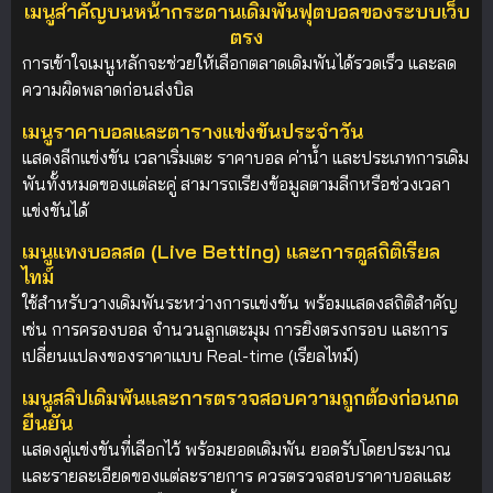
เมนูสำคัญบนหน้ากระดานเดิมพันฟุตบอลของระบบเว็บ
ตรง
การเข้าใจเมนูหลักจะช่วยให้เลือกตลาดเดิมพันได้รวดเร็ว และลด
ความผิดพลาดก่อนส่งบิล
เมนูราคาบอลและตารางแข่งขันประจำวัน
แสดงลีกแข่งขัน เวลาเริ่มเตะ ราคาบอล ค่าน้ำ และประเภทการเดิม
พันทั้งหมดของแต่ละคู่ สามารถเรียงข้อมูลตามลีกหรือช่วงเวลา
แข่งขันได้
เมนูแทงบอลสด (Live Betting) และการดูสถิติเรียล
ไทม์
ใช้สำหรับวางเดิมพันระหว่างการแข่งขัน พร้อมแสดงสถิติสำคัญ
เช่น การครองบอล จำนวนลูกเตะมุม การยิงตรงกรอบ และการ
เปลี่ยนแปลงของราคาแบบ Real-time (เรียลไทม์)
เมนูสลิปเดิมพันและการตรวจสอบความถูกต้องก่อนกด
ยืนยัน
แสดงคู่แข่งขันที่เลือกไว้ พร้อมยอดเดิมพัน ยอดรับโดยประมาณ
และรายละเอียดของแต่ละรายการ ควรตรวจสอบราคาบอลและ