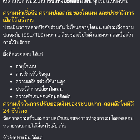
เหล่านี้ในการประเมิน
เว็บแทงบอลออนไลน์
ทุกเว็บในบทความ
ความน่าเชื่อถือ ความปลอดภัยของโดเมน และประวัติการ
เปิดให้บริการ
ประเมินจากหลายปัจจัยร่วมกัน ไม่ใช่แค่อายุโดเมน แต่รวมถึงความ
ปลอดภัย (SSL/TLS) ความเสถียรของเว็บไซต์ และความต่อเนื่องใน
การให้บริการ
สิ่งที่ตรวจสอบ ได้แก่
อายุโดเมน
การเข้ารหัสข้อมูล
ความเสถียรช่วงใช้งานสูง
ประวัติการเปลี่ยนโดเมน
ความชัดเจนของข้อมูลติดต่อ
ความเร็วในการปรับยอดเงินของระบบฝาก-ถอนอัตโนมัติ
24 ชั่วโมง
วัดจากความเร็วและความสม่ำเสมอของการทำธุรกรรม โดยทดสอบ
หลายรอบภายใต้เงื่อนไขเดียวกัน
หัวข้อประเมิน ได้แก่