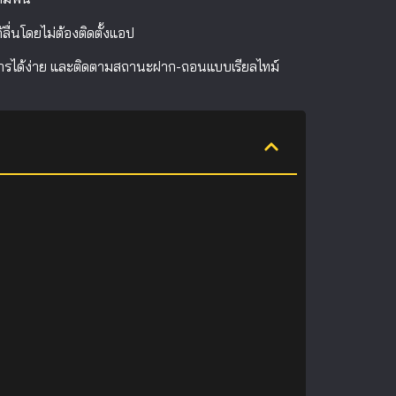
ื่นโดยไม่ต้องติดตั้งแอป
การได้ง่าย และติดตามสถานะฝาก-ถอนแบบเรียลไทม์