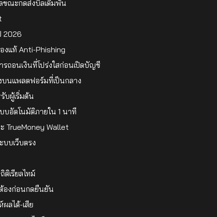
ขณะกดส่งบิลเดิมพัน
t
ปี 2026
ของแท้ Anti-Phishing
ารถอนเงินที่โปร่งใสก่อนเปิดบัญชี
ิงบนแพลตฟอร์มที่เป็นกลาง
ผู้เริ่มต้น
บอัตโนมัติภายใน 1 นาที
 และ TrueMoney Wallet
ะบบเว็บตรง
ติเรียลไทม์
้องก่อนกดยืนยัน
์ผลได้-เสีย