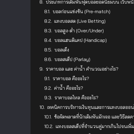
ประเภทการเดิมพันฟุตบอลยอดนิยมบน เว็บพน
บอลก่อนแข่งขัน (Pre-match)
แทงบอลสด (Live Betting)
บอลสูง-ต่ำ (Over/Under)
บอลแฮนดิแคป (Handicap)
บอลเต็ง
บอลสเต็ป (Parlay)
ราคาบอล และ ค่าน้ำ คำนวณอย่างไร?
ราคาบอล คืออะไร?
ค่าน้ำ คืออะไร?
ราคาบอลไหล คืออะไร?
เทคนิคการบริหารเงินทุนและการแทงบอลออน
ข้อผิดพลาดที่นักเดิมพันมักเจอ และวิธีลดค
แทงบอลสเต็ปที่จำนวนคู่มากเกินไปจนเพิ่ม