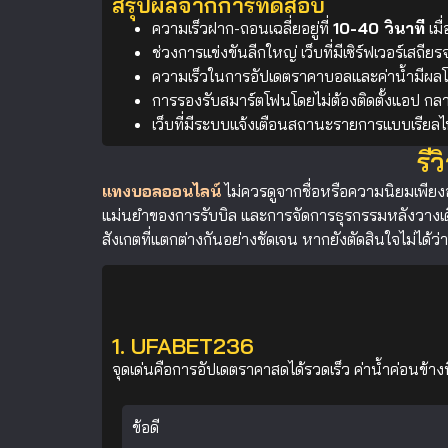
สรุปผลจากการทดสอบ
ความเร็วฝาก-ถอนเฉลี่ยอยู่ที่
10-40 วินาที
เมื
ช่วงการแข่งขันลีกใหญ่ เว็บที่มีเซิร์ฟเวอร์เสถ
ความเร็วในการอัปเดตราคาบอลและค่าน้ำมีผลโด
การรองรับสมาร์ตโฟนโดยไม่ต้องติดตั้งแอป 
เว็บที่มีระบบแจ้งเตือนสถานะรายการแบบเรียล
รี
แทงบอลออนไลน์
ไม่ควรดูจากชื่อหรือความนิยมเพีย
แม่นยำของการรับบิล และการจัดการธุรกรรมหลังวางเดิมพ
สังเกตที่แตกต่างกันอย่างชัดเจน หากยังตัดสินใจไม่ได้ว่
1. UFABET236
จุดเด่นคือการอัปเดตราคาสดได้รวดเร็ว ค่าน้ำค่อนข้
ข้อดี