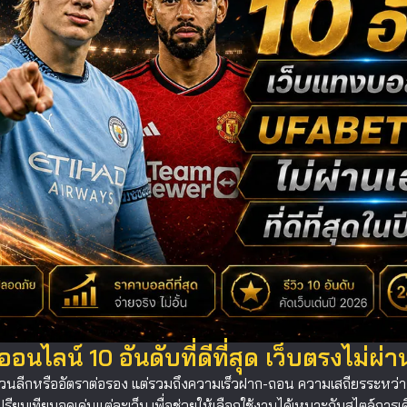
อนไลน์ 10 อันดับที่ดีที่สุด เว็บตรงไม่ผ่า
นวนลีกหรืออัตราต่อรอง แต่รวมถึงความเร็วฝาก-ถอน ความเสถียรระหว่
ยบเทียบจุดเด่นแต่ละเว็บ เพื่อช่วยให้เลือกใช้งานได้เหมาะกับสไตล์การเ