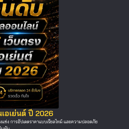
นเอเย่นต์ ปี 2026
างแข่ง การอัปเดตราคาแบบเรียลไทม์ และความปลอดภัย
ดิมพัน