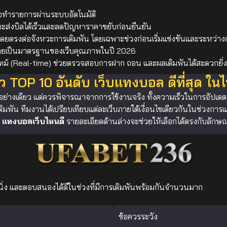
่อทำรายการผ่านระบบอัตโนมัติ
ียรจะส่งบิลได้เร็วและลดปัญหาราคาขยับก่อนยืนยัน
ยตรงต่อจังหวะการเดิมพัน โดยเฉพาะช่วงก่อนเริ่มแข่งขันและระหว่าง
กลายเป็นมาตรฐานของเว็บคุณภาพในปี 2026
ไทม์ (Real-time) ช่วยตรวจสอบการฝาก ถอน และผลเดิมพันได้สะดวกยิ่งข
วิว TOP 10 อันดับ เว็บแทงบอล ดีที่สุด ใน
งอย่างเดียว แต่ควรพิจารณาจากการใช้งานจริง ทั้งความเร็วในการอัป
ัน ทีมงานได้เปรียบเทียบแต่ละเว็บภายใต้เงื่อนไขเดียวกันในช่วงการแข่
า
แทงบอลเว็บไหนดี
รายละเอียดด้านล่างจะช่วยให้เลือกได้ตรงกับลักษ
างนิ่ง และตอบสนองได้ดีในช่วงที่มีการเดิมพันพร้อมกันจำนวนมาก
ข้อควรระวัง