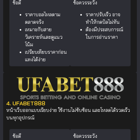
ข้อดี
ข้อควรระวัง
ราคาบอลไหลตาม
ราคาปรับเร็ว อาจ
ตลาดจริง
ทำให้กดบิลไม่ทัน
เหมาะกับสาย
ต้องมีประสบการณ์
วิเคราะห์และดูแนว
ในการอ่านราคา
โน้ม
เปรียบเทียบราคาก่อน
แทงได้ง่าย
4. UFABET888
หน้าเว็บออกแบบเรียบง่าย ใช้งานไม่ซับซ้อน และโหลดได้รวดเร็ว
บนทุกอุปกรณ์
ข้อดี
ข้อควรระวัง