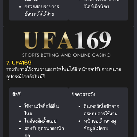
ตรวจสอบรายการ
ดีเลย์เล็กน้อย
ย้อนหลังได้ง่าย
7. UFA169
รองรับการใช้งานผ่านสมาร์ตโฟนได้ดี หน้าจอปรับตามขนาด
อุปกรณ์โดยอัตโนมัติ
ข้อดี
ข้อควรระวัง
ใช้งานมือถือได้ลื่น
อินเทอร์เน็ตช้าอาจ
ไหล
กระทบการใช้งาน
ไม่ต้องติดตั้งแอป
หน้าจอเล็กอาจดู
รองรับทุกขนาดหน้า
ข้อมูลไม่ครบ
จอ