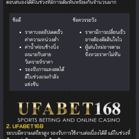
ตอบสนองได้ดีในช่วงที่มีการเดิมพันพร้อมกันจำนวนมาก
ข้อดี
ข้อควรระวัง
ราคาบอลอัปเดตเร็ว
ราคามีการเปลี่ยนเร็ว
ค่าความหน่วงต่ำ
อาจต้องตัดสินใจไว
ค่าน้ำค่อนข้างนิ่ง
ผู้เล่นใหม่อาจตาม
เหมาะกับสาย
จังหวะราคาไม่ทัน
วิเคราะห์ราคา
รองรับการแทงสดได้
ดีในช่วงเกมกำลัง
แข่งขัน
2. UFABET168
ระบบมีความเสถียรสูง รองรับการใช้งานต่อเนื่องได้ดี แม้ในช่วงที่