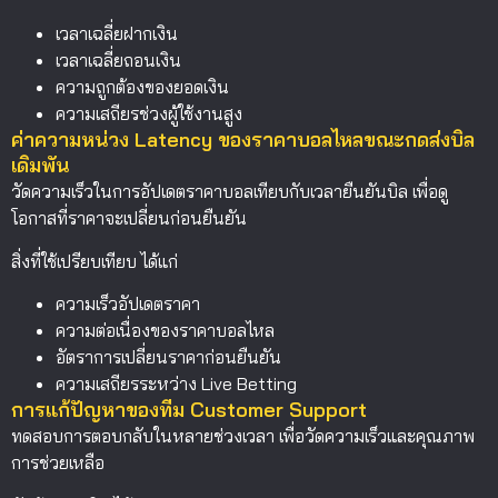
เวลาเฉลี่ยฝากเงิน
เวลาเฉลี่ยถอนเงิน
ความถูกต้องของยอดเงิน
ความเสถียรช่วงผู้ใช้งานสูง
ค่าความหน่วง Latency ของราคาบอลไหลขณะกดส่งบิล
เดิมพัน
วัดความเร็วในการอัปเดตราคาบอลเทียบกับเวลายืนยันบิล เพื่อดู
โอกาสที่ราคาจะเปลี่ยนก่อนยืนยัน
สิ่งที่ใช้เปรียบเทียบ ได้แก่
ความเร็วอัปเดตราคา
ความต่อเนื่องของราคาบอลไหล
อัตราการเปลี่ยนราคาก่อนยืนยัน
ความเสถียรระหว่าง Live Betting
การแก้ปัญหาของทีม Customer Support
ทดสอบการตอบกลับในหลายช่วงเวลา เพื่อวัดความเร็วและคุณภาพ
การช่วยเหลือ