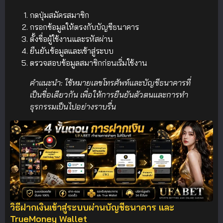
กดปุ่มสมัครสมาชิก
กรอกข้อมูลให้ตรงกับบัญชีธนาคาร
ตั้งชื่อผู้ใช้งานและรหัสผ่าน
ยืนยันข้อมูลและเข้าสู่ระบบ
ตรวจสอบข้อมูลสมาชิกก่อนเริ่มใช้งาน
คำแนะนำ: ใช้หมายเลขโทรศัพท์และบัญชีธนาคารที่
เป็นชื่อเดียวกัน เพื่อให้การยืนยันตัวตนและการทำ
ธุรกรรมเป็นไปอย่างราบรื่น
วิธีฝากเงินเข้าสู่ระบบผ่านบัญชีธนาคาร และ
TrueMoney Wallet