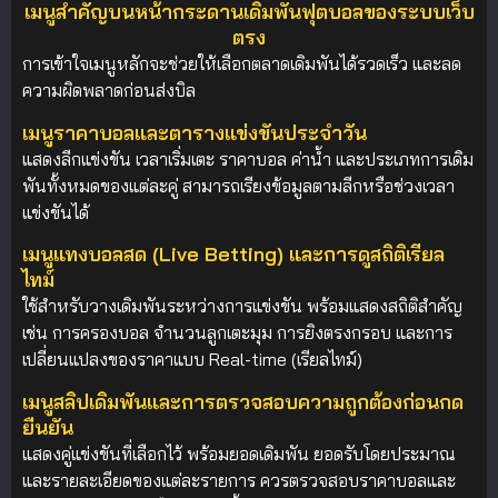
เมนูสำคัญบนหน้ากระดานเดิมพันฟุตบอลของระบบเว็บ
ตรง
การเข้าใจเมนูหลักจะช่วยให้เลือกตลาดเดิมพันได้รวดเร็ว และลด
ความผิดพลาดก่อนส่งบิล
เมนูราคาบอลและตารางแข่งขันประจำวัน
แสดงลีกแข่งขัน เวลาเริ่มเตะ ราคาบอล ค่าน้ำ และประเภทการเดิม
พันทั้งหมดของแต่ละคู่ สามารถเรียงข้อมูลตามลีกหรือช่วงเวลา
แข่งขันได้
เมนูแทงบอลสด (Live Betting) และการดูสถิติเรียล
ไทม์
ใช้สำหรับวางเดิมพันระหว่างการแข่งขัน พร้อมแสดงสถิติสำคัญ
เช่น การครองบอล จำนวนลูกเตะมุม การยิงตรงกรอบ และการ
เปลี่ยนแปลงของราคาแบบ Real-time (เรียลไทม์)
เมนูสลิปเดิมพันและการตรวจสอบความถูกต้องก่อนกด
ยืนยัน
แสดงคู่แข่งขันที่เลือกไว้ พร้อมยอดเดิมพัน ยอดรับโดยประมาณ
และรายละเอียดของแต่ละรายการ ควรตรวจสอบราคาบอลและ