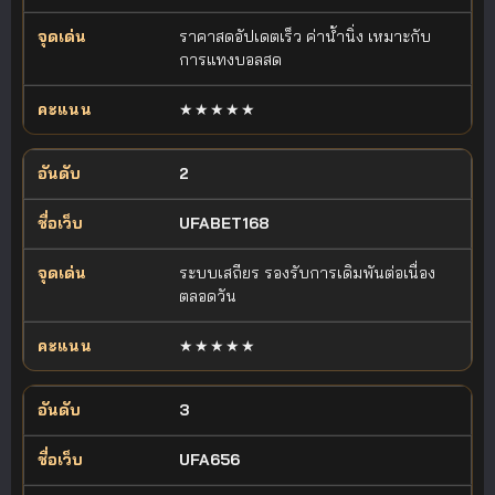
ราคาสดอัปเดตเร็ว ค่าน้ำนิ่ง เหมาะกับ
การแทงบอลสด
★★★★★
2
UFABET168
ระบบเสถียร รองรับการเดิมพันต่อเนื่อง
ตลอดวัน
★★★★★
3
UFA656