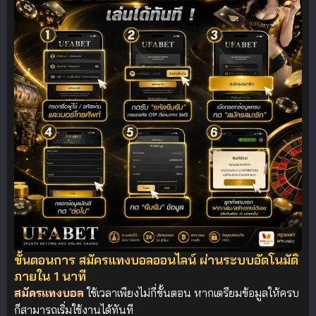
ขั้นตอนการ สมัครแทงบอลออนไลน์ ผ่านระบบอัตโนมัติ
ภายใน 1 นาที
สมัครแทงบอล
ใช้เวลาเพียงไม่กี่ขั้นตอน หากเตรียมข้อมูลให้ครบ
ก็สามารถเริ่มใช้งานได้ทันที