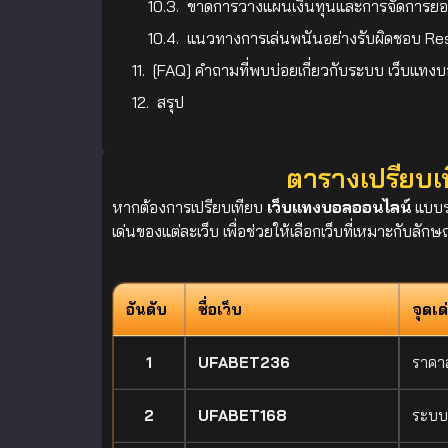
ขาดการวางแผนเงินทุนและการจัดการยอด
แนวทางการเล่นพนันอย่างรับผิดชอบ Re
[FAQ] คำถามที่พบบ่อยเกี่ยวกับระบบ เว็บแทง
สรุป
ตารางเปรียบเท
หากต้องการเปรียบเทียบ
เว็บแทงบอลออนไลน์
แบบร
เด่นของแต่ละเว็บ เพื่อช่วยให้เลือกเว็บที่เหมาะกับลัก
อันดับ
ชื่อเว็บ
จุดเ
1
UFABET236
ราคาส
2
UFABET168
ระบบเ