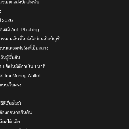
ขณะกดส่งบิลเดิมพัน
t
ปี 2026
ของแท้ Anti-Phishing
ารถอนเงินที่โปร่งใสก่อนเปิดบัญชี
ิงบนแพลตฟอร์มที่เป็นกลาง
ผู้เริ่มต้น
บอัตโนมัติภายใน 1 นาที
 และ TrueMoney Wallet
ะบบเว็บตรง
ติเรียลไทม์
้องก่อนกดยืนยัน
์ผลได้-เสีย