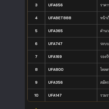
3
UFA656
ราคาบ
4
UFABET888
หน้าเ
5
UFA365
คำนว
6
UFA747
ระบบฝ
7
UFA169
รองรั
8
UFA800
โหลดห
9
UFA356
สมัคร
10
UFA147
รวมรา