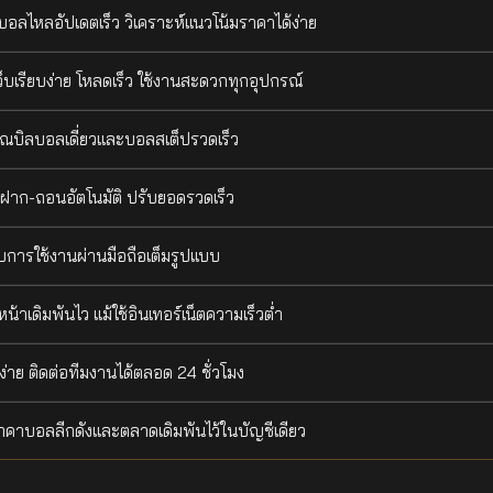
อลไหลอัปเดตเร็ว วิเคราะห์แนวโน้มราคาได้ง่าย
ว็บเรียบง่าย โหลดเร็ว ใช้งานสะดวกทุกอุปกรณ์
ณบิลบอลเดี่ยวและบอลสเต็ปรวดเร็ว
าก-ถอนอัตโนมัติ ปรับยอดรวดเร็ว
บการใช้งานผ่านมือถือเต็มรูปแบบ
น้าเดิมพันไว แม้ใช้อินเทอร์เน็ตความเร็วต่ำ
ง่าย ติดต่อทีมงานได้ตลอด 24 ชั่วโมง
คาบอลลีกดังและตลาดเดิมพันไว้ในบัญชีเดียว