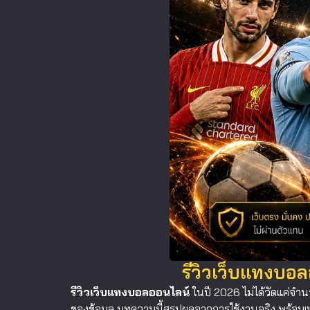
รีวิวเว็บแทงบอลอ
รีวิวเว็บแทงบอลออนไลน์
ในปี 2026 ไม่ได้วัดแค่จำ
ของข้อมูล บทความนี้สรุปผลจากการใช้งานจริง พร้อมเปรี