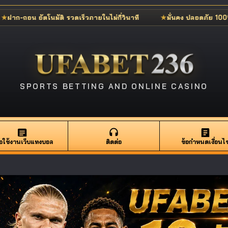
 อัตโนมัติ รวดเร็วภายในไม่กี่วินาที
มั่นคง ปลอดภัย 100% ระบบ
SPORTS BETTING AND ONLINE CASINO
มือใช้งานเว็บแทงบอล
ติดต่อ
ข้อกำหนดเงื่อนไ
นไลน์ 10 อันดับ เว็บตรงไม่ผ
ปลอดภัย จ่ายจริงทุกบิล