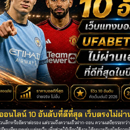
อนไลน์ 10 อันดับที่ดีที่สุด เว็บตรงไม่ผ่า
นวนลีกหรืออัตราต่อรอง แต่รวมถึงความเร็วฝาก-ถอน ความเสถียรระหว่
ยบเทียบจุดเด่นแต่ละเว็บ เพื่อช่วยให้เลือกใช้งานได้เหมาะกับสไตล์การเ