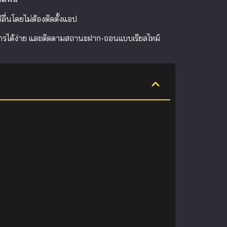
ื่นโดยไม่ต้องติดตั้งแอป
การได้ง่าย และติดตามสถานะฝาก-ถอนแบบเรียลไทม์