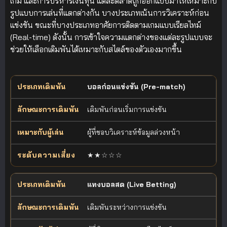
เกม และการบริหารเงินทุน แต่ละตลาดถูกออกแบบมาให้เหมาะกับ
รูปแบบการเล่นที่แตกต่างกัน บางประเภทเน้นการวิเคราะห์ก่อน
แข่งขัน ขณะที่บางประเภทอาศัยการติดตามเกมแบบเรียลไทม์
(Real-time) ดังนั้น การเข้าใจความแตกต่างของแต่ละรูปแบบจะ
ช่วยให้เลือกเดิมพันได้เหมาะกับสไตล์ของตัวเองมากขึ้น
ตารางเปรียบเทียบประเภทการเดิมพันฟุตบอล ลักษณะการเดิมพัน ผู้เล่นท
บอลก่อนแข่งขัน (Pre-match)
ประเภทเดิมพัน
ลักษณะการเดิมพัน
เหมาะกับผู้เล่น
เดิมพันก่อนเริ่มการแข่งขัน
ผู้ที่ชอบวิเคราะห์ข้อมูลล่วงหน้า
★★☆☆☆
แทงบอลสด (Live Betting)
เดิมพันระหว่างการแข่งขัน