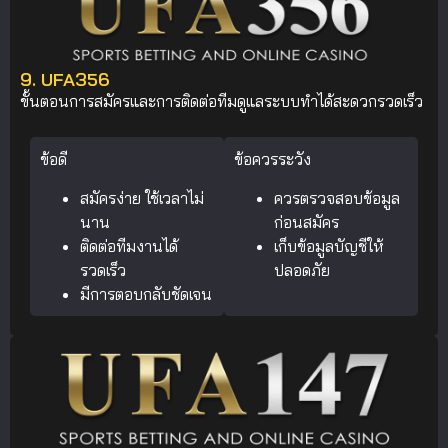
9. UFA356
ขั้นตอนการสมัครและการติดต่อทีมดูแลระบบทำได้สะดวกรวดเร็ว
ข้อดี
ข้อควรระวัง
สมัครง่าย ใช้เวลาไม่
ควรตรวจสอบข้อมูล
นาน
ก่อนสมัคร
ติดต่อทีมงานได้
เก็บข้อมูลบัญชีให้
รวดเร็ว
ปลอดภัย
มีการตอบกลับชัดเจน