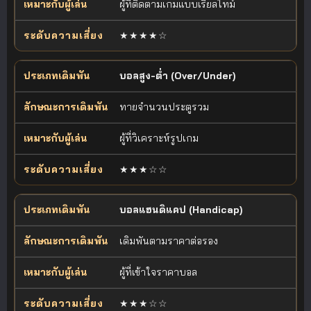
ผู้ที่ติดตามเกมแบบเรียลไทม์
★★★★☆
บอลสูง-ต่ำ (Over/Under)
ทายจำนวนประตูรวม
ผู้ที่วิเคราะห์รูปเกม
★★★☆☆
บอลแฮนดิแคป (Handicap)
เดิมพันตามราคาต่อรอง
ผู้ที่เข้าใจราคาบอล
★★★☆☆