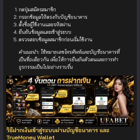
กดปุ่มสมัครสมาชิก
กรอกข้อมูลให้ตรงกับบัญชีธนาคาร
ตั้งชื่อผู้ใช้งานและรหัสผ่าน
ยืนยันข้อมูลและเข้าสู่ระบบ
ตรวจสอบข้อมูลสมาชิกก่อนเริ่มใช้งาน
คำแนะนำ: ใช้หมายเลขโทรศัพท์และบัญชีธนาคารที่
เป็นชื่อเดียวกัน เพื่อให้การยืนยันตัวตนและการทำ
ธุรกรรมเป็นไปอย่างราบรื่น
วิธีฝากเงินเข้าสู่ระบบผ่านบัญชีธนาคาร และ
TrueMoney Wallet