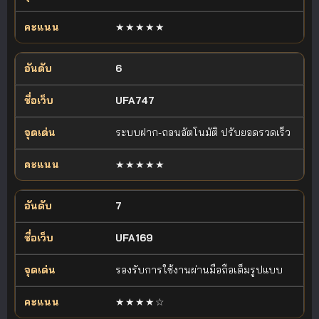
★★★★★
6
UFA747
ระบบฝาก-ถอนอัตโนมัติ ปรับยอดรวดเร็ว
★★★★★
7
UFA169
รองรับการใช้งานผ่านมือถือเต็มรูปแบบ
★★★★☆