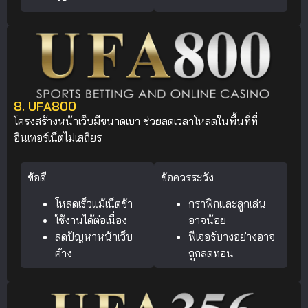
8. UFA800
โครงสร้างหน้าเว็บมีขนาดเบา ช่วยลดเวลาโหลดในพื้นที่ที่
อินเทอร์เน็ตไม่เสถียร
ข้อดี
ข้อควรระวัง
โหลดเร็วแม้เน็ตช้า
กราฟิกและลูกเล่น
ใช้งานได้ต่อเนื่อง
อาจน้อย
ลดปัญหาหน้าเว็บ
ฟีเจอร์บางอย่างอาจ
ค้าง
ถูกลดทอน