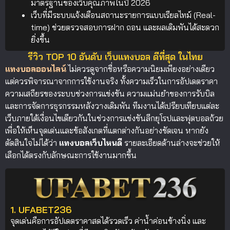
มาตรฐานของเว็บคุณภาพในปี 2026
เว็บที่มีระบบแจ้งเตือนสถานะรายการแบบเรียลไทม์ (Real-
time) ช่วยตรวจสอบการฝาก ถอน และผลเดิมพันได้สะดวก
ยิ่งขึ้น
รีวิว TOP 10 อันดับ เว็บแทงบอล ดีที่สุด ในไทย
แทงบอลออนไลน์
ไม่ควรดูจากชื่อหรือความนิยมเพียงอย่างเดียว
แต่ควรพิจารณาจากการใช้งานจริง ทั้งความเร็วในการอัปเดตราคา
ความเสถียรของระบบช่วงการแข่งขัน ความแม่นยำของการรับบิล
และการจัดการธุรกรรมหลังวางเดิมพัน ทีมงานได้เปรียบเทียบแต่ละ
เว็บภายใต้เงื่อนไขเดียวกันในช่วงการแข่งขันลีกยุโรปและฟุตบอลถ้วย
เพื่อให้เห็นจุดเด่นและข้อสังเกตที่แตกต่างกันอย่างชัดเจน หากยัง
ตัดสินใจไม่ได้ว่า
แทงบอลเว็บไหนดี
รายละเอียดด้านล่างจะช่วยให้
เลือกได้ตรงกับลักษณะการใช้งานมากขึ้น
1. UFABET236
จุดเด่นคือการอัปเดตราคาสดได้รวดเร็ว ค่าน้ำค่อนข้างนิ่ง และ