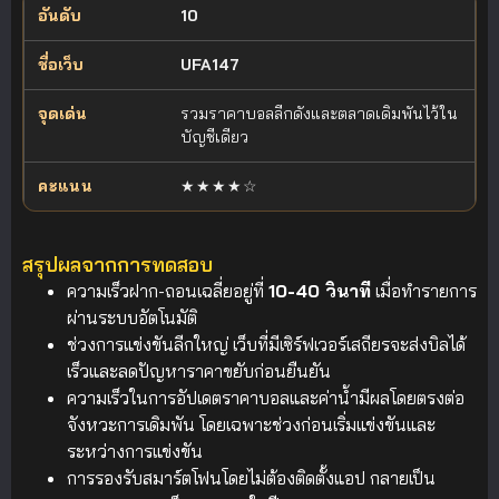
10
UFA147
รวมราคาบอลลีกดังและตลาดเดิมพันไว้ใน
บัญชีเดียว
★★★★☆
สรุปผลจากการทดสอบ
ความเร็วฝาก-ถอนเฉลี่ยอยู่ที่
10-40 วินาที
เมื่อทำรายการ
ผ่านระบบอัตโนมัติ
ช่วงการแข่งขันลีกใหญ่ เว็บที่มีเซิร์ฟเวอร์เสถียรจะส่งบิลได้
เร็วและลดปัญหาราคาขยับก่อนยืนยัน
ความเร็วในการอัปเดตราคาบอลและค่าน้ำมีผลโดยตรงต่อ
จังหวะการเดิมพัน โดยเฉพาะช่วงก่อนเริ่มแข่งขันและ
ระหว่างการแข่งขัน
การรองรับสมาร์ตโฟนโดยไม่ต้องติดตั้งแอป กลายเป็น