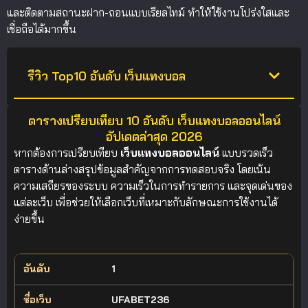
และติดตามสถานะฝาก-ถอนแบบเรียลไทม์ ทำให้ใช้งานโปร่งใสและ
เชื่อถือได้มากขึ้น
รีวิว Top10 อันดับ เว็บแทงบอล
ตารางเปรียบเทียบ 10 อันดับ เว็บแทงบอลออนไลน์
อัปเดตล่าสุด 2026
หากต้องการเปรียบเทียบ
เว็บแทงบอลออนไลน์
แบบรวดเร็ว
ตารางด้านล่างสรุปข้อมูลสำคัญจากการทดสอบจริง โดยเน้น
ความเสถียรของระบบ ความเร็วในการทำรายการ และจุดเด่นของ
แต่ละเว็บ เพื่อช่วยให้เลือกเว็บที่เหมาะกับลักษณะการใช้งานได้
ง่ายขึ้น
1
อันดับ
ชื่อเว็บ
จุดเด่นจากการทดสอบจริง
คะแนน
UFABET236