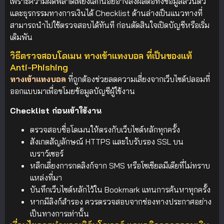
เพราะความผิดพลาดเพียงเล็กน้อยอาจส่งผลต่อทั้งข้อมูลส่วนตัว
และธุรกรรมทางการเงินได้ Checklist ด้านล่างเป็นแนวทางที่
สามารถนำไปใช้ตรวจสอบได้ทันที ก่อนตัดสินใจเปิดบัญชีหรือเริ่ม
เดิมพัน
วิธีตรวจสอบโดเมน ทางเข้าแทงบอล ที่เป็นของแท้
Anti-Phishing
ทางเข้าแทงบอล
ที่ถูกต้องช่วยลดความเสี่ยงจากเว็บไซต์ปลอมที่
ออกแบบมาเพื่อขโมยข้อมูลบัญชีผู้ใช้งาน
Checklist ก่อนเข้าใช้งาน
ตรวจสอบชื่อโดเมนให้ตรงกับเว็บไซต์หลักทุกครั้ง
สังเกตสัญลักษณ์ HTTPS และใบรับรอง SSL บน
เบราว์เซอร์
หลีกเลี่ยงการกดลิงก์จาก SMS หรือโซเชียลมีเดียที่ไม่ทราบ
แหล่งที่มา
บันทึกเว็บไซต์หลักไว้ใน Bookmark แทนการค้นหาทุกครั้ง
หากมีลิงก์สำรอง ควรตรวจสอบจากช่องทางประกาศอย่าง
เป็นทางการเท่านั้น