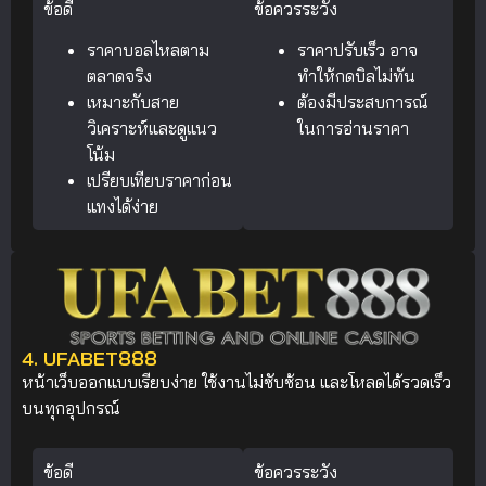
ข้อดี
ข้อควรระวัง
ราคาบอลไหลตาม
ราคาปรับเร็ว อาจ
ตลาดจริง
ทำให้กดบิลไม่ทัน
เหมาะกับสาย
ต้องมีประสบการณ์
วิเคราะห์และดูแนว
ในการอ่านราคา
โน้ม
เปรียบเทียบราคาก่อน
แทงได้ง่าย
4. UFABET888
หน้าเว็บออกแบบเรียบง่าย ใช้งานไม่ซับซ้อน และโหลดได้รวดเร็ว
บนทุกอุปกรณ์
ข้อดี
ข้อควรระวัง