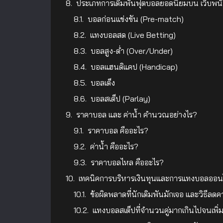
ประเภทการเดิมพันฟุตบอลยอดนิยมบน เว็บพน
บอลก่อนแข่งขัน (Pre-match)
แทงบอลสด (Live Betting)
บอลสูง-ต่ำ (Over/Under)
บอลแฮนดิแคป (Handicap)
บอลเต็ง
บอลสเต็ป (Parlay)
ราคาบอล และ ค่าน้ำ คำนวณอย่างไร?
ราคาบอล คืออะไร?
ค่าน้ำ คืออะไร?
ราคาบอลไหล คืออะไร?
เทคนิคการบริหารเงินทุนและการแทงบอลออน
ข้อผิดพลาดที่นักเดิมพันมักเจอ และวิธีลดค
แทงบอลสเต็ปที่จำนวนคู่มากเกินไปจนเพิ่ม