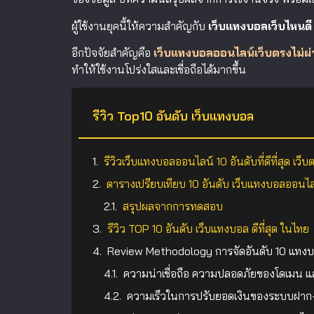
ผู้ใช้งานยุคนี้ให้ความสำคัญกับ
เว็บแทงบอลเว็บไหนดี
อีกปัจจัยสำคัญคือ
เว็บแทงบอลออนไลน์เว็บตรงไม่ผ่า
ทำให้ใช้งานโปร่งใสและเชื่อถือได้มากขึ้น
รีวิว Top10 อันดับ เว็บแทงบอล
รีวิวเว็บแทงบอลออนไลน์ 10 อันดับที่ดีที่สุด เว็
ตารางเปรียบเทียบ 10 อันดับ เว็บแทงบอลออนไล
สรุปผลจากการทดสอบ
รีวิว TOP 10 อันดับ เว็บแทงบอล ดีที่สุด ในไทย
Review Methodology การจัดอันดับ 10 แทงบอล
ความน่าเชื่อถือ ความปลอดภัยของโดเมน แล
ความเร็วในการปรับยอดเงินของระบบฝาก-ถ