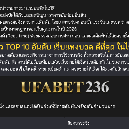
่อทำรายการผ่านระบบอัตโนมัติ
ียรจะส่งบิลได้เร็วและลดปัญหาราคาขยับก่อนยืนยัน
ยตรงต่อจังหวะการเดิมพัน โดยเฉพาะช่วงก่อนเริ่มแข่งขันและระหว่าง
กลายเป็นมาตรฐานของเว็บคุณภาพในปี 2026
ไทม์ (Real-time) ช่วยตรวจสอบการฝาก ถอน และผลเดิมพันได้สะดวกยิ่งข
วิว TOP 10 อันดับ เว็บแทงบอล ดีที่สุด ใน
งอย่างเดียว แต่ควรพิจารณาจากการใช้งานจริง ทั้งความเร็วในการอัป
ัน ทีมงานได้เปรียบเทียบแต่ละเว็บภายใต้เงื่อนไขเดียวกันในช่วงการแข่
า
แทงบอลเว็บไหนดี
รายละเอียดด้านล่างจะช่วยให้เลือกได้ตรงกับลักษ
างนิ่ง และตอบสนองได้ดีในช่วงที่มีการเดิมพันพร้อมกันจำนวนมาก
ข้อควรระวัง