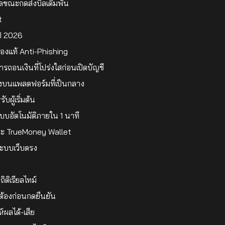
ขณะกดส่งบิลเดิมพัน
t
ปี 2026
ของแท้ Anti-Phishing
ารถอนเงินที่โปร่งใสก่อนเปิดบัญชี
ิงบนแพลตฟอร์มที่เป็นกลาง
ผู้เริ่มต้น
บอัตโนมัติภายใน 1 นาที
 และ TrueMoney Wallet
ะบบเว็บตรง
ติเรียลไทม์
้องก่อนกดยืนยัน
์ผลได้-เสีย