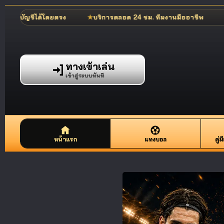
ัญชีได้โดยตรง
บริการตลอด 24 ชม. ทีมงานมืออาชีพ
ฝาก-ถอ
ทางเข้าเล่น
เข้าสู่ระบบทันที
หน้าแรก
แทงบอล
คู่
รีวิวเว็บแทงบอลออ