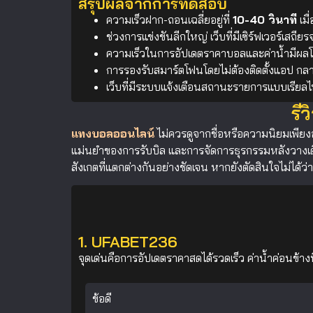
สรุปผลจากการทดสอบ
ความเร็วฝาก-ถอนเฉลี่ยอยู่ที่
10-40 วินาที
เมื
ช่วงการแข่งขันลีกใหญ่ เว็บที่มีเซิร์ฟเวอร์เสถ
ความเร็วในการอัปเดตราคาบอลและค่าน้ำมีผลโด
การรองรับสมาร์ตโฟนโดยไม่ต้องติดตั้งแอป 
เว็บที่มีระบบแจ้งเตือนสถานะรายการแบบเรียล
รี
แทงบอลออนไลน์
ไม่ควรดูจากชื่อหรือความนิยมเพีย
แม่นยำของการรับบิล และการจัดการธุรกรรมหลังวางเดิมพ
สังเกตที่แตกต่างกันอย่างชัดเจน หากยังตัดสินใจไม่ได้ว่
1. UFABET236
จุดเด่นคือการอัปเดตราคาสดได้รวดเร็ว ค่าน้ำค่อนข้
ข้อดี