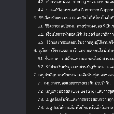
ค่าความหน่วง Latency ของราคาบอลไหล
การแก้ปัญหาของทีม Customer Suppor
วิธีเลือกเว็บแทงบอล ปลอดภัย ไม่ให้โดนโกงใน
วิธีตรวจสอบโดเมน ทางเข้าแทงบอล ที่เป็น
เงื่อนไขการทำยอดเทิร์นโอเวอร์ และกติกาก
รีวิวและกระแสตอบรับจากกลุ่มผู้ใช้งานจร
คู่มือการใช้งานระบบ เว็บแทงบอลออนไลน์ สำหรับ
ขั้นตอนการ สมัครแทงบอลออนไลน์ ผ่านระบ
วิธีฝากเงินเข้าสู่ระบบผ่านบัญชีธนาคาร
เมนูสำคัญบนหน้ากระดานเดิมพันฟุตบอลของร
เมนูราคาบอลและตารางแข่งขันประจำวัน
เมนูแทงบอลสด (Live Betting) และการดูสถิ
เมนูสลิปเดิมพันและการตรวจสอบความถูกต
เมนูประวัติการเดิมพันย้อนหลังเพื่อวิเคราะห