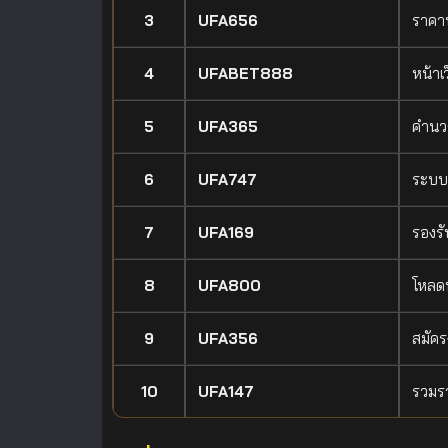
3
UFA656
ราคาบ
4
UFABET888
หน้าเ
5
UFA365
คำนว
6
UFA747
ระบบฝ
7
UFA169
รองรั
8
UFA800
โหลดห
9
UFA356
สมัคร
10
UFA147
รวมรา