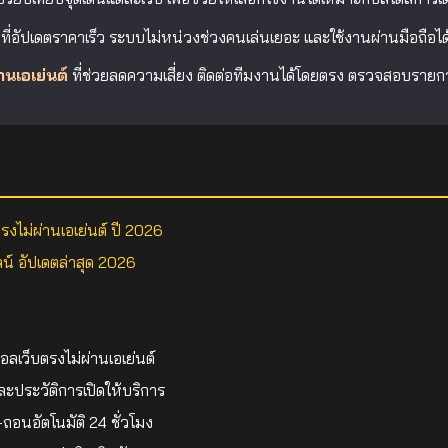
ที่อัปเดตราคาเร็ว ระบบไม่หน่วงช่วงคนเล่นเยอะ และใช้งานผ่านมือถือได้ล
นเอเย่นต์
ที่ช่วยลดความเสี่ยง ติดต่อทีมงานได้โดยตรง ตรวจสอบราย
บตรงไม่ผ่านเอเย่นต์ ปี 2026
น์ อัปเดตล่าสุด 2026
เว็บตรงไม่ผ่านเอเย่นต์
ะประวัติการเปิดให้บริการ
อนอัตโนมัติ 24 ชั่วโมง