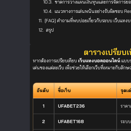
ขาดการวางแผนเงินทุนและการจัดการยอด
แนวทางการเล่นพนันอย่างรับผิดชอบ Re
[FAQ] คำถามที่พบบ่อยเกี่ยวกับระบบ เว็บแทง
สรุป
ตารางเปรียบเท
หากต้องการเปรียบเทียบ
เว็บแทงบอลออนไลน์
แบบร
เด่นของแต่ละเว็บ เพื่อช่วยให้เลือกเว็บที่เหมาะกับลัก
อันดับ
ชื่อเว็บ
จุดเ
1
UFABET236
ราคาส
2
UFABET168
ระบบเ