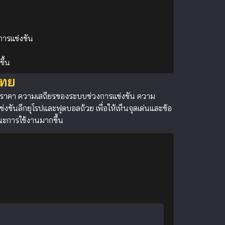
การแข่งขัน
ึ้น
ไทย
เดตราคา ความเสถียรของระบบช่วงการแข่งขัน ความ
งขันลีกยุโรปและฟุตบอลถ้วย เพื่อให้เห็นจุดเด่นและข้อ
ณะการใช้งานมากขึ้น