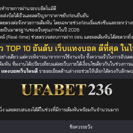
่อทำรายการผ่านระบบอัตโนมัติ
ียรจะส่งบิลได้เร็วและลดปัญหาราคาขยับก่อนยืนยัน
ยตรงต่อจังหวะการเดิมพัน โดยเฉพาะช่วงก่อนเริ่มแข่งขันและระหว่าง
กลายเป็นมาตรฐานของเว็บคุณภาพในปี 2026
ไทม์ (Real-time) ช่วยตรวจสอบการฝาก ถอน และผลเดิมพันได้สะดวกยิ่งข
วิว TOP 10 อันดับ เว็บแทงบอล ดีที่สุด ใน
งอย่างเดียว แต่ควรพิจารณาจากการใช้งานจริง ทั้งความเร็วในการอัป
ัน ทีมงานได้เปรียบเทียบแต่ละเว็บภายใต้เงื่อนไขเดียวกันในช่วงการแข่
า
แทงบอลเว็บไหนดี
รายละเอียดด้านล่างจะช่วยให้เลือกได้ตรงกับลักษ
างนิ่ง และตอบสนองได้ดีในช่วงที่มีการเดิมพันพร้อมกันจำนวนมาก
ข้อควรระวัง