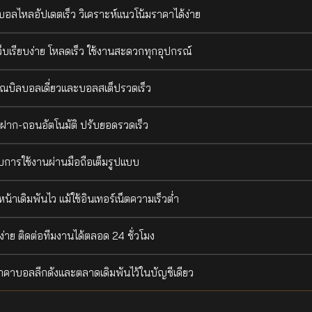
อลไหลอัปเดตเร็ว วิเคราะห์แนวโน้มราคาได้ง่าย
ว็บเรียบง่าย โหลดเร็ว ใช้งานสะดวกทุกอุปกรณ์
ณบิลบอลเดี่ยวและบอลสเต็ปรวดเร็ว
าก-ถอนอัตโนมัติ ปรับยอดรวดเร็ว
บการใช้งานผ่านมือถือเต็มรูปแบบ
น้าเดิมพันไว แม้ใช้อินเทอร์เน็ตความเร็วต่ำ
ง่าย ติดต่อทีมงานได้ตลอด 24 ชั่วโมง
คาบอลลีกดังและตลาดเดิมพันไว้ในบัญชีเดียว