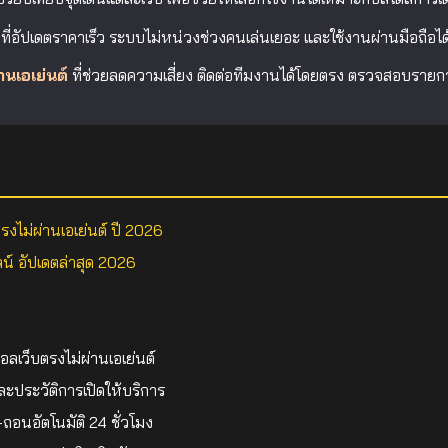
ที่อัปเดตราคาเร็ว ระบบไม่หน่วงช่วงคนเล่นเยอะ และใช้งานผ่านมือถือได้ล
นเอเย่นต์
ที่ช่วยลดความเสี่ยง ติดต่อทีมงานได้โดยตรง ตรวจสอบราย
บตรงไม่ผ่านเอเย่นต์ ปี 2026
น์ อัปเดตล่าสุด 2026
เว็บตรงไม่ผ่านเอเย่นต์
ะประวัติการเปิดให้บริการ
อนอัตโนมัติ 24 ชั่วโมง