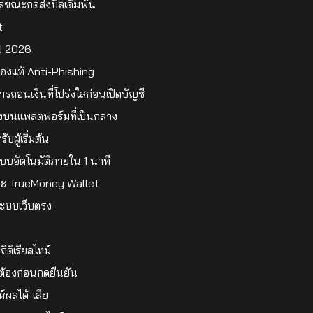
ขณะกดส่งบิลเดิมพัน
t
ปี 2026
ของแท้ Anti-Phishing
ารถอนเงินที่โปร่งใสก่อนเปิดบัญชี
ิงบนแพลตฟอร์มที่เป็นกลาง
ผู้เริ่มต้น
บอัตโนมัติภายใน 1 นาที
 และ TrueMoney Wallet
ะบบเว็บตรง
ติเรียลไทม์
้องก่อนกดยืนยัน
์ผลได้-เสีย