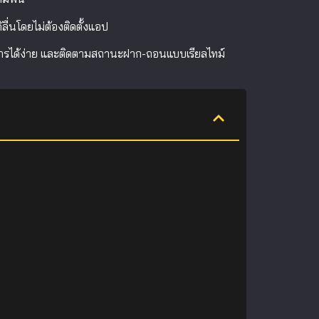
ื่นโดยไม่ต้องติดตั้งแอป
การได้ง่าย และติดตามสถานะฝาก-ถอนแบบเรียลไทม์