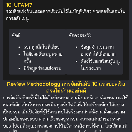
10. UFA147
รวมลีกแข่งขันและตลาดเดิมพันไว้ในบัญชีเดียว ช่วยลดขั้นตอนใน
การสลับเมนู
ข้อดี
ข้อควรระวัง
รวมทุกลีกในที่เดียว
ข้อมูลจำนวนมาก
ไม่ต้องสลับเมนูหลาย
อาจทำให้เลือกยาก
ครั้ง
ต้องใช้เวลาเรียนรู้เมนู
มีข้อมูลก่อนแข่งครบ
ในช่วงแรก
Review Methodology การจัดอันดับ 10 แทงบอลเว็บ
ตรงไม่ผ่านเอเย่นต์
การจัดอันดับครั้งนี้ไม่ได้อ้างอิงจากความนิยมหรือการโฆษณา แต่ใช้
เกณฑ์เดียวกันในการประเมินทุกเว็บไซต์ เพื่อให้เปรียบเทียบได้อย่าง
เป็นธรรม เน้นปัจจัยที่ผู้ใช้งานพบได้จริงระหว่างใช้งาน ตั้งแต่ความ
ปลอดภัยของระบบ ความเร็วของธุรกรรม ความแม่นยำของราคา
บอล ไปจนถึงคุณภาพของการให้บริการหลังการใช้งาน โดยใช้เกณฑ์