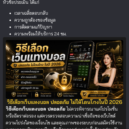
หัวข้อประเมิน ได้แก่
เวลาเฉลี่ยตอบกลับ
ความถูกต้องของข้อมูล
การติดตามแก้ปัญหา
ความพร้อมให้บริการ 24 ชม.
วิธีเลือกเว็บแทงบอล ปลอดภัย ไม่ให้โดนโกงในปี 2026
วิธีเลือกเว็บแทงบอล ปลอดภัย
ไม่ควรพิจารณาแค่โปรโมชั่น
หรืออัตราต่อรอง แต่ควรตรวจสอบความน่าเชื่อถือของเว็บไซต์
ความโปร่งใสของเงื่อนไข และคุณภาพของระบบก่อนสมัครใช้งาน