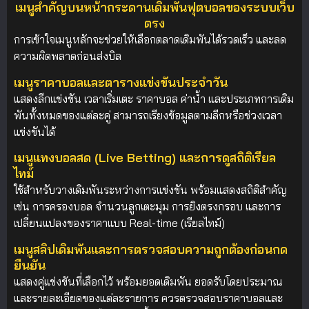
เมนูสำคัญบนหน้ากระดานเดิมพันฟุตบอลของระบบเว็บ
ตรง
การเข้าใจเมนูหลักจะช่วยให้เลือกตลาดเดิมพันได้รวดเร็ว และลด
ความผิดพลาดก่อนส่งบิล
เมนูราคาบอลและตารางแข่งขันประจำวัน
แสดงลีกแข่งขัน เวลาเริ่มเตะ ราคาบอล ค่าน้ำ และประเภทการเดิม
พันทั้งหมดของแต่ละคู่ สามารถเรียงข้อมูลตามลีกหรือช่วงเวลา
แข่งขันได้
เมนูแทงบอลสด (Live Betting) และการดูสถิติเรียล
ไทม์
ใช้สำหรับวางเดิมพันระหว่างการแข่งขัน พร้อมแสดงสถิติสำคัญ
เช่น การครองบอล จำนวนลูกเตะมุม การยิงตรงกรอบ และการ
เปลี่ยนแปลงของราคาแบบ Real-time (เรียลไทม์)
เมนูสลิปเดิมพันและการตรวจสอบความถูกต้องก่อนกด
ยืนยัน
แสดงคู่แข่งขันที่เลือกไว้ พร้อมยอดเดิมพัน ยอดรับโดยประมาณ
และรายละเอียดของแต่ละรายการ ควรตรวจสอบราคาบอลและ