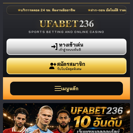
บริการตลอด 24 ชม. ทีมงานมืออาชีพ
ฝาก-ถอน อัตโนมัติ รวดเร็วภายในไม่กี่วินาที
SPORTS BETTING AND ONLINE CASINO
ทางเข้าเล่น
เข้าสู่ระบบทันที
สมัครสมาชิก
รับโบนัสสุดพิเศษ
เมนูหลัก
รีวิวเว็บแทงบอลออนไลน์
10 อันดับ เว็บตรงไม่ผ่าน