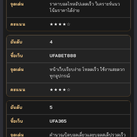
ราคาบอลไหลอัปเดตเร็ว วิเคราะห์แนว
โน้มราคาได้ง่าย
★★★★☆
4
UFABET888
หน้าเว็บเรียบง่าย โหลดเร็ว ใช้งานสะดวก
ทุกอุปกรณ์
★★★★☆
5
UFA365
คำนวณบิลบอลเดี่ยวและบอลสเต็ปรวดเร็ว