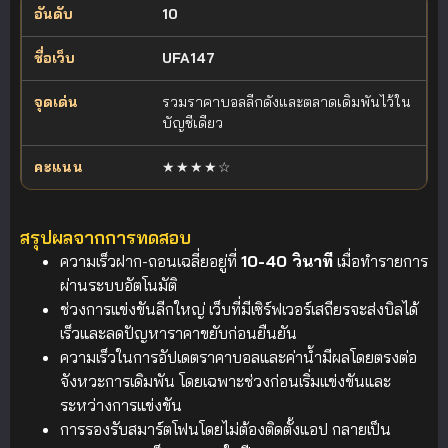
10
UFA147
รวมราคาบอลลีกดังและตลาดเดิมพันไว้ใน
บัญชีเดียว
★★★★☆
สรุปผลจากการทดสอบ
ความเร็วฝาก-ถอนเฉลี่ยอยู่ที่
10-40 วินาที
เมื่อทำรายการ
ผ่านระบบอัตโนมัติ
ช่วงการแข่งขันลีกใหญ่ เว็บที่มีเซิร์ฟเวอร์เสถียรจะส่งบิลได้
เร็วและลดปัญหาราคาขยับก่อนยืนยัน
ความเร็วในการอัปเดตราคาบอลและค่าน้ำมีผลโดยตรงต่อ
จังหวะการเดิมพัน โดยเฉพาะช่วงก่อนเริ่มแข่งขันและ
ระหว่างการแข่งขัน
การรองรับสมาร์ตโฟนโดยไม่ต้องติดตั้งแอป กลายเป็น