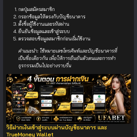
กดปุ่มสมัครสมาชิก
กรอกข้อมูลให้ตรงกับบัญชีธนาคาร
ตั้งชื่อผู้ใช้งานและรหัสผ่าน
ยืนยันข้อมูลและเข้าสู่ระบบ
ตรวจสอบข้อมูลสมาชิกก่อนเริ่มใช้งาน
คำแนะนำ: ใช้หมายเลขโทรศัพท์และบัญชีธนาคารที่
เป็นชื่อเดียวกัน เพื่อให้การยืนยันตัวตนและการทำ
ธุรกรรมเป็นไปอย่างราบรื่น
วิธีฝากเงินเข้าสู่ระบบผ่านบัญชีธนาคาร และ
TrueMoney Wallet