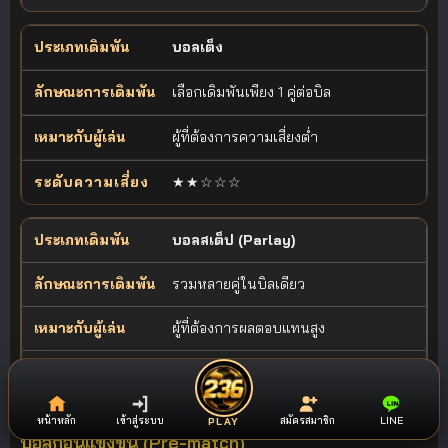
บอลเต็ง
เลือกเดิมพันเพียง 1 คู่ต่อบิล
ผู้ที่ต้องการความเสี่ยงต่ำ
★★☆☆☆
บอลสเต็ป (Parlay)
รวมหลายคู่ในบิลเดียว
ผู้ที่ต้องการผลตอบแทนสูง
★★★★★
หน้าหลัก
เข้าสู่ระบบ
สมัครสมาชิก
LINE
PLAY
บอลก่อนแข่งขัน (Pre-match)