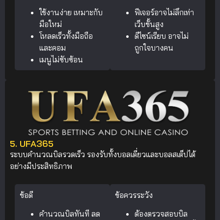
ใช้งานง่าย เหมาะกับ
ฟีเจอร์อาจไม่ลึกเท่า
มือใหม่
เว็บขั้นสูง
โหลดเร็วทั้งมือถือ
ดีไซน์เรียบ อาจไม่
และคอม
ถูกใจบางคน
เมนูไม่ซับซ้อน
5. UFA365
ระบบคำนวณบิลรวดเร็ว รองรับทั้งบอลเดี่ยวและบอลสเต็ปได้
อย่างมีประสิทธิภาพ
ข้อดี
ข้อควรระวัง
คำนวณบิลทันที ลด
ต้องตรวจสอบบิล