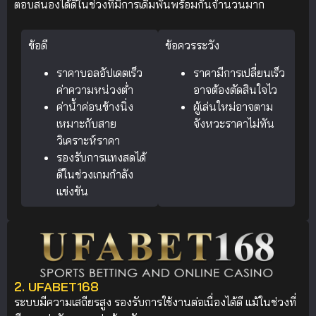
ตอบสนองได้ดีในช่วงที่มีการเดิมพันพร้อมกันจำนวนมาก
ข้อดี
ข้อควรระวัง
ราคาบอลอัปเดตเร็ว
ราคามีการเปลี่ยนเร็ว
ค่าความหน่วงต่ำ
อาจต้องตัดสินใจไว
ค่าน้ำค่อนข้างนิ่ง
ผู้เล่นใหม่อาจตาม
เหมาะกับสาย
จังหวะราคาไม่ทัน
วิเคราะห์ราคา
รองรับการแทงสดได้
ดีในช่วงเกมกำลัง
แข่งขัน
2. UFABET168
ระบบมีความเสถียรสูง รองรับการใช้งานต่อเนื่องได้ดี แม้ในช่วงที่