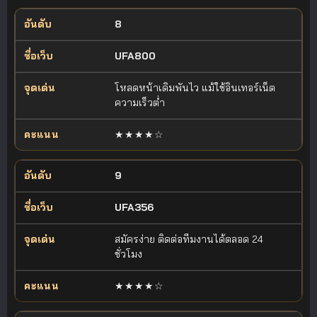
8
UFA800
โหลดหน้าเดิมพันไว แม้ใช้อินเทอร์เน็ต
ความเร็วต่ำ
★★★★☆
9
UFA356
สมัครง่าย ติดต่อทีมงานได้ตลอด 24
ชั่วโมง
★★★★☆