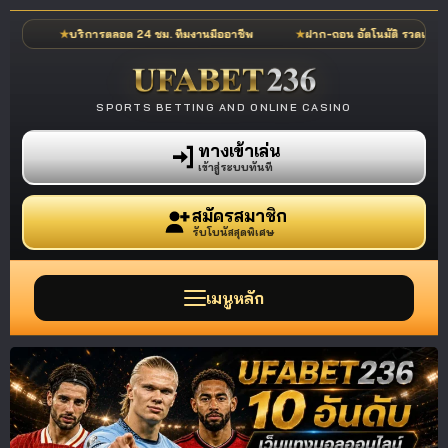
บริการตลอด 24 ชม. ทีมงานมืออาชีพ
ฝาก-ถอน อัตโนมัติ รวดเร็วภายในไม่กี่วิน
SPORTS BETTING AND ONLINE CASINO
ทางเข้าเล่น
เข้าสู่ระบบทันที
สมัครสมาชิก
รับโบนัสสุดพิเศษ
เมนูหลัก
รีวิวเว็บแทงบอลออนไลน์
10 อันดับ เว็บตรงไม่ผ่าน