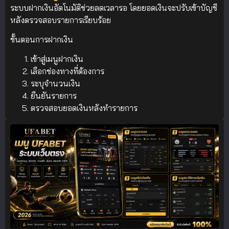
ระบบฝากเงินอัตโนมัติช่วยลดเวลารอ โดยยอดเงินจะปรับเข้าบัญชี
หลังตรวจสอบรายการเรียบร้อย
ขั้นตอนการฝากเงิน
เข้าสู่เมนูฝากเงิน
เลือกช่องทางที่ต้องการ
ระบุจำนวนเงิน
ยืนยันรายการ
ตรวจสอบยอดเงินหลังทำรายการ