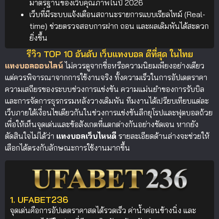
มาตรฐานของเว็บคุณภาพในปี 2026
เว็บที่มีระบบแจ้งเตือนสถานะรายการแบบเรียลไทม์ (Real-
time) ช่วยตรวจสอบการฝาก ถอน และผลเดิมพันได้สะดวก
ยิ่งขึ้น
รีวิว TOP 10 อันดับ เว็บแทงบอล ดีที่สุด ในไทย
แทงบอลออนไลน์
ไม่ควรดูจากชื่อหรือความนิยมเพียงอย่างเดียว
แต่ควรพิจารณาจากการใช้งานจริง ทั้งความเร็วในการอัปเดตราคา
ความเสถียรของระบบช่วงการแข่งขัน ความแม่นยำของการรับบิล
และการจัดการธุรกรรมหลังวางเดิมพัน ทีมงานได้เปรียบเทียบแต่ละ
เว็บภายใต้เงื่อนไขเดียวกันในช่วงการแข่งขันลีกยุโรปและฟุตบอลถ้วย
เพื่อให้เห็นจุดเด่นและข้อสังเกตที่แตกต่างกันอย่างชัดเจน หากยัง
ตัดสินใจไม่ได้ว่า
แทงบอลเว็บไหนดี
รายละเอียดด้านล่างจะช่วยให้
เลือกได้ตรงกับลักษณะการใช้งานมากขึ้น
1. UFABET236
จุดเด่นคือการอัปเดตราคาสดได้รวดเร็ว ค่าน้ำค่อนข้างนิ่ง และ