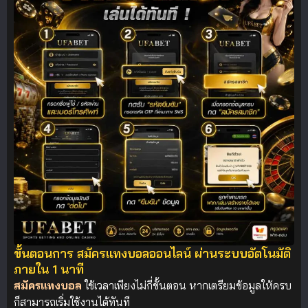
ขั้นตอนการ สมัครแทงบอลออนไลน์ ผ่านระบบอัตโนมัติ
ภายใน 1 นาที
สมัครแทงบอล
ใช้เวลาเพียงไม่กี่ขั้นตอน หากเตรียมข้อมูลให้ครบ
ก็สามารถเริ่มใช้งานได้ทันที