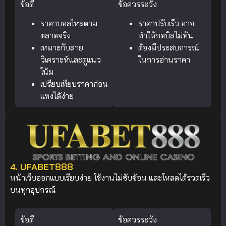
ข้อดี
ข้อควรระวัง
ราคาบอลไหลตาม
ราคาปรับเร็ว อาจ
ตลาดจริง
ทำให้กดบิลไม่ทัน
เหมาะกับสาย
ต้องมีประสบการณ์
วิเคราะห์และดูแนว
ในการอ่านราคา
โน้ม
เปรียบเทียบราคาก่อน
แทงได้ง่าย
4. UFABET888
หน้าเว็บออกแบบเรียบง่าย ใช้งานไม่ซับซ้อน และโหลดได้รวดเร็ว
บนทุกอุปกรณ์
ข้อดี
ข้อควรระวัง