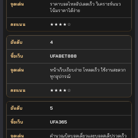
ราคาบอลไหลอัปเดตเร็ว วิเคราะห์แนว
โน้มราคาได้ง่าย
★★★★☆
4
UFABET888
หน้าเว็บเรียบง่าย โหลดเร็ว ใช้งานสะดวก
ทุกอุปกรณ์
★★★★☆
5
UFA365
คำนวณบิลบอลเดี่ยวและบอลสเต็ปรวดเร็ว