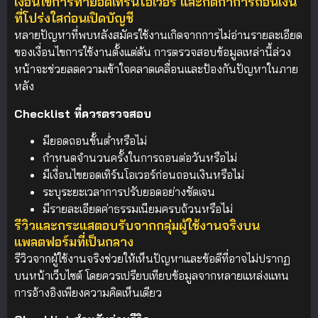
เงื่อนไขการทำยอดเทิร์นโอเวอร์ และกติกาการถอนเงิน
ที่โปร่งใสก่อนเปิดบัญชี
หลายปัญหาที่พบหลังสมัครใช้งานเกิดจากการไม่อ่านรายละเอียด
ของเงื่อนไขการใช้งานตั้งแต่ต้น การตรวจสอบข้อมูลเหล่านี้ล่วง
หน้าจะช่วยลดความเข้าใจคลาดเคลื่อนและป้องกันปัญหาในภาย
หลัง
Checklist ที่ควรตรวจสอบ
มียอดถอนขั้นต่ำหรือไม่
กำหนดจำนวนครั้งในการถอนต่อวันหรือไม่
มีเงื่อนไขยอดเทิร์นโอเวอร์ก่อนถอนเงินหรือไม่
ระบุระยะเวลาการปรับยอดอย่างชัดเจน
มีรายละเอียดค่าธรรมเนียมครบถ้วนหรือไม่
รีวิวและกระแสตอบรับจากกลุ่มผู้ใช้งานจริงบน
แพลตฟอร์มที่เป็นกลาง
รีวิวจากผู้ใช้งานจริงช่วยให้เห็นปัญหาและข้อดีที่อาจไม่ปรากฏ
บนหน้าเว็บไซต์ โดยควรเปรียบเทียบข้อมูลจากหลายแหล่งแทน
การอ้างอิงเพียงความคิดเห็นเดียว