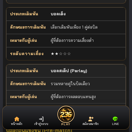
บอลเต็ง
เลือกเดิมพันเพียง 1 คู่ต่อบิล
ผู้ที่ต้องการความเสี่ยงต่ำ
★★☆☆☆
บอลสเต็ป (Parlay)
รวมหลายคู่ในบิลเดียว
ผู้ที่ต้องการผลตอบแทนสูง
★★★★★
หน้าหลัก
เข้าสู่ระบบ
สมัครสมาชิก
LINE
PLAY
บอลก่อนแข่งขัน (Pre-match)