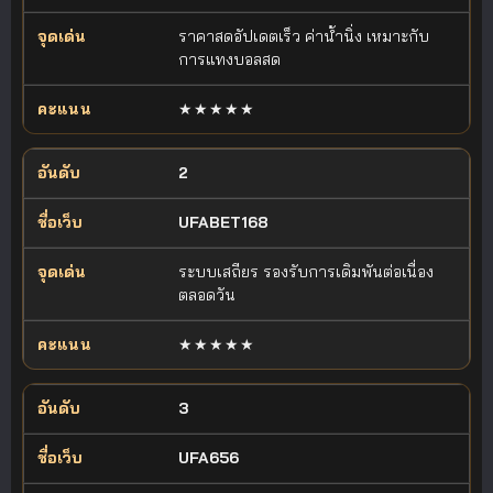
ราคาสดอัปเดตเร็ว ค่าน้ำนิ่ง เหมาะกับ
การแทงบอลสด
★★★★★
2
UFABET168
ระบบเสถียร รองรับการเดิมพันต่อเนื่อง
ตลอดวัน
★★★★★
3
UFA656