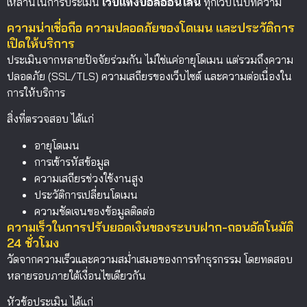
เหล่านี้ในการประเมิน
เว็บแทงบอลออนไลน์
ทุกเว็บในบทความ
ความน่าเชื่อถือ ความปลอดภัยของโดเมน และประวัติการ
เปิดให้บริการ
ประเมินจากหลายปัจจัยร่วมกัน ไม่ใช่แค่อายุโดเมน แต่รวมถึงความ
ปลอดภัย (SSL/TLS) ความเสถียรของเว็บไซต์ และความต่อเนื่องใน
การให้บริการ
สิ่งที่ตรวจสอบ ได้แก่
อายุโดเมน
การเข้ารหัสข้อมูล
ความเสถียรช่วงใช้งานสูง
ประวัติการเปลี่ยนโดเมน
ความชัดเจนของข้อมูลติดต่อ
ความเร็วในการปรับยอดเงินของระบบฝาก-ถอนอัตโนมัติ
24 ชั่วโมง
วัดจากความเร็วและความสม่ำเสมอของการทำธุรกรรม โดยทดสอบ
หลายรอบภายใต้เงื่อนไขเดียวกัน
หัวข้อประเมิน ได้แก่