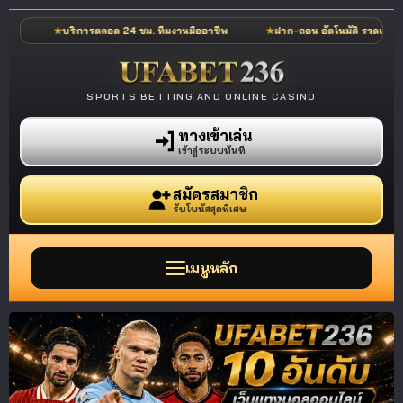
บริการตลอด 24 ชม. ทีมงานมืออาชีพ
ฝาก-ถอน อัตโนมัติ รวดเร็วภายในไม่กี่วินาที
SPORTS BETTING AND ONLINE CASINO
ทางเข้าเล่น
เข้าสู่ระบบทันที
สมัครสมาชิก
รับโบนัสสุดพิเศษ
เมนูหลัก
รีวิวเว็บแทงบอลออนไลน์
10 อันดับ เว็บตรงไม่ผ่าน