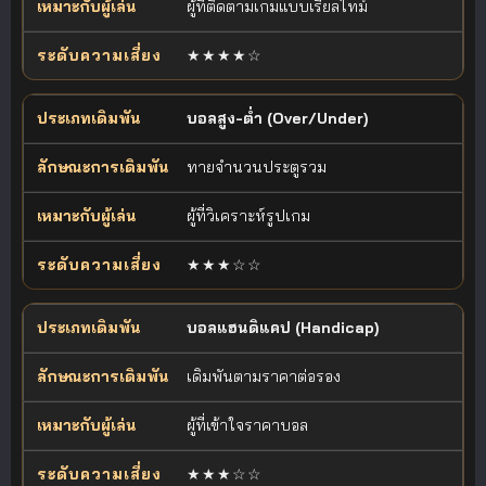
ผู้ที่ติดตามเกมแบบเรียลไทม์
★★★★☆
บอลสูง-ต่ำ (Over/Under)
ทายจำนวนประตูรวม
ผู้ที่วิเคราะห์รูปเกม
★★★☆☆
บอลแฮนดิแคป (Handicap)
เดิมพันตามราคาต่อรอง
ผู้ที่เข้าใจราคาบอล
★★★☆☆