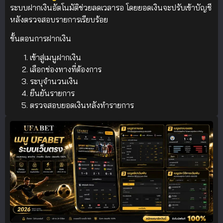
ระบบฝากเงินอัตโนมัติช่วยลดเวลารอ โดยยอดเงินจะปรับเข้าบัญชี
หลังตรวจสอบรายการเรียบร้อย
ขั้นตอนการฝากเงิน
เข้าสู่เมนูฝากเงิน
เลือกช่องทางที่ต้องการ
ระบุจำนวนเงิน
ยืนยันรายการ
ตรวจสอบยอดเงินหลังทำรายการ