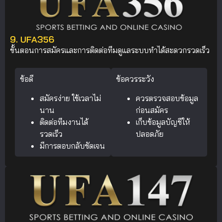
9. UFA356
ขั้นตอนการสมัครและการติดต่อทีมดูแลระบบทำได้สะดวกรวดเร็ว
ข้อดี
ข้อควรระวัง
สมัครง่าย ใช้เวลาไม่
ควรตรวจสอบข้อมูล
นาน
ก่อนสมัคร
ติดต่อทีมงานได้
เก็บข้อมูลบัญชีให้
รวดเร็ว
ปลอดภัย
มีการตอบกลับชัดเจน