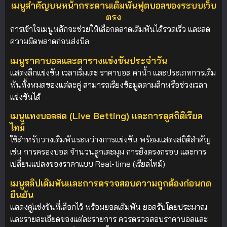
เมนูสำคัญบนหน้ากระดานเดิมพันฟุตบอลของระบบเว็บ
ตรง
การเข้าใจเมนูหลักจะช่วยให้เลือกตลาดเดิมพันได้รวดเร็ว และลด
ความผิดพลาดก่อนส่งบิล
เมนูราคาบอลและตารางแข่งขันประจำวัน
แสดงลีกแข่งขัน เวลาเริ่มเตะ ราคาบอล ค่าน้ำ และประเภทการเดิม
พันทั้งหมดของแต่ละคู่ สามารถเรียงข้อมูลตามลีกหรือช่วงเวลา
แข่งขันได้
เมนูแทงบอลสด (Live Betting) และการดูสถิติเรียล
ไทม์
ใช้สำหรับวางเดิมพันระหว่างการแข่งขัน พร้อมแสดงสถิติสำคัญ
เช่น การครองบอล จำนวนลูกเตะมุม การยิงตรงกรอบ และการ
เปลี่ยนแปลงของราคาแบบ Real-time (เรียลไทม์)
เมนูสลิปเดิมพันและการตรวจสอบความถูกต้องก่อนกด
ยืนยัน
แสดงคู่แข่งขันที่เลือกไว้ พร้อมยอดเดิมพัน ยอดรับโดยประมาณ
และรายละเอียดของแต่ละรายการ ควรตรวจสอบราคาบอลและ