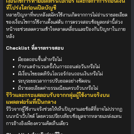
เงื่อนไขการทำยอดเทิร์นโอเวอร์ และกติกาการถอนเงิน
ที่โปร่งใสก่อนเปิดบัญชี
หลายปัญหาที่พบหลังสมัครใช้งานเกิดจากการไม่อ่านรายละเอียด
ของเงื่อนไขการใช้งานตั้งแต่ต้น การตรวจสอบข้อมูลเหล่านี้ล่วง
หน้าจะช่วยลดความเข้าใจคลาดเคลื่อนและป้องกันปัญหาในภาย
หลัง
Checklist ที่ควรตรวจสอบ
มียอดถอนขั้นต่ำหรือไม่
กำหนดจำนวนครั้งในการถอนต่อวันหรือไม่
มีเงื่อนไขยอดเทิร์นโอเวอร์ก่อนถอนเงินหรือไม่
ระบุระยะเวลาการปรับยอดอย่างชัดเจน
มีรายละเอียดค่าธรรมเนียมครบถ้วนหรือไม่
รีวิวและกระแสตอบรับจากกลุ่มผู้ใช้งานจริงบน
แพลตฟอร์มที่เป็นกลาง
รีวิวจากผู้ใช้งานจริงช่วยให้เห็นปัญหาและข้อดีที่อาจไม่ปรากฏ
บนหน้าเว็บไซต์ โดยควรเปรียบเทียบข้อมูลจากหลายแหล่งแทน
การอ้างอิงเพียงความคิดเห็นเดียว