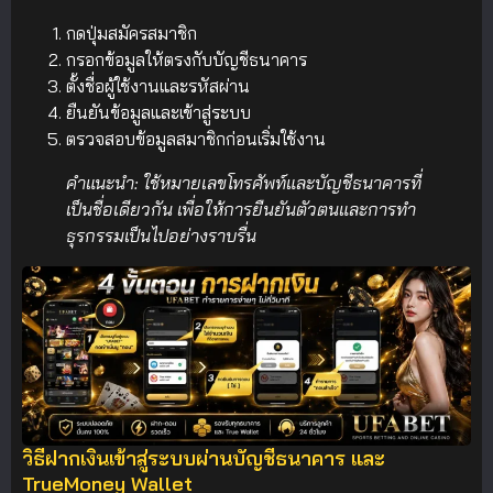
กดปุ่มสมัครสมาชิก
กรอกข้อมูลให้ตรงกับบัญชีธนาคาร
ตั้งชื่อผู้ใช้งานและรหัสผ่าน
ยืนยันข้อมูลและเข้าสู่ระบบ
ตรวจสอบข้อมูลสมาชิกก่อนเริ่มใช้งาน
คำแนะนำ: ใช้หมายเลขโทรศัพท์และบัญชีธนาคารที่
เป็นชื่อเดียวกัน เพื่อให้การยืนยันตัวตนและการทำ
ธุรกรรมเป็นไปอย่างราบรื่น
วิธีฝากเงินเข้าสู่ระบบผ่านบัญชีธนาคาร และ
TrueMoney Wallet