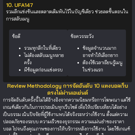
10. UFA147
รวมลีกแข่งขันและตลาดเดิมพันไว้ในบัญชีเดียว ช่วยลดขั้นตอนใน
การสลับเมนู
ข้อดี
ข้อควรระวัง
รวมทุกลีกในที่เดียว
ข้อมูลจำนวนมาก
ไม่ต้องสลับเมนูหลาย
อาจทำให้เลือกยาก
ครั้ง
ต้องใช้เวลาเรียนรู้เมนู
มีข้อมูลก่อนแข่งครบ
ในช่วงแรก
Review Methodology การจัดอันดับ 10 แทงบอลเว็บ
ตรงไม่ผ่านเอเย่นต์
การจัดอันดับครั้งนี้ไม่ได้อ้างอิงจากความนิยมหรือการโฆษณา แต่ใช้
เกณฑ์เดียวกันในการประเมินทุกเว็บไซต์ เพื่อให้เปรียบเทียบได้อย่าง
เป็นธรรม เน้นปัจจัยที่ผู้ใช้งานพบได้จริงระหว่างใช้งาน ตั้งแต่ความ
ปลอดภัยของระบบ ความเร็วของธุรกรรม ความแม่นยำของราคา
บอล ไปจนถึงคุณภาพของการให้บริการหลังการใช้งาน โดยใช้เกณฑ์