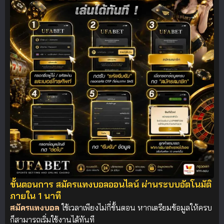
ขั้นตอนการ สมัครแทงบอลออนไลน์ ผ่านระบบอัตโนมัติ
ภายใน 1 นาที
สมัครแทงบอล
ใช้เวลาเพียงไม่กี่ขั้นตอน หากเตรียมข้อมูลให้ครบ
ก็สามารถเริ่มใช้งานได้ทันที