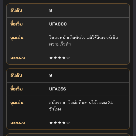
8
UFA800
โหลดหน้าเดิมพันไว แม้ใช้อินเทอร์เน็ต
ความเร็วต่ำ
★★★★☆
9
UFA356
สมัครง่าย ติดต่อทีมงานได้ตลอด 24
ชั่วโมง
★★★★☆