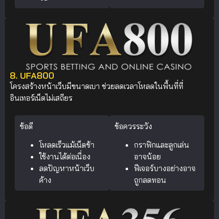
8. UFA800
โครงสร้างหน้าเว็บมีขนาดเบา ช่วยลดเวลาโหลดในพื้นที่ที่
อินเทอร์เน็ตไม่เสถียร
ข้อดี
ข้อควรระวัง
โหลดเร็วแม้เน็ตช้า
กราฟิกและลูกเล่น
ใช้งานได้ต่อเนื่อง
อาจน้อย
ลดปัญหาหน้าเว็บ
ฟีเจอร์บางอย่างอาจ
ค้าง
ถูกลดทอน