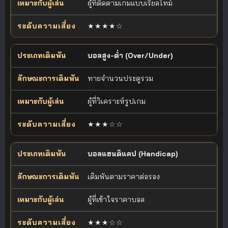
ผู้ที่ติดตามเกมแบบเรียลไทม์
★★★★☆
บอลสูง-ต่ำ (Over/Under)
ทายจำนวนประตูรวม
ผู้ที่วิเคราะห์รูปเกม
★★★☆☆
บอลแฮนดิแคป (Handicap)
เดิมพันตามราคาต่อรอง
ผู้ที่เข้าใจราคาบอล
★★★☆☆