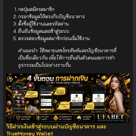
กดปุ่มสมัครสมาชิก
กรอกข้อมูลให้ตรงกับบัญชีธนาคาร
ตั้งชื่อผู้ใช้งานและรหัสผ่าน
ยืนยันข้อมูลและเข้าสู่ระบบ
ตรวจสอบข้อมูลสมาชิกก่อนเริ่มใช้งาน
คำแนะนำ: ใช้หมายเลขโทรศัพท์และบัญชีธนาคารที่
เป็นชื่อเดียวกัน เพื่อให้การยืนยันตัวตนและการทำ
ธุรกรรมเป็นไปอย่างราบรื่น
วิธีฝากเงินเข้าสู่ระบบผ่านบัญชีธนาคาร และ
TrueMoney Wallet