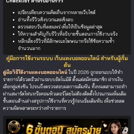
Checklist สำหรับอ่านรีวิว
เปรียบเทียบความคิดเห็นจากหลายเว็บไซต์
อ่านทั้งรีวิวเชิงบวกและเชิงลบ
ตรวจสอบวันที่เผยแพร่ เพื่อให้เป็นข้อมูลล่าสุด
ให้ความสำคัญกับรีวิวที่อธิบายขั้นตอนการใช้งานจริง
หลีกเลี่ยงรีวิวที่มีลักษณะโฆษณาหรือใช้ข้อความซ้ำ
จำนวนมาก
คู่มือการใช้งานระบบ เว็บแทงบอลออนไลน์ สำหรับผู้เริ่ม
ต้น
คู่มือวิธีใช้งานแทงบอลออนไลน์
ในปี 2026 ถูกออกแบบให้ทำ
รายการได้รวดเร็วผ่านระบบอัตโนมัติ ตั้งแต่สมัครสมาชิก ฝากเงิน
เลือกคู่แข่งขัน ไปจนถึงตรวจสอบผลการเดิมพัน ทั้งหมดสามารถทำ
ผ่านสมาร์ตโฟนหรือคอมพิวเตอร์โดยไม่ต้องติดตั้งโปรแกรมเพิ่มเติม
ขั้นตอนด้านล่างสรุปการใช้งานที่ควรรู้ก่อนเริ่มเดิมพัน เพื่อช่วยลด
ความผิดพลาดระหว่างทำรายการ