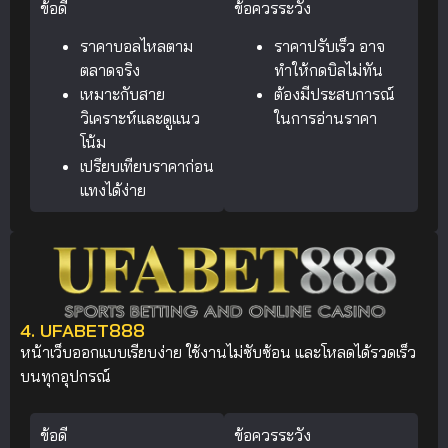
ข้อดี
ข้อควรระวัง
ราคาบอลไหลตาม
ราคาปรับเร็ว อาจ
ตลาดจริง
ทำให้กดบิลไม่ทัน
เหมาะกับสาย
ต้องมีประสบการณ์
วิเคราะห์และดูแนว
ในการอ่านราคา
โน้ม
เปรียบเทียบราคาก่อน
แทงได้ง่าย
4. UFABET888
หน้าเว็บออกแบบเรียบง่าย ใช้งานไม่ซับซ้อน และโหลดได้รวดเร็ว
บนทุกอุปกรณ์
ข้อดี
ข้อควรระวัง