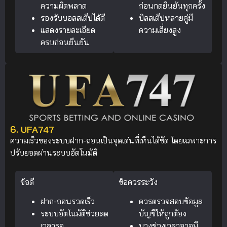
ความผิดพลาด
ก่อนกดยืนยันทุกครั้ง
รองรับบอลสเต็ปได้ดี
บิลสเต็ปหลายคู่มี
แสดงรายละเอียด
ความเสี่ยงสูง
ครบก่อนยืนยัน
6. UFA747
ความเร็วของระบบฝาก-ถอนเป็นจุดเด่นที่เห็นได้ชัด โดยเฉพาะการ
ปรับยอดผ่านระบบอัตโนมัติ
ข้อดี
ข้อควรระวัง
ฝาก-ถอนรวดเร็ว
ควรตรวจสอบข้อมูล
ระบบอัตโนมัติช่วยลด
บัญชีให้ถูกต้อง
เวลารอ
บางช่วงเวลาอาจมี