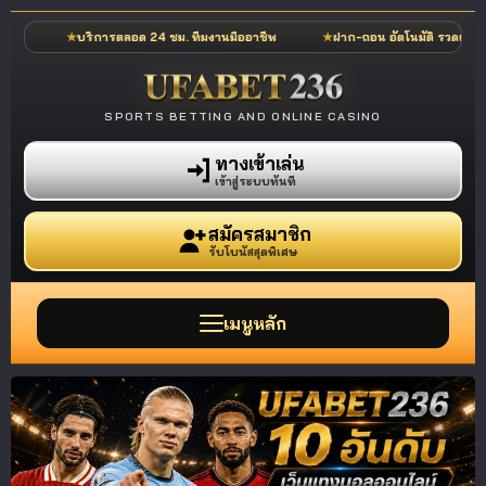
บริการตลอด 24 ชม. ทีมงานมืออาชีพ
ฝาก-ถอน อัตโนมัติ รวดเร็วภายในไม่กี่วินา
SPORTS BETTING AND ONLINE CASINO
ทางเข้าเล่น
เข้าสู่ระบบทันที
สมัครสมาชิก
รับโบนัสสุดพิเศษ
เมนูหลัก
รีวิวเว็บแทงบอลออนไลน์
10 อันดับ เว็บตรงไม่ผ่าน