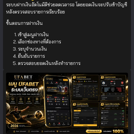
ระบบฝากเงินอัตโนมัติช่วยลดเวลารอ โดยยอดเงินจะปรับเข้าบัญชี
หลังตรวจสอบรายการเรียบร้อย
ขั้นตอนการฝากเงิน
เข้าสู่เมนูฝากเงิน
เลือกช่องทางที่ต้องการ
ระบุจำนวนเงิน
ยืนยันรายการ
ตรวจสอบยอดเงินหลังทำรายการ