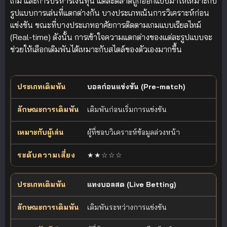
เกม และการบริหารเงินทุน แต่ละตลาดถูกออกแบบมาให้เหมาะกับ
รูปแบบการเล่นที่แตกต่างกัน บางประเภทเน้นการวิเคราะห์ก่อน
แข่งขัน ขณะที่บางประเภทอาศัยการติดตามเกมแบบเรียลไทม์
(Real-time) ดังนั้น การเข้าใจความแตกต่างของแต่ละรูปแบบจะ
ช่วยให้เลือกเดิมพันได้เหมาะกับสไตล์ของตัวเองมากขึ้น
ตารางเปรียบเทียบประเภทการเดิมพันฟุตบอล ลักษณะการเดิมพัน ผู้เล่นท
บอลก่อนแข่งขัน (Pre-match)
ประเภทเดิมพัน
ลักษณะการเดิมพัน
เหมาะกับผู้เล่น
เดิมพันก่อนเริ่มการแข่งขัน
ผู้ที่ชอบวิเคราะห์ข้อมูลล่วงหน้า
★★☆☆☆
แทงบอลสด (Live Betting)
เดิมพันระหว่างการแข่งขัน