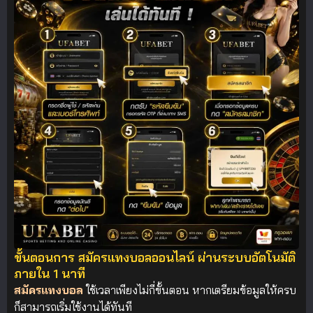
ขั้นตอนการ สมัครแทงบอลออนไลน์ ผ่านระบบอัตโนมัติ
ภายใน 1 นาที
สมัครแทงบอล
ใช้เวลาเพียงไม่กี่ขั้นตอน หากเตรียมข้อมูลให้ครบ
ก็สามารถเริ่มใช้งานได้ทันที