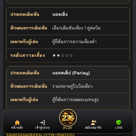
บอลเต็ง
เลือกเดิมพันเพียง 1 คู่ต่อบิล
ผู้ที่ต้องการความเสี่ยงต่ำ
★★☆☆☆
บอลสเต็ป (Parlay)
รวมหลายคู่ในบิลเดียว
ผู้ที่ต้องการผลตอบแทนสูง
★★★★★
หน้าหลัก
เข้าสู่ระบบ
สมัครสมาชิก
LINE
PLAY
บอลก่อนแข่งขัน (Pre-match)