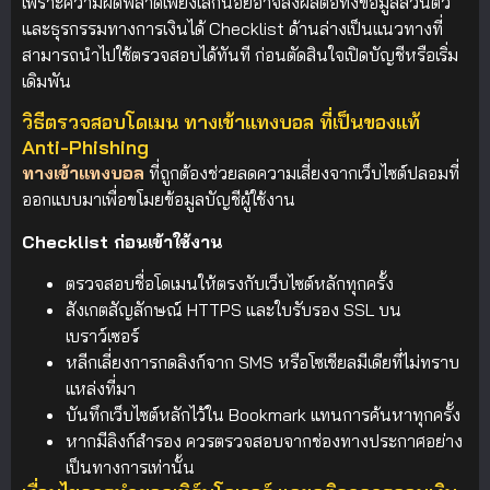
เพราะความผิดพลาดเพียงเล็กน้อยอาจส่งผลต่อทั้งข้อมูลส่วนตัว
และธุรกรรมทางการเงินได้ Checklist ด้านล่างเป็นแนวทางที่
สามารถนำไปใช้ตรวจสอบได้ทันที ก่อนตัดสินใจเปิดบัญชีหรือเริ่ม
เดิมพัน
วิธีตรวจสอบโดเมน ทางเข้าแทงบอล ที่เป็นของแท้
Anti-Phishing
ทางเข้าแทงบอล
ที่ถูกต้องช่วยลดความเสี่ยงจากเว็บไซต์ปลอมที่
ออกแบบมาเพื่อขโมยข้อมูลบัญชีผู้ใช้งาน
Checklist ก่อนเข้าใช้งาน
ตรวจสอบชื่อโดเมนให้ตรงกับเว็บไซต์หลักทุกครั้ง
สังเกตสัญลักษณ์ HTTPS และใบรับรอง SSL บน
เบราว์เซอร์
หลีกเลี่ยงการกดลิงก์จาก SMS หรือโซเชียลมีเดียที่ไม่ทราบ
แหล่งที่มา
บันทึกเว็บไซต์หลักไว้ใน Bookmark แทนการค้นหาทุกครั้ง
หากมีลิงก์สำรอง ควรตรวจสอบจากช่องทางประกาศอย่าง
เป็นทางการเท่านั้น