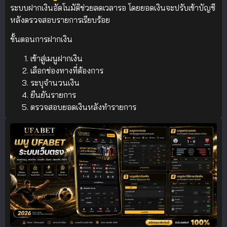
ระบบฝากเงินอัตโนมัติช่วยลดเวลารอ โดยยอดเงินจะปรับเข้าบัญชี
หลังตรวจสอบรายการเรียบร้อย
ขั้นตอนการฝากเงิน
เข้าสู่เมนูฝากเงิน
เลือกช่องทางที่ต้องการ
ระบุจำนวนเงิน
ยืนยันรายการ
ตรวจสอบยอดเงินหลังทำรายการ