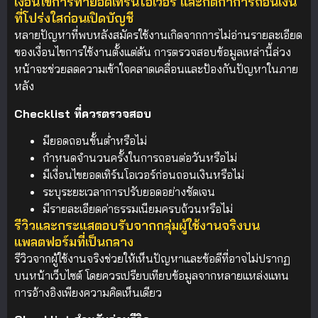
เงื่อนไขการทำยอดเทิร์นโอเวอร์ และกติกาการถอนเงิน
ที่โปร่งใสก่อนเปิดบัญชี
หลายปัญหาที่พบหลังสมัครใช้งานเกิดจากการไม่อ่านรายละเอียด
ของเงื่อนไขการใช้งานตั้งแต่ต้น การตรวจสอบข้อมูลเหล่านี้ล่วง
หน้าจะช่วยลดความเข้าใจคลาดเคลื่อนและป้องกันปัญหาในภาย
หลัง
Checklist ที่ควรตรวจสอบ
มียอดถอนขั้นต่ำหรือไม่
กำหนดจำนวนครั้งในการถอนต่อวันหรือไม่
มีเงื่อนไขยอดเทิร์นโอเวอร์ก่อนถอนเงินหรือไม่
ระบุระยะเวลาการปรับยอดอย่างชัดเจน
มีรายละเอียดค่าธรรมเนียมครบถ้วนหรือไม่
รีวิวและกระแสตอบรับจากกลุ่มผู้ใช้งานจริงบน
แพลตฟอร์มที่เป็นกลาง
รีวิวจากผู้ใช้งานจริงช่วยให้เห็นปัญหาและข้อดีที่อาจไม่ปรากฏ
บนหน้าเว็บไซต์ โดยควรเปรียบเทียบข้อมูลจากหลายแหล่งแทน
การอ้างอิงเพียงความคิดเห็นเดียว