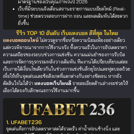
มาตรฐานของเว็บคุณภาพในปี 2026
เว็บที่มีระบบแจ้งเตือนสถานะรายการแบบเรียลไทม์ (Real-
time) ช่วยตรวจสอบการฝาก ถอน และผลเดิมพันได้สะดวก
ยิ่งขึ้น
รีวิว TOP 10 อันดับ เว็บแทงบอล ดีที่สุด ในไทย
แทงบอลออนไลน์
ไม่ควรดูจากชื่อหรือความนิยมเพียงอย่างเดียว
แต่ควรพิจารณาจากการใช้งานจริง ทั้งความเร็วในการอัปเดตราคา
ความเสถียรของระบบช่วงการแข่งขัน ความแม่นยำของการรับบิล
และการจัดการธุรกรรมหลังวางเดิมพัน ทีมงานได้เปรียบเทียบแต่ละ
เว็บภายใต้เงื่อนไขเดียวกันในช่วงการแข่งขันลีกยุโรปและฟุตบอลถ้วย
เพื่อให้เห็นจุดเด่นและข้อสังเกตที่แตกต่างกันอย่างชัดเจน หากยัง
ตัดสินใจไม่ได้ว่า
แทงบอลเว็บไหนดี
รายละเอียดด้านล่างจะช่วยให้
เลือกได้ตรงกับลักษณะการใช้งานมากขึ้น
1. UFABET236
จุดเด่นคือการอัปเดตราคาสดได้รวดเร็ว ค่าน้ำค่อนข้างนิ่ง และ