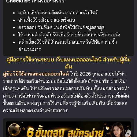
Checklist สำหรับอ่านรีวิว
เปรียบเทียบความคิดเห็นจากหลายเว็บไซต์
อ่านทั้งรีวิวเชิงบวกและเชิงลบ
ตรวจสอบวันที่เผยแพร่ เพื่อให้เป็นข้อมูลล่าสุด
ให้ความสำคัญกับรีวิวที่อธิบายขั้นตอนการใช้งานจริง
หลีกเลี่ยงรีวิวที่มีลักษณะโฆษณาหรือใช้ข้อความซ้ำ
จำนวนมาก
คู่มือการใช้งานระบบ เว็บแทงบอลออนไลน์ สำหรับผู้เริ่ม
ต้น
คู่มือวิธีใช้งานแทงบอลออนไลน์
ในปี 2026 ถูกออกแบบให้ทำ
รายการได้รวดเร็วผ่านระบบอัตโนมัติ ตั้งแต่สมัครสมาชิก ฝากเงิน
เลือกคู่แข่งขัน ไปจนถึงตรวจสอบผลการเดิมพัน ทั้งหมดสามารถทำ
ผ่านสมาร์ตโฟนหรือคอมพิวเตอร์โดยไม่ต้องติดตั้งโปรแกรมเพิ่มเติม
ขั้นตอนด้านล่างสรุปการใช้งานที่ควรรู้ก่อนเริ่มเดิมพัน เพื่อช่วยลด
ความผิดพลาดระหว่างทำรายการ