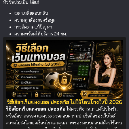
หัวข้อประเมิน ได้แก่
เวลาเฉลี่ยตอบกลับ
ความถูกต้องของข้อมูล
การติดตามแก้ปัญหา
ความพร้อมให้บริการ 24 ชม.
วิธีเลือกเว็บแทงบอล ปลอดภัย ไม่ให้โดนโกงในปี 2026
วิธีเลือกเว็บแทงบอล ปลอดภัย
ไม่ควรพิจารณาแค่โปรโมชั่น
หรืออัตราต่อรอง แต่ควรตรวจสอบความน่าเชื่อถือของเว็บไซต์
ความโปร่งใสของเงื่อนไข และคุณภาพของระบบก่อนสมัครใช้งาน