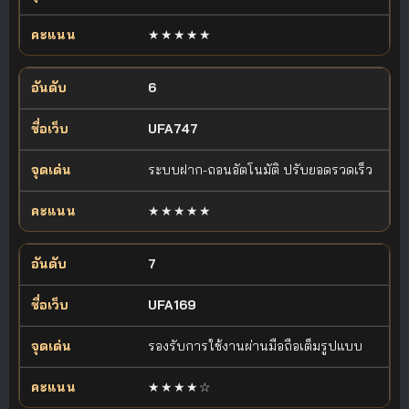
★★★★★
6
UFA747
ระบบฝาก-ถอนอัตโนมัติ ปรับยอดรวดเร็ว
★★★★★
7
UFA169
รองรับการใช้งานผ่านมือถือเต็มรูปแบบ
★★★★☆