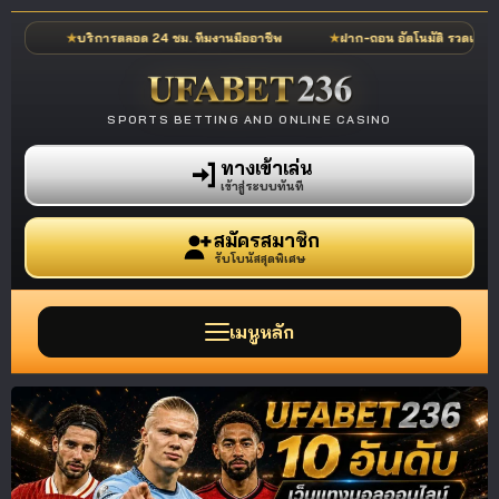
บริการตลอด 24 ชม. ทีมงานมืออาชีพ
ฝาก-ถอน อัตโนมัติ รวดเร็วภายในไม่กี่วินา
SPORTS BETTING AND ONLINE CASINO
ทางเข้าเล่น
เข้าสู่ระบบทันที
สมัครสมาชิก
รับโบนัสสุดพิเศษ
เมนูหลัก
รีวิวเว็บแทงบอลออนไลน์
10 อันดับ เว็บตรงไม่ผ่าน