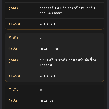
ราคาสดอัปเดตเร็ว ค่าน้ำนิ่ง เหมาะกับ
การแทงบอลสด
★★★★★
2
UFABET168
ระบบเสถียร รองรับการเดิมพันต่อเนื่อง
ตลอดวัน
★★★★★
3
UFA656