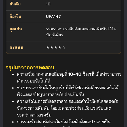
10
UFA147
รวมราคาบอลลีกดังและตลาดเดิมพันไว้ใน
บัญชีเดียว
★★★★☆
สรุปผลจากการทดสอบ
ความเร็วฝาก-ถอนเฉลี่ยอยู่ที่
10-40 วินาที
เมื่อทำรายการ
ผ่านระบบอัตโนมัติ
ช่วงการแข่งขันลีกใหญ่ เว็บที่มีเซิร์ฟเวอร์เสถียรจะส่งบิลได้
เร็วและลดปัญหาราคาขยับก่อนยืนยัน
ความเร็วในการอัปเดตราคาบอลและค่าน้ำมีผลโดยตรงต่อ
จังหวะการเดิมพัน โดยเฉพาะช่วงก่อนเริ่มแข่งขันและ
ระหว่างการแข่งขัน
การรองรับสมาร์ตโฟนโดยไม่ต้องติดตั้งแอป กลายเป็น