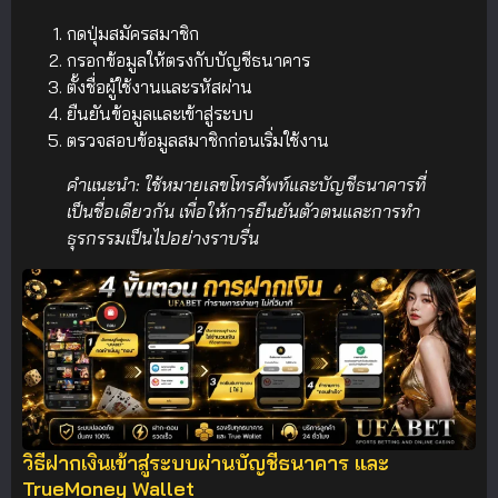
กดปุ่มสมัครสมาชิก
กรอกข้อมูลให้ตรงกับบัญชีธนาคาร
ตั้งชื่อผู้ใช้งานและรหัสผ่าน
ยืนยันข้อมูลและเข้าสู่ระบบ
ตรวจสอบข้อมูลสมาชิกก่อนเริ่มใช้งาน
คำแนะนำ: ใช้หมายเลขโทรศัพท์และบัญชีธนาคารที่
เป็นชื่อเดียวกัน เพื่อให้การยืนยันตัวตนและการทำ
ธุรกรรมเป็นไปอย่างราบรื่น
วิธีฝากเงินเข้าสู่ระบบผ่านบัญชีธนาคาร และ
TrueMoney Wallet