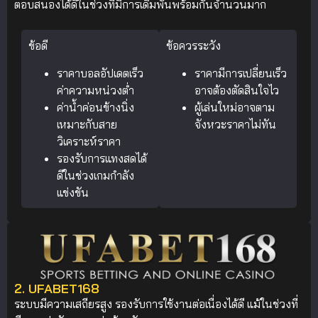
ตอบสนองได้ดีในช่วงที่มีการเดิมพันพร้อมกันจำนวนมาก
ข้อดี
ข้อควรระวัง
ราคาบอลอัปเดตเร็ว
ราคามีการเปลี่ยนเร็ว
ค่าความหน่วงต่ำ
อาจต้องตัดสินใจไว
ค่าน้ำค่อนข้างนิ่ง
ผู้เล่นใหม่อาจตาม
เหมาะกับสาย
จังหวะราคาไม่ทัน
วิเคราะห์ราคา
รองรับการแทงสดได้
ดีในช่วงเกมกำลัง
แข่งขัน
2. UFABET168
ระบบมีความเสถียรสูง รองรับการใช้งานต่อเนื่องได้ดี แม้ในช่วงที่