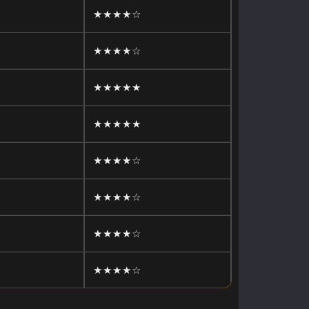
★★★★☆
★★★★☆
★★★★★
★★★★★
★★★★☆
★★★★☆
★★★★☆
★★★★☆