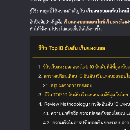
ผู้ใช้งานยุคนี้ให้ความสำคัญกับ
เว็บแทงบอลเว็บไหนดี
อีกปัจจัยสำคัญคือ
เว็บแทงบอลออนไลน์เว็บตรงไม่ผ่า
ทำให้ใช้งานโปร่งใสและเชื่อถือได้มากขึ้น
รีวิว Top10 อันดับ เว็บแทงบอล
รีวิวเว็บแทงบอลออนไลน์ 10 อันดับที่ดีที่สุด เว็
ตารางเปรียบเทียบ 10 อันดับ เว็บแทงบอลออนไล
สรุปผลจากการทดสอบ
รีวิว TOP 10 อันดับ เว็บแทงบอล ดีที่สุด ในไทย
Review Methodology การจัดอันดับ 10 แทงบอล
ความน่าเชื่อถือ ความปลอดภัยของโดเมน แล
ความเร็วในการปรับยอดเงินของระบบฝาก-ถ