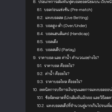
ประเภทการเดิมพันฟุตบอลยอดนิยมบน เว็บพน
บอลก่อนแข่งขัน (Pre-match)
แทงบอลสด (Live Betting)
บอลสูง-ต่ำ (Over/Under)
บอลแฮนดิแคป (Handicap)
บอลเต็ง
บอลสเต็ป (Parlay)
ราคาบอล และ ค่าน้ำ คำนวณอย่างไร?
ราคาบอล คืออะไร?
ค่าน้ำ คืออะไร?
ราคาบอลไหล คืออะไร?
เทคนิคการบริหารเงินทุนและการแทงบอลออน
ข้อผิดพลาดที่นักเดิมพันมักเจอ และวิธีลดค
แทงบอลสเต็ปที่จำนวนคู่มากเกินไปจนเพิ่ม