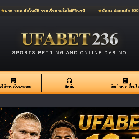
น อัตโนมัติ รวดเร็วภายในไม่กี่วินาที
มั่นคง ปลอดภัย 100% ระบ
SPORTS BETTING AND ONLINE CASINO
มือใช้งานเว็บแทงบอล
ติดต่อ
ข้อกำหนดเงื่อนไ
นไลน์ 10 อันดับ เว็บตรงไม่ผ
ปลอดภัย จ่ายจริงทุกบิล