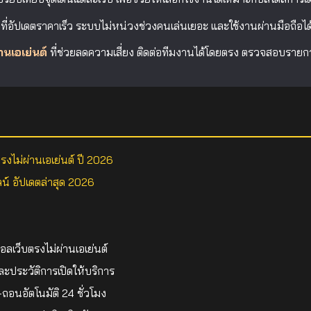
ที่อัปเดตราคาเร็ว ระบบไม่หน่วงช่วงคนเล่นเยอะ และใช้งานผ่านมือถือได้ล
นเอเย่นต์
ที่ช่วยลดความเสี่ยง ติดต่อทีมงานได้โดยตรง ตรวจสอบราย
บตรงไม่ผ่านเอเย่นต์ ปี 2026
น์ อัปเดตล่าสุด 2026
เว็บตรงไม่ผ่านเอเย่นต์
ะประวัติการเปิดให้บริการ
อนอัตโนมัติ 24 ชั่วโมง