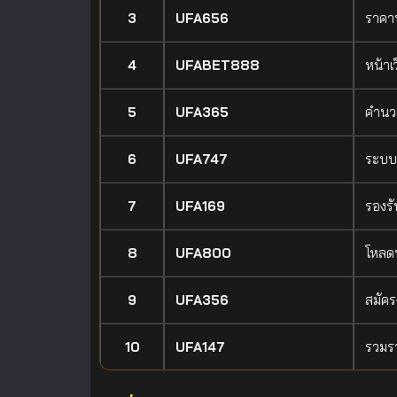
3
UFA656
ราคาบ
4
UFABET888
หน้าเ
5
UFA365
คำนว
6
UFA747
ระบบฝ
7
UFA169
รองรั
8
UFA800
โหลดห
9
UFA356
สมัคร
10
UFA147
รวมรา