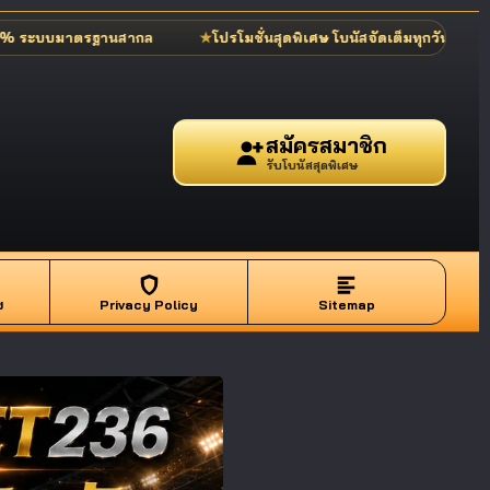
บมาตรฐานสากล
โปรโมชั่นสุดพิเศษ โบนัสจัดเต็มทุกวัน
เว็บตร
สมัครสมาชิก
รับโบนัสสุดพิเศษ
ข
Privacy Policy
Sitemap
่านเอเย่นต์ มั่นคง