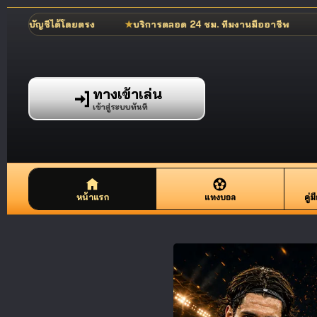
ัญชีได้โดยตรง
บริการตลอด 24 ชม. ทีมงานมืออาชีพ
ฝาก-ถอ
ทางเข้าเล่น
เข้าสู่ระบบทันที
หน้าแรก
แทงบอล
คู่
รีวิวเว็บแทงบอลออ