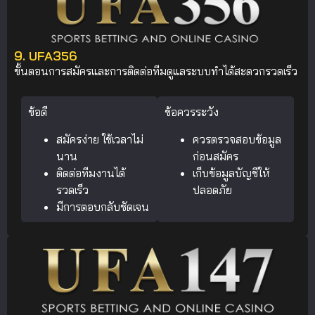
9. UFA356
ขั้นตอนการสมัครและการติดต่อทีมดูแลระบบทำได้สะดวกรวดเร็ว
ข้อดี
ข้อควรระวัง
สมัครง่าย ใช้เวลาไม่
ควรตรวจสอบข้อมูล
นาน
ก่อนสมัคร
ติดต่อทีมงานได้
เก็บข้อมูลบัญชีให้
รวดเร็ว
ปลอดภัย
มีการตอบกลับชัดเจน