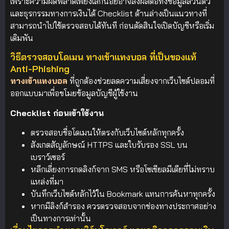
เพราะความผิดพลาดเพียงเล็กน้อยอาจส่งผลต่อทั้งข้อมูลส่วนตัว
และธุรกรรมทางการเงินได้ Checklist ด้านล่างเป็นแนวทางที่
สามารถนำไปใช้ตรวจสอบได้ทันที ก่อนตัดสินใจเปิดบัญชีหรือเริ่ม
เดิมพัน
วิธีตรวจสอบโดเมน ทางเข้าแทงบอล ที่เป็นของแท้
Anti-Phishing
ทางเข้าแทงบอล
ที่ถูกต้องช่วยลดความเสี่ยงจากเว็บไซต์ปลอมที่
ออกแบบมาเพื่อขโมยข้อมูลบัญชีผู้ใช้งาน
Checklist ก่อนเข้าใช้งาน
ตรวจสอบชื่อโดเมนให้ตรงกับเว็บไซต์หลักทุกครั้ง
สังเกตสัญลักษณ์ HTTPS และใบรับรอง SSL บน
เบราว์เซอร์
หลีกเลี่ยงการกดลิงก์จาก SMS หรือโซเชียลมีเดียที่ไม่ทราบ
แหล่งที่มา
บันทึกเว็บไซต์หลักไว้ใน Bookmark แทนการค้นหาทุกครั้ง
หากมีลิงก์สำรอง ควรตรวจสอบจากช่องทางประกาศอย่าง
เป็นทางการเท่านั้น