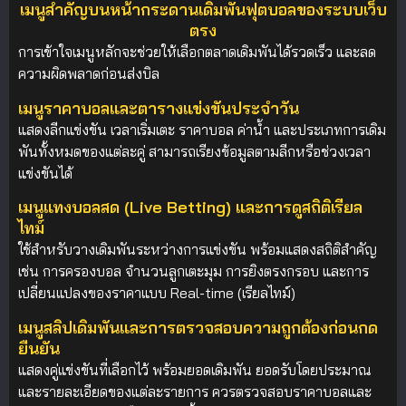
เมนูสำคัญบนหน้ากระดานเดิมพันฟุตบอลของระบบเว็บ
ตรง
การเข้าใจเมนูหลักจะช่วยให้เลือกตลาดเดิมพันได้รวดเร็ว และลด
ความผิดพลาดก่อนส่งบิล
เมนูราคาบอลและตารางแข่งขันประจำวัน
แสดงลีกแข่งขัน เวลาเริ่มเตะ ราคาบอล ค่าน้ำ และประเภทการเดิม
พันทั้งหมดของแต่ละคู่ สามารถเรียงข้อมูลตามลีกหรือช่วงเวลา
แข่งขันได้
เมนูแทงบอลสด (Live Betting) และการดูสถิติเรียล
ไทม์
ใช้สำหรับวางเดิมพันระหว่างการแข่งขัน พร้อมแสดงสถิติสำคัญ
เช่น การครองบอล จำนวนลูกเตะมุม การยิงตรงกรอบ และการ
เปลี่ยนแปลงของราคาแบบ Real-time (เรียลไทม์)
เมนูสลิปเดิมพันและการตรวจสอบความถูกต้องก่อนกด
ยืนยัน
แสดงคู่แข่งขันที่เลือกไว้ พร้อมยอดเดิมพัน ยอดรับโดยประมาณ
และรายละเอียดของแต่ละรายการ ควรตรวจสอบราคาบอลและ