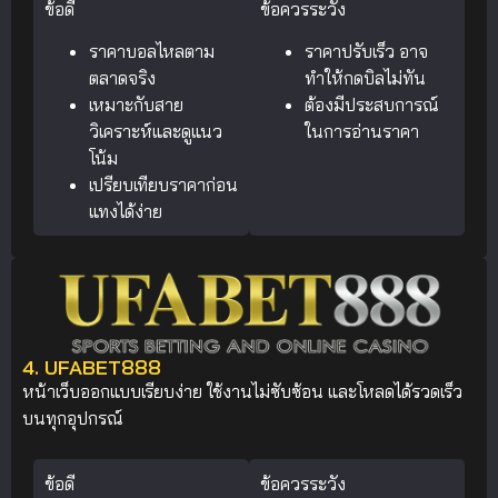
ข้อดี
ข้อควรระวัง
ราคาบอลไหลตาม
ราคาปรับเร็ว อาจ
ตลาดจริง
ทำให้กดบิลไม่ทัน
เหมาะกับสาย
ต้องมีประสบการณ์
วิเคราะห์และดูแนว
ในการอ่านราคา
โน้ม
เปรียบเทียบราคาก่อน
แทงได้ง่าย
4. UFABET888
หน้าเว็บออกแบบเรียบง่าย ใช้งานไม่ซับซ้อน และโหลดได้รวดเร็ว
บนทุกอุปกรณ์
ข้อดี
ข้อควรระวัง