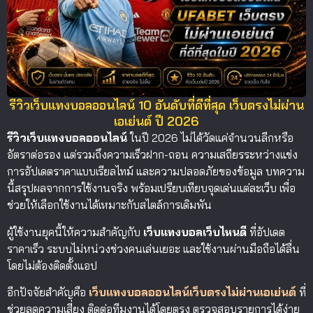
เอเย่นต์ มั่นคงปลอดภัย
จ่ายจริงทุกบิล
รีวิวเว็บแทงบอลออนไลน์ 10 อันดับที่ดีที่สุด เว็บตรงไม่ผ่าน
เอเย่นต์ ปี 2026
รีวิวเว็บแทงบอลออนไลน์
ในปี 2026 ไม่ได้วัดแค่จำนวนลีกหรือ
อัตราต่อรอง แต่รวมถึงความเร็วฝาก-ถอน ความเสถียรระหว่างแข่ง
การอัปเดตราคาแบบเรียลไทม์ และความปลอดภัยของข้อมูล บทความ
นี้สรุปผลจากการใช้งานจริง พร้อมเปรียบเทียบจุดเด่นแต่ละเว็บ เพื่อ
ช่วยให้เลือกใช้งานได้เหมาะกับสไตล์การเดิมพัน
ผู้ใช้งานยุคนี้ให้ความสำคัญกับ
เว็บแทงบอลเว็บไหนดี
ที่อัปเดต
ราคาเร็ว ระบบไม่หน่วงช่วงคนเล่นเยอะ และใช้งานผ่านมือถือได้ลื่น
โดยไม่ต้องติดตั้งแอป
อีกปัจจัยสำคัญคือ
เว็บแทงบอลออนไลน์เว็บตรงไม่ผ่านเอเย่นต์
ที่
ช่วยลดความเสี่ยง ติดต่อทีมงานได้โดยตรง ตรวจสอบรายการได้ง่าย