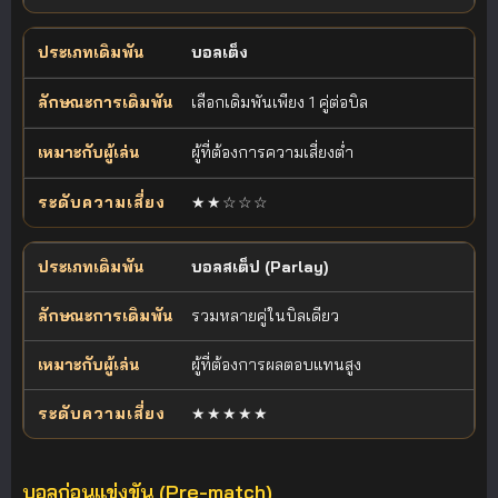
บอลเต็ง
เลือกเดิมพันเพียง 1 คู่ต่อบิล
ผู้ที่ต้องการความเสี่ยงต่ำ
★★☆☆☆
บอลสเต็ป (Parlay)
รวมหลายคู่ในบิลเดียว
ผู้ที่ต้องการผลตอบแทนสูง
★★★★★
บอลก่อนแข่งขัน (Pre-match)