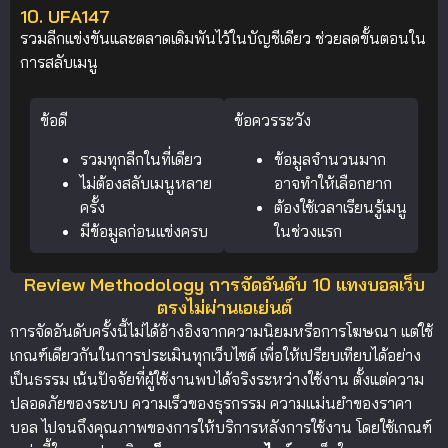
10. UFA147
รวมลีกแข่งขันและตลาดเดิมพันไว้ในบัญชีเดียว ช่วยลดขั้นตอนใน
การสลับเมนู
ข้อดี
ข้อควรระวัง
รวมทุกลีกในที่เดียว
ข้อมูลจำนวนมาก
ไม่ต้องสลับเมนูหลาย
อาจทำให้เลือกยาก
ครั้ง
ต้องใช้เวลาเรียนรู้เมนู
มีข้อมูลก่อนแข่งครบ
ในช่วงแรก
Review Methodology การจัดอันดับ 10 แทงบอลเว็บ
ตรงไม่ผ่านเอเย่นต์
การจัดอันดับครั้งนี้ไม่ได้อ้างอิงจากความนิยมหรือการโฆษณา แต่ใช้
เกณฑ์เดียวกันในการประเมินทุกเว็บไซต์ เพื่อให้เปรียบเทียบได้อย่าง
เป็นธรรม เน้นปัจจัยที่ผู้ใช้งานพบได้จริงระหว่างใช้งาน ตั้งแต่ความ
ปลอดภัยของระบบ ความเร็วของธุรกรรม ความแม่นยำของราคา
บอล ไปจนถึงคุณภาพของการให้บริการหลังการใช้งาน โดยใช้เกณฑ์