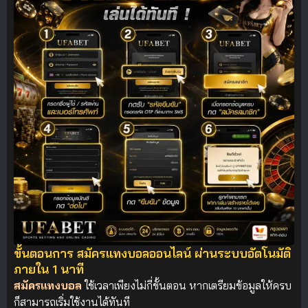
ขั้นตอนการ สมัครแทงบอลออนไลน์ ผ่านระบบอัตโนมัติ
ภายใน 1 นาที
สมัครแทงบอล
ใช้เวลาเพียงไม่กี่ขั้นตอน หากเตรียมข้อมูลให้ครบ
ก็สามารถเริ่มใช้งานได้ทันที