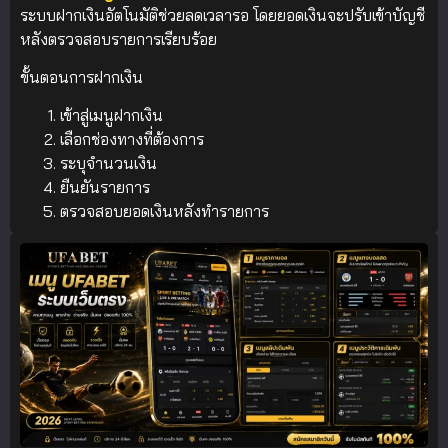
ระบบฝากเงินอัตโนมัติช่วยลดเวลารอ โดยยอดเงินจะปรับเข้าบัญชี
หลังตรวจสอบรายการเรียบร้อย
ขั้นตอนการฝากเงิน
เข้าสู่เมนูฝากเงิน
เลือกช่องทางที่ต้องการ
ระบุจำนวนเงิน
ยืนยันรายการ
ตรวจสอบยอดเงินหลังทำรายการ