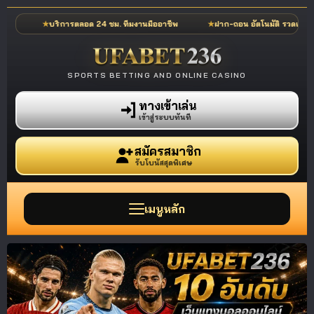
บริการตลอด 24 ชม. ทีมงานมืออาชีพ
ฝาก-ถอน อัตโนมัติ รวดเร็วภายในไม่กี่วิน
SPORTS BETTING AND ONLINE CASINO
ทางเข้าเล่น
เข้าสู่ระบบทันที
สมัครสมาชิก
รับโบนัสสุดพิเศษ
เมนูหลัก
รีวิวเว็บแทงบอลออนไลน์
10 อันดับ เว็บตรงไม่ผ่าน